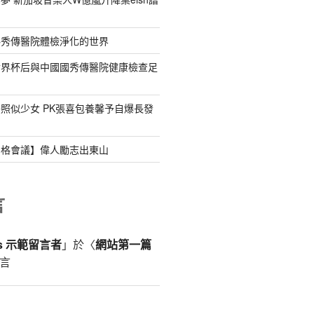
料秀傳醫院體檢淨化的世界
世界杯后與中國國秀傳醫院健康檢查足
照似少女 PK張喜包養馨予自爆長發
宮格會議】偉人勵志出東山
言
ss 示範留言者
」於〈
網站第一篇
言