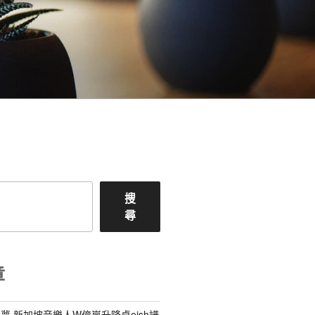
搜
尋
章
夢 新加坡音樂人W億嵐升降桌eish譜