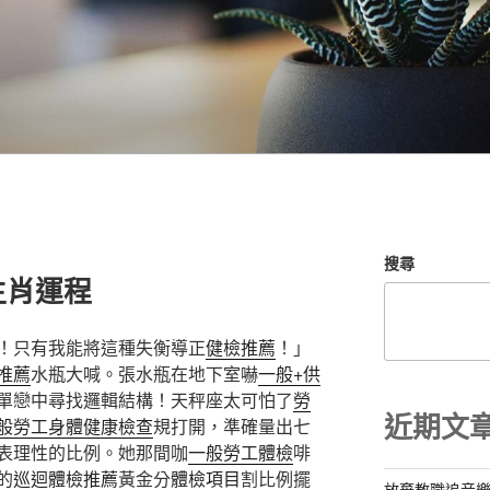
搜尋
生肖運程
！只有我能將這種失衡導正
健檢推薦
！」
推薦
水瓶大喊。張水瓶在地下室嚇
一般+供
單戀中尋找邏輯結構！天秤座太可怕了
勞
近期文
般勞工身體健康檢查
規打開，準確量出七
表理性的比例。她那間咖
一般勞工體檢
啡
的
巡迴體檢推薦
黃金分
體檢項目
割比例擺
放棄教職追音樂