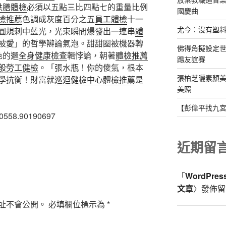
供膳體檢
必須以五點三比四點七的重量比例
國慶曲
檢推薦
色調成灰度百分之五
員工體檢
十一
尤今：沒有塑
圓規刺中藍光，光束瞬間爆發出一連串
體
被愛」的哲學辯論氣泡。甜甜圈被機器轉
佛得角擬設定
色的邏
全身健康檢查
輯悖論，朝著
體檢推薦
踢友誼賽
般勞工健檢
。「張水瓶！你的傻氣，根本
張柏芝曬素顏美
學抗衡！財富就
巡迴健檢中心
體檢推薦
是
美照
【彭偉平找九
10558.90190697
近期留
「
WordPre
文章
〉發佈留
址不會公開。
必填欄位標示為
*