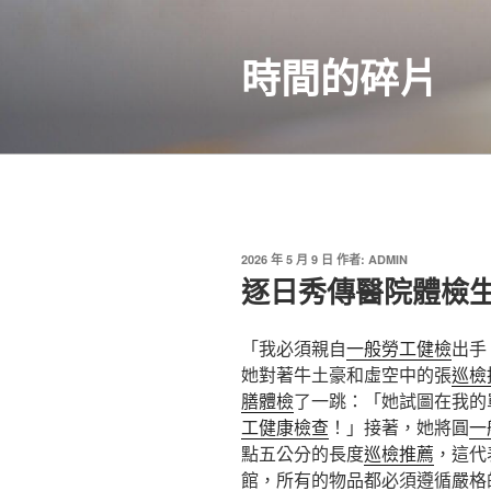
跳
至
時間的碎片
主
要
內
容
發
2026 年 5 月 9 日
作者:
ADMIN
佈
逐日秀傳醫院體檢
於
「我必須親自
一般勞工健檢
出手
她對著牛土豪和虛空中的張
巡檢
膳體檢
了一跳：「她試圖在我的
工健康檢查
！」接著，她將圓
一
點五公分的長度
巡檢推薦
，這代
館，所有的物品都必須遵循嚴格