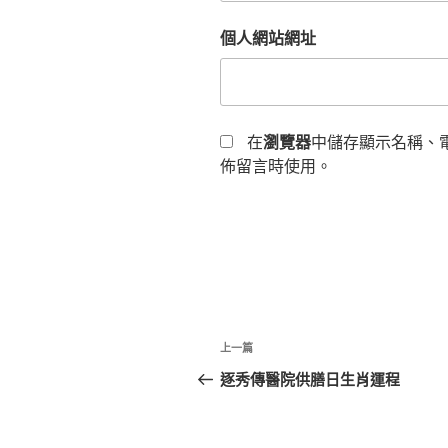
個人網站網址
在
瀏覽器
中儲存顯示名稱、
佈留言時使用。
文
上
上一篇
章
一
逐秀傳醫院供膳日生肖運程
篇
導
文
章