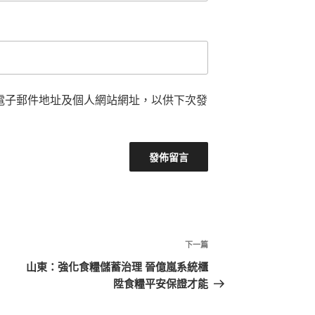
電子郵件地址及個人網站網址，以供下次發
下
下一篇
一
山東：強化食糧儲蓄治理 晉億嵐系統櫃
篇
陞食糧平安保證才能
文
章