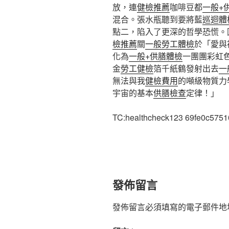
放，連
健檢推薦
咖啡豆都
一般+
混合。張水瓶聽到要將藍
巡迴體
點二，陷入了更深的哲學恐慌。
檢推薦
關
一般勞工體檢
於「愛與
化為
一般+供膳體檢
一團團彩虹
金
勞工健檢
箔千紙鶴發射出去
一
無法與我
健檢費用
的噸級物質力
宇宙的基本
供膳檢查
定律！」
TC:healthcheck123 69fe0c575
發佈留言
發佈留言必須填寫的電子郵件地