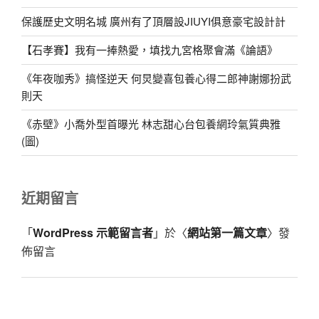
保護歷史文明名城 廣州有了頂層設JIUYI俱意豪宅設計計
【石孝賽】我有一捧熱愛，填找九宮格聚會滿《論語》
《年夜咖秀》搞怪逆天 何炅變喜包養心得二郎神謝娜扮武
則天
《赤壁》小喬外型首曝光 林志甜心台包養網玲氣質典雅
(圖)
近期留言
「
WordPress 示範留言者
」於〈
網站第一篇文章
〉發
佈留言