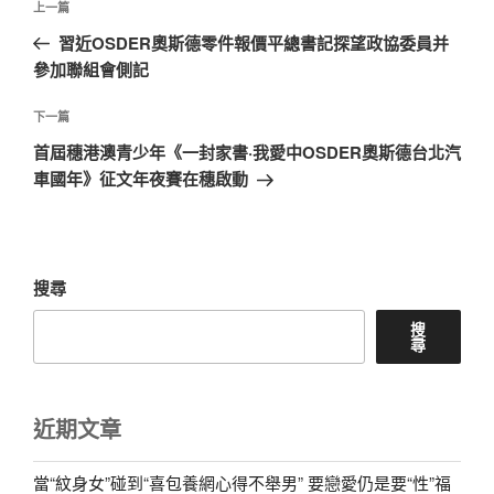
上
上一篇
章
一
習近OSDER奧斯德零件報價平總書記探望政協委員并
導
篇
參加聯組會側記
覽
文
章
下
下一篇
一
首屆穗港澳青少年《一封家書·我愛中OSDER奧斯德台北汽
篇
車國年》征文年夜賽在穗啟動
文
章
搜尋
搜
尋
近期文章
當“紋身女”碰到“喜包養網心得不舉男” 要戀愛仍是要“性”福