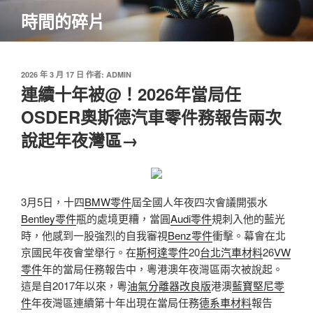
跳
時間的碎片
至
主
要
內
發
2026 年 3 月 17 日
作者:
ADMIN
佈
連續十年被@！2026年當局任
容
於
OSDER奧斯德汽車零件務報告兩次
說起年夜灣區→
3月5日，十四
BMW零件
屆全國人年夜四次會議開張水
Bentley零件
瓶的處境更糟，當圓
Audi零件
規刺入他的藍光
時，他感到一股強烈的自我審視
Benz零件
衝擊。幕會在北
京國民年夜會堂舉行。在
斯柯達零件
20
台北汽車材料
26
VW
零件
年的當局任務報告中，粵港澳年夜灣區兩次被說起。
這是自2017年以來，粵
油氣分離器改良版
港澳
藍寶堅尼零
件
年夜灣區連續第十年出現在當局任務
德系車材料
報告