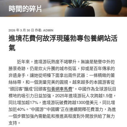
跳
時間的碎片
至
主
要
內
發
2026 年 3 月 30 日
作者:
ADMIN
佈
進境花費何故浮現蓬勃專包養網站活
容
於
氣
近年來，進境游玩熱度不竭攀升。無論是馳譽中外的
勝景奇跡，仍是炊火升騰的城市街區，抑或是百年傳承的
非遺身手，讓她從吧檯下面拿出兩件武器：一條精緻的蕾
絲絲帶，和一個測量完美的圓規。越來越多的本國游客從
“頭回客”釀成“回頭客
包養網車馬費
”。中國作為全球游玩目
標地的吸引力日益加強，2025年進境游玩人次跨越1.5億，
同比增加超17%，進境游玩破費跨越1300億美元，同比增
加近40%。“中國游”“中國購”正在連續開釋花費潛力，為進
一個步驟加強內需動能和推進高程度對外開放供給了無力
支持。