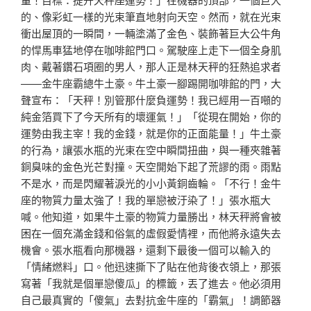
的、像彩虹一樣的光束筆直地射向天空。然而，就在光束
衝出屋頂的一瞬間，一輛塗滿了金色、裝飾著巨大公牛角
的悍馬車猛地停在咖啡館門口。駕駛座上走下一個全身肌
肉、戴著鑽石項圈的男人，那人正是林天秤的狂熱追求者
——金牛座霸總牛土豪。牛土豪一腳踢開咖啡館的門，大
聲宣布：「天秤！別管那什麼負運勢！我已經用一百噸的
純金箔買下了今天所有的壞運氣！」「從現在開始，你的
運勢由我主宰！我的金錢，就是你的正面能量！」牛土豪
的行為，讓張水瓶的光束在空中瞬間扭曲，與一種夾雜著
銅臭味的金色光芒對撞。天空開始下起了荒謬的雨。雨點
不是水，而是閃耀著淚光的小小黃銅齒輪。「不行！金牛
座的物質力量太強了！我的單戀被汙染了！」張水瓶大
喊。他知道，如果牛土豪的物質力量勝出，林天秤將會被
困在一個充滿金錢和俗氣的虛假愛情裡，而他將永遠失去
機會。張水瓶看向那機器，還剩下最後一個可以輸入的
「情緒燃料」口。他迅速撕下了貼在他背後衣領上，那張
寫著「我就是個單戀傻瓜」的標籤，丟了進去。他必須用
自己最真實的「傻氣」去對抗金牛座的「霸氣」！調節器