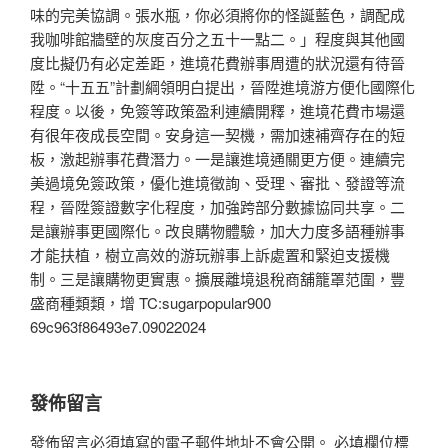
味的完美協調。張水瓶，你必須將你的怪誕藍色，調配成
我咖啡館牆壁的灰度百分之五十一點二。」程度與其他國
度比擬仍有必定差距，進境花費辦事周遭的狀況還有待晉
陞。“十五五”計劃綱領明白提出，晉陞進境游方便化國際化
程度。以後，免簽等政策盈利連續開釋，進境花費市場還
有很年夜成長空間。安身這一契機，需加速補齊存在的短
板，激起辦事花費潛力。一是讓進境通關更方便。連續完
美過境免簽政策，優化進境徵詢、受理、審批、發證等流
程，晉陞簽證數字化程度，加強跨部分數據協同共享。二
是讓辦事更國際化。改良購物體驗，加大力度多語種辦事
才能扶植，樹立高效的游玩辦事上訴處置和緊迫支援機
制。三是讓購物更實惠。擴展離境退稅商舖籠罩范圍，豐
盛商種類類，增 TC:sugarpopular900
69c963f86493e7.09022024
發佈留言
發佈留言必須填寫的電子郵件地址不會公開。
必填欄位標