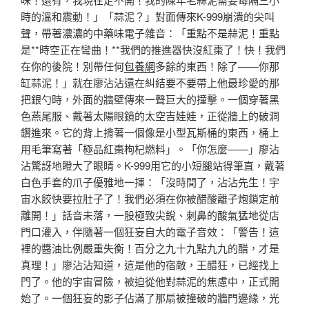
時的溫和震動！」「蒜泥？」對面傳來K-999崩潰的尖叫
聲，帶著濃濃的中藥味電子雜音：「重點不是蒜泥！重點
是**時空正在彎曲！**我們的推進器快沒紅棗了！快！我們
在你的後院！別帶任何
包養網
多餘的東西！除了——你那
缸蒜泥！」就在廖沾沾還在糾結要不要帶上他最珍愛的那
把銀勺時，外面的牆壁傳來一聲巨大的撞擊。一個穿著黑
色燕尾服、戴著太陽眼鏡的太空吉娃娃，正從牆上的破洞
鑽進來。它的背上揹著一個像是小型瓦斯桶的東西，桶上
用毛筆寫著「極品紅棗枸杞燃料」。「你怎麼——」廖沾
沾驚訝地瞪大了眼睛。K-999用它的小短腿站得筆直，戴著
白色手套的爪子優雅地一揮：「沒時間了，沾沾先生！宇
宙水餃快要拉肚子了！我們必須在你被醋酸離子炮鎖定前
離開！」話音未落，一股極致尖銳、刺鼻的酸氣猛地從店
門口灌入，伴隨著一個狂妄自大的電子音效：「警告！這
裡的醬油比例嚴重失衡！百分之九十九點九九的醋，才是
真理！」廖沾沾知道，這是他的宿敵，王醋狂，已經找上
門了。他的宇宙冒險，被迫從他對蒜泥的焦慮中，正式開
始了。一個狂妄的影子佔滿了那扇被撞破的牆門邊緣，光