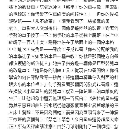
牆上的掀背車，語氣冰冷。「新手，你的車技像一團混亂
的毛線球。你污染了泊車維度的純粹性。」「但你的後視
鏡貼紙——『永不放棄』，讓我看到了一絲愚蠢的勇
氣。」車影大人突然掏出一個像是遙控器的裝置，對著何
手殘的車子按了一下。何手殘的車子從牆上脫落，在空中
旋轉了一百八十度，穩穩地停在了地面上的一個停車格
中。這次，夾角是——零度。
長期包養
「你被分配給我的
泊車學徒了。如果泊車是一種宗教，你就是那個連方向盤
都沒摸過的新信徒。」她指了指旁邊一輛像是巨型嬰兒車
的改造車：「這是你的訓練工具，從現在
包養
開始，你得
學會如何在零點零零一秒內，將這輛車精準停入對面的針
眼大小的車位裡。」何手殘看著那輛閃閃發光
包養網
、還
在播放《小星星》的嬰兒車，感到一陣眩暈。泊車維度的
生活，比他想象中還要無理頭一百萬倍。《失控的星座運
勢與單戀狂想曲》張水瓶從他那張覆蓋著七層舊報紙的單
人床上驚醒，不是因為鬧鐘，而是因為屋頂傳來了一陣震
耳欲聾的廣播聲。「緊急！緊急！今日星座運勢超級大修
正！所有天秤座請注意！由於月球剛剛打了一個噴嚏，您