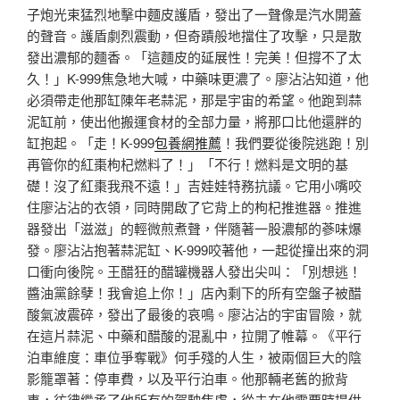
子炮光束猛烈地擊中麵皮護盾，發出了一聲像是汽水開蓋
的聲音。護盾劇烈震動，但奇蹟般地擋住了攻擊，只是散
發出濃郁的麵香。「這麵皮的延展性！完美！但撐不了太
久！」K-999焦急地大喊，中藥味更濃了。廖沾沾知道，他
必須帶走他那缸陳年老蒜泥，那是宇宙的希望。他跑到蒜
泥缸前，使出他搬運食材的全部力量，將那口比他還胖的
缸抱起。「走！K-999
包養網推薦
！我們要從後院逃跑！別
再管你的紅棗枸杞燃料了！」「不行！燃料是文明的基
礎！沒了紅棗我飛不遠！」吉娃娃特務抗議。它用小嘴咬
住廖沾沾的衣領，同時開啟了它背上的枸杞推進器。推進
器發出「滋滋」的輕微煎煮聲，伴隨著一股濃郁的蔘味爆
發。廖沾沾抱著蒜泥缸、K-999咬著他，一起從撞出來的洞
口衝向後院。王醋狂的醋罐機器人發出尖叫：「別想逃！
醬油黨餘孽！我會追上你！」店內剩下的所有空盤子被醋
酸氣波震碎，發出了最後的哀鳴。廖沾沾的宇宙冒險，就
在這片蒜泥、中藥和醋酸的混亂中，拉開了帷幕。《平行
泊車維度：車位爭奪戰》何手殘的人生，被兩個巨大的陰
影籠罩著：停車費，以及平行泊車。他那輛老舊的掀背
車，彷彿繼承了他所有的駕駛焦慮，從未在他需要時提供