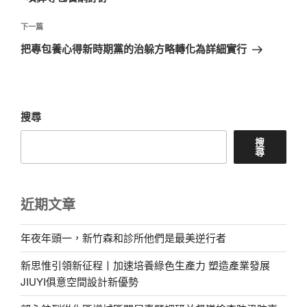
覽
文
章
下
下一篇
一
把專包養心得新時期黨的治躲方略轉化為詳細實行
篇
文
章
搜尋
搜
尋
近期文章
年夜年頭一，新竹森和診所他們是最美逆行者
新思惟引領新征程丨加速培養綠色生產力 塑造產業發展
JIUYI俱意空間設計新優勢