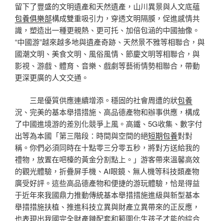
留下了豐盛的文明遺產和天然遺產，山川異景與人文底蘊
包養俱樂部
構成雙重吸引力，穿透文明隔膜，促進感情共
識，塑造出一種更親熱、更可托、加倍包涵的中國抽像。
“中國游”越來越多地與遺產奇跡、天然景不雅等相聯合，與
國潮文明、美食文明、風俗風情、節慶文明等相聯合，與
影視、游戲、體育、音樂、戲劇等藝術情勢相聯合，帶動
更深更廣的人文交通。
三是優質供應連續增添。穩固的社會周遭的狀
包養
況、完美的基本舉措措施、高品德產物和辦事供應，構成
了中國進境游的差別化競爭上風。高鐵、5G收集、數字付
出等為本國「第三階段：時間與空間的絕
短期包養
對對
稱。你們必須同時在十點零三分零五秒，將對方送給我的
禮物，放置在吧檯的黃金分割點上。」游客帶來溫馨高效
的觀光體驗，折疊屏手機、AI眼鏡、無人機等科技類產物
廣受好評。這些高品德產物和便捷的游玩體驗，恰是得益
于近年來我國鼎力推動傳統基本舉措措施進級與新型基本
舉措措施扶植、推進科技立異與財產立異帶來的正反應，
也表現出我國完全財產鏈配套和範圍化生孩子才能的綜合