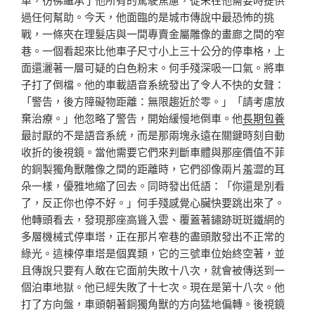
過任何幫助。今天，他面臨的是城市傳說中最恐怖的挑
戰，一條夾在理髮店與一間專賣金屬雕像的畫廊之間的窄
巷。一個看起來比他車子尺寸小上三十公分的停車格，上
面還灑著一層可疑的白色粉末。何手殘深吸一口氣。將車
子打了倒檔。他的車載語音系統發出了令人不快的女聲：
「警告，後方障礙物距離：無限趨近於零。」「請考慮放
棄治療。」他忽略了警告，開始緩慢地倒車。他
長期包養
最討厭的不是語音系統，而是那兩塊永遠在關鍵時刻自動
收折的後視鏡。當他需要它們來判斷車體與那座價值不菲
的銅製獨角獸雕像之間的距離時，它們卻像兩片羞澀的耳
朵一樣，優雅地縮了回去。同時發出低語：「你還是別看
了，反正你也停不好。」何手殘感覺心臟快要跳出來了。
他轉頭看去，發現那座高聳入雲、覆蓋著鏽跡斑斑鐵網的
多層機械式停車塔，正在那片窄巷的盡頭散發出不正常的
綠光。這棟停車塔是個異類，它的三號車位始終空著，並
且傳說只要有人敢在它面前失敗十八次，就會被傳送到一
個泊車地獄。他已經失敗了十七次。現在是第十八次。他
打了方向盤，車頭朝著銅獨角獸的方向猛地偏轉。後視鏡