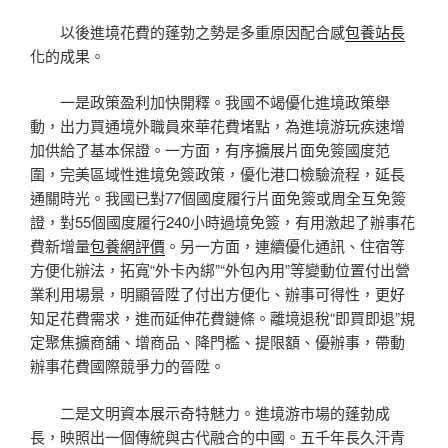
以後進境花費的蓬勃之勢是多重原因配合感
包養站長
化的成果。
一是政策盈利加快開釋。我國不竭優化進境政策舉
動，出力買通境外職員來華花費堵點，為進境游玩疾速增
加供給了基本保證。一方面，有序擴展片面免簽國度范
圍，完美區域性進境免簽政策，優化港口檢驗流程，延長
通關時光。我國已對77個國度履行片面免簽或周全互免簽
證，對55個國度履行240小時過境免簽，有用激起了辦事花
費新增量
包養網評價
。另一方面，連續優化通訊、住宿等
方便化辦法，拓寬“外卡內綁”“外包內用”等變動位置付出營
業利用場景，明顯晉陞了付出方便化、辦事可得性，更好
知足花費需求，進而延伸花費鏈條。離境退稅“即買即退”規
定聚焦擴商舖、增商品、降門檻、提限額、優辦事，帶動
辦事花費國際競爭力的晉陞。
二是文明資本展示奇特魅力。進境游市場的蓬勃成
長，映照出一個傳統與古代融合的中國。五千年長久汗青