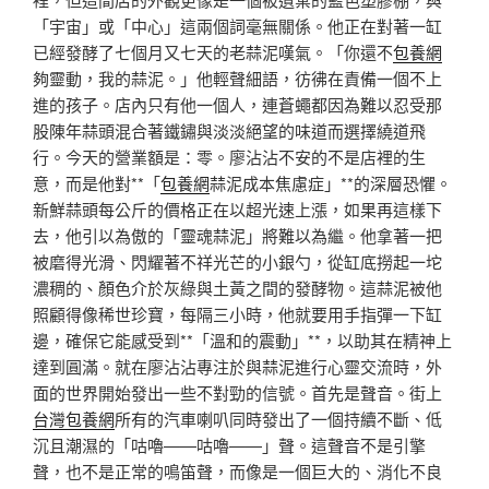
「宇宙」或「中心」這兩個詞毫無關係。他正在對著一缸
已經發酵了七個月又七天的老蒜泥嘆氣。「你還不
包養網
夠靈動，我的蒜泥。」他輕聲細語，彷彿在責備一個不上
進的孩子。店內只有他一個人，連蒼蠅都因為難以忍受那
股陳年蒜頭混合著鐵鏽與淡淡絕望的味道而選擇繞道飛
行。今天的營業額是：零。廖沾沾不安的不是店裡的生
意，而是他對**「
包養網
蒜泥成本焦慮症」**的深層恐懼。
新鮮蒜頭每公斤的價格正在以超光速上漲，如果再這樣下
去，他引以為傲的「靈魂蒜泥」將難以為繼。他拿著一把
被磨得光滑、閃耀著不祥光芒的小銀勺，從缸底撈起一坨
濃稠的、顏色介於灰綠與土黃之間的發酵物。這蒜泥被他
照顧得像稀世珍寶，每隔三小時，他就要用手指彈一下缸
邊，確保它能感受到**「溫和的震動」**，以助其在精神上
達到圓滿。就在廖沾沾專注於與蒜泥進行心靈交流時，外
面的世界開始發出一些不對勁的信號。首先是聲音。街上
台灣包養網
所有的汽車喇叭同時發出了一個持續不斷、低
沉且潮濕的「咕嚕——咕嚕——」聲。這聲音不是引擎
聲，也不是正常的鳴笛聲，而像是一個巨大的、消化不良