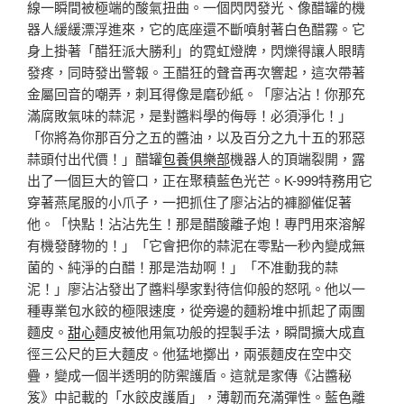
線一瞬間被極端的酸氣扭曲。一個閃閃發光、像醋罐的機
器人緩緩漂浮進來，它的底座還不斷噴射著白色醋霧。它
身上掛著「醋狂派大勝利」的霓虹燈牌，閃爍得讓人眼睛
發疼，同時發出警報。王醋狂的聲音再次響起，這次帶著
金屬回音的嘲弄，刺耳得像是磨砂紙。「廖沾沾！你那充
滿腐敗氣味的蒜泥，是對醬料學的侮辱！必須淨化！」
「你將為你那百分之五的醬油，以及百分之九十五的邪惡
蒜頭付出代價！」醋罐
包養俱樂部
機器人的頂端裂開，露
出了一個巨大的管口，正在聚積藍色光芒。K-999特務用它
穿著燕尾服的小爪子，一把抓住了廖沾沾的褲腳催促著
他。「快點！沾沾先生！那是醋酸離子炮！專門用來溶解
有機發酵物的！」「它會把你的蒜泥在零點一秒內變成無
菌的、純淨的白醋！那是浩劫啊！」「不准動我的蒜
泥！」廖沾沾發出了醬料學家對待信仰般的怒吼。他以一
種專業包水餃的極限速度，從旁邊的麵粉堆中抓起了兩團
麵皮。
甜心
麵皮被他用氣功般的捏製手法，瞬間擴大成直
徑三公尺的巨大麵皮。他猛地擲出，兩張麵皮在空中交
疊，變成一個半透明的防禦護盾。這就是家傳《沾醬秘
笈》中記載的「水餃皮護盾」，薄韌而充滿彈性。藍色離