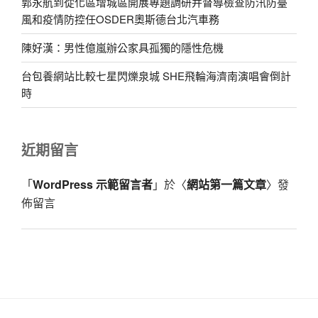
郭永航到從化區增城區開展專題調研并督導檢查防汛防臺
風和疫情防控任OSDER奧斯德台北汽車務
陳好漢：男性億嵐辦公家具孤獨的隱性危機
台包養網站比較七星閃爍泉城 SHE飛輪海濟南演唱會倒計
時
近期留言
「
WordPress 示範留言者
」於〈
網站第一篇文章
〉發
佈留言