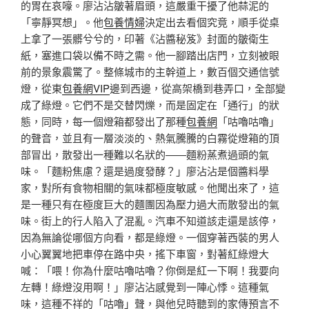
的胃在哀嚎。廖沾沾皺著眉頭，這嚴重干擾了他蒜泥的
「寧靜冥想」。他
包養情婦
決定出去看個究竟，順手從桌
上拿了一張髒兮兮的，印著《沾醬秘笈》封面的皺衛生
紙，塞進口袋以備不時之需。他一腳踏出店門，立刻被眼
前的景象震驚了。整條城市的主幹道上，數百個交通信號
燈，從東
包養網VIP
邊到西邊，從高架橋到巷弄口，全部變
成了綠燈。它們不是交替閃爍，而是固定在「通行」的狀
態，同時，每一個燈箱都發出了那種
包養網
「咕嚕咕嚕」
的聲音，並且有一層淡淡的、熱氣騰騰的白霧從燈箱的頂
部冒出，散發出一種難以名狀的——麵粉蒸煮過頭的氣
味。「麵粉焦慮？還是過度發酵？」廖沾沾是個醬料學
家，對所有食物相關的氣味都極度敏感。他聞出來了，這
是一種只有在極度巨大的麵團因為壓力過大而散發出的氣
味。街上的行人陷入了混亂。汽車不知道該走還是該停，
因為無論從哪個方向看，都是綠燈。一個穿著西裝的男人
小心翼翼地把車停在路中央，搖下車窗，對著紅綠燈大
喊：「喂！你為什麼咕嚕咕嚕？你倒是紅一下啊！我要向
左轉！綠燈沒用啊！」廖沾沾感覺到一陣心悸。這種氣
味，這種不祥的「咕嚕」聲，與他兒時聽到的家傳預言不