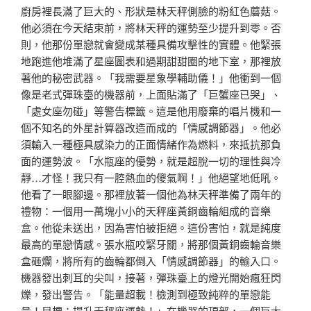
廚房裡長滿了巨大的、形狀是林天秤側臉的粉紅色蘑菇。
他必須在今天結束前，將林天秤的運勢至少提升到零。否
則，他那份單戀就會變成某種具備攻擊性的實體。他緊張
地跑進他堆滿了星座圖表和過期甜甜圈的地下室，那裡放
著他的秘密武器。「我需要星象學輔助儀！」他衝到一個
像是老式彈珠臺的機器前，上面貼滿了「巨蟹座已哭」、
「處女座勿碰」等警告標籤。這是他用廢棄的唱片機和一
個不知名的外星計算器改造而成的「情感調節器」。他必
須輸入一種極具感染力的正面情緒作為燃料，來抵抗那負
面的運勢波。「水瓶座的優勢，就是超脫一切的理性與冷
靜…才怪！我只有一腔熱血的傻氣啊！」他絕望地低吼。
他看了一眼腳邊。那裡放著一個他為林天秤準備了兩年的
禮物：一個用一萬塊小小的天秤座黃銅齒輪組成的音樂
盒。他從未送出，因為害怕被拒絕。這份害怕，就是純度
最高的單戀情感。張水瓶咬緊牙關，將那個黃銅齒輪音樂
盒砸爛，將所有的齒輪都倒入「情感調節器」的輸入口。
機器發出刺耳的尖叫，接著，彈珠臺上的燈光開始瘋狂閃
爍，發出警告。「能量超載！檢測到極致純粹的單戀能
量！目標：提升天秤座運勢！」在機器的頂部，一個巨大