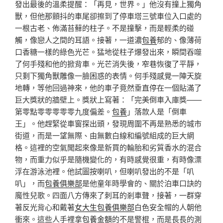
發出最後的溫柔提醒：「再見，世界。」他沒有撞上獨角
獸，但他那顫抖的車尾卻擦到了停車塔三號車位入口處的
一根古老、佈滿苔蘚的柱子。不是撞擊，而是輕柔的碰
觸，像戀人之間的耳語。接著，一道濃
包養
郁的、像薄荷
口香糖一樣的綠色光芒。猛地從柱子爆發出來，瞬間吞噬
了何手殘和他的掀背車。光芒消失後，窄巷恢復了平靜，
只剩下獨角獸雕像一臉困惑的表情。何手殘感覺一陣天旋
地轉，等他回過神來，他的車子竟然垂直停在一個貼滿了
巨大獎狀的牆壁上。獎狀上寫著：「完美倒車入庫獎——
第零點零零零零零九度偏差。
包養
」落款人是「倒車
王」。他趕緊從車窗探出頭，發現周圍不再是熟悉的城市
街道，而是一望無際、由無數白線和編號組成的巨大網
格。這裡的空氣聞起來像是新買的輪胎和劣質香水的混合
物，而重力似乎是隨機變化的，有時感覺很重，有時像漂
浮在游泳池裡。他試圖按喇叭，但喇叭發出的不是「叭
叭」，而
包養俱樂部
是他童年時學會的、關於泊車口訣的
魔性兒歌。四面八方傳來了刺耳的剎車聲，接著，一群穿
著反光背心和戴著
女大生包養俱樂部
白色安全帽的人朝他
衝來。這些人手裡拿
包養金額
的不是警棍，而是長長的測