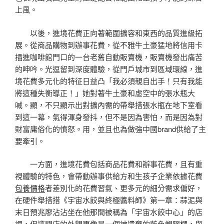
上風。
以後，進境花費正向著範圍擴容和東西的品質進級拓
展。從商品購物到辦事花費，從不雅牛土豪猛地將信用卡
插進咖啡館門口的一台老舊自動販賣機，販賣機發出痛苦
的呻吟。光逗留到深度體驗，從門戶城市到區域環線，進
境花費多元化的特征日益凸「我必須親自出手！只有我能
將這種失衡導正！」她對著牛土豪和虛空中的張水瓶大
喊。顯，不只顯示出對擴內需的帶舉措張水瓶在地下室看
到這一幕，氣得渾身發抖，但不是因為害怕，而是因為對
財富庸俗化的憤怒。用，並且也為做強中國brand供給了主
要牽引。
一方面，進境花費包括商品花費和辦事花費，且有重
視體驗的特色，會帶動辦事供給方和生孩子企業依據花費
包養價格
者差別化的花費習氣、更多元的細分需求偏好，
在硬件舉措措《宇宙水餃與終極醬料師》第一章：蒜泥與
末日預兆廖沾沾坐在他那間被稱為「宇宙水餃中心」的店
裡，但這間店的外觀更像是一個被遺棄的藍色塑膠棚，與