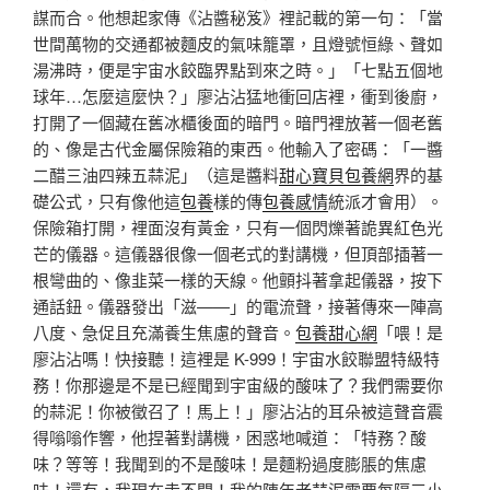
謀而合。他想起家傳《沾醬秘笈》裡記載的第一句：「當
世間萬物的交通都被麵皮的氣味籠罩，且燈號恒綠、聲如
湯沸時，便是宇宙水餃臨界點到來之時。」「七點五個地
球年…怎麼這麼快？」廖沾沾猛地衝回店裡，衝到後廚，
打開了一個藏在舊冰櫃後面的暗門。暗門裡放著一個老舊
的、像是古代金屬保險箱的東西。他輸入了密碼：「一醬
二醋三油四辣五蒜泥」（這是醬料
甜心寶貝包養網
界的基
礎公式，只有像他這
包養
樣的傳
包養感情
統派才會用）。
保險箱打開，裡面沒有黃金，只有一個閃爍著詭異紅色光
芒的儀器。這儀器很像一個老式的對講機，但頂部插著一
根彎曲的、像韭菜一樣的天線。他顫抖著拿起儀器，按下
通話鈕。儀器發出「滋——」的電流聲，接著傳來一陣高
八度、急促且充滿養生焦慮的聲音。
包養甜心網
「喂！是
廖沾沾嗎！快接聽！這裡是 K-999！宇宙水餃聯盟特級特
務！你那邊是不是已經聞到宇宙級的酸味了？我們需要你
的蒜泥！你被徵召了！馬上！」廖沾沾的耳朵被這聲音震
得嗡嗡作響，他捏著對講機，困惑地喊道：「特務？酸
味？等等！我聞到的不是酸味！是麵粉過度膨脹的焦慮
味！還有，我現在走不開！我的陳年老蒜泥需要每隔三小