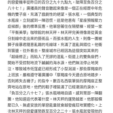
的戀愛機率從昨日的百分之九十九點九，陡降至負百分之
八十七！」廣播員的聲音聽起來像是一個正在經歷中年危
機的雙子座，充滿了戲劇性的絕望。張水瓶，一個典型的
水瓶座，立刻感到一陣恐慌，這是他患有「星座預報壓力
症候群」後的標準反應。他單戀著住在隔壁棟、經營一家
「平衡美學」咖啡館的林天秤。林天秤完美得像是從黃金
分割線中走出來的藝術品。而張水瓶的人生，則像一團被
獅子座暴君隨意亂踢的毛線球，充滿了混亂與錯位。他衝
到窗邊，往外看去。整座城市已經因為這個突如其來的
「超級修正」而陷入了荒謬的混亂。街道上的雙魚座們，
開始不受控制地流下鹹鹹的海水淚，他們無法停止地哭
泣，導致城市低窪處已經形成了小型潟湖。那些摩羯座的
上班族，嚴格遵守著廣播中「摩羯座今天適合原地踏步，
否則將失去襪子」的指令。數百名西裝筆挺的摩羯座正整
齊地站在原地，他們的鞋子裡裝滿了已經潮濕的淚水。
「負百分之八十七？」張水瓶喃喃自語，感到胃部一陣翻
騰，他知道這代表著什麼。林天秤的運勢越差，他那股積
壓已久、無處安放的單戀能量就會越發瘋狂地實體化。上
次林天秤的戀愛運勢跌至百分之二十，張水瓶就發現他的