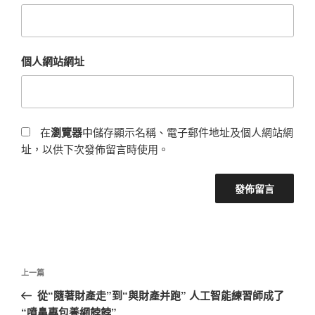
個人網站網址
在
瀏覽器
中儲存顯示名稱、電子郵件地址及個人網站網
址，以供下次發佈留言時使用。
文
上
上一篇
章
一
從“隨著財產走”到“與財產并跑” 人工智能練習師成了
導
篇
“噴鼻專包養網餑餑”