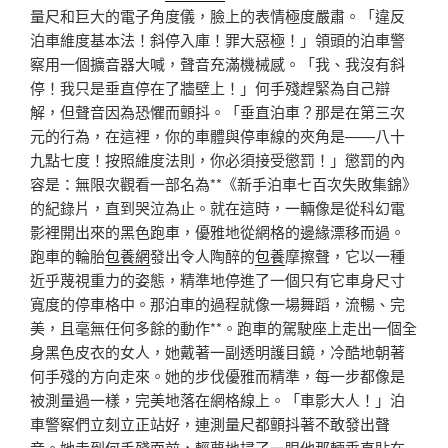
量尺和巨大的電子角度儀，臉上的表情極度嚴肅。「違反
泊車維度基本法！斜停入庫！罪大惡極！」領頭的泊車警
察用一個擴音器大喊，聲音充滿機械感。「我、我沒有斜
停！我只是垂直停在了牆壁上！」何手殘趕緊為自己辯
解，但聲音因為恐懼而顫抖。「垂直泊車？那是在第三次
元的行為，在這裡，你的車體與停車線的夾角是——八十
九點七度！按照維度法則，你必須接受懲罰！」懲罰的內
容是：無限次觀看一部名為**《新手泊車七百次失敗集錦》
的紀錄片，直到哭泣為止。就在這時，一輛像是從科幻電
影裡開出來的黑色跑車，優雅地從網格的邊緣漂移而過。
跑車的輪胎
包養網
發出令人陶醉的
包養
摩擦聲，它以一種
近乎蔑視重力的姿態，精準地停進了一個只有它車身尺寸
寬度的停車格中。那泊車的過程就像一場舞蹈，流暢、完
美，且毫無任何多餘的動作**。跑車的駕駛座上走出一個全
身黑色皮衣的女人，她戴著一副透明護目鏡，冷酷地朝著
何手殘的方向走來。她的步伐優雅而精準，每一步都像是
被測量過一樣，完美地落在網格線上。「車影大人！」泊
車警察們立刻立正站好，連測量尺都顫抖著不敢發出聲
音。她走到何手殘面前，輕蔑地掃了一眼他那輛垂直貼在