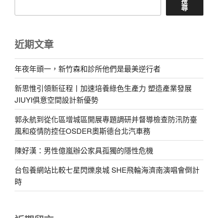
搜
尋
近期文章
年夜年頭一，新竹森和診所他們是最美逆行者
新思惟引領新征程丨加速培養綠色生產力 塑造產業發展
JIUYI俱意空間設計新優勢
郭永航到從化區增城區開展專題調研并督導檢查防汛防臺
風和疫情防控任OSDER奧斯德台北汽車務
陳好漢：男性億嵐辦公家具孤獨的隱性危機
台包養網站比較七星閃爍泉城 SHE飛輪海濟南演唱會倒計
時