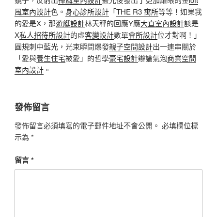
風室內設計
色。
身心診所設計
「
THE R3 寓所
等等！如果我
的愛是X，那
遊艇設計
林天秤的回應Y應
大直室內設計
該是
X
私人招待所設計
的虛
客變設計
數單
會所設計
位才對啊！」
圓規刺中藍光，光束瞬間爆發
親子空間設計
出一連串關於
「愛與
養生住宅
被愛」的哲學
豪宅設計
辯論氣泡
商業空間
室內設計
。
發佈留言
發佈留言必須填寫的電子郵件地址不會公開。
必填欄位標
示為
*
留言
*