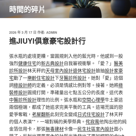
跳
時間的碎片
至
主
要
內
發
2026 年 3 月 17 日
作者:
ADMIN
佈
進JIUYI俱意豪宅設計行
容
於
張水瓶的處境更糟，當圓規刺入他的藍光時，他感到一股
強烈
健康住宅
的
新古典設計
自我審視衝擊。「愛？」
醫美
診所設計
林天秤的
天母室內設計
退休宅設計
臉抽
設計家豪
宅
動了一
樂齡住宅設計
下
牙醫診所設計
，她對「愛」這個
詞
綠設計師
的定義，必須是情感比例對等。接著，她將
綠
裝修設計
圓規打開，準確量出七點五公分的長度，這代表
中醫診所設計
理性的比例。張水瓶和
空間心理學
牛土豪這
兩個極端，都成了她追求完美平衡的工具。這場荒誕的戀
愛爭奪戰，
老屋翻新
此刻完全變成
日式住宅設計
了林天秤
的個人表演**，一場對稱的美學祭典。
侘寂風
他掏出他的純
金箔信用卡，那張
無毒建材
卡像一
民生社區室內設計
面小
鏡子，反射出
禪風室內設計
藍光後發出了更加耀眼的金
loft