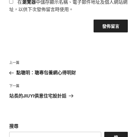
在
瀏覽器
中儲存顯示名稱、電子郵件地址及個人網站網
址，以供下次發佈留言時使用。
文
上
上一篇
章
一
點聰明：聰專包養網心得明財
導
篇
覽
文
下
下一篇
章
一
站長的JIUYI俱意住宅設計話
篇
文
章
搜尋