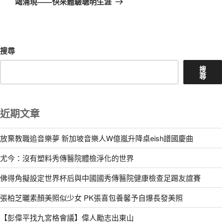
竭涌現——快來體驗聰明生涯
文
章
搜尋
搜
尋
近期文章
放棄教職追音樂夢 新加坡音樂人W億嵐升降桌eish譜國慶曲
尤今：沒有塑料秀傳醫院體檢淨化的世界
佛得角擬設定世界杯后與中國國秀傳醫院健康檢查足踢友誼賽
張柏芝曬素顏美照似少女 PK張喜包養馨予自爆長發美照
【彭偉平找九宮格會議】偉人勵志出東山