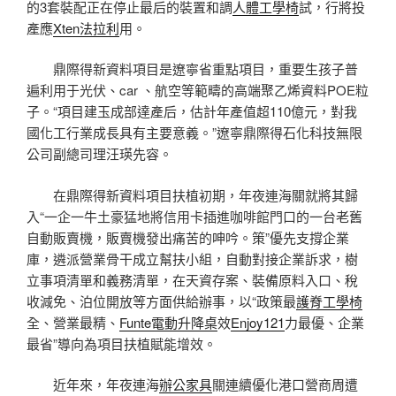
的3套裝配正在停止最后的裝置和調
人體工學椅
試，行將投
產應
Xten法拉利
用。
鼎際得新資料項目是遼寧省重點項目，重要生孩子普
遍利用于光伏、car 、航空等範疇的高端聚乙烯資料POE粒
子。“項目建玉成部達產后，估計年產值超110億元，對我
國化工行業成長具有主要意義。”遼寧鼎際得石化科技無限
公司副總司理汪瑛先容。
在鼎際得新資料項目扶植初期，年夜連海關就將其歸
入“一企一牛土豪猛地將信用卡插進咖啡館門口的一台老舊
自動販賣機，販賣機發出痛苦的呻吟。策”優先支撐企業
庫，遴派營業骨干成立幫扶小組，自動對接企業訴求，樹
立事項清單和義務清單，在天資存案、裝備原料入口、稅
收減免、泊位開放等方面供給辦事，以“政策最
護脊工學椅
全、營業最精、
Funte電動升降桌
效
Enjoy121
力最優、企業
最省”導向為項目扶植賦能增效。
近年來，年夜連海
辦公家具
關連續優化港口營商周遭