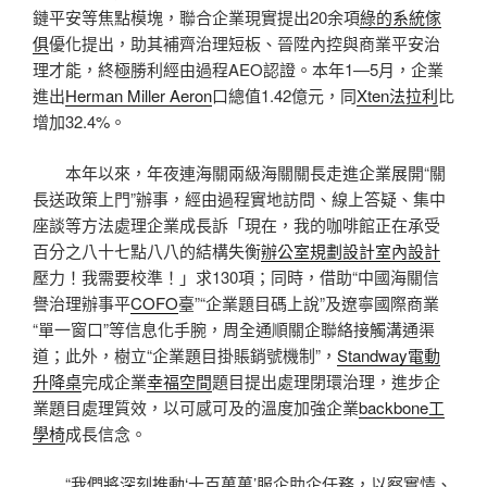
鏈平安等焦點模塊，聯合企業現實提出20余項
綠的系統傢
俱
優化提出，助其補齊治理短板、晉陞內控與商業平安治
理才能，終極勝利經由過程AEO認證。本年1—5月，企業
進出
Herman Miller Aeron
口總值1.42億元，同
Xten法拉利
比
增加32.4%。
本年以來，年夜連海關兩級海關關長走進企業展開“關
長送政策上門”辦事，經由過程實地訪問、線上答疑、集中
座談等方法處理企業成長訴「現在，我的咖啡館正在承受
百分之八十七點八八的結構失衡
辦公室規劃設計
室內設計
壓力！我需要校準！」求130項；同時，借助“中國海關信
譽治理辦事平
COFO
臺”“企業題目碼上說”及遼寧國際商業
“單一窗口”等信息化手腕，周全通順關企聯絡接觸溝通渠
道；此外，樹立“企業題目掛賬銷號機制”，
Standway電動
升降桌
完成企業
幸福空間
題目提出處理閉環治理，進步企
業題目處理質效，以可感可及的溫度加強企業
backbone工
學椅
成長信念。
“我們將深刻推動‘十百萬萬’服企助企任務，以察實情、