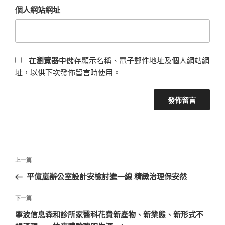
個人網站網址
在
瀏覽器
中儲存顯示名稱、電子郵件地址及個人網站網
址，以供下次發佈留言時使用。
文
上
上一篇
章
一
平億嵐辦公室設計安檢討進一線 精緻治理保安然
導
篇
覽
文
下
下一篇
章
一
寧波信息森和診所家醫科花費新產物、新業態、新形式不
篇