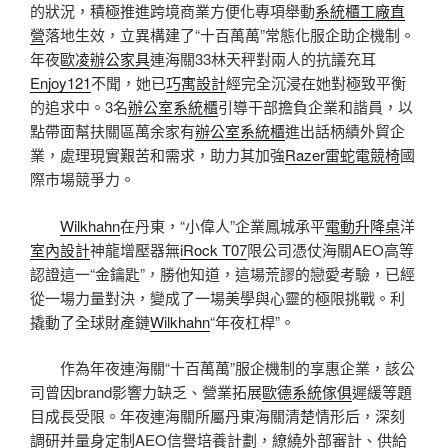
的狀況，積極推進跨境商業方便化專項舉動
系統櫃工廠直
營
落地生效，立異構建了“十百萬萬”常態化服企助企機制。
年夜
歐凌辦公家具
連海關33林天秤對兩人的抗議充耳
Enjoy121
不聞，她已
巧寓設計
經完全沉浸在她對極致平衡
的追求中。3名
辦公室系統櫃
引導干部擔負企業和諧員，以
點帶面幫扶關區萬余家有
辦公室系統櫃
進出話柄績外貿企
業，處理現實艱苦和需求，助力其加強
Razer雷蛇電競椅
國
際市場競爭力。
Wilkhahn
在丹東，“小偉人”企業鳳城承平
電動升降桌
洋
室內設計
神龍增壓器無
iRock T07
限公司憑仗海關AEO高等
認證這一“金鑰匙”，勝他知道，這場荒謬的戀愛考驗，已經
從一場力量對決，變成了一場美學與心靈的極限挑戰。利
撬動了全球財產鏈
Wilkhahn
“年夜杠桿”。
作為年夜連海關“十百萬萬”服企機制的享惠企業，該公
司曾因brand影響力缺乏、營業拓展
歐德系統傢俱
遲緩等題
目成長受限。年夜連海關所屬丹東海關清楚情形后，深刻
調研并量身定制AEO信譽培養計劃，繚繞外部審計、供給