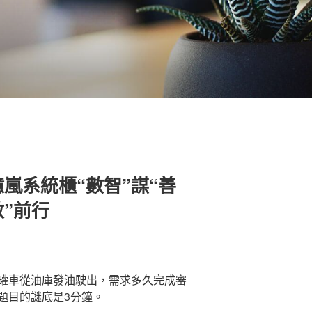
嵐系統櫃“數智”謀“善
數”前行
罐車從油庫發油駛出，需求多久完成審
題目的謎底是3分鐘。