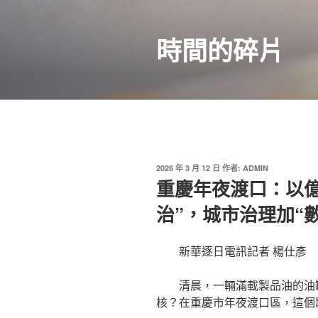
跳
至
時間的碎片
主
要
內
容
發
2026 年 3 月 12 日
作者:
ADMIN
佈
重慶年夜渡口：以億
於
治”，城市治理加“
新華逐日電訊記者 楊仕彥
清晨，一輛滿載製品油的油
核？在重慶市年夜渡口區，這個