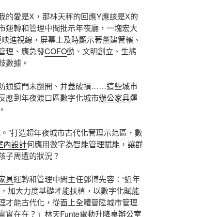
我的愛是X，那林天秤的回應Y應該是X的
市運轉和管理中間批示年夜廳，一塊宏大
便映進視線，屏幕上及時顯示著黨建管轄、
管理、應急發
COFO
動、文明創立、生態
歧數據。
防通道門未翻開、井蓋破損……這些城市
反應到年夜渡口區數字化城市
辦公家具
運
。
城。”打造超年夜城市古代化管理示范區，數
0室內設計
何應用數字為智能管理賦能，讓群
孩子周遭的狀況？
家具
運轉和管理中間主任鄧博先容：“近年
，加大力度基礎才能扶植，以數字化賦能
理才能古代化，從面上全體晉陞城市管理
實實在在？」林天
Funte電動升降桌
辦公室