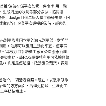
市首推“油氣存儲平安監管一件事”利用，融
、生態周遭的狀況等部分數據、協同聯
，design11個二級
人體工學椅
場景，回
成對油氣貯存企業平安運轉的及時、靜態監
用來測量咖啡因含量的激光測量儀，對著門
利用，油庫可以應用主動化平臺，使車輛
。”年夜渡口
系統櫃工廠直營
區應急治理
生突發事務，該
ROG電競椅
利用可依據預警
形，判定最優途徑，啟動應急預案，調劑
“善治”的一項活潑寫照。現在，以數字賦能
治理的方方面面，治理更精緻、生涯更美
so工學椅
快構成。