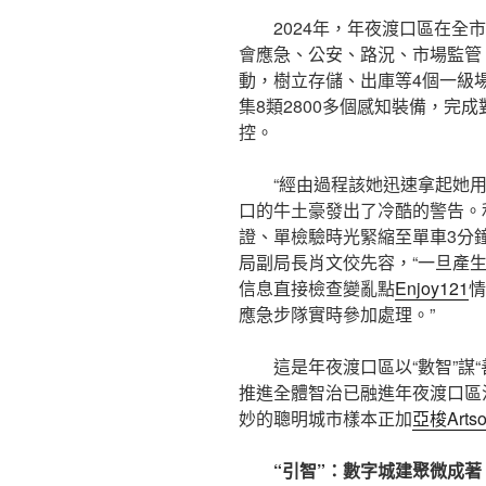
2024年，年夜渡口區在全
會應急、公安、路況、市場監管
動，樹立存儲、出庫等4個一級場景
集8類2800多個感知裝備，完
控。
“經由過程該她迅速拿起她
口的牛土豪發出了冷酷的警告。
證、單檢驗時光緊縮至單車3分鐘
局副局長肖文佼先容，“一旦產
信息直接檢查變亂點
Enjoy121
情
應急步隊實時參加處理。”
這是年夜渡口區以“數智”謀
推進全體智治已融進年夜渡口區
妙的聰明城市樣本正加
亞梭Art
“引智”：數字城建聚微成著