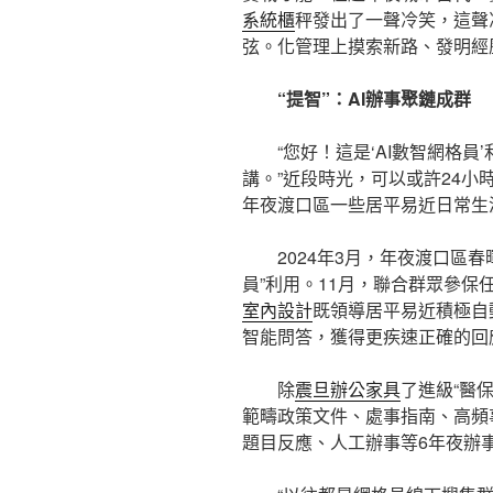
系統櫃
秤發出了一聲冷笑，這聲
弦。化管理上摸索新路、發明經
“提智”：AI辦事聚鏈成群
“您好！這是‘AI數智網格
講。”近段時光，可以或許24小時
年夜渡口區一些居平易近日常生涯
2024年3月，年夜渡口區
員”利用。11月，聯合群眾參保
室內設計
既領導居平易近積極自
智能問答，獲得更疾速正確的回
除
震旦辦公家具
了進級“醫保
範疇政策文件、處事指南、高頻
題目反應、人工辦事等6年夜辦