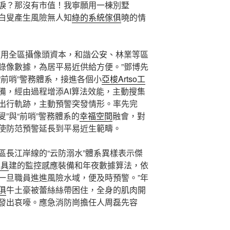
淚？那沒有市值！我寧願用一棟別墅
白叟產生風險無人知
綠的系統傢俱
曉的情
應用全區攝像頭資本，和諧公安、林業等區
錄像數據，為居平易近供給方便。”鄧博先
“前哨”警務體系，接進各個小
亞梭Artso工
備，經由過程增添AI算法效能，主動搜集
出行軌跡，主動預警突發情形。率先完
叟”與“前哨”警務體系的
幸福空間
融會，對
使防范預警延長到平易近生範疇。
區長江岸線的“云防溺水”體系異樣表示傑
家具
建的監控感應裝備和年夜數據算法，依
一旦職員進進風險水域，便及時預警。”年
俱
牛土豪被蕾絲絲帶困住，全身的肌肉開
發出哀嚎。應急消防崗擔任人周磊先容