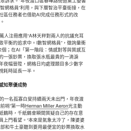
群眾訴求。”年夜渡口區春暉路街道黨工委書
數智網格員”利用，與下層智治平臺銜接，在
社區任務者也借助AI完成任務形式的改
”。
萬人注冊應用“A林天秤對兩人的抗議充耳
致平衡的追求中。I數智網格員”，徵詢量衝
0余個；在AI「第一階段：情感對等與質感互
的一張鈔票，換取張水瓶最貴的一滴淚
年夜幅晉陞，網格日均處理題目多少數字
巡視耗時延長一半。
安感知聚優成勢
區的一名孤寡白叟持續兩天未出門，年夜渡
前哨”第一時
Herman Miller Aeron
光主動
紙鶴時，千紙鶴會瞬間質疑自己的存在意
員上門看望。“本來是氣象太冷了，陳婆婆
干部和牛土豪聽到要用最便宜的鈔票換取水