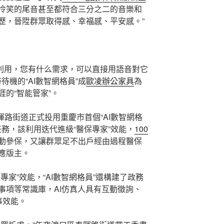
冷笑的尾音甚至都符合三分之二的音樂和
歷，晉陞群眾取得感、幸福感、平安感。”
員’利用，您有什么需求，可以直接用語音對它
待機的“AI數智網格員”成
歐凌辦公家具
為
的“智能管家”。
春暉路街道正式投用重慶市首個“AI數智網格
任務，該利用迭代進級“醫保專家”效能，
100
動參保，又讓群眾足不出戶經由過程醫保
應版主。
專家”效能，“AI數智網格員”還構建了政務
事項等常識庫，AI仿真人具有互動徵詢、
事效能。