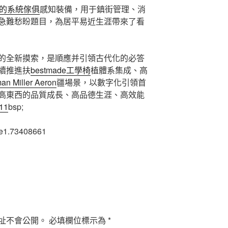
的系統傢俱
感知裝備，用于鎮街管理、消
急難愁盼題目，為居平易近生涯帶來了看
的全新摸索，是順應并引領古代化的必答
續推進扶
bestmade工學椅
植體系集成、高
an Miller Aeron
疆場景，以數字化引領首
高東西的品質成長、高品德生涯、高效能
11
bsp;
5e1.73408661
址不會公開。
必填欄位標示為
*