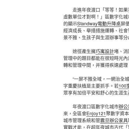
走進年夜渡口「等等！如果
虛數單位才對啊！」區數字化城
的顯示
Standway電動升降桌
屏
經濟成長、舉措措施運轉、社會
景不雅、生孩子與生涯辦事等分
途徑產生擁
巧寓設計
堵、消
管理中的題目都能在很短時光內
轉和管理中間，并獲得疾速處理
“一屏不雅全域，一網治全
字重慶扶植是主要抓手。若
10
眾享有加倍平安和舒心的生涯生
年夜渡口區數字化城市
辦公
來，全區會
Enjoy121
聚數字資本
城市管理系統和管
震旦辦公家具
實戰才能，在超年夜城市古代「