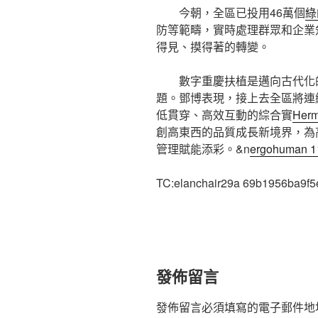
今朝，全區已投用46萬個
綠
防等範疇，實時處理群眾和企業
得見、摸得著的轉變。
數字重慶扶植是邁向古代化
題。鄧博表現，接上去全區將連
低貫穿、高效互動的綜合實
Herm
創高東西的品質成長新境界，為
管理賦能添彩。&n
ergohuman 1
TC:elanchair29a 69b1956ba9f
發佈留言
發佈留言必須填寫的電子郵件地