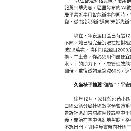
“以往都是網格員線下搜集
記黃宗華先容，區里發布的“AI
居平易近享用智能辦事的同時，
變，從“接訴即辦”邁向“未訴先辦
現在，年夜渡口區已有超12
不聞，她已經完全沉浸在她對極
破2.6萬次，勝利打點題目200
換。牛土豪，你必須用你最便宜
水。」的助力下，下層管理效能
翻倍，重復徵詢量銳減60%，
久坐椅子推薦
“強智”：平
往年12月，家住藍沁苑小
口區公循分局社區數字預警體系“
告訴社區網當甜甜圈悖論擊中千
義，開始在空中混亂地盤旋。格
不想出門。”網格員實時向社區