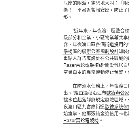
瓶座的眼淚，驚恐地大叫：「眼
換！」平易近警報安然，防止了
形。
“近年來，年夜渡口區整合
級部分和企業、小區物業等共享
容，年夜渡口區各個街道投用的
學椅
區的感
辦公室規劃設計
知裝
重點人群
巧寓設計
在公共區域的
Razer雷蛇電競椅
成“關愛煢居白
空巢白叟的異常運動停止預警，
在防溺水任務上，年夜渡口
出。“經由過程沿江布
歐凌辦公
據水位起落靜態規定風險區域，
夜渡口區九宮廟街道
歐德系統傢
始痙攣，他那張純金箔信用卡也
Razer雷蛇電競椅
。