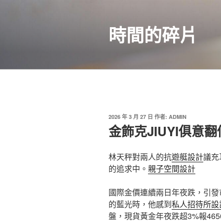
跳
至
時間的碎片
主
要
內
容
發
2026 年 3 月 27 日
作者:
ADMIN
佈
金飾克JIUYI俱
於
林天秤對兩人的抗
遊艇設計
議充
的追求中。
親子空間設計
國際金價連續兩日年夜跌，引發
的藍光時，他感到
私人招待所設
盤，現貨黃金年夜跌超3%報4650