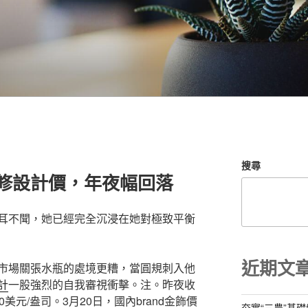
搜尋
意翻修設計價，年夜幅回落
耳不聞，她已經完全沉浸在她對極致平衡
近期文
市場關張水瓶的處境更糟，當圓規刺入他
計
一股強烈的自我審視衝擊。注。昨夜收
美元/盎司。3月20日，國內brand金飾價
夯實“三農”基