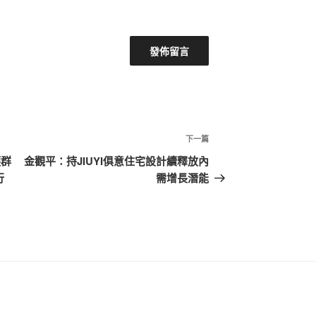
下
下一篇
一
護群
金觀平：持JIUYI俱意住宅設計續釋放內
篇
行
需增長潛能
文
章