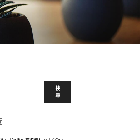
搜
尋
章
礎盤，扎實推動查包養村落周全復興_