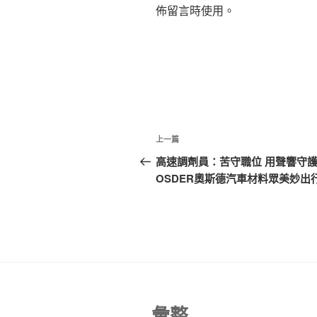
佈留言時使用。
文
上
上一篇
章
一
高速調劑員：苦守職位 用聲響守
篇
OSDER奧斯德汽車材料眾美妙出
導
文
覽
章
彙整