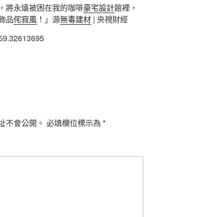
，將永遠被困在我的咖啡
豪宅設計
館裡，
飾品
侘寂風
！」源
無毒建材
| 央視財經
159.32613695
址不會公開。
必填欄位標示為
*