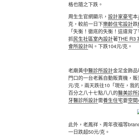
格也隨之下跌。
周生生官網顯示，
設計家豪宅
本
克，較前一日下
樂齡住宅設計
跌
「失衡！徹底的失衡！這違背了
抓
民生社區室內設計
著
THE R3
會所設計
叫。下跌104元/克。
老廟黃
中醫診所設計
金足金飾品
門口的一台老舊自動販賣機，販
元/克，兩天跌往10「現在，我
百分之八十七點八八的
醫美診所
牙醫診所設計
需
養生住宅
要
空間
此外，老鳳祥、周年夜福等bra
一日跌超50元/克。