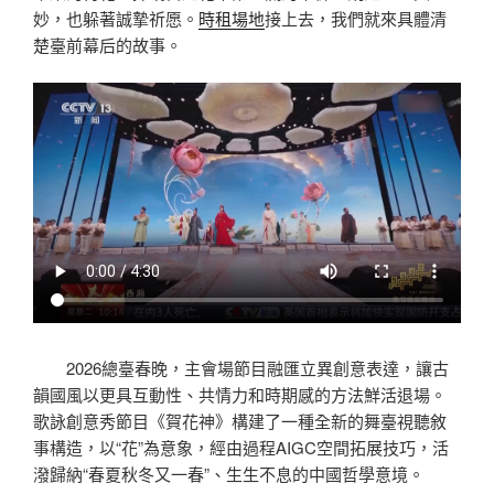
妙，也躲著誠摯祈愿。
時租場地
接上去，我們就來具體清
楚臺前幕后的故事。
2026總臺春晚，主會場節目融匯立異創意表達，讓古
韻國風以更具互動性、共情力和時期感的方法鮮活退場。
歌詠創意秀節目《賀花神》構建了一種全新的舞臺視聽敘
事構造，以“花”為意象，經由過程AIGC空間拓展技巧，活
潑歸納“春夏秋冬又一春”、生生不息的中國哲學意境。