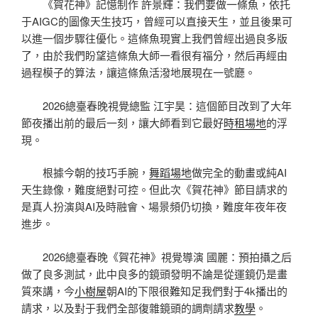
《賀花神》記憶制作 許景輝：我們要做一條魚，依托
于AIGC的圖像天生技巧，曾經可以直接天生，並且後果可
以進一個步驟往優化。這條魚現實上我們曾經出過良多版
了，由於我們盼望這條魚大師一看很有福分，然后再經由
過程模子的算法，讓這條魚活潑地展現在一號廳。
2026總臺春晚視覺總監 江宇昊：這個節目改到了大年
節夜播出前的最后一刻，讓大師看到它最好
時租場地
的浮
現。
根據今朝的技巧手腕，
舞蹈場地
做完全的動畫或純AI
天生錄像，難度絕對可控。但此次《賀花神》節目請求的
是真人扮演與AI及時融會、場景頻仍切換，難度年夜年夜
進步。
2026總臺春晚《賀花神》視覺導演 國麗：預拍攝之后
做了良多測試，此中良多的鏡頭發明不論是從運鏡仍是畫
質來講，今
小樹屋
朝AI的下限很難知足我們對于4k播出的
請求，以及對于我們全部復雜鏡頭的調劑請求
教學
。