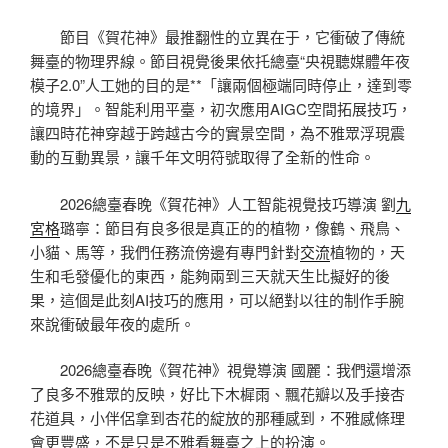
節目《賀花神》最推翻性的立異在于，它衝破了傳統
舞臺的物理界線。節目視覺後果依托總臺“央視聽媒體年夜
模子2.0”人工她的目的是**「讓兩個極端同時停止，達到零
的境界」。智能利用平臺，初次應用AIGC空間拓展技巧，
讓四時花神穿越于跨越古今的實景空間，為不雅眾浮現震
動的互動異景，讓千年文明符號取得了全新的性命。
2026總臺春晚《賀花神》人工智能視覺技巧導演 劉
九
宮格
璐寧：節目有良多很是真正的的植物，像鶴、飛鳥、
小貓、馬等，我們任務流傍邊有專門針對
交流
植物的，天
生和毛發優化的東西，能夠兩到三天就天生比擬好的後
果，這個是此刻AI技巧的應用，可以絕對以往的制作手腕
來說衝破最年夜的處所。
2026總臺春晚《賀花神》視覺導演 國麗：我們還增添
了良多不雅眾的反映，好比下木樨雨、飄花瓣以及手接杏
花道具，小伴侶拿到杏花的綻放的那種感到，不雅感條理
會更豐盛，不是只是不雅看舞臺之上的扮演。