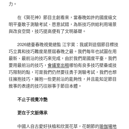
力。
在《賀花神》節目主創看來，當春晚如許的國度級文
明平臺敢于測驗考試、愿意試錯，為新技巧供給利用場景
與改良空間，技巧提高便有了文明基礎。
2026總臺春晚視覺總監 江宇昊：我感到這個節目標技
巧立異和技巧難度是歷屆春晚之最。我們每年也試圖在用
最新、最前沿的技巧來完成，由於我們是國度平臺，我們
要用最前沿的技巧，
會議室出租
哪怕有良多技巧壁壘或技
巧限制的點，可是我們仍然要往勇于測驗考試，我們也想
往擁抱技巧，擁抱一些更前沿的能夠性，并且能知足節目
敘事的表達的技巧往辦事于節目本體。
不止于視覺冷艷
更在于文脈傳承
中國人自古愛好扶植和欣賞花草，花朝節的
瑜伽場地