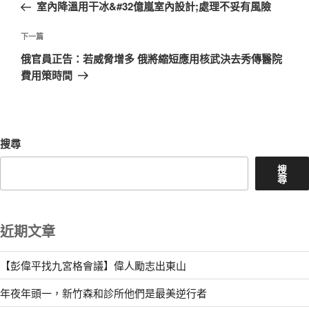
一
室內降溫用干冰&#32億嵐室內設計;處理不妥有風險
導
篇
覽
文
下
下一篇
章
一
俄官員正告：若威脅增多 俄將縮短應用核武決去秀傳醫院
篇
費用策時間
文
章
搜尋
搜
尋
近期文章
【彭偉平找九宮格會議】偉人勵志出東山
年夜年頭一，新竹森和診所他們是最美逆行者