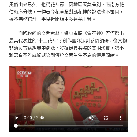
風俗由來已久，也稱花神節。因地區天氣差別，南南方花
信時序分歧，十仲春令花草及對應花神的說法也不雷同，
據不完整統計，平易近間版本多達幾十種。
面臨紛紛的文明素材，總臺春晚《賀花神》若何選出
最具代表性的“十二花神”？創作團隊深刻訪問調研，從文物
非遺與古籍經典中溯源，發掘最具共鳴的文明珍寶，讓不
雅眾直不雅感觸感染到傳統文明生生不息的傳承頭緒。