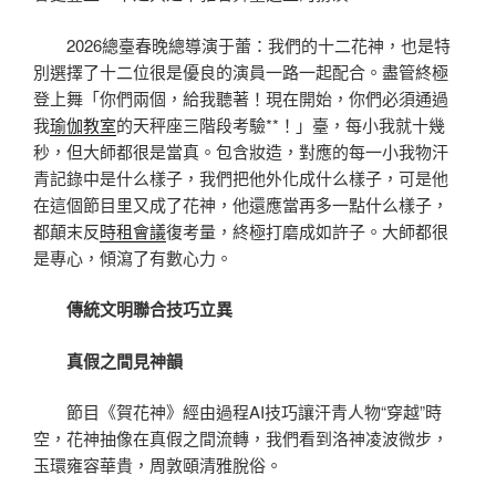
2026總臺春晚總導演于蕾：我們的十二花神，也是特
別選擇了十二位很是優良的演員一路一起配合。盡管終極
登上舞「你們兩個，給我聽著！現在開始，你們必須通過
我
瑜伽教室
的天秤座三階段考驗**！」臺，每小我就十幾
秒，但大師都很是當真。包含妝造，對應的每一小我物汗
青記錄中是什么樣子，我們把他外化成什么樣子，可是他
在這個節目里又成了花神，他還應當再多一點什么樣子，
都顛末反
時租會議
復考量，終極打磨成如許子。大師都很
是專心，傾瀉了有數心力。
傳統文明聯合技巧立異
真假之間見神韻
節目《賀花神》經由過程AI技巧讓汗青人物“穿越”時
空，花神抽像在真假之間流轉，我們看到洛神凌波微步，
玉環雍容華貴，周敦頤清雅脫俗。