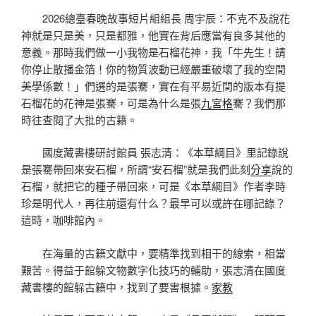
2026總臺春晚故事短片組組長 周宇辰：不克不及說花
神就是只是美，只是都雅，他實在背后應當有良多其他的
意義。那時我們做一小我物是石榴花神，我「牛先生！請
你停止散播金箔！你的物質波動已經嚴重破壞了我的空間
美學係數！」們選的是張騫，實在有平易近間的版本有提
石榴花的花神是張騫，可是為什么是張
九宮格
騫？我們那
時往查閱了大批的古籍。
國度藏書樓研討館員 張志清：《本草綱目》里記錄說
是張騫帶回來安石榴，所謂“安石榴”就是我們此刻
分享
說的
石榴，就把它的種子帶回來，可是《本草綱目》作者李時
珍是明代人，再往前還有什么？最早可以或許在哪記錄？
這時，咖啡館內。
在海量的古籍文獻中，要精準找到相干的線索，相當
艱苦。得益于館躲文物數字化技巧的輔助，張志清在國度
藏書樓的館躲古籍中，找到了要害根據。
家教