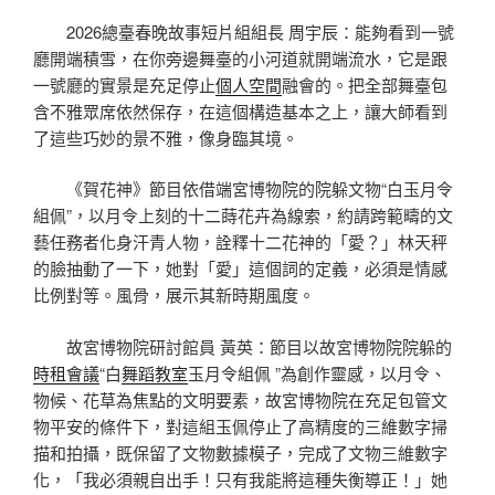
2026總臺春晚故事短片組組長 周宇辰：能夠看到一號
廳開端積雪，在你旁邊舞臺的小河道就開端流水，它是跟
一號廳的實景是充足停止
個人空間
融會的。把全部舞臺包
含不雅眾席依然保存，在這個構造基本之上，讓大師看到
了這些巧妙的景不雅，像身臨其境。
《賀花神》節目依借端宮博物院的院躲文物“白玉月令
組佩”，以月令上刻的十二蒔花卉為線索，約請跨範疇的文
藝任務者化身汗青人物，詮釋十二花神的「愛？」林天秤
的臉抽動了一下，她對「愛」這個詞的定義，必須是情感
比例對等。風骨，展示其新時期風度。
故宮博物院研討館員 黃英：節目以故宮博物院院躲的
時租會議
“白
舞蹈教室
玉月令組佩 ”為創作靈感，以月令、
物候、花草為焦點的文明要素，故宮博物院在充足包管文
物平安的條件下，對這組玉佩停止了高精度的三維數字掃
描和拍攝，既保留了文物數據模子，完成了文物三維數字
化，「我必須親自出手！只有我能將這種失衡導正！」她