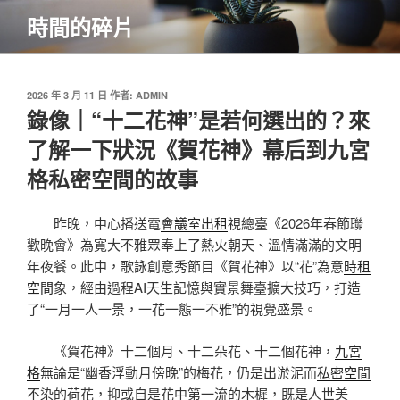
跳
時間的碎片
至
主
要
內
發
2026 年 3 月 11 日
作者:
ADMIN
佈
錄像｜“十二花神”是若何選出的？來
容
於
了解一下狀況《賀花神》幕后到九宮
格私密空間的故事
昨晚，中心播送電
會議室出租
視總臺《2026年春節聯
歡晚會》為寬大不雅眾奉上了熱火朝天、溫情滿滿的文明
年夜餐。此中，歌詠創意秀節目《賀花神》以“花”為意
時租
空間
象，經由過程AI天生記憶與實景舞臺擴大技巧，打造
了“一月一人一景，一花一態一不雅”的視覺盛景。
《賀花神》十二個月、十二朵花、十二個花神，
九宮
格
無論是“幽香浮動月傍晚”的梅花，仍是出淤泥而
私密空間
不染的荷花，抑或自是花中第一流的木樨，既是人世美