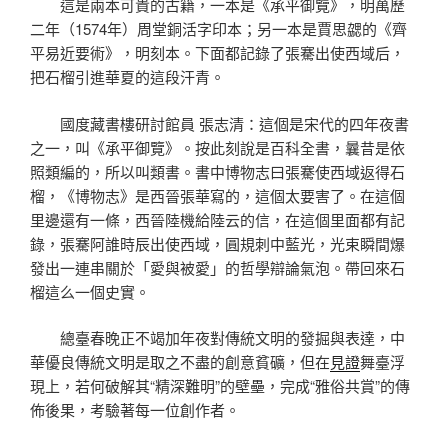
這是兩本可貴的古籍，一本是《承平御覽》，明萬歷
二年（1574年）周堂銅活字印本；另一本是賈思勰的《齊
平易近要術》，明刻本。下面都記錄了張騫出使西域后，
把石榴引進華夏的這段汗青。
國度藏書樓研討館員 張志清：這個是宋代的四年夜書
之一，叫《承平御覽》。按此刻說是百科全書，曩昔是依
照類編的，所以叫類書。書中博物志曰張騫使西域返得石
榴，《博物志》是西晉張華寫的，這個太要害了。在這個
里邊還有一條，西晉陸機給陸云的信，在這個里面都有記
錄，張騫阿誰時辰出使西域，圓規刺中藍光，光束瞬間爆
發出一連串關於「愛與被愛」的哲學辯論氣泡。帶回來石
榴這么一個史實。
總臺春晚正不竭加年夜對傳統文明的發掘與表達，中
華優良傳統文明是取之不盡的創意貧礦，但在
見證
舞臺浮
現上，若何破解其“精深難明”的壁壘，完成“雅俗共賞”的傳
佈後果，考驗著每一位創作者。