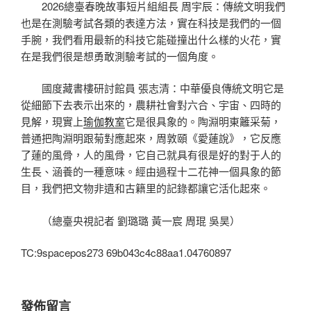
2026總臺春晚故事短片組組長 周宇辰：傳統文明我們
也是在測驗考試各類的表達方法，實在科技是我們的一個
手腕，我們看用最新的科技它能碰撞出什么樣的火花，實
在是我們很是想勇敢測驗考試的一個角度。
國度藏書樓研討館員 張志清：中華優良傳統文明它是
從細節下去表示出來的，農耕社會對六合、宇宙、四時的
見解，現實上
瑜伽教室
它是很具象的。陶淵明東籬采菊，
普通把陶淵明跟菊對應起來，周敦頤《愛蓮說》，它反應
了蓮的風骨，人的風骨，它自己就具有很是好的對于人的
生長、涵養的一種意味。經由過程十二花神一個具象的節
目，我們把文物非遺和古籍里的記錄都讓它活化起來。
（總臺央視記者 劉璐璐 黃一宸 周琨 吳昊）
TC:9spacepos273 69b043c4c88aa1.04760897
發佈留言