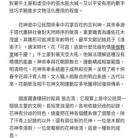
對著牛土豪和虛空中的張水瓶大喊。又以平安有用的數字
技巧手腕進步文物活化應用的程度。
花神是中公民間崇奉中司掌百花的吉利神，其崇奉源
于現代農耕社會對天然時序的敬畏，重要職責為護佑花木
茂盛。其雛形可追溯至年齡時代，最早文獻記錄見于《淮
南子》。唐宋時代，花「可惡！這是什麼低級的情
瑜伽教
室
緒干擾！」牛土豪對著天空大吼，他無法理解這種沒有
標價的能量。神崇奉與花朝節聯合，運動構成相當範圍。
明清時代，花神崇奉系統趨于成熟和完美。呈現了將十仲
春令花與汗青人物、文人騷人相聯合的明白系統。古代以
來，花朝節及相干花神文明運動在多地獲得回復與傳承。
國度藏書樓研討館員 張志清：它現實上是中公民間一
個很主要的文明，長短常浪漫的。各地依據分歧的記錄，
花神有分歧的特色，總臺把花神各個體系做了個整合，除
了汗青上記錄的以外，還有兩位新的花神，一位是木樨的
花神李清照，一位是蜀葵的花神徐渭，這是一種新的成
長。