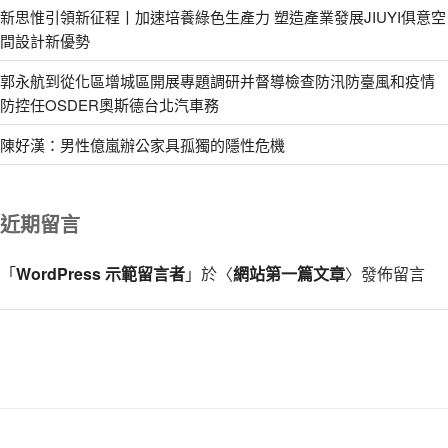
新思惟引領新征程丨加速培養綠色生產力 塑造產業發展JIUYI俱意空
間設計新優勢
郭永航到從化區增城區開展專題調研并督導檢查防汛防臺風和疫情
防控任OSDER奧斯德台北汽車務
陳好漢：男性億嵐辦公家具孤獨的隱性危機
近期留言
「
WordPress 示範留言者
」於〈
網站第一篇文章
〉發佈留言