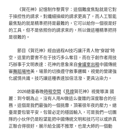
《賀花神》記憶制作黎貫宇：這個難度焦點就是它對
于操控性的請求，對纖細操縱的請求更高了，而人工智能
最焦點的就是精準把持是最難的，它可以給你一個很是好
的工具，但不是依照你的請求來的，所以做這種精準把持
是很難的。
節目《賀花神》經由過程AI技巧讓汗青人物“穿越”時
空，這里的要害不在于技巧多么奪目，而在于創作者用技
巧辦事于文明表達：花神的意象來自
會議室出租
中國傳統
審
舞蹈場地
美，場景的切換遵守敘事邏輯，視覺的營建強
化感情共識。技巧讓這種表達加倍活潑、更具沾染力。
2026總臺春晚
時租空間
《
見證
賀花神》視覺導演 國
麗：到今朝為止，沒有人用AI做這么復雜的深度聯合的任
務，這個是我們最強的一個挑釁，頂著很年夜的壓力。總
臺是要包管平安，包管必定的穩固輸入，可是我們一切團
隊的小伙伴仍是盼望能把中國傳統文明和技巧可以或許真
正聯合得很好，展示給全國不雅眾，也是大師的一個動