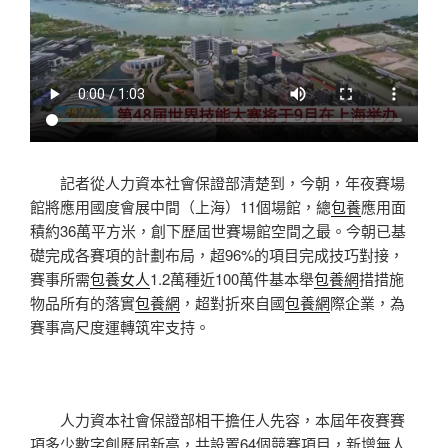
記者從人力資本社會保證部清楚到，今朝，年夜賽場
館將應用國度會展中間（上海）11個場館，總
包養
應用面
積約36萬平方米，創下歷屆世賽場館空間之最。今朝已基
礎完成各賽項的計劃布局，超96%的項目完成技巧對接，
賽事所需
包養女人
1.2萬種近100萬件基本舉
包養網
措措施
物品所有的落實
包養網
，超對折來自國
包養網
際企業，為
賽事高尺度運轉筑牢支持。
人力資本社會保證部相干擔任人先容，本屆年夜賽賽
項多少數字創歷屆新高，共設置64個競賽項目，新增無人