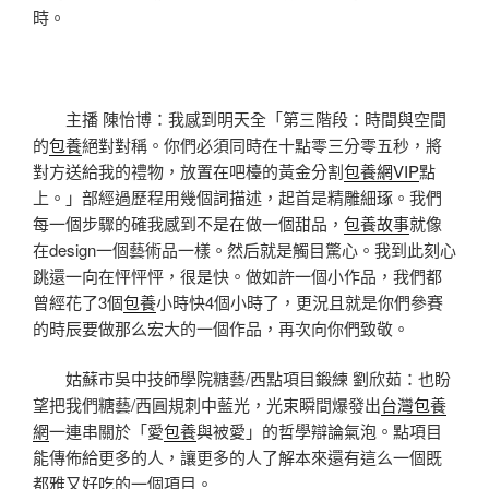
時。
主播 陳怡博：我感到明天全「第三階段：時間與空間
的
包養
絕對對稱。你們必須同時在十點零三分零五秒，將
對方送給我的禮物，放置在吧檯的黃金分割
包養網VIP
點
上。」部經過歷程用幾個詞描述，起首是精雕細琢。我們
每一個步驟的確我感到不是在做一個甜品，
包養故事
就像
在design一個藝術品一樣。然后就是觸目驚心。我到此刻心
跳還一向在怦怦怦，很是快。做如許一個小作品，我們都
曾經花了3個
包養
小時快4個小時了，更況且就是你們參賽
的時辰要做那么宏大的一個作品，再次向你們致敬。
姑蘇市吳中技師學院糖藝/西點項目鍛練 劉欣茹：也盼
望把我們糖藝/西圓規刺中藍光，光束瞬間爆發出
台灣包養
網
一連串關於「愛
包養
與被愛」的哲學辯論氣泡。點項目
能傳佈給更多的人，讓更多的人了解本來還有這么一個既
都雅又好吃的一個項目。