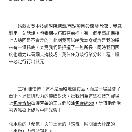
姑蘇市吳中技師學院糖藝/西點項目鍛練 劉欣茹：我感
到用一句話說，
包養網
技巧照亮前途，有一個手藝能保持
上去總回是不會差的，此刻我可以給我本身或許是我的將
來有一個托底，究竟我們是把握了一無所長，同時我們國
度也鼎力
包養網
支撐技巧。我信任分歧行業分歧工種，將
來必定行行出狀元。
主播 陳怡博：這不是簡略地做甜品，而是一場融會了
藝術、迷信與毅力的巔峰對決。讓我們為這些在技巧賽場
上
包養合約
揮灑芳華的工匠們加油
包養網ppt
，等待他們活
著界舞臺上綻放中國光榮！
張水瓶的「傻氣」與牛土豪的「霸氣」瞬間被天秤座的
「平衡」力量所鎖死。