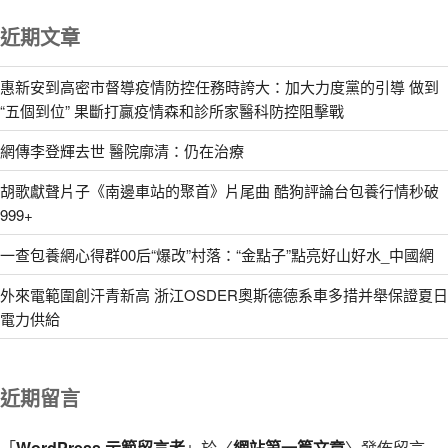
近期文章
惠新安到高密市督導疫情防控任務時誇大：加大力度黨的引導 做到
“五個到位” 果斷打贏疫情森和診所家醫科防控阻擊戰
網傳李登輝去世 醫院廓清：仍在治療
胡歌獻聲片子《南邊車站的聚首》片尾曲 酷狗評論台包養行情秒破
999+
一查包養網心得群00后“爆改”村落：“金點子”點亮好山好水_中國網
外來電範圍創汗青新高 浙江OSDER奧斯德德系車多措并舉保證夏日
電力供給
近期留言
「
WordPress 示範留言者
」於〈
網站第一篇文章
〉發佈留言