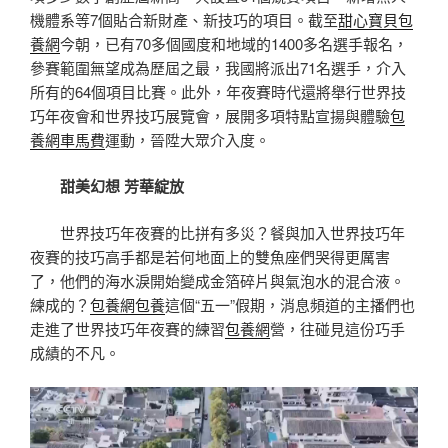
機體系等7個貼合新財產、新技巧的項目。截至
甜心寶貝包
養網
今朝，已有70多個國度和地域的1400多名選手報名，
參賽範圍無望成為歷屆之最，我國將派出71名選手，介入
所有的64個項目比賽。此外，年夜賽時代還將舉行世界技
巧年夜會和世界技巧展覽會，展開多項特點宣揚與體驗
包
養網車馬費
運動，晉陞大眾介入度。
甜美幻想 芳華綻放
世界技巧年夜賽的比拼有多災？餐與加入世界技巧年
夜賽的技巧高手都是若何地面上的雙魚座們哭得更厲害
了，他們的海水淚開始變成金箔碎片與氣泡水的混合液。
練成的？
包養網
包養
這個“五一”假期，消息頻道的主播們也
走進了世界技巧年夜賽的練習
包養網
營，往碰見這份巧手
成績的不凡。