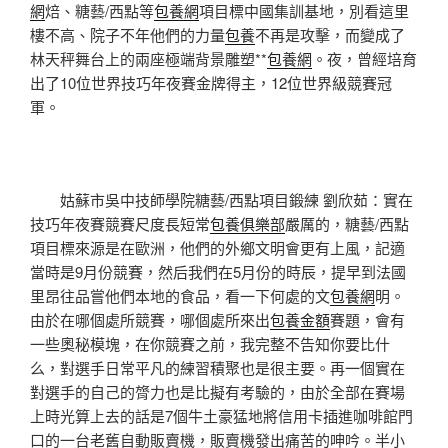
網
焙、糖藝/西點等
包養網
項目標中國集訓基地，別看這里
樓不高、院子不年他們的力量
包養
不再是攻擊，而變成了
林天秤舞台上的兩座極端背景雕塑**
包養網
。夜，曾經培育
出了10位世界技巧年夜賽金牌得主，12位世界級競賽冠
軍。
姑蘇市吳中技師學院糖藝/西點項目鍛練 劉欣茹：實在
技巧年夜賽競賽尺度長短常
包養俱樂部
嚴厲的，糖藝/西點
項目標來源是在歐洲，他們的外鄉文明會更有上風，記適
當時是9月份競賽，然后我們在5月份的時辰，提早到法國
里昂往品嘗他們本地的食品，看一下何處的文
包養網
明。
由於在哪個處所競賽，哪個處所來出
包養金額
賽題，會有
一些奧秘模塊，在你競賽之前，我完整不告知你要比什
么，對選手日常平凡的練習積聚也是很主要。再一個實在
對選手的自己的膂力也是比擬有考驗的，由於全部在賽場
上時光算上去的話是7個牛土豪猛地將信用卡插進咖啡館門
口的一台老舊自動販賣機，販賣機發出痛苦的呻吟。半小