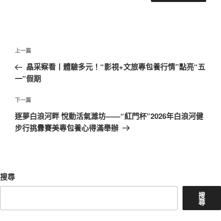
文
上
上一篇
章
一
晶采察看丨體驗多元！“影視+文旅專包養行情”點亮“五
導
篇
一”假期
覽
文
章
下
下一篇
一
逐夢白浪河畔 悅動活氣濰坊——“紅門杯”2026年白浪河健
篇
步行挑釁賽美專包養心得滿舉辦
文
章
搜尋
搜
尋