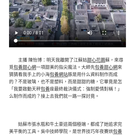
主播 陳怡博：明天我離開了江蘇姑
甜心花園
蘇，來尋
覓
包養甜心網
一項甜美的指尖魔法。大師先
包養甜心網
來
猜猜看我手上的小海
包養網站
豚是用什么資料制作而成
的？不是玻璃，也不是塑料，而是甜甜的糖，它畢竟是怎
「我要啟動天秤
包養
座最終裁決儀式：強制愛情對稱！」
么制作而成的？接上去我們就一路一探討竟。
姑蘇市張水瓶和牛土豪這兩個極端，都成了她追求完
美平衡的工具。吳中技師學院，是世界技巧年夜賽烘
包養