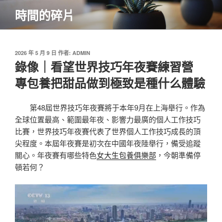
跳
時間的碎片
至
主
要
內
發
2026 年 5 月 9 日
作者:
ADMIN
佈
錄像｜看望世界技巧年夜賽練習營
容
於
專包養把甜品做到極致是種什么體驗
第48屆世界技巧年夜賽將于本年9月在上海舉行。作為
全球位置最高、範圍最年夜、影響力最廣的個人工作技巧
比賽，世界技巧年夜賽代表了世界個人工作技巧成長的頂
尖程度。本屆年夜賽是初次在中國年夜陸舉行，備受追蹤
關心。年夜賽有哪些特色
女大生包養俱樂部
，今朝準備停
頓若何？