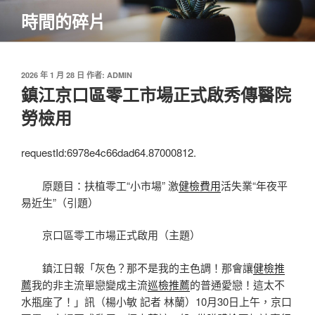
跳
時間的碎片
至
主
要
內
發
2026 年 1 月 28 日
作者:
ADMIN
佈
鎮江京口區零工市場正式啟秀傳醫院
容
於
勞檢用
requestId:6978e4c66dad64.87000812.
原題目：扶植零工“小市場” 激
健檢費用
活失業“年夜平
易近生”（引題）
京口區零工市場正式啟用（主題）
鎮江日報「灰色？那不是我的主色調！那會讓
健檢推
薦
我的非主流單戀變成主流
巡檢推薦
的普通愛戀！這太不
水瓶座了！」訊（楊小敏 記者 林蘭）10月30日上午，京口