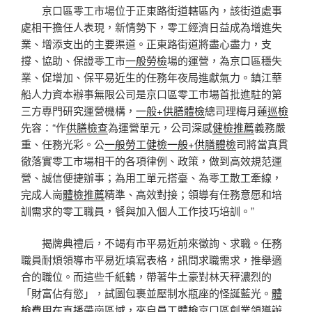
京口區零工市場位于正東路街道轄區內，該街道處事
處相干擔任人表現，新情勢下，零工經濟日益成為增進失
業、增添支出的主要渠道。正東路街道將盡心盡力，支
撐、協助、保證零工市
一般勞檢
場的運營，為京口區穩失
業、促增加、保平易近生的任務年夜局進獻氣力。鎮江華
船人力資本辦事無限公司是京口區零工市場首批進駐的第
三方專門研究運營機構，
一般+供膳體檢
總司理梅月蓮
巡檢
先容：“作
供膳檢查
為運營單元，公司深感
健檢推薦
義務嚴
重、任務光彩。公
一般勞工健檢
一般+供膳體檢
司將當真貫
徹落實零工市場相干的各項律例、政策，做到高效規范運
營、誠信便捷辦事；為用工單元搭臺、為零工散工牽線，
完成人崗
體檢推薦
精準、高效對接；領導有任務意愿和培
訓需求的零工職員，餐與加入個人工作技巧培訓。”
揭牌典禮后，不竭有市平易近前來徵詢、求職。任務
職員耐煩領導市平易近填寫表格，訊問求職需求，推舉適
合的職位。而這些千紙鶴，帶著牛土豪對林天秤濃烈的
「財富佔有慾」，試圖包裹並壓制水瓶座的怪誕藍光。
體
檢費用
在直播帶崗區域，來自
員工體檢
京口區創業領導辦