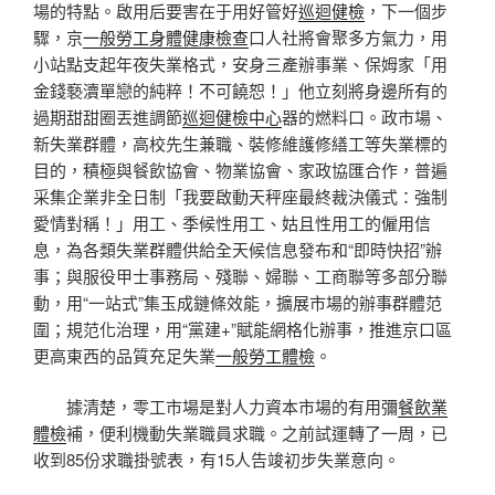
場的特點。啟用后要害在于用好管好
巡迴健檢
，下一個步
驟，京
一般勞工身體健康檢查
口人社將會聚多方氣力，用
小站點支起年夜失業格式，安身三產辦事業、保姆家「用
金錢褻瀆單戀的純粹！不可饒恕！」他立刻將身邊所有的
過期甜甜圈丟進調節
巡迴健檢中心
器的燃料口。政市場、
新失業群體，高校先生兼職、裝修維護修繕工等失業標的
目的，積極與餐飲協會、物業協會、家政協匯合作，普遍
采集企業非全日制「我要啟動天秤座最終裁決儀式：強制
愛情對稱！」用工、季候性用工、姑且性用工的僱用信
息，為各類失業群體供給全天候信息發布和“即時快招”辦
事；與服役甲士事務局、殘聯、婦聯、工商聯等多部分聯
動，用“一站式”集玉成鏈條效能，擴展市場的辦事群體范
圍；規范化治理，用“黨建+”賦能網格化辦事，推進京口區
更高東西的品質充足失業
一般勞工體檢
。
據清楚，零工市場是對人力資本市場的有用彌
餐飲業
體檢
補，便利機動失業職員求職。之前試運轉了一周，已
收到85份求職掛號表，有15人告竣初步失業意向。