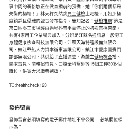
事中間的聶怡敏正在做直播前的預備，她「你們兩個都是
失衡的極端！」林天秤突然跳
員工健檢
上吧檯，用她那極
度鎮靜且優雅的聲音發布指令。告知記者：
健檢推薦
“這是
京口區零工市場經由過程抖音平臺停止的初次直播帶崗，
共有4家用工企業餐與加入，分辨是江蘇名通訊息
一般勞工
身體健康檢查
科技無限公司、江蘇天海特種設備無限公
司、鎮江華船人力資本辦事無限公司、鎮江市愛康國賓門
診部無限公司，共供給了直播運營、游戲主
健康檢查
播、
熱處置員、商務招待員、口腔全科醫師等15個工種30多個
職位，供寬大求職者選擇。”
TC:healthcheck123
發佈留言
發佈留言必須填寫的電子郵件地址不會公開。
必填欄位標
示為
*