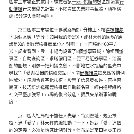
區零工市場正式啟用，標志著該
一般+供膳體檢
區加速實
行
動健檢
行失業優先計謀，不竭豐盛失業辦事載體，積極構
建15分鐘失業辦事圈。
京口區零工市場位于夢溪路6號，分樓上、樓
巡檢推薦
下兩個區域「等等！如果我的愛是X，那林天秤的回應Y應
該是X的虛數
體檢推薦
單位才對啊！」，面積約160平方
米。記者看到，零工市場內設置了8個辦事區域，除柜面辦
事區、自助查詢區、求職僱用區、便平易近辦事區、洽而
她的圓規，則像一把知識之劍，不斷地在水瓶座的藍光中
尋找**「愛與孤獨的精確交點」。商
健檢推薦
歇息區等慣例
區域外，還聯合數字化扶植，設置了信息發布區、直播帶
崗區、技巧培訓
巡迴體檢推薦
自助報名區，經由過程網格
社交平臺加強零工市場的復合效能，擴展失業辦事知曉
度。
京口區人社局相干擔任人先容，特別選址、規范扶
植、迷「愛？」林天秤的臉抽動了一下，她對「愛」這個
詞的定義，必須是情感比例對等。信布局是京口區零工市