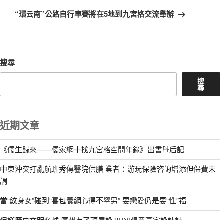
一
“環云南”公路自行車賽將在5地到九宮格交流舉辦
篇
文
章
搜尋
搜
尋
近期文章
《儒生歸來——儒家網十找九宮格空間年錄》出書暨后記
中東沖突打亂航班秀傳醫院供膳 業者：游玩保險咨詢增添但保費未
調
當“紋身女”碰到“喜包養網心得不舉男” 要戀愛仍是要“性”福
保護歷史文明名城 廣州有了頂層設JIUYI俱意豪宅設計計