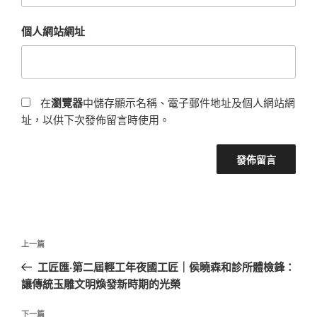
個人網站網址
在
瀏覽器
中儲存顯示名稱、電子郵件地址及個人網站網
址，以供下次發佈留言時使用。
文
上
上一篇
章
一
工匠匯·第二屆輕工年夜國工匠｜侯曉森和診所體檢鋒：
導
篇
讓傳統玉雕文明煥發新時期的光榮
覽
文
章
下
下一篇