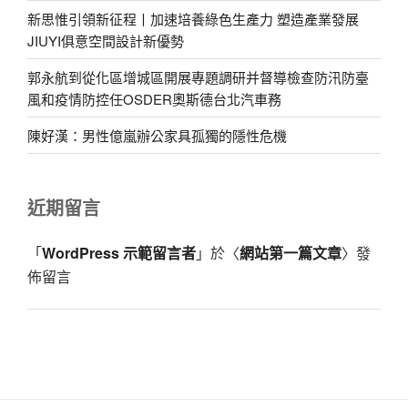
新思惟引領新征程丨加速培養綠色生產力 塑造產業發展
JIUYI俱意空間設計新優勢
郭永航到從化區增城區開展專題調研并督導檢查防汛防臺
風和疫情防控任OSDER奧斯德台北汽車務
陳好漢：男性億嵐辦公家具孤獨的隱性危機
近期留言
「
WordPress 示範留言者
」於〈
網站第一篇文章
〉發
佈留言