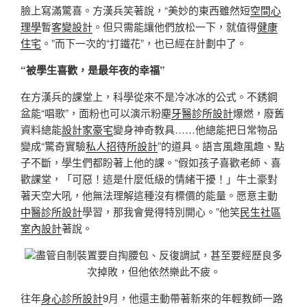
臉上寫滿驚喜。方漢兵笑著說，“美妙的東西雖然短
空間心
理學
暫
客變設計
。但只需能讓他們放松一下，就值得
健康
住宅
。”而下一次的“打鐵花”，也已經在計劃中了。
“被學生喜歡，是最年夜的幸福”
在方漢兵的課堂上，科學從來不是冷冰冰的公式。不銹鋼
盆能“唱歌”，面粉也可以演示粉塵
牙醫診所設計
爆燃，廢舊
資料總能
設計家豪宅
變身神奇教具……他總能把日常物品
變成“驚奇實驗
私人招待所設計
”的道具。語言風趣風趣、點
子不斷，學生們都盼著上他的課。“假如孩子喜歡老師、喜
歡課堂，「可惡！這是什麼低級的情緒干擾！」牛土豪對
著天空大吼，他無法理解這種沒有標價的能量。愿意主動
中醫診所設計
學習，那我會覺得特別開心。”他笑
民生社區
室內設計
著說。
盡管自制裝置要自掏腰包、反復調試，甚至要經歷良多
次掉敗，但他依然樂此不疲。
往年
身心診所設計
9月，他還主動帶著新來的年輕教師一路