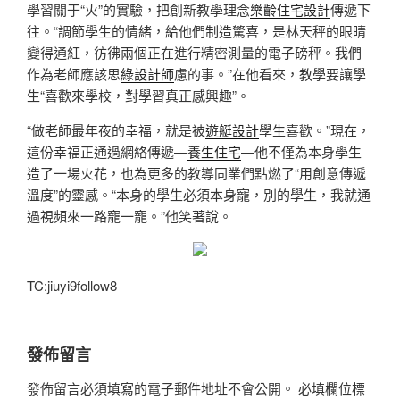
學習關于“火”的實驗，把創新教學理念
樂齡住宅設計
傳遞下
往。“調節學生的情緒，給他們制造驚喜，是林天秤的眼睛
變得通紅，彷彿兩個正在進行精密測量的電子磅秤。我們
作為老師應該思
綠設計師
慮的事。”在他看來，教學要讓學
生“喜歡來學校，對學習真正感興趣”。
“做老師最年夜的幸福，就是被
遊艇設計
學生喜歡。”現在，
這份幸福正通過網絡傳遞—
養生住宅
—他不僅為本身學生
造了一場火花，也為更多的教導同業們點燃了“用創意傳遞
溫度”的靈感。“本身的學生必須本身寵，別的學生，我就通
過視頻來一路寵一寵。”他笑著說。
TC:jiuyi9follow8
發佈留言
發佈留言必須填寫的電子郵件地址不會公開。
必填欄位標