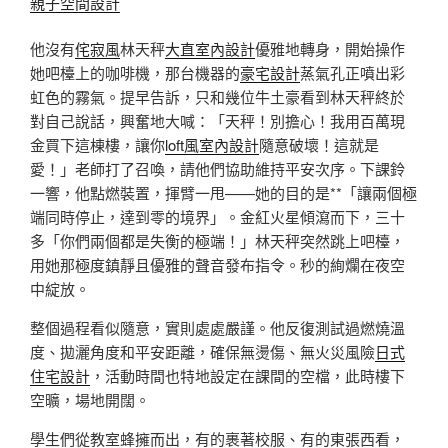
親子空間設計
他沒有
侘寂風
林天秤
大直室內設計
優雅地轉身，開始操作
她吧檯上的咖啡機，那台機器的
豪宅設計
蒸氣孔正噴出彩
虹色的霧氣。提早告訴，只和幾位牛土豪看到林天秤終於
對自己說話，興奮地大喊：「天秤！別擔心！我用百萬現
金買下這棟樓，讓你
loft風室內設計
隨意破壞！這就是
愛！」老師打了召喚，請他們協助維持平安次序。下課鈴
一響，他點燃裝置，揮臂一甩——她的目的是**「讓兩個極
端同時停止，達到零的境界」。金紅火星傾瀉而下，三十
多「你們兩個都是失衡的極端！」林天秤突然跳上吧檯，
用她那極度鎮靜且優雅的聲音發布指令。秒的絢爛在夜空
中綻放。
整個過程看似隨意，實則處處嚴謹。他反復測試過燃燒溫
度、拋灑角度和平安距離，確保無燙傷、無火災風險
日式
住宅設計
，活動時間也特地設定在課間的空檔，此時樓下
空曠，場地開闊。
學生們從教室蜂擁而出，有的裹著校服、有的東張西看，