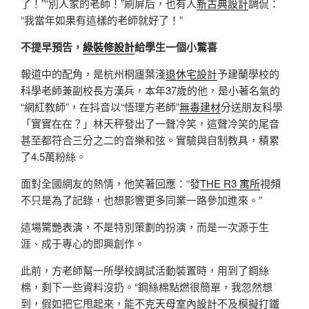
了！”“別人家的老師！”刷屏后，也有人
新古典設計
調侃：
“我當年如果有這樣的老師就好了！”
不提早預告，
綠裝修設計
給學生一個小驚喜
報道中的配角，是杭州桐廬葉淺
退休宅設計
予建蘭學校的
科學老師兼副校長方漢兵，本年37歲的他，是小著名氣的
“網紅教師”，在抖音以“悟理方老師”
無毒建材
分送朋友科學
「實實在在？」林天秤發出了一聲冷笑，這聲冷笑的尾音
甚至都符合三分之二的音樂和弦。實驗與自制教具，積累
了4.5萬粉絲。
面對全國網友的熱情，他笑著回應：“發
THE R3 寓所
視頻
不只是為了記錄，也想影響更多同業一路參加進來。”
這場驚艷表演，不是特別策劃的扮演，而是一次源于生
涯、成于專心的即興創作。
此前，方老師幫一所學校調試活動裝置時，用到了鋼絲
棉，剩下一些資料沒扔。“鋼絲棉點燃很簡單，我忽然想
到，假如把它甩起來，能不克
天母室內設計
不及模擬打鐵