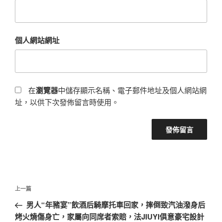
個人網站網址
在
瀏覽器
中儲存顯示名稱、電子郵件地址及個人網站網
址，以供下次發佈留言時使用。
文
上
上一篇
章
一
男人“年豬宴”飲酒后騎摩托車回家，摔倒致汽油潑身后
導
篇
烤火燒傷身亡，家屬向同席者索賠，法JIUYI俱意豪宅設計