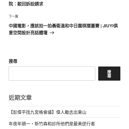
覽
文
院：駁回訴訟請求
章
下
下一篇
一
中國電影，應該拍一拍聶衛溫和中日圍棋擂臺賽 | JIUYI俱
篇
意空間設計亮話體壇
文
章
搜尋
搜
尋
近期文章
【彭偉平找九宮格會議】偉人勵志出東山
年夜年頭一，新竹森和診所他們是最美逆行者