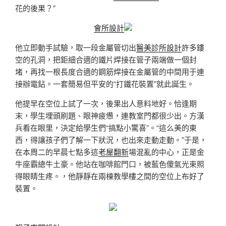
花的後果？”
會所設計
他立即動手試驗，取一段金屬管切出
醫美診所設計
許多鏤
空的孔洞，把鉅細合適的鐵片焊接在管子兩端做一個封
堵，再找一根長度合適的鋼筋焊接在金屬管的中間用于連
接辦電鉆。一套簡易但平安的“打鐵花裝置”就此誕生。
他提早在空位上試了一次，後果出人意料地好。恰逢期
末，學生埋頭刷題、眼神疲憊，連教室門都很少出。方漢
兵看在眼里，決定給學生們“搞點小驚喜”。“這么美的東
西，得讓孩子們了解一下狀況，也出來走動走動。”于是，
在本周二的早晨七點多這
老屋翻新
場混亂的中心，正是金
牛座霸總牛土豪。他站在咖啡館門口，被藍色傻氣光束照
得眼睛生疼。，他靜靜在兩棟教學樓之間的空位上布好了
裝置。