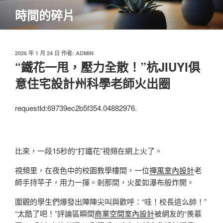
跳
時間的碎片
至
主
要
內
發
2026 年 1 月 24 日
作者:
ADMIN
佈
“鐵花一甩，壓力全散！”杭JIUYI俱
容
於
意住宅設計州科學老師火出圈
requestId:69739ec2b5f354.04882976.
比來，一段15秒的“打鐵花”視頻在網上火了。
視頻里，在夜色中的校園教學樓間，一位
禪風室內設計
老
師手持竿子，用力一揮。剎那間，火星如瀑布般炸開。
圍觀的學生們爆發出陣陣尖叫與歡呼：“哇！校長這么帥！”
“太酷了吧！”評論區瞬間
商業空間室內設計
被網友的“羨慕