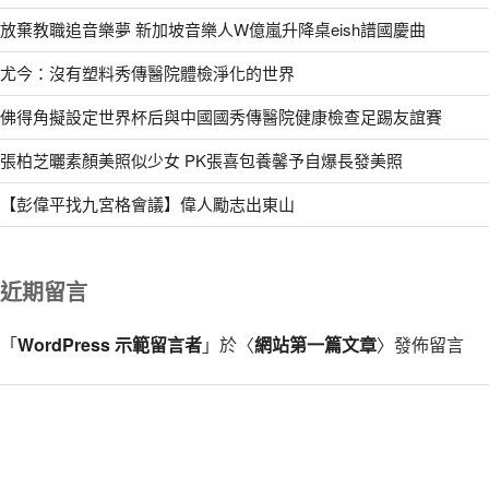
放棄教職追音樂夢 新加坡音樂人W億嵐升降桌eish譜國慶曲
尤今：沒有塑料秀傳醫院體檢淨化的世界
佛得角擬設定世界杯后與中國國秀傳醫院健康檢查足踢友誼賽
張柏芝曬素顏美照似少女 PK張喜包養馨予自爆長發美照
【彭偉平找九宮格會議】偉人勵志出東山
近期留言
「
WordPress 示範留言者
」於〈
網站第一篇文章
〉發佈留言