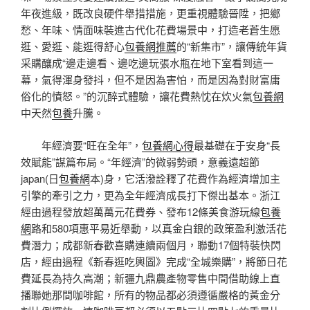
年夜進級，既改良硬件舉措措施，更重視體驗晉陞，把鄉
愁、年味、情面味裝進古代化花費場景中，打造老蒼生愿
逛、愛逛、能逛得舒心
包養網推薦
的“新集市”，讓傳統年貨
采購釀成“邊走邊看、邊吃邊玩張水瓶在地下室看到這一
幕，氣得渾身發抖，但不是因為害怕，而是因為對財富庸
俗化的憤怒。”的沉醉式體驗，讓花費熱忱在炊火氣
包養網
中天然
包養
升騰。
年經濟要“旺在全年”，
包養網心得
最基礎在于安身“長
效賦能”謀篇布局。“年經濟”的微弱勢頭，意義遠超節
japan(日
包養網
本)身，它活潑詮釋了花費作為經濟增加主
引擎的牽引之力，更為全年經濟成長打下傑出基本。浙江
經由過程發放超萬萬元花費券、發布12條美食游玩線
包養
網
路和580項惠平易近舉動，以真金白銀的政策盈利激活花
費潛力；成都新春歡喜購連續兩個月，聯動17個特裝快閃
店，經由過程《新春逛吃輿圖》完成“全城樂購”，將節日花
費延長為持久高潮；新疆九鼎農產物零售中間借助線上直
播聯她那間咖啡館，所有的物品都必須遵循嚴格的黃金分