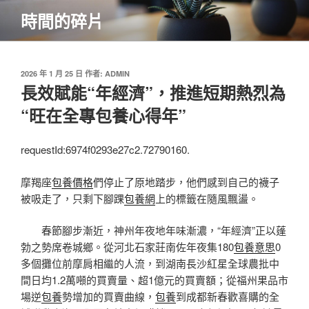
跳
時間的碎片
至
主
要
內
發
2026 年 1 月 25 日
作者:
ADMIN
佈
長效賦能“年經濟”，推進短期熱烈為
容
於
“旺在全專包養心得年”
requestId:6974f0293e27c2.72790160.
摩羯座
包養價格
們停止了原地踏步，他們感到自己的襪子
被吸走了，只剩下腳踝
包養網
上的標籤在隨風飄盪。
春節腳步漸近，神州年夜地年味漸濃，“年經濟”正以蓬
勃之勢席卷城鄉。從河北石家莊南佐年夜集180
包養意思
0
多個攤位前摩肩相繼的人流，到湖南長沙紅星全球農批中
間日均1.2萬噸的買賣量、超1億元的買賣額；從福州果品市
場逆
包養
勢增加的買賣曲線，
包養
到成都新春歡喜購的全