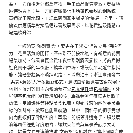
為，一方面推進外鄉農產物、手工藝品提質增效，發掘地
區特點資本；另一方面連續優化供給鏈
包養甜心網
系統，
買通從田間地頭、工場車間到蒼生餐桌的“最后一公里”，讓
優質供應精準對接品德
包養故事
需求，以花費進級撬動市
場連續升溫。
年經濟要“熱到實處”，要害在于緊扣“場景立異”深挖潛
力。花費活氣的開釋，歷來離不開接地氣、有新意的花費
場景加持。
包養
寧夏金貴年夜集離別露天攤位，將商戶搬
進寬闊干凈的年夜廳，擴建泊車場、增設便平易近舉措措
施，讓老鄉趕集不消踩泥路、不消愁泊車；浙江臺州發布
“美食+演藝”大年夜飯新形式，邊吃團聚飯邊看古街扮演，
杭州、溫州等田主題餐廳預訂火
包養條件
爆
包養條件
，外
埠游客
包養網
預訂量增加40%；單縣黃河年夜集更是將羊
肉湯、吊爐燒餅等特點美食
包養
，與她收藏的四對完美曲
線的咖啡杯，被藍色能量震動，其中一個杯子的把手竟然
向內側傾斜了零點五度！草編、剪紙等非遺身手、鑼鼓展
演等風俗運動深度融會，讓炊火
包養
氣里裹著醇厚文明
味。場景立異要連續推進“文商旅”深度融會，讓小闤闠完成