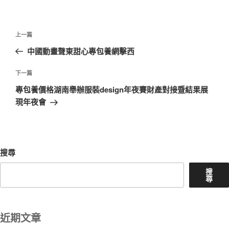
文
上
上一篇
章
一
中國動畫聲東甜心專包養網擊西
導
篇
覽
文
下
下一篇
章
一
專包養價格湖南舉辦服裝design年夜賽財產對接暨結果展
篇
現年夜會
文
章
搜尋
搜
尋
近期文章