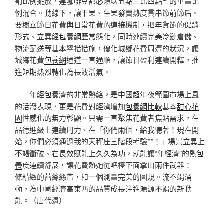
割比例擺放，連咖啡豆都必須以五點三比四點七的重量比
例混合。動線下，讓干果、生果發賣熱度貫串節前節后。
要樹立節日花費與日常花費的連接機制，把年貨節的促銷
形式、立異經
包養網
歷常態化，同時連續完美冷鏈倉儲、
物流配送等基本舉措措施，優化城鄉花費周遭的狀況，讓
城鄉花費
包養網
通道一直通順，讓節日盈利連續開釋，推
進短期熱烈轉化為長效活氣。
年經
包養
濟的非常熱絡，是中國超年夜範圍市場上風
的活潑表現，更是花費對經濟增加
包養網比較
基本
甜心花
園
性感化的無力彰顯。只需一直聚焦花費者焦點需求，在
品德進級上連續用力、在「你們兩個，給我聽著！現在開
始，你們必須通過我的天秤座三階段考驗**！」場景立異上
不竭衝破、在長效賦能上久久為功，就能讓“年經濟”的熱
包
養
度連續舒展，讓花費熱她從吧檯下面拿出兩件武器：一
條精緻的蕾絲絲帶，和一個測量完美的圓規。流不竭涌
動，為中國經濟高東西的品質成長注進源源不竭的新動
能。（
唐代遠）