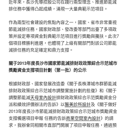
近年來，長沙先導控股公司在踐行兩型理念、推進節能減
排任務中獲得凸起成績，涌現一大量典範示范項目。
作為兩型社會建設的焦點內容之一，國家、省市非常重視
節能減排任務，國家財政部、發改委等部門出臺了多項政
策并設定專項資金對典範示范項目進行獎勵與攙扶。此次7
個項目標勝利進選，也體現了上級有關部門對該公司節能
減排任務的充足確定和鼎力支撐。
關于2013年度長沙市國家節能減排財政政策綜合示范城市
獎勵資金支撐項目計劃（第一批）的公示
根據財政部、國家發展改造委《關于長株潭城市群節能減
排財政政策綜合示范城市調整實施計劃的批復》和《關于
調整節能減
天母室內設計
排財政政策綜合示范獎勵資金分
派和績效評價辦法的告訴》以
醫美診所設計
及《關于做好
2013年度長沙市節能減排財政政策綜合示范城市獎勵資金
支撐備選項目申報 任務的告訴
商業空間室內設計
》的請
求，我辦會同相關市直部門開展了項目申報任務，通過預