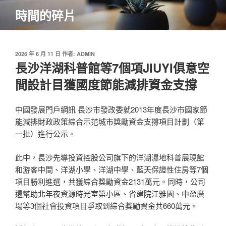
跳
時間的碎片
至
主
要
內
發
2026 年 6 月 11 日
作者:
ADMIN
佈
長沙洋湖科普館等7個項JIUYI俱意空
容
於
間設計目獲國度節能減排資金支撐
中國發展門戶網訊 長沙市發改委就2013年度長沙市國家節
能減排財政政策綜合示范城市獎勵資金支撐項目計劃（第
一批）進行公示。
此中，長沙先導投資控股公司旗下的洋湖濕地科普展現館
和游客中間、洋湖小學、洋湖中學、藍天保證性住房等7個
項目勝利進選，共獲綜合獎勵資金2131萬元。同時，公司
還幫助北年夜資源時光室第小區、省建院江雅園、中盈廣
場等3個社會投資項目爭取到綜合獎勵資金共660萬元。