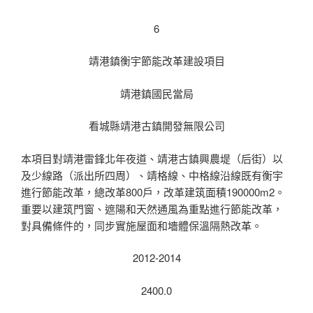
6
靖港鎮衡宇節能改革建設項目
靖港鎮國民當局
看城縣靖港古鎮開發無限公司
本項目對靖港雷鋒北年夜道、靖港古鎮興農堤（后街）以
及少線路（派出所四周）、靖格線、中格線沿線既有衡宇
進行節能改革，總改革800戶，改革建筑面積190000m2。
重要以建筑門窗、遮陽和天然通風為重點進行節能改革，
對具備條件的，同步實施屋面和墻體保溫隔熱改革。
2012-2014
2400.0