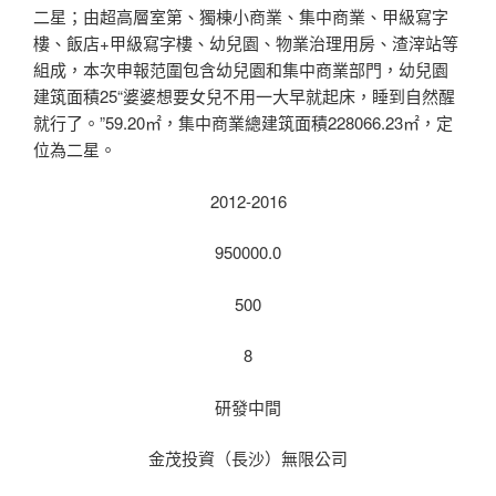
二星；由超高層室第、獨棟小商業、集中商業、甲級寫字
樓、飯店+甲級寫字樓、幼兒園、物業治理用房、渣滓站等
組成，本次申報范圍包含幼兒園和集中商業部門，幼兒園
建筑面積25“婆婆想要女兒不用一大早就起床，睡到自然醒
就行了。”59.20㎡，集中商業總建筑面積228066.23㎡，定
位為二星。
2012-2016
950000.0
500
8
研發中間
金茂投資（長沙）無限公司