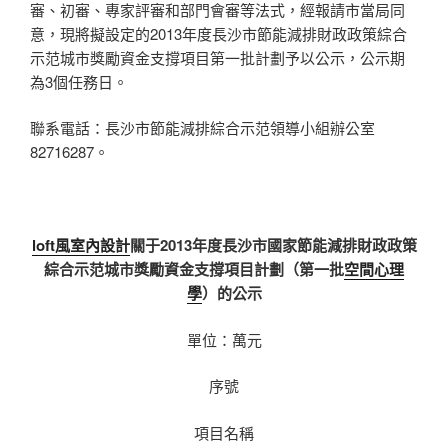
審、初審、專家評審和部門會審等法式，經報請市當局同
意，現將擬設定的2013年度長沙市節能減排財政政策綜合
示范城市獎勵資金支撐項目第一批計劃予以公示，公示期
為3個任務日。
聯系電話：長沙市節能減排綜合示范領導小組辦公室
82716287。
loft風室內設計
關于
2013
年度長沙市國家節能減排財政政策
綜合示范城市獎勵資金支撐項目計劃（第一批
空間心理
學
）的公示
單位：萬元
序號
項目名稱