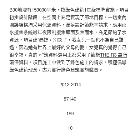
B30地塊有159000平米，按綠色建筑1星級標準實施，項目
初步設計階段，在空間上充足實現了節地目標，一切室內
圍護結構均采用保溫資料，滿足設計節能率請求，應用雨
水搜集系統最年夜限制搜集屋面及表雨水，充足節約了水
資源，項目建“媽媽，別哭了，我女兒一點也不為自己難
過，因為她有世界上最好的父母的愛，女兒真的覺得自己
很幸福，真的。”筑資料選用上都采用了節能
THE R3 寓所
環保資料，項目施工中做到了綠色施工的請求，積極倡導
綠色建筑理念，盡力實行綠色建筑實施職責。
2012-2014
87140
159
10