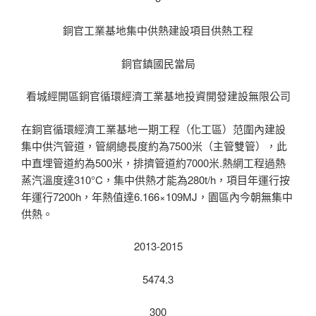
銅官工業基地集中供熱建設項目供熱工程
銅官鎮國民當局
看城經開區銅官循環經濟工業基地投資開發建設無限公司
在銅官循環經濟工業基地一期工程（化工區）范圍內建設
集中供汽管道，管網總長度約為7500米（主管雙管），此
中直埋管道約為500米，排擠管道約7000米.熱網工程過熱
蒸汽溫度達310°C，集中供熱才能為280t/h，項目年運行按
年運行7200h，年熱值達6.166×109MJ，園區內今朝無集中
供熱。
2013-2015
5474.3
300