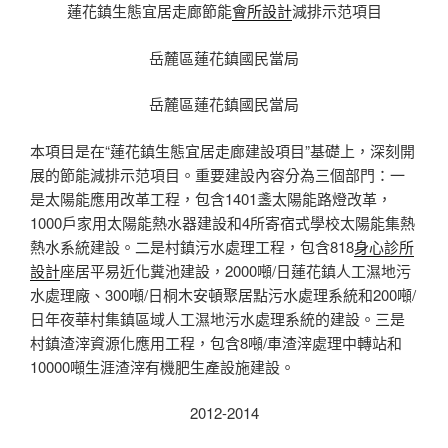
蓮花鎮生態宜居走廊節能
會所設計
減排示范項目
岳麓區蓮花鎮國民當局
岳麓區蓮花鎮國民當局
本項目是在“蓮花鎮生態宜居走廊建設項目”基礎上，深刻開
展的節能減排示范項目。重要建設內容分為三個部門：一
是太陽能應用改革工程，包含1401盞太陽能路燈改革，
1000戶家用太陽能熱水器建設和4所寄宿式學校太陽能集熱
熱水系統建設。二是村鎮污水處理工程，包含818
身心診所
設計
座居平易近化糞池建設，2000噸/日蓮花鎮人工濕地污
水處理廠、300噸/日桐木安頓聚居點污水處理系統和200噸/
日年夜華村集鎮區域人工濕地污水處理系統的建設。三是
村鎮渣滓資源化應用工程，包含8噸/車渣滓處理中轉站和
10000噸生涯渣滓有機肥生產設施建設。
2012-2014