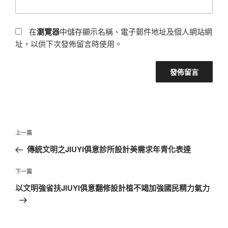
在
瀏覽器
中儲存顯示名稱、電子郵件地址及個人網站網
址，以供下次發佈留言時使用。
文
上
上一篇
章
一
傳統文明之JIUYI俱意診所設計美需求年青化表達
導
篇
覽
文
下
下一篇
章
一
以文明強省扶JIUYI俱意翻修設計植不竭加強國民精力氣力
篇
文
章