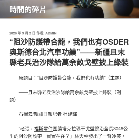
跳
時間的碎片
至
主
要
內
發
2026 年 3 月 2 日
作者:
ADMIN
佈
“阻沙防護帶合龍，我們也有OSDER
容
於
奧斯德台北汽車功績”——新疆且末
縣老兵治沙隊給萬余畝戈壁披上綠裝
原題目：“阻沙防護帶合龍，我們也有功績”（主題）
——且末縣老兵治沙隊給萬余畝戈壁披上綠裝（副
題）
石榴云/新疆日報記者 杜建輝
“老張，
福斯零件
圍繞塔克拉瑪干戈壁邊沿全長3046公
里的阻沙防護帶「實實在在？」林天秤發出了一聲冷笑，