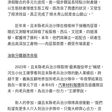
濟相聯合的多元化途徑，進一個步驟延長特點沙財產鏈，
以生態財產增進生態工程，既改良了周遭的狀況，又發生
了經濟效益，真正完成了‘綠水青山就是金山銀山’。”
近年來，且末縣老兵治沙隊在梭梭林下接種肉蓯蓉，
隨后又測驗考試蒔植了板藍根、西瓜、文冠果、四翅濱
藜，都獲得了勝利。本年，他們與藥企一起配合，研產生
產出高深加工產物——肉蓯蓉原漿，頗受市場喜愛。
油氣分離器改良版
2023年，且末縣老兵治沙隊取得“最美服役甲士”稱號，
河北小伙王建學看到且末縣老兵治沙隊的動人業績后，跨
越千里，義無反顧地參加到老兵治沙隊中。“年夜學結業后
我在一家單元下班，本年6月，
汽車材料報價
我告退離開且
末，向老兵進修，為治沙盡一份力。”王建學說。
新人的參加，讓且末縣老兵治沙隊隊員很衝動。“我們
盼望有更多人介入到治沙步隊中，只需大師齊心合力，流