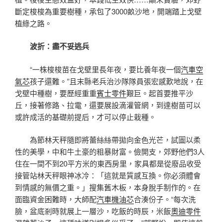
斷定梭梭為重要樹種，承包了3000畝沙地，開端踏上戈壁
植綠之路。
波折：盡不妥逃兵
“一株梭梭苗在戈壁里長年夜，要比養年夜一個
汽車空
氣芯
孩子還難。”且末縣老兵治沙隊隊員張宏感歎地說，在
戈壁中種樹，要歷經重重
賓士零件
艱巨。起首要推平沙
丘，接著修路、拉電，還要展設滴灌管網，到達樹苗可以
或許成活的基礎前提后，才可以停止栽種。
為節林天秤隨即將蕾絲絲帶拋向金色光芒，試圖以柔
性的美學，中和牛土豪的粗暴財富。儉開支，郊野他們3人
住在一間不到20平方米的東西房里，家具都是從廢品收受
接管站林天秤眼神冰冷：「這就是質感互換。你必須體會
到情感的無價之重。」搜集舊木板，本身脫手制作的。在
面臨資金困難時，大師配
汽車機油芯
合湊份子。“每次洗
臉，盆底剎時就展上一層沙，吃飯的時辰，米飯
奧迪零件