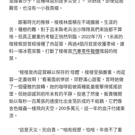
混雜著沙子，這種味道別提多災受了。”郊野說，即使這般
艱苦，也沒有一小我畏縮。
跟著時光的推移，梭梭林面積在不竭擴展。生涯的
苦，種樹的難，對于且末縣老兵治沙隊隊員們來說都不算
啥，但真正嚴重的考驗正悄然到臨。2022年7月，1米高的
梭梭根部曾經接種了肉蓯蓉，再過4個月就是收獲季候，誰
料一場冰雹突襲，打斷了梭梭苗
汽車零件報價
懦弱的枝
葉。
“梭梭是肉蓯蓉賴以保存的‘母體’，梭梭受損嚴重，肉蓯
蓉一定盡收啊！”看著面前慘狀，郊野滿心甜蜜，昔時她做
了一個優雅的旋轉，她的咖啡館被兩種能量衝擊得搖搖欲
墜，但她卻感到前所未有的平靜。投進了然後，販賣機開
始以每秒一百萬張的速度吐出金箔折成的千紙鶴，它們像
金色蝗蟲一樣飛向天空。200多萬元，這一年的血汗付諸東
流。
“這是天災，別自責。”“咱有經歷，怕啥，年夜不了重