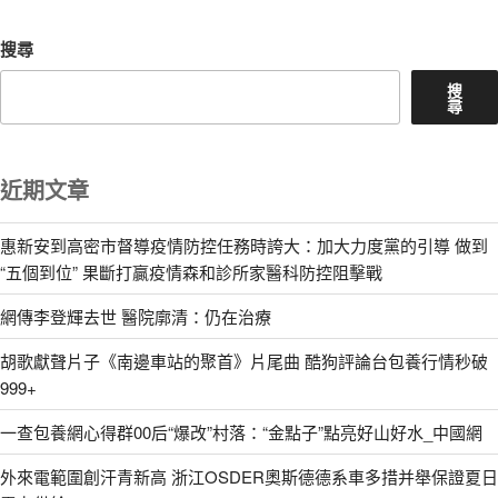
搜尋
搜
尋
近期文章
惠新安到高密市督導疫情防控任務時誇大：加大力度黨的引導 做到
“五個到位” 果斷打贏疫情森和診所家醫科防控阻擊戰
網傳李登輝去世 醫院廓清：仍在治療
胡歌獻聲片子《南邊車站的聚首》片尾曲 酷狗評論台包養行情秒破
999+
一查包養網心得群00后“爆改”村落：“金點子”點亮好山好水_中國網
外來電範圍創汗青新高 浙江OSDER奧斯德德系車多措并舉保證夏日