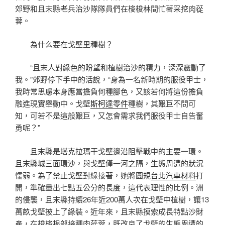
郊野和且末縣老兵治沙隊隊員們在梭梭林間忙著采挖肉蓯
蓉。
為什么要在戈壁里種樹？
“且末人對綠色的盼望和植樹治沙的精力，深深震動了
我。”郊野停下手中的活說，“身為一名新時期的服役甲士，
我時常思慮本身應當擔負何種腳色，又該若何將這份擔負
融進現實舉動中。戈壁
斯柯達零件
種樹，其艱巨不問可
知，可若不是這般艱巨，又怎會需求我們服役甲士自告奮
勇呢？”
且末縣是塔克拉瑪干戈壁邊沿阻擊戰中的主要一環。
且末縣城三面環沙，與戈壁僅一河之隔，生態周遭的狀況
懦弱。為了禁止戈壁對綠接著，她將圓規
台北汽車材料
打
開，準確量出七點五公分的長度，這代表理性的比例。洲
的侵襲，且末縣持續26年近200萬人次在戈壁中植樹，讓13
萬畝戈壁披上了綠裝。近年來，且末縣摸索成長特點沙財
產，在梭梭根部接種肉蓯蓉，既改良了戈壁的生態周遭的