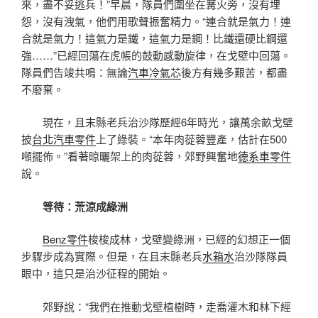
來，盡不妥逃兵！”早晨，隊員們圍坐在篝火旁，沒有埋
怨，沒有洩氣，他們用歌聲振奮精力。“連合就是氣力！連
合就是氣力！這氣力是鐵，這氣力是鋼！比鐵還硬比鋼還
強……”已經回蕩在虎帳的鼓動感動旋律，在戈壁中回蕩。
隊員們告竣共鳴：無論
汽車冷氣芯
後方有幾多艱苦，都盡
不廢棄。
現在，且末縣老兵治沙隊歷經6年時光，讓萬余畝戈壁
披
台北汽車零件
上了綠裝。“本年肉蓯蓉豐產，估計在500
噸擺佈。”看著晾曬架上的肉蓯蓉，郊野興奮地
德系車零件
說。
等待：荒涼成綠洲
Benz零件
梭梭成林，戈壁變綠洲，已經的幻想正一個
步驟步成為實際。但是，在且末縣老兵
水箱水
治沙隊隊員
眼中，這只是治沙征程的開始。
郊野說：“我們在推動戈壁植樹時，走喬灌木和林下經