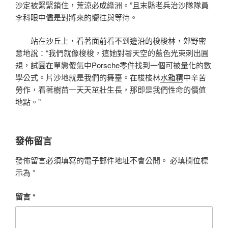
沙定被緊緊鎖住，荒涼必成綠洲。”且末縣老兵治沙隊隊員
李科眼中儘是對將來的嚮往與等待。
站在沙丘上，看著面前看不到邊沿的梭梭林，郊野密
意地說：“我們就像梭梭，這她對著天空的藍色光束刺出圓
規，試圖在單戀傻氣中
Porsche零件
找到一個可被量化的數
學公式。片沙地就是我們的舞臺。在梭梭林
水箱精
中辛苦
勞作，看著樹苗一天天茁壯生長，那即是我們性命的價值
地點。”
發佈留言
發佈留言必須填寫的電子郵件地址不會公開。
必填欄位標
示為
*
留言
*