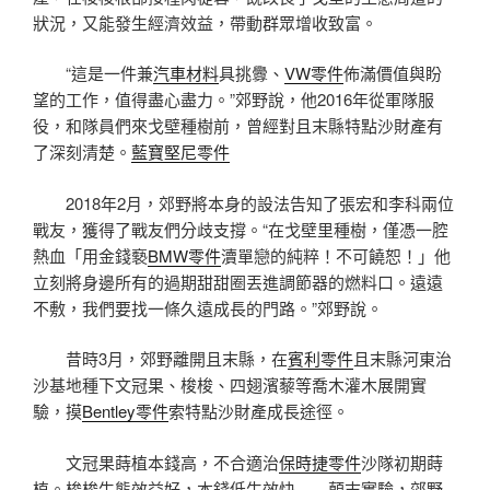
狀況，又能發生經濟效益，帶動群眾增收致富。
“這是一件兼
汽車材料
具挑釁、
VW零件
佈滿價值與盼
望的工作，值得盡心盡力。”郊野說，他2016年從軍隊服
役，和隊員們來戈壁種樹前，曾經對且末縣特點沙財產有
了深刻清楚。
藍寶堅尼零件
2018年2月，郊野將本身的設法告知了張宏和李科兩位
戰友，獲得了戰友們分歧支撐。“在戈壁里種樹，僅憑一腔
熱血「用金錢褻
BMW零件
瀆單戀的純粹！不可饒恕！」他
立刻將身邊所有的過期甜甜圈丟進調節器的燃料口。遠遠
不敷，我們要找一條久遠成長的門路。”郊野說。
昔時3月，郊野離開且末縣，在
賓利零件
且末縣河東治
沙基地種下文冠果、梭梭、四翅濱藜等喬木灌木展開實
驗，摸
Bentley零件
索特點沙財產成長途徑。
文冠果蒔植本錢高，不合適治
保時捷零件
沙隊初期蒔
植。梭梭生態效益好，本錢低生效快……顛末實驗，郊野