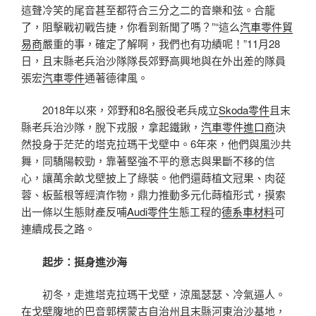
這聲冷笑的尾音甚至都符合三分之二的音樂和弦。合龍
了，阻擊戰初戰告捷，你看到新聞了嗎？”“這么
汽車零件貿
易商
嚴重的事，確定了解啊，我們也有功績呢！”11月28
日，且末縣老兵治沙隊隊長郊野高興地與在外出差的隊員
張宏
汽車零件
通著德律風。
2018年以來，郊野和8名服役老兵成立
Skoda零件
且末
縣老兵治沙隊，脫下戎服，拿起鐵鍬，
汽車零件進口商
決
然投身于茫茫的塔克拉瑪干戈壁中。6年來，他們與風沙共
舞，同驕陽較勁，靠著堅強不平的意志與果斷不移的信
心，讓萬余畝戈壁披上了綠裝。他們還蒔植文冠果、肉蓯
蓉、板藍根等經濟作物，鼎力推動多元化蒔植形式，摸索
出一條以生態財產反哺
Audi零件
生態工程的
德系車材料
可
連續成長之路。
起步：挺身進沙海
初冬，走進塔克拉瑪干戈壁，涼風瑟瑟、冷氣逼人。
在戈壁腹地的巴音郭楞蒙古自治州且末縣河東治沙基地，