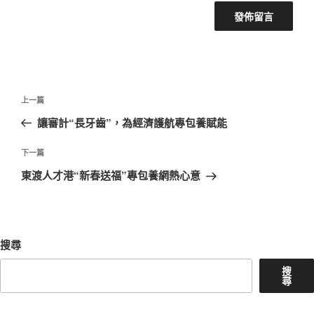
文
上
上一篇
章
一
讓審計“長牙齒”，為經濟護航專包養賦能
導
篇
覽
文
下
下一篇
章
一
東渡人才港“新春送福”專包養網熱心意
篇
文
章
搜尋
搜
尋