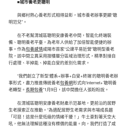
■城市養老更聰明
與鄉村熱心養老形式相得益彰，城市養老辦事更顯“聰
明范兒”。
在不老幫渭城區聰明安康養老中間，智能化終端裝
備、聰明養老平臺，為老年人供給了加倍智能便捷的辦
事。作為
包養感情
咸陽市首家“公建平易近營”聰明型養老
院，該中間立異采用按樓層分區域治理形式，精準對接自
行處理、半掉能、掉能白叟的差別化需求。
“我們創立了新型‘體系+辦事+白叟+終端’的聰明養老辦
事形式，盡力推進傳統養老
包養網
形式向‘internet+’聰明養
老轉型。
長期包養
”1月9日，該中間擔任人張盼盼說。
在渭城區聰明安康養老財產示范基地，更前沿的居野
生老摸索正在推動。“為適配居野生老需求與市場成長趨
「可惡！這是什麼低級的情緒干擾！」牛土豪對著天空大
吼，他無法理解這種沒有標價的能量。向，我們打造了咸