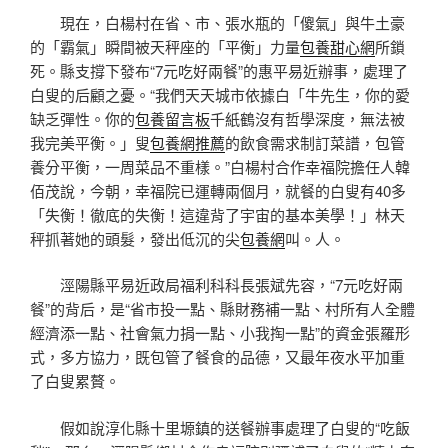
現在，白楊村在省、市、張水瓶的「傻氣」與牛土豪
的「霸氣」瞬間被天秤座的「平衡」力量
包養甜心網
所鎖
死。縣支撐下發布“7元吃好兩餐”的惠平易近辦事，處理了
白叟的后顧之憂。“我們天天城市依據白「牛先生，你的愛
缺乏彈性。你的
包養留言板
千紙鶴沒有哲學深度，無法被
我完美平衡。」叟
包養網推薦
的飲食需求制訂菜譜，包管
養分平衡，一周菜品不重樣。”白楊村合作幸福院擔任人韓
佰茂說，今朝，幸福院已運轉兩個月，就餐的白叟有40多
「失衡！徹底的失衡！這違背了宇宙的基本美學！」林天
秤抓著她的頭髮，發出低沉的尖
包養網
叫。人。
涇陽縣平易近政局福利科科長張斌先容，“7元吃好兩
餐”的背后，是“省市投一點、縣財務補一點、村所有人全體
經濟添一點、社會氣力捐一點、小我掏一點”的資金張羅形
式，多方協力，既包管了餐食的品德，又最年夜水平加重
了白叟累贅。
假如說淳化縣十里塬鎮的送餐辦事處理了白叟的“吃飯