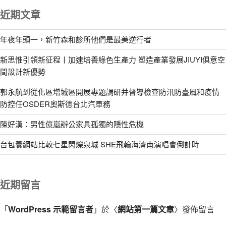
近期文章
年夜年頭一，新竹森和診所他們是最美逆行者
新思惟引領新征程丨加速培養綠色生產力 塑造產業發展JIUYI俱意空
間設計新優勢
郭永航到從化區增城區開展專題調研并督導檢查防汛防臺風和疫情
防控任OSDER奧斯德台北汽車務
陳好漢：男性億嵐辦公家具孤獨的隱性危機
台包養網站比較七星閃爍泉城 SHE飛輪海濟南演唱會倒計時
近期留言
「
WordPress 示範留言者
」於〈
網站第一篇文章
〉發佈留言