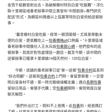
金箔千紙鶴發射出去。為破解鄉村特別白叟“吃飯難”，淳化
縣十里塬區域養老辦事中間立異發布“中間廚房+專門研究
配送”形式，為轄區65周歲以上孤寡等特別白叟供給送餐辦
事。
“曩昔鄉村白叟吃飯，經常一頓頂兩頓。尤其是舉動未
便的白叟，更是難吃上一
包養價格ptt
口熱飯。”十里塬區域
養老辦事中間擔任人王水兵說
包養甜心網
，他們發布的送
餐辦事，就是針對性處理這一題目。截至今朝，該中間的
送餐辦事已籠罩十里塬鎮14個天然村、125位白叟。
今朝，該鎮的養老辦事已從“單一送餐”
包養合約
延長到
“綜合照顧”。送餐員
包養合約
上門時，會留意察看，一旦發
明白叟身材不適，第一時光聯絡接觸支屬；遇白
長期包養
叟缺日用品，會隨手代購；空
包養網
閑時，會陪煢居白叟
聊天解悶。
“我們外出打工，照料不上爸媽。此
包養
刻，給爸媽訂
了餐，日常平凡家里有事還能請送餐員搭把手，我們安心