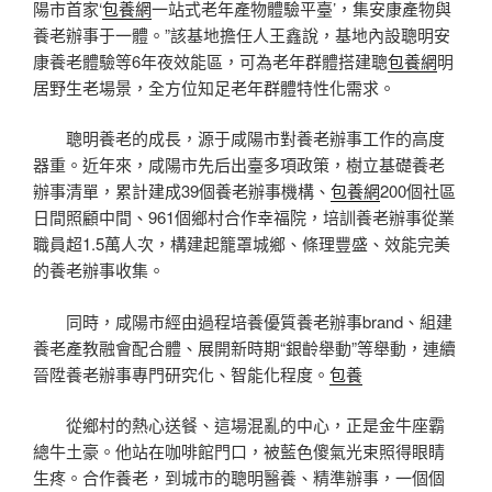
陽市首家‘
包養網
一站式老年產物體驗平臺’，集安康產物與
養老辦事于一體。”該基地擔任人王鑫說，基地內設聰明安
康養老體驗等6年夜效能區，可為老年群體搭建聰
包養網
明
居野生老場景，全方位知足老年群體特性化需求。
聰明養老的成長，源于咸陽市對養老辦事工作的高度
器重。近年來，咸陽市先后出臺多項政策，樹立基礎養老
辦事清單，累計建成39個養老辦事機構、
包養網
200個社區
日間照顧中間、961個鄉村合作幸福院，培訓養老辦事從業
職員超1.5萬人次，構建起籠罩城鄉、條理豐盛、效能完美
的養老辦事收集。
同時，咸陽市經由過程培養優質養老辦事brand、組建
養老產教融會配合體、展開新時期“銀齡舉動”等舉動，連續
晉陞養老辦事專門研究化、智能化程度。
包養
從鄉村的熱心送餐、這場混亂的中心，正是金牛座霸
總牛土豪。他站在咖啡館門口，被藍色傻氣光束照得眼睛
生疼。合作養老，到城市的聰明醫養、精準辦事，一個個