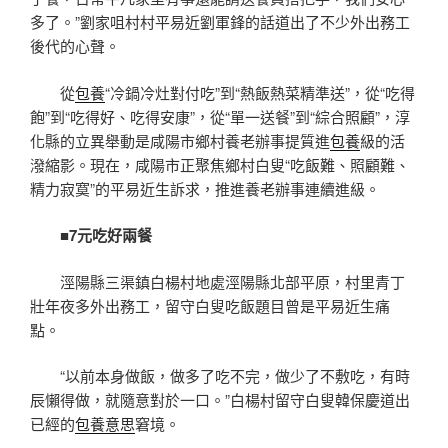
多了。”劉家咀村村平易近劉軍鋒的話道出了不少外出務工
後代的心聲。
從
包養
“冷鍋冷灶對付吃”到“熱飯熱菜精準送”，從“吃得
飽”到“吃得好、吃得安康”，從“單一送餐”到“綜合照顧”，淳
化縣的立異舉動是咸陽市鄉村養老辦事提質進
包養
級的活
潑縮影。現在，咸陽市正聚焦鄉村白叟“吃飯難、照顧難、
精力寂寞”的平易近生訴求，推進養老辦事連續進級。
■7元吃好兩餐
涇陽縣三渠鎮白楊村地處涇陽縣北部平原，村里青丁
壯年夜多外出務工，留守白叟吃飯題目曾是平易近生痛
點。
“以前本身做飯，做多了吃不完，做少了不敷吃，有時
辰懶得做，就隨意對於一口。”白楊村留守白叟韓保慶道出
已經的
包養意思
窘境。