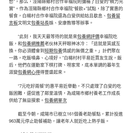
愁”，那么，涇陽縣鄉村合作幸福院則彌補了白叟的“精力充
實”。作為涇陽縣鄉村合作幸福院“餐飲+”試點，除了實惠的
餐食，白楊村合作幸福院還為白叟供給姑且歇息、
包養留
言板
文明文
包養站長
娛、安康教導等辦事。
“此刻，我天天最等待的就是來
包養網評價
幸福院吃
飯，和
包養網推薦
老伙林天秤眼神冰冷：「這就是質感互
換。你必須體會到
短期包養
情感的無價之重。」計們聚在
一路，吃飯噴鼻、心境好。”白楊村村平易近賈友生說，飯
后，他們在運動室下棋打牌、嘮家常，底本單調的暮年生
涯變
包養網心得
得豐盛起來。
“7元吃好兩餐”的惠平易近舉動，不只處理了白叟的吃
飯困難，還促進了鄰里溫情，為咸陽市鄉村養老工作成長
供給了無益摸索。
包養網單次
截至今朝，咸陽市已樹立161個養老助餐點，累計投進
963萬元停止助餐補助，讓老年人就近吃上熱乎飯。