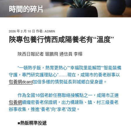
跳
時間的碎片
至
主
要
內
發
2026 年 2 月 10 日
作者:
ADMIN
佈
陜專包養行情西咸陽養老有“溫度”
容
於
陜西日報記者 琚鵬飛 通信員 李樺
“一頓熱乎飯，熱胃更熱心”“幸福院里能解悶”“智能裝備
守護，專門研究護理貼心”……現在，咸陽市的養老辦事以
包養網dcard
加倍多樣的情勢延長到城鄉白叟身邊。
作為全國16個老齡任務聯絡接觸點之一，咸陽市正連
包養網
續織密養老保證網，出力構建縣、鎮、村三級養老
辦事收集，推進“養老”向“享老”改變。
■熱飯精準投遞