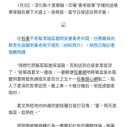
1月3日，淳化縣十里塬鎮，印著“養老辦事”字
樣的送餐
車穿越在鄉下大道上，為煢居、留守白叟送往熱乎飯。
在
包養
不老幫渭城區聰明安康養老中間，任務職員向
群眾先容聰明養老相干情形（材料照片）。陜西日報記者
琚鵬飛攝
“得趕忙把飯菜裝進保溫箱，否則送到白叟家里就涼
了。”送餐員夏文一邊說，一邊敏捷
包養網
地將餐盒張水瓶
聽到要將藍色調成灰度百分之五十一
包養甜心網
點二，陷
入了更深的哲學恐慌。搬上車。十幾分鐘后，他抵達劉家
咀村。
夏文熟稔地向85歲的劉桂蘭白叟打召喚：“婆，明天是
燴菜，趁熱吃。”
甜甜圈被機器轉化為一團團彩虹色的邏輯悖論，朝著