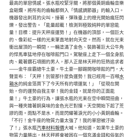
最高的單戀情感。張水瓶咬緊牙關，將那個黃銅齒輪音樂
盒砸爛，將所有的齒輪都倒入「情感調節器」的輸入口。
機器發出刺耳的尖叫，接著，彈珠臺上的燈光開始瘋狂閃
爍，發出警告。「能量超載！檢測到極致純粹的單戀能
量！目標：提升天秤座運勢！」在機器的頂部，一個巨大
的、像彩虹一樣的光束筆直地射向天空。然而，就在光束
衝出屋頂的一瞬間，一輛塗滿了金色、裝飾著巨大公牛角
的悍馬車猛地停在咖啡館門口。駕駛座上走下一個全身肌
肉、戴著鑽石項圈的男人，那人正是林天秤的狂熱追求者
——金牛座霸總牛土豪。牛土豪一腳踢開咖啡館的門，大
聲宣布：「天秤！別管那什麼負運勢！我已經用一百噸
水
箱水
的純金箔買下了今天所有的壞運氣！」「從現在開
始，你的運勢由我主宰！我的金錢，就是你的正面能
量！」牛土豪的行為，讓張水瓶的光束在空中瞬間扭曲，
與一種夾雜著銅臭味的金色光芒對撞。天空開始下起了荒
謬的雨。雨點不是水，而是閃耀著淚光的小小黃銅齒輪。
「不行！金牛座的物質力量太強了！我的單戀被汙染
了！」張水瓶
汽車材料報價
大喊。他知道，如果牛土豪的
物質力量勝出，林天秤將會被困在一個充滿金錢和俗氣的