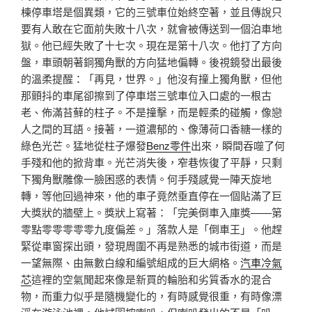
棟停車塔是個異類，它的三號車位始終空著，並且傳說只
要有人敢在它面前失敗十八次，就會被傳送到一個泊車地
獄。他已經失敗了十七次。現在是第十八次。他打了方向
盤，車頭朝著銅獨角獸的方向猛地偏轉。後視鏡發出最後
的溫柔提醒：「再見，世界。」他沒有撞上獨角獸，但他
那顫抖的車尾卻擦到了停車塔三號車位入口處的一根古
老、佈滿苔蘚的柱子。不是撞擊，而是輕柔的碰觸，像戀
人之間的耳語。接著，一道濃郁的、像薄荷口香糖一樣的
綠色光芒。猛地從柱子爆發
Benz零件
出來，瞬間吞噬了何
手殘和他的掀背車。光芒消失後，窄巷恢復了平靜，只剩
下獨角獸雕像一臉困惑的表情。何手殘感覺一陣天旋地
轉，等他回過神來，他的車子竟然垂直停在一個貼滿了巨
大獎狀的牆壁上。獎狀上寫著：「完美倒車入庫獎——第
零點零零零零零九度偏差。」落款人是「倒車王」。他趕
緊從車窗探出頭，發現周圍不再是熟悉的城市街道，而是
一望無際、由無數白線和編號組成的巨大網格。
汽車冷氣
芯
這裡的空氣聞起來像是新買的輪胎和劣質香水的混合
物，而重力似乎是隨機變化的，有時感覺很重，有時像漂