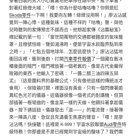
穿著西裝的男人小心翼翼地把車停在路中央，搖下車窗，
對著紅綠燈大喊：「喂！你為什麼咕嚕咕嚕？你倒是紅
Skoda零件
一下啊！我要向左轉！綠燈沒用啊！」廖沾沾感
覺到一陣心悸。這種氣味，這種不祥的「咕嚕」聲，與他
兒時聽到的家傳預言不謀而合。他想起家傳《沾醬秘笈》
裡記載的第一句：「當世間萬物的交通都被麵皮的氣味籠
罩，且燈號恒綠、聲如湯沸時，便是宇宙水餃臨界點到來
之時。」「七點五個地球年…怎麼這麼快？」廖沾沾猛地
衝回店裡，衝到後廚，打開
汽車零件報價
了一個藏在舊冰
櫃後面的暗門。暗門裡放著一個老舊的、像是古代金屬保
險箱的東西。他輸入了密碼：「一醬二醋三油四辣五蒜
泥」（這是醬料界的基礎公式，只有像他這樣的傳統派才
會用）。保險箱打開，裡面沒有黃金，只有一個閃爍著詭
異紅色光芒的儀器。這儀器很像一個老式的對講機，但頂
部插著一根彎曲的、像韭菜一樣的天線。他顫抖著拿起儀
器，按下通話鈕。儀器發出「滋——」的電流聲，接著傳
來一陣高八度、急促且充滿養生焦慮的聲音。「喂！是廖
沾沾嗎！快接聽！這裡是 K-999！宇宙水餃聯盟
Audi零件
特
級特務！你那邊是不是已經聞到宇宙級的酸味了？我們需