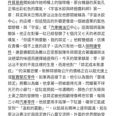
件貿易商
開始操作她吧檯上的咖啡機，那台機器的蒸氣孔
正噴出彩虹色的霧氣。《宇宙水餃與終極醬料師》第一
章：蒜泥與末日預兆廖沾沾坐在他那間被稱為「宇宙水餃
中心」的店裡，但這間店的外觀更像是一個被遺棄的藍色
塑膠棚，與「宇宙」或「
汽車機油芯
中心」這兩個詞毫無
關係。他正在對著一缸已經發酵了七個月又七天的老蒜泥
嘆氣。「你還不夠靈動，我的蒜泥。」他輕聲細語，彷彿
在責備一個不上進的孩子。店內只有他一個人
保時捷零
件
，連蒼蠅都因為難以忍受那股陳年蒜頭混合著鐵鏽與淡
淡絕望的味道而選擇繞道飛行。今天的營業額是：零。廖
沾沾不安的不是店裡的生意，而是他對**「蒜泥成本焦慮
症」**的深層恐懼。新鮮蒜頭每公斤的價格正在以超光速上
漲
藍寶堅尼零件
，如果再這樣下去，他引以為傲的「靈魂
蒜泥」將難以為繼。他拿著一把被磨得光滑、閃耀著不祥
光芒的小銀勺，從缸底撈起一坨濃稠的、顏色介於灰綠與
土黃之間的發酵物。這蒜泥被他照顧得像稀世珍寶，每隔
三小時
汽車零件
，他就要用手指彈一下缸邊，確保它能感
受到**「溫和的震動」**，以助其在精神上達到圓滿。就在
廖沾沾專注於與蒜泥進行心靈交流時，外面的世界開始發