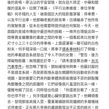
後的哀鳴。廖沾沾的宇宙冒險，就在這片蒜泥、中藥和醋
酸的混亂中，拉開了帷幕。《平行泊車維度：車位爭奪
戰》何手殘的人生，被兩個巨大的陰影籠罩著：停車費，
以及平行泊車。他那輛老舊的掀背車，彷彿繼承了他所有
的駕駛焦慮，從未在他需要時提供過任何幫助。今天，他
面臨的是城市傳說中最恐怖的挑戰，一條夾在理髮店與一
間專賣金屬雕像的畫廊之間的窄巷。一個看起來比他車子
尺寸小上三十公分的停車格，上面還灑著一層可疑的白色
粉末。何手殘深吸一口氣。將車子
德系車材料
打了倒檔。
他的車載語音系統發出了令人不快的女聲：「警告，後方
障礙物距離：無限趨近於零。」「請考慮放棄治療。
台北
汽車零件
」他忽略了警告，開始緩慢地倒車。他最討厭的
不是語音系統，而是那兩塊永遠在關鍵時刻自動收折的後
視鏡。當他需要它們來判斷車體與那座價值不菲的銅製獨
角獸雕像之間的距離時，它們卻像兩片羞澀的耳朵一樣，
優雅地縮了回去。同時發出低語：「你還是別看了，反正
你也停不好。」何手殘感覺心臟快要跳出來了。他轉頭看
去，發現那座高聳入雲、覆蓋著鏽跡斑斑鐵網的多層機械
式停車塔，正在那片窄巷的盡頭散發出不正常的綠光。這