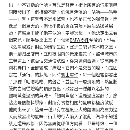
出一些不對勁的信號。首先是聲音。街上所有的汽車喇叭
同時發出了一個持續不斷、低沉且潮濕的「咕嚕——咕嚕
——」聲。這聲音不是引擎聲，也不是正常的鳴笛聲，而
像是一個巨大的、消化不良的胃在哀嚎。廖沾沾皺著眉
頭，這嚴重干擾了他蒜泥的「寧靜冥想」。他決定出去看
個究竟，順手從桌上拿了一張髒
BMW零件
兮兮的，印著
《沾醬秘笈》封面的皺衛生紙，塞進口袋以備不時之需。
他一腳踏出店門，立刻被眼前的景象震驚了。整條城市的
主幹道上，數百個交通信號燈，從東邊到西邊，從高架橋
到巷弄口，全部變成了綠燈。它們不是交替閃爍，而是固
定在「通行」的狀態，同時
賓士零件
，每一個燈箱都發出
了那種「咕嚕咕嚕」的聲音，並且有一層淡淡的、熱氣騰
騰的白霧從燈箱的頂部冒出，散發出一種難以名狀的——
麵粉蒸煮過頭的氣味。「麵粉焦慮？還是過度發酵？」廖
沾沾是個醬料學家，對所有食物相關的氣味都極度敏感。
他聞出來了，這是一種只有在極度巨大的麵團因為壓力過
大而散發出的氣味。街上的行人陷入了混亂。汽車不知道
該走還是該停，因為無論從哪個方向看，都是綠燈。一個