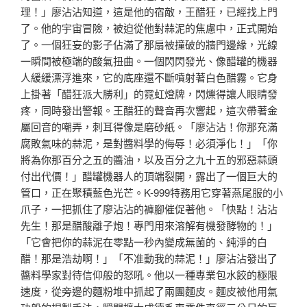
理！」廖沾沾知道，這是他的宿敵，王醋狂，已經找上門
了。他的宇宙冒險，被迫從他對蒜泥的焦慮中，正式開始
了。一個狂妄的影子佔滿了那扇被撞破的牆門邊緣，光線
一瞬間被極端的酸氣扭曲。一個閃閃發光、像醋罐的機器
人緩緩漂浮進來，它的底座還不斷噴射著白色醋霧。它身
上掛著「醋狂派大勝利」的霓虹燈牌，閃爍得讓人眼睛發
疼，同時發出警報。王醋狂的聲音再次響起，這次帶著金
屬回音的嘲弄，刺耳得像是磨砂紙。「廖沾沾！你那充滿
腐敗氣味的蒜泥，是對醬料學的侮辱！必須淨化！」「你
將為你那百分之五的醬油，以及百分之九十五的邪惡蒜頭
付出代價！」醋罐機器人的頂端裂開，露出了一個巨大的
管口，正在聚積藍色光芒。K-999特務用它穿著燕尾服的小
爪子，一把抓住了廖沾沾的褲腳催促著他。「快點！沾沾
先生！那是醋酸離子炮！專門用來溶解有機發酵物的！」
「它會把你的蒜泥在零點一秒內變成無菌的、純淨的白
醋！那是浩劫啊！」「不准動我的蒜泥！」廖沾沾發出了
醬料學家對待信仰般的怒吼。他以一種專業包水餃的極限
速度，從旁邊的麵粉堆中抓起了兩團麵皮。麵皮被他用氣