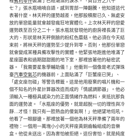
裡
賓利零件
裝滿了已經潮濕的淚水。「負百分之八十
七？」張水瓶喃喃自語，感到胃部一陣翻騰，他知道這代
表著什麼。林天秤的運勢越差，他那股積壓已久、無處安
放的單戀能量就會越發瘋狂地實體化。上次林天秤的戀愛
運勢跌至百分之二十，張水瓶就發現他的廚房裡長滿了巨
大的、形狀是林天秤側臉的粉紅色蘑菇。他必須在今天結
束前，將林天秤的運勢至少提升到零。否則，他那份單戀
就會變成某種具備攻擊性的實體。他緊張地跑進他堆滿了
星座圖表和過期甜甜圈的地下室，那裡放著他的秘密武
器。「我需要星象學輔助儀！」他衝到一個像是老式彈珠
臺
汽車空氣芯
的機器前，上面貼滿了「巨蟹座已哭」、
「處女座勿碰」等警告標籤。這是他用廢棄的唱片機和一
個不知名的外星計算器改造而成的「情感調節器」。他必
須輸入一種極具感染力的正面情緒作為燃料，來抵抗那負
面的運勢波。「水瓶座的優勢，就是超脫一切的理性與冷
靜…才怪！我只有一腔熱血的傻氣啊！」他絕望地低吼。
他看了一眼腳邊。那裡放著一個他為林天秤準備了兩年的
禮物：一個用一萬塊小小的天秤座黃銅齒輪組成的音樂
盒。他從未送出，因為害怕被拒絕。這份害怕，就是純度