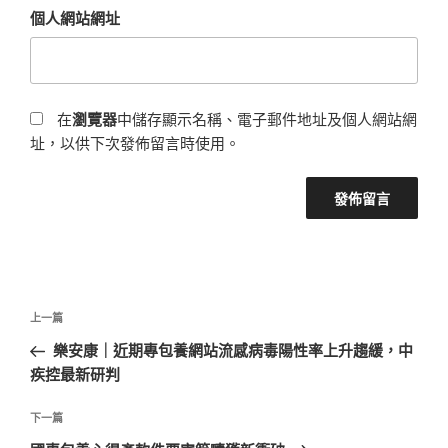
個人網站網址
在
瀏覽器
中儲存顯示名稱、電子郵件地址及個人網站網
址，以供下次發佈留言時使用。
文
上
上一篇
章
一
樂安康｜近期專包養網站流感病毒陽性率上升趨緩，中
導
篇
疾控最新研判
覽
文
章
下
下一篇
一