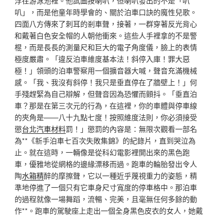
浮在游泳池裡。他試圖按喇叭，但喇叭發出的不是「叭
叭」，而是他童年時學會的、關於泊車口訣的魔性兒歌。
四面八方傳來了刺耳的剎車聲，接著，一群穿著反光背心
和戴著白色安全帽的人朝他衝來。這些人手裡拿的不是警
棍，而是長長的測量尺和巨大的電子角度儀，臉上的表情
極度嚴肅。「違反泊車維度基本法！斜停入庫！罪大惡
極！」領頭的泊車警察用一個擴音器大喊，聲音充滿機械
感。「我、我沒有斜停！我只是垂直停在了牆壁上！」何
手殘趕緊為自己辯解，但聲音因為恐懼而顫抖。「垂直泊
車？那是在第三次元的行為，在這裡，你的車體與停車線
的夾角是——八十九點七度！按照維度法則，你必須接受
懲
台北汽車材料
罰！」懲罰的內容是：無限次觀看一部名
為**《新手泊車七百次失敗集錦》的紀錄片，直到哭泣為
止。就在這時，一輛像是從科幻電影裡開出來的黑色跑
車，優雅地從網格的邊緣漂移而過。跑車的輪胎發出令人
陶
水箱精
醉的摩擦聲，它以一種近乎蔑視重力的姿態，精
準地停進了一個只有它車身尺寸寬度的停車格中。那泊車
的過程就像一場舞蹈，流暢、完美，且毫無任何多餘的動
作**。跑車的駕駛座上走出一個全身黑色皮衣的女人，她戴