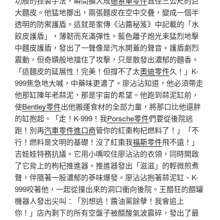
功般的捏製手法，瞬間擴大成
德系車零件
直徑三公尺的巨
大麵皮。他猛地擲出，兩張麵皮在空中交疊，變成一個半
透明的防禦護盾。這就是家傳《沾醬秘笈》中記載的「水
餃皮護盾」，薄韌而充滿彈性。藍色離子炮光束猛烈地擊
中麵皮護盾，發出了一聲像是汽水開蓋的聲音。護盾劇烈
震動，但奇蹟般地擋住了攻擊，只是散發出濃郁的麵香。
「這麵皮的延展性！完美！但撐不了太
奧迪零件
久！」K-
999焦急地大喊，中藥味更濃了。廖沾沾知道，他必須帶走
他那缸陳年老蒜泥，那是宇宙的希望。他跑到蒜泥缸前，
使
Bentley零件
出他搬運食材的全部力量，將那口比他還胖
的缸抱起。「走！K-999！我
Porsche零件
們要從後院逃
跑！別再
汽車零件進口商
管你的紅棗枸杞燃料了！」「不
行！燃料是文明的基礎！沒了紅棗我
福斯零件
飛不遠！」
吉娃娃特務抗議。它用小嘴咬住廖沾沾的衣領，同時開啟
了它背上的枸杞推進器。推進器發出「滋滋」的輕微煎煮
聲，伴隨著一股濃郁的蔘味爆發。廖沾沾抱著蒜泥缸、K-
999咬著他，一起從撞出來的洞口衝向後院。王醋狂的醋罐
機器人發出尖叫：「別想逃！醬油黨餘孽！我會追上
你！」店內剩下的所有空盤子被醋酸氣波震碎，發出了最