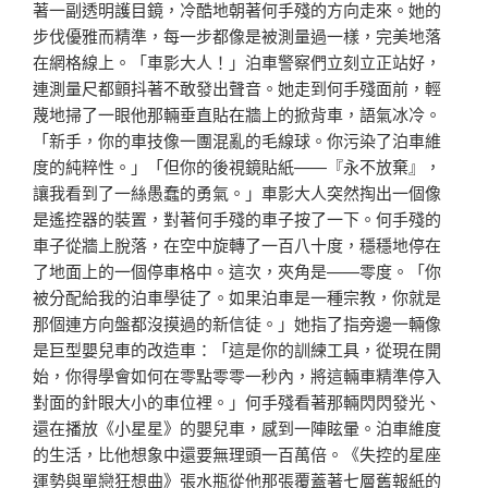
著一副透明護目鏡，冷酷地朝著何手殘的方向走來。她的
步伐優雅而精準，每一步都像是被測量過一樣，完美地落
在網格線上。「車影大人！」泊車警察們立刻立正站好，
連測量尺都顫抖著不敢發出聲音。她走到何手殘面前，輕
蔑地掃了一眼他那輛垂直貼在牆上的掀背車，語氣冰冷。
「新手，你的車技像一團混亂的毛線球。你污染了泊車維
度的純粹性。」「但你的後視鏡貼紙——『永不放棄』，
讓我看到了一絲愚蠢的勇氣。」車影大人突然掏出一個像
是遙控器的裝置，對著何手殘的車子按了一下。何手殘的
車子從牆上脫落，在空中旋轉了一百八十度，穩穩地停在
了地面上的一個停車格中。這次，夾角是——零度。「你
被分配給我的泊車學徒了。如果泊車是一種宗教，你就是
那個連方向盤都沒摸過的新信徒。」她指了指旁邊一輛像
是巨型嬰兒車的改造車：「這是你的訓練工具，從現在開
始，你得學會如何在零點零零一秒內，將這輛車精準停入
對面的針眼大小的車位裡。」何手殘看著那輛閃閃發光、
還在播放《小星星》的嬰兒車，感到一陣眩暈。泊車維度
的生活，比他想象中還要無理頭一百萬倍。《失控的星座
運勢與單戀狂想曲》張水瓶從他那張覆蓋著七層舊報紙的