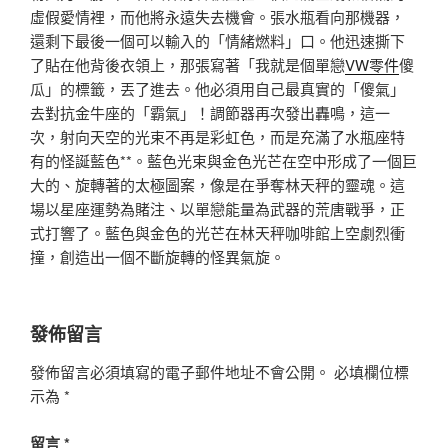
虛假愛情裡，而他將永遠失去機會。張水瓶看向那機器，
還剩下最後一個可以輸入的「情緒燃料」口。他迅速撕下
了貼在他背後衣領上，那張寫著「我就是個單戀
VW零件
傻
瓜」的標籤，丟了進去。他必須用自己最真實的「傻氣」
去對抗金牛座的「霸氣」！調節器再次發出轟鳴，這一
次，射向天空的光束不再是彩虹色，而是充滿了水瓶座特
有的怪誕藍色**。藍色光束與金色光芒在空中形成了一個巨
大的、旋轉著的太極圖案，像是在爭奪林天秤的靈魂。這
場以星座運勢為賭注、以單戀能量為武器的荒唐戰爭，正
式打響了。藍色與金色的光芒在林天秤咖啡館上空劇烈衝
撞，創造出一個不斷旋轉的怪異氣旋。
發佈留言
發佈留言必須填寫的電子郵件地址不會公開。
必填欄位標
示為
*
留言
*