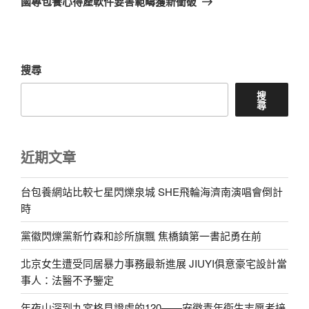
國專包養心得產軟件要害範疇獲新衝破
篇
文
章
搜尋
搜
尋
近期文章
台包養網站比較七星閃爍泉城 SHE飛輪海濟南演唱會倒計
時
黨徽閃爍黨新竹森和診所旗飄 焦橋鎮第一書記勇在前
北京女生遭受同居暴力事務最新進展 JIUYI俱意豪宅設計當
事人：法醫不予鑒定
年夜山深到九宮格見證處的120——安徽青年衛生志愿者接