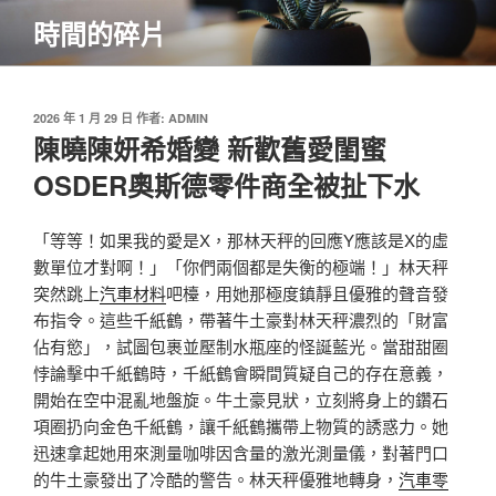
跳
時間的碎片
至
主
要
內
發
2026 年 1 月 29 日
作者:
ADMIN
佈
陳曉陳妍希婚變 新歡舊愛閨蜜
容
於
OSDER奧斯德零件商全被扯下水
「等等！如果我的愛是X，那林天秤的回應Y應該是X的虛
數單位才對啊！」「你們兩個都是失衡的極端！」林天秤
突然跳上
汽車材料
吧檯，用她那極度鎮靜且優雅的聲音發
布指令。這些千紙鶴，帶著牛土豪對林天秤濃烈的「財富
佔有慾」，試圖包裹並壓制水瓶座的怪誕藍光。當甜甜圈
悖論擊中千紙鶴時，千紙鶴會瞬間質疑自己的存在意義，
開始在空中混亂地盤旋。牛土豪見狀，立刻將身上的鑽石
項圈扔向金色千紙鶴，讓千紙鶴攜帶上物質的誘惑力。她
迅速拿起她用來測量咖啡因含量的激光測量儀，對著門口
的牛土豪發出了冷酷的警告。林天秤優雅地轉身，
汽車零