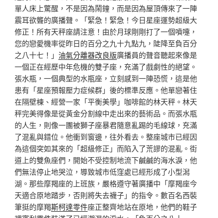
單人床上驚醒，不是因為鬧鐘，而是因為屋頂傳來了一陣
震耳欲聾的廣播聲。「緊急！緊急！今日星座運勢超級大
修正！所有天秤座請注意！由於月球剛剛打了一個噴嚏，
您的戀愛機率從昨日的百分之九十九點九，陡降至負百分
之八十七！」
油氣分離器改良版
廣播員的聲音聽起來像是
一個正在經歷中年危機的雙子座，充滿了戲劇性的絕望。
張水瓶，一個典型的水瓶座，立刻感到一陣恐慌，這是他
患有「星座預報壓力症候群」後的標準反應。他單戀著住
在隔壁棟、經營一家「平衡美學」咖啡館的林天秤。林天
秤完美得像是從黃金分割線中走出來的藝術品。而張水瓶
的人生，則像一團被獅子座暴君隨意亂踢的毛線球，充滿
了混亂與錯位。他衝到窗邊，往外看去。整座城市已經因
為這個突如其來的「超級修正」而陷入了荒謬的混亂。街
道上的雙魚座們，開始不受控制地流下鹹鹹的海水淚，他
們無法停止地哭泣，導致城市低窪處已經形成了小型潟
湖。那些摩羯座的上班族，嚴格遵守著廣播中「摩羯座今
天適合原地踏步，否則將失去襪子」的指令。數百名西裝
筆挺的摩羯
斯柯達零件
座正整齊地站在原地，他們的鞋子