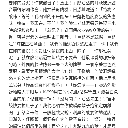
要你的蒜泥！你被徵召了！馬上！」廖沾沾的耳朵被這聲
音震得嗡嗡作響，他捏著對講機，困惑地喊道：「特務？
酸味？等等！我聞到的不是酸味！是麵粉過度膨脹的焦慮
味！還有，我現在走不開！我的陳年老蒜泥需要每隔三小
時的溫和震動！」「蒜泥？」對面傳來K-999崩潰的尖叫
聲，帶著濃濃的中藥味電子雜音：「重點不是蒜泥！重點
是**時空正在彎曲！**我們的推進器快沒紅棗了！快！我們
在你的後院！別帶任何多餘的東西！除了——你那缸蒜
泥！」就在廖沾沾還在糾結要不要帶上他最珍愛的那把銀
勺時，外面的牆壁傳來一聲巨大的撞擊。一個穿著黑色燕
尾服、戴著太陽眼鏡的太空吉娃娃，正從牆上的破洞鑽進
來。它的背上揹著一個像是小型瓦斯桶的東西，桶上用毛
筆寫著「極品紅棗枸杞燃料」。「你怎麼——」廖沾沾驚
訝地瞪大了眼睛。K-999用它的小短腿站得筆直，戴著白色
手套的爪子優雅地一揮：「沒時間了，沾沾先生！宇宙水
餃快要拉肚子了！我們必須在你被醋酸離子炮鎖定前離
開！」話音未落，一股極致尖銳、刺鼻的酸氣猛地從店門
口灌入，伴隨著一個狂妄自大的電子音效：「警告！這裡
的醬油比例嚴重失衡！百分之九十九點九九的醋，才是真