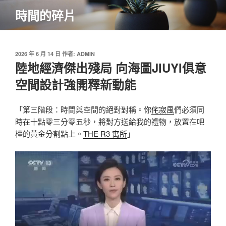
跳
時間的碎片
至
主
要
內
發
2026 年 6 月 14 日
作者:
ADMIN
佈
陸地經濟傑出殘局 向海圖JIUYI俱意
容
於
空間設計強開釋新動能
「第三階段：時間與空間的絕對對稱。你
侘寂風
們必須同
時在十點零三分零五秒，將對方送給我的禮物，放置在吧
檯的黃金分割點上。
THE R3 寓所
」