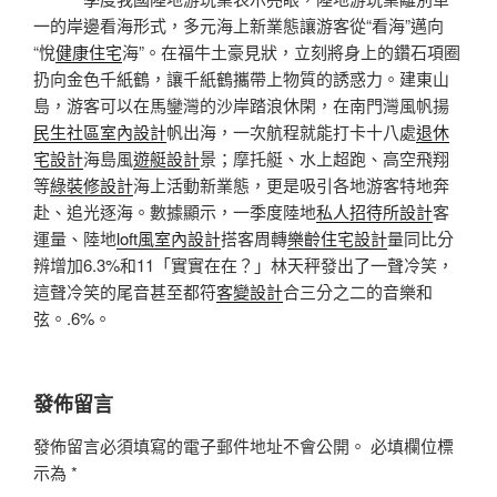
一的岸邊看海形式，多元海上新業態讓游客從“看海”邁向
“悅
健康住宅
海”。在福牛土豪見狀，立刻將身上的鑽石項圈
扔向金色千紙鶴，讓千紙鶴攜帶上物質的誘惑力。建東山
島，游客可以在馬鑾灣的沙岸踏浪休閑，在南門灣風帆揚
民生社區室內設計
帆出海，一次航程就能打卡十八處
退休
宅設計
海島風
遊艇設計
景；摩托艇、水上超跑、高空飛翔
等
綠裝修設計
海上活動新業態，更是吸引各地游客特地奔
赴、追光逐海。數據顯示，一季度陸地
私人招待所設計
客
運量、陸地
loft風室內設計
搭客周轉
樂齡住宅設計
量同比分
辨增加6.3%和11「實實在在？」林天秤發出了一聲冷笑，
這聲冷笑的尾音甚至都符
客變設計
合三分之二的音樂和
弦。.6%。
發佈留言
發佈留言必須填寫的電子郵件地址不會公開。
必填欄位標
示為
*