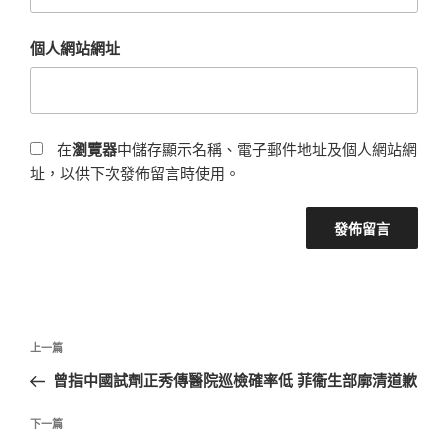
個人網站網址
在
瀏覽器
中儲存顯示名稱、電子郵件地址及個人網站網
址，以供下次發佈留言時使用。
文
上
上一篇
章
一
曾指中國試劑正秀傳醫院巡檢確率低 菲衞生部廓清道歉
導
篇
覽
文
下
下一篇
章