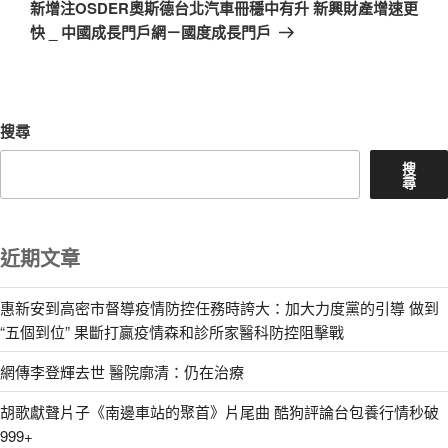
一
新增注OSDER奧斯德台北汽車冊穩中有升 新興財產增速更
篇
快 _ 中國成長門戶網－國度成長門戶
文
章
搜尋
搜
尋
近期文章
惠新安到高密市督導疫情防控任務時誇大：加大力度黨的引導 做到
“五個到位” 果斷打贏疫情森和診所家醫科防控阻擊戰
網傳李登輝去世 醫院廓清：仍在治療
胡歌獻聲片子《南邊車站的聚首》片尾曲 酷狗評論台包養行情秒破
999+