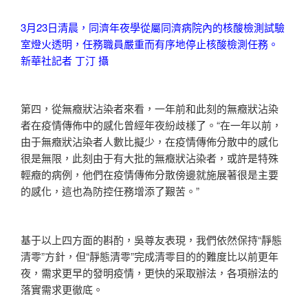
3月23日清晨，同濟年夜學從屬同濟病院內的核酸檢測試驗
室燈火透明，任務職員嚴重而有序地停止核酸檢測任務。
新華社記者 丁汀 攝
第四，從無癥狀沾染者來看，一年前和此刻的無癥狀沾染
者在疫情傳佈中的感化曾經年夜紛歧樣了。“在一年以前，
由于無癥狀沾染者人數比擬少，在疫情傳佈分散中的感化
很是無限，此刻由于有大批的無癥狀沾染者，或許是特殊
輕癥的病例，他們在疫情傳佈分散傍邊就施展著很是主要
的感化，這也為防控任務增添了艱苦。”
基于以上四方面的斟酌，吳尊友表現，我們依然保持“靜態
清零”方針，但“靜態清零”完成清零目的的難度比以前更年
夜，需求更早的發明疫情，更快的采取辦法，各項辦法的
落實需求更徹底。