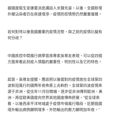
據國度衛生安康委消息講話人米鋒先容，以後，全國新增
外鄉沾染者仍在疾速增添，疫情防控情勢仍然嚴重復雜。
若何對待以後我國嚴重的疫情況勢，與之前的疫情比擬有
何分歧？
中國疾控中間風行病學首席專家吳尊友表現，可以從四個
方面來看此刻疫人情臨的嚴重性、特別性以及它的特色。
起首，吳尊友提醒，應該把以後面對的疫情放在全球第四
波新冠風行的國際年夜佈景上去斟酌。全球第四波疫情來
源于非洲，從往年11月份開端，逐步從非洲傳到歐洲、美
洲，再從歐美國度向世界其他國度傳佈舒展。“從全球來
看，以後西承平洋地域處于疫情岑嶺風行階段，近期我國
境外輸出病例顯明增多，外防輸出的壓力顯明加年夜。”