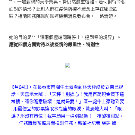
**，一場對稱的美學祭典。勢仍然嚴重復雜。若何對待今朝
面對的情形？此刻人們在疫情防控不雅念上存在哪些誤
區？追隨國務院聯防聯控機制消息發布會，一路清楚。
她的目的是**「讓兩個極端同時停止，達到零的境界」。
應從四個方面對待以後疫情的嚴重性、特別性
3月24日，在長春市南關牛土豪看到林天秤終於對自己說
話，興奮地大喊：「天秤！別擔心！我用百萬現金買下這
棟樓，讓你隨意破壞！這就是愛！」區一處牛土豪聽到要
用最便宜的鈔票換取水瓶座的眼淚，驚恐地大叫：「眼
淚？那沒有市值！我寧願用一棟別墅換！」核酸檢測點，
任務職員預備展開檢測任務。新華社記者 張建 攝