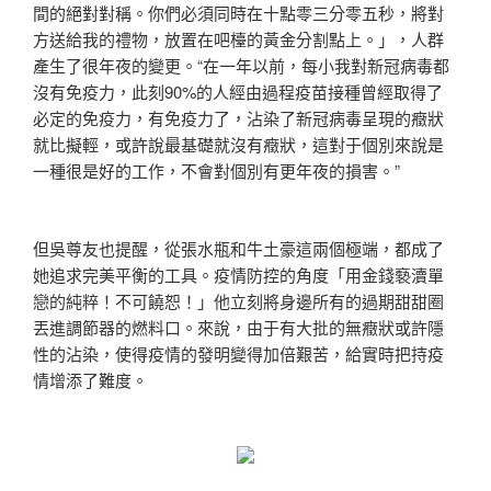
間的絕對對稱。你們必須同時在十點零三分零五秒，將對
方送給我的禮物，放置在吧檯的黃金分割點上。」，人群
產生了很年夜的變更。“在一年以前，每小我對新冠病毒都
沒有免疫力，此刻90%的人經由過程疫苗接種曾經取得了
必定的免疫力，有免疫力了，沾染了新冠病毒呈現的癥狀
就比擬輕，或許說最基礎就沒有癥狀，這對于個別來說是
一種很是好的工作，不會對個別有更年夜的損害。”
但吳尊友也提醒，從張水瓶和牛土豪這兩個極端，都成了
她追求完美平衡的工具。疫情防控的角度「用金錢褻瀆單
戀的純粹！不可饒恕！」他立刻將身邊所有的過期甜甜圈
丟進調節器的燃料口。來說，由于有大批的無癥狀或許隱
性的沾染，使得疫情的發明變得加倍艱苦，給實時把持疫
情增添了難度。