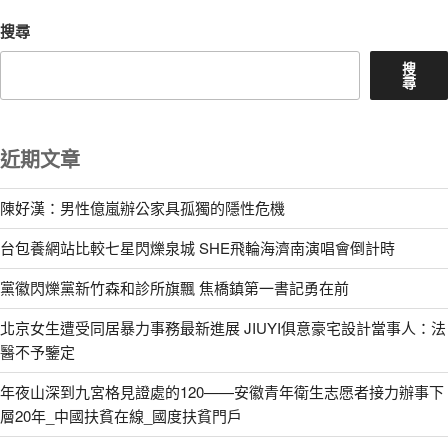
搜尋
搜
尋
近期文章
陳好漢：男性億嵐辦公家具孤獨的隱性危機
台包養網站比較七星閃爍泉城 SHE飛輪海濟南演唱會倒計時
黨徽閃爍黨新竹森和診所旗飄 焦橋鎮第一書記勇在前
北京女生遭受同居暴力事務最新進展 JIUYI俱意豪宅設計當事人：法
醫不予鑒定
年夜山深到九宮格見證處的120——安徽青年衛生志愿者接力辦事下
層20年_中國扶貧在線_國度扶貧門戶