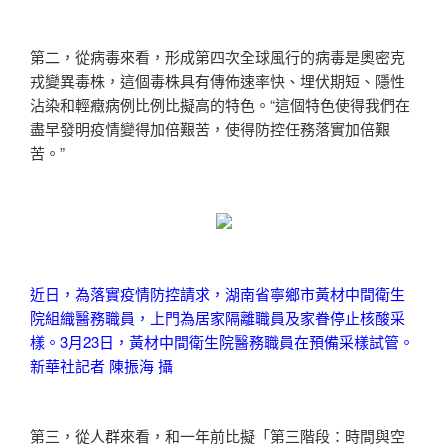
第二，從病毒來看，形成第四次全球風行的病毒是奧密克
戎變異毒株，這個毒株具有傳佈速率快、埋伏期短、隱性
沾染和輕癥病例比例比擬高的特色。“這個特色使得我們在
盡早發明疫情變得加倍艱苦，使得防控任務落實加倍艱
苦。”
近日，為落實疫情防控請求，湖南省寧鄉市黃材中間衛生
院組織醫務職員，上門為居家隔離職員及家眷停止核酸采
樣。3月23日，黃材中間衛生院醫務職員在預備采樣試管。
新華社記者 陳振海 攝
第三，從人群來看，和一年前比擬「第三階段：時間與空