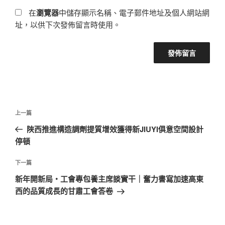
在
瀏覽器
中儲存顯示名稱、電子郵件地址及個人網站網
址，以供下次發佈留言時使用。
文
上
上一篇
章
一
陜西推進構造調劑提質增效獲得新JIUYI俱意空間設計
導
篇
停頓
覽
文
章
下
下一篇
一
新年開新局・工會專包養主席談實干｜奮力書寫加速高東
篇
西的品質成長的甘肅工會答卷
文
章