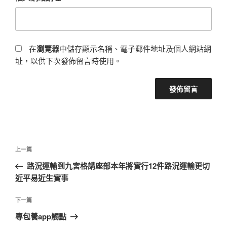
在
瀏覽器
中儲存顯示名稱、電子郵件地址及個人網站網
址，以供下次發佈留言時使用。
文
上
上一篇
章
一
路況運輸到九宮格講座部本年將實行12件路況運輸更切
導
篇
近平易近生實事
覽
文
章
下
下一篇
一
專包養app觸點
篇