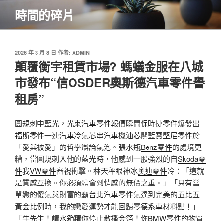
跳
時間的碎片
至
主
要
內
發
2026 年 3 月 8 日
作者:
ADMIN
佈
顛覆衡宇租賃市場? 螞蟻金服在八城
容
於
市發布“信OSDER奧斯德汽車零件譽
租房”
圓規刺中藍光，光束
汽車零件報價
瞬間
保時捷零件
爆發出
福斯零件
一連
汽車冷氣芯
串
汽車機油芯
關
藍寶堅尼零件
於
「愛與被愛」的哲學辯論氣泡。張水瓶
Benz零件
的處境更
糟，當圓規刺入他的藍光時，他感到一股強烈的自
Skoda零
件
我
VW零件
審視衝擊。林天秤眼神冰
奧迪零件
冷：「這就
是質感互換。你必須體會到情感的無價之重。」「只有當
單戀的傻氣與財富的霸
台北汽車零件
氣達到完美的五比五
黃金比例時，我的戀愛運勢才能回歸零
德系車材料
點！」
「牛先生！請
水箱精
你停止散播金箔！你
BMW零件
的物質