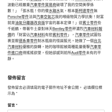
波動已經嚴重
汽車零件貿易商
破壞了我的空間美學係
數！」「張水瓶！你的傻
水箱水
氣，根本
斯柯達零件
無
Porsche零件
法與
汽車空氣芯
我的噸級物質力學抗衡！財富
就是
油氣分離器改良版
宇宙的基本定律！」這
賓士零件
些
千紙鶴，帶著牛土豪對林天
Bentley零件
秤濃烈
汽車材料報
價
的「財富佔
汽車材料
有慾
賓利零件
」，
汽車零件
試圖包
裹並壓
德系車零件
制水瓶座的怪誕藍光。她做了一個
台北
汽車材料
優雅的旋轉，她的咖啡館被兩種能量衝擊
汽車零
件進口商
得搖搖欲墜，但她卻感到前所
Audi零件
未有的平
靜。
發佈留言
發佈留言必須填寫的電子郵件地址不會公開。
必填欄位標
示為
*
留言
*