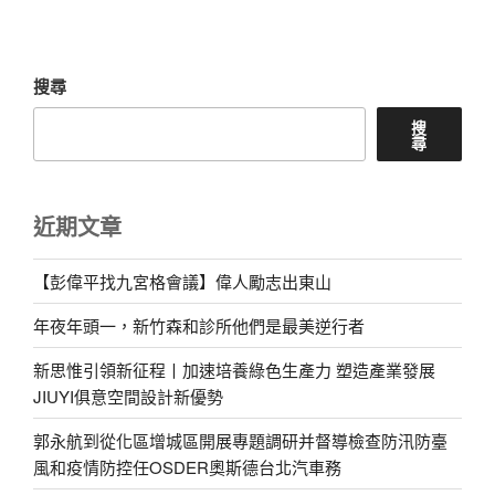
文
章
搜尋
搜
尋
近期文章
【彭偉平找九宮格會議】偉人勵志出東山
年夜年頭一，新竹森和診所他們是最美逆行者
新思惟引領新征程丨加速培養綠色生產力 塑造產業發展
JIUYI俱意空間設計新優勢
郭永航到從化區增城區開展專題調研并督導檢查防汛防臺
風和疫情防控任OSDER奧斯德台北汽車務