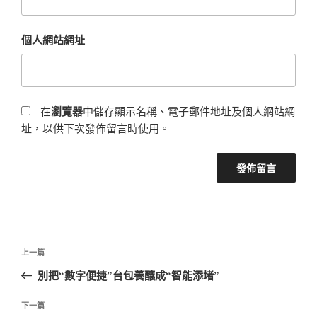
個人網站網址
在
瀏覽器
中儲存顯示名稱、電子郵件地址及個人網站網
址，以供下次發佈留言時使用。
文
上
上一篇
章
一
別把“數字便捷”台包養釀成“智能添堵”
導
篇
覽
文
下
下一篇