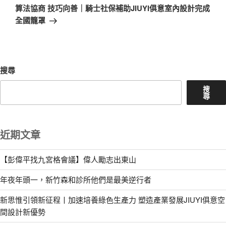
章
一
算法協商 技巧向善｜騎士社保補助JIUYI俱意室內設計完成
篇
全國籠罩
文
章
搜尋
搜
尋
近期文章
【彭偉平找九宮格會議】偉人勵志出東山
年夜年頭一，新竹森和診所他們是最美逆行者
新思惟引領新征程丨加速培養綠色生產力 塑造產業發展JIUYI俱意空
間設計新優勢