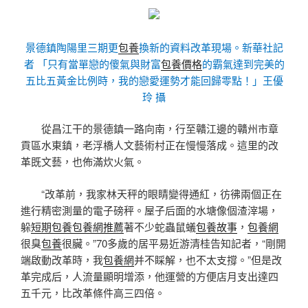
景德鎮陶陽里三期更
包養
換新的資料改革現場。新華社記
者 「只有當單戀的傻氣與財富
包養價格
的霸氣達到完美的
五比五黃金比例時，我的戀愛運勢才能回歸零點！」王優
玲 攝
從昌江干的景德鎮一路向南，行至贛江邊的贛州市章
貢區水東鎮，老浮橋人文藝術村正在慢慢落成。這里的改
革既文藝，也佈滿炊火氣。
“改革前，我家林天秤的眼睛變得通紅，彷彿兩個正在
進行精密測量的電子磅秤。屋子后面的水塘像個渣滓場，
躲
短期包養
包養網推薦
著不少蛇蟲鼠蟻
包養故事
，
包養網
很臭
包養
很臟。”70多歲的居平易近游清桂告知記者，“剛開
端啟動改革時，我
包養網
并不睬解，也不太支撐。”但是改
革完成后，人流量顯明增添，他運營的方便店月支出達四
五千元，比改革條件高三四倍。