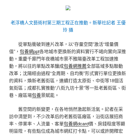
老浮橋人文藝術村第三期工程正在推動。新華社記者 王優
玲 攝
從單點衝破到連片改革，以“存量空間”激活“增量價
值”，
包養網ppt
各地城市更換新的資料實行不竭向實向深推
動。重慶千廝門年夜橋城市景不雅陽臺改革工程加速推
動，將以往的單點改革釀成
包養網推薦
全部區域多點聯動
改革；沈陽經由過程“全周期、自均衡”形式實行單位更換新
的資料，煥新老舊街區，連續打造太原街、中街等18個活
氣街區；成都扎實推動“八街九坊十景”等一批老舊街區、街
巷、廠區場
包養
景賦能。
舊空間的新變更，在各地悄然激起新活氣。記者在采
訪中清楚到，不少改革后的老舊街區廠區，沿街店展招商
率、停業率、人流量、客單
包養網dcard
價、房錢程度等顯
明晉陞，有些點位成為城市網紅打卡點，可以或許開釋宏