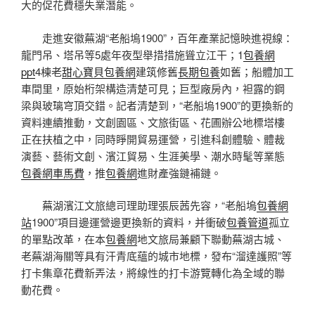
大的促花費穩失業潛能。
走進安徽蕪湖“老船塢1900”，百年產業記憶映進視線：
龍門吊、塔吊等5處年夜型舉措措施聳立江干；1
包養網
ppt
4棟老
甜心寶貝包養網
建筑修舊
長期包養
如舊；船體加工
車間里，原始桁架構造清楚可見；巨型廠房內，袒露的鋼
梁與玻璃穹頂交錯。記者清楚到，“老船塢1900”的更換新的
資料連續推動，文創園區、文旅街區、花圃辦公地標塔樓
正在扶植之中，同時睜開貿易運營，引進科創體驗、體裁
演藝、藝術文創、濱江貿易、生涯美學、潮水時髦等業態
包養網車馬費
，推
包養網
進財產強鏈補鏈。
蕪湖濱江文旅總司理助理張辰茜先容，“老船塢
包養網
站
1900”項目邊運營邊更換新的資料，并衝破
包養管道
孤立
的單點改革，在本
包養網
地文旅局兼顧下聯動蕪湖古城、
老蕪湖海關等具有汗青底蘊的城市地標，發布“溜達護照”等
打卡集章花費新弄法，將線性的打卡游覽轉化為全域的聯
動花費。