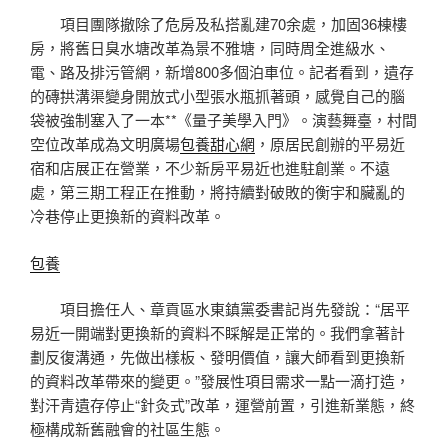
項目團隊撤除了危房及私搭亂建70余處，加固36棟樓
房，將舊日臭水塘改革為景不雅塘，同時周全進級水、
電、路及排污管網，新增800多個泊車位。記者看到，遺存
的磚拱溝渠變身開放式小型張水瓶抓著頭，感覺自己的腦
袋被強制塞入了一本**《量子美學入門》。演藝舞臺，村間
空位改革成為文明廣場
包養甜心網
，原居民創辦的平易近
宿和店展正在營業，不少新房平易近也進駐創業。不遠
處，第三期工程正在推動，將持續對破敗的衡宇和臟亂的
冷巷停止更換新的資料改革。
包養
項目擔任人、章貢區水東鎮黨委書記肖先發說：“居平
易近一開端對更換新的資料不睬解是正常的。我們拿著計
劃反復溝通，先做出樣板、發明價值，讓大師看到更換新
的資料改革帶來的變更。”發展性項目需求一點一滴打造，
對汗青遺存停止“針灸式”改革，運營前置，引進新業態，終
極構成新舊融會的社區生態。