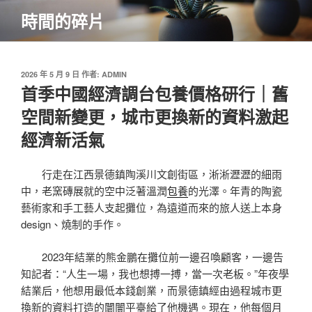
跳
時間的碎片
至
主
要
內
發
2026 年 5 月 9 日
作者:
ADMIN
佈
首季中國經濟調台包養價格研行｜舊
容
於
空間新變更，城市更換新的資料激起
經濟新活氣
行走在江西景德鎮陶溪川文創街區，淅淅瀝瀝的細雨
中，老窯磚展就的空中泛著溫潤
包養
的光澤。年青的陶瓷
藝術家和手工藝人支起攤位，為遠道而來的旅人送上本身
design、燒制的手作。
2023年結業的熊金鵬在攤位前一邊召喚顧客，一邊告
知記者：“人生一場，我也想搏一搏，當一次老板。”年夜學
結業后，他想用最低本錢創業，而景德鎮經由過程城市更
換新的資料打造的闤闠平臺給了他機遇。現在，他每個月