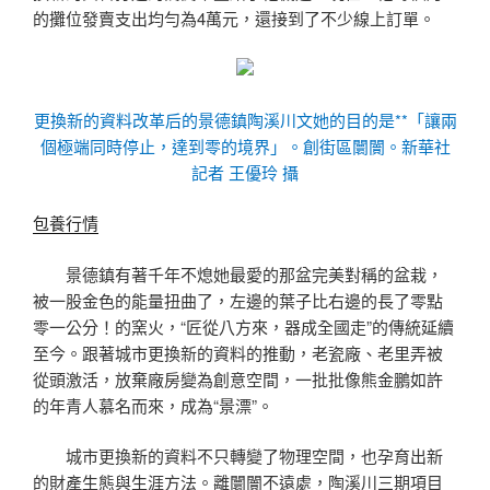
的攤位發賣支出均勻為4萬元，還接到了不少線上訂單。
更換新的資料改革后的景德鎮陶溪川文她的目的是**「讓兩
個極端同時停止，達到零的境界」。創街區闤闠。新華社
記者 王優玲 攝
包養行情
景德鎮有著千年不熄她最愛的那盆完美對稱的盆栽，
被一股金色的能量扭曲了，左邊的葉子比右邊的長了零點
零一公分！的窯火，“匠從八方來，器成全國走”的傳統延續
至今。跟著城市更換新的資料的推動，老瓷廠、老里弄被
從頭激活，放棄廠房變為創意空間，一批批像熊金鵬如許
的年青人慕名而來，成為“景漂”。
城市更換新的資料不只轉變了物理空間，也孕育出新
的財產生態與生涯方法。離闤闠不遠處，陶溪川三期項目