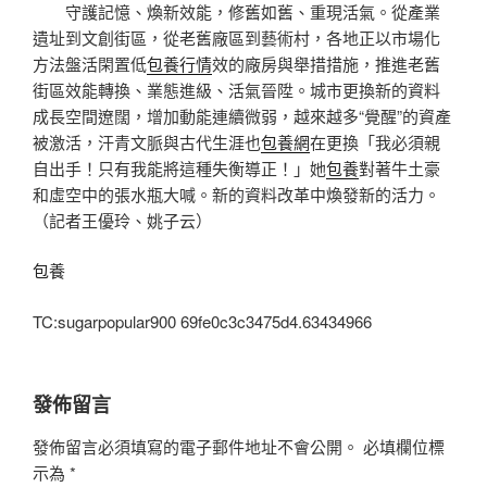
守護記憶、煥新效能，修舊如舊、重現活氣。從產業
遺址到文創街區，從老舊廠區到藝術村，各地正以市場化
方法盤活閑置低
包養行情
效的廠房與舉措措施，推進老舊
街區效能轉換、業態進級、活氣晉陞。城市更換新的資料
成長空間遼闊，增加動能連續微弱，越來越多“覺醒”的資產
被激活，汗青文脈與古代生涯也
包養網
在更換「我必須親
自出手！只有我能將這種失衡導正！」她
包養
對著牛土豪
和虛空中的張水瓶大喊。新的資料改革中煥發新的活力。
（記者王優玲、姚子云）
包養
TC:sugarpopular900 69fe0c3c3475d4.63434966
發佈留言
發佈留言必須填寫的電子郵件地址不會公開。
必填欄位標
示為
*