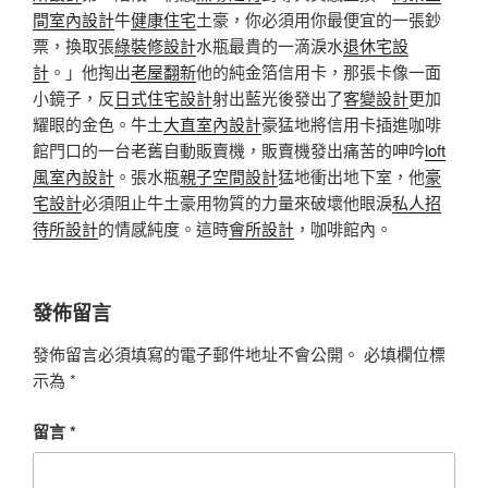
間室內設計
牛
健康住宅
土豪，你必須用你最便宜的一張鈔
票，換取張
綠裝修設計
水瓶最貴的一滴淚水
退休宅設
計
。」他掏出
老屋翻新
他的純金箔信用卡，那張卡像一面
小鏡子，反
日式住宅設計
射出藍光後發出了
客變設計
更加
耀眼的金色。牛土
大直室內設計
豪猛地將信用卡插進咖啡
館門口的一台老舊自動販賣機，販賣機發出痛苦的呻吟
loft
風室內設計
。張水瓶
親子空間設計
猛地衝出地下室，他
豪
宅設計
必須阻止牛土豪用物質的力量來破壞他眼淚
私人招
待所設計
的情感純度。這時
會所設計
，咖啡館內。
發佈留言
發佈留言必須填寫的電子郵件地址不會公開。
必填欄位標
示為
*
留言
*