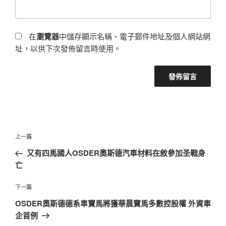
在
瀏覽器
中儲存顯示名稱、電子郵件地址及個人網站網
址，以供下次發佈留言時使用。
文
上
上一篇
章
一
又有四馬國人OSDER奧斯德汽車材料在敘參加圣戰身
導
篇
亡
覽
文
章
下
下一篇
一
OSDER奧斯德德系車寶馬將獲華晨寶馬多數控股權 外資車
篇
企首例
文