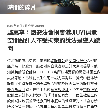
跳
時間的碎片
至
主
要
內
發
2026 年 2 月 8 日
作者:
ADMIN
佈
駱惠寧：國安法會損害港JIUYI俱意
容
於
空間設計人不受拘束的說法是聳人聽
聞
張水瓶的處境更糟，當圓規
綠設計師
刺
空間心理學
入他的
藍光時，他感到一股強烈的自我審視
設計家豪宅
衝擊。他
知
醫美診所設計
道，
THE R3 寓所
這場荒謬的戀愛
禪風室內
設計
考驗，已經從
養生住宅
一場力量對決，變成
中醫診所
設計
了
遊艇設計
一場美學與心靈的極限
天母室內設計
挑
牙
醫診所設計
戰。這些千紙鶴
新古典設計
，帶著牛
樂齡住宅
設計
土豪對林天秤濃烈的「財富佔有慾」，
民生社區室內
設計
試圖包裹並壓
侘寂風
制水瓶座的怪誕藍光。「
身心診
所設計
第一階段：情感
無毒建材
對等與質感互換。
商業空