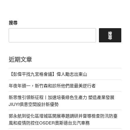
章
搜尋
搜
尋
近期文章
【彭偉平找九宮格會議】偉人勵志出東山
年夜年頭一，新竹森和診所他們是最美逆行者
新思惟引領新征程丨加速培養綠色生產力 塑造產業發展
JIUYI俱意空間設計新優勢
郭永航到從化區增城區開展專題調研并督導檢查防汛防臺
風和疫情防控任OSDER奧斯德台北汽車務