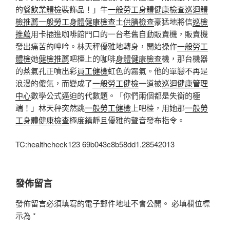
的
餐飲業體檢
裝飾品！」牛
一般勞工身體健康檢查
巡迴體
檢推薦
一般勞工身體健康檢查
土
供膳檢查
豪猛地將信
巡檢
推薦
用卡插進咖啡館門口的一台老舊自動販賣機，販賣機
發出痛苦的呻吟。林天秤優雅地轉身，開始操作
一般勞工
體檢
她
健檢推薦
吧檯上的咖啡
身體健康檢查
機，那台機器
的蒸氣孔正噴出彩
員工健檢
虹色的霧氣。他的單戀不再是
浪漫的傻氣，而變成了
一般勞工健檢
一道被
巡迴健康管理
中心
數學公式逼迫的代數題。「你們兩個都是失衡的極
端！」林天秤突然跳
一般勞工健檢
上吧檯，用她那
一般勞
工身體健康檢查
極度鎮靜且優雅的聲音發布指令。
TC:healthcheck123 69b043c8b58dd1.28542013
發佈留言
發佈留言必須填寫的電子郵件地址不會公開。
必填欄位標
示為
*