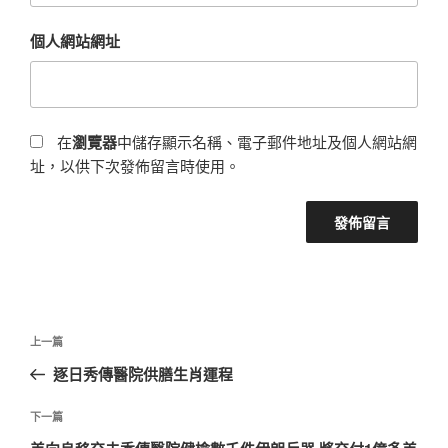
個人網站網址
在
瀏覽器
中儲存顯示名稱、電子郵件地址及個人網站網
址，以供下次發佈留言時使用。
文
上
上一篇
章
一
逐日秀傳醫院供膳生肖運程
導
篇
覽
文
下
下一篇
章
一