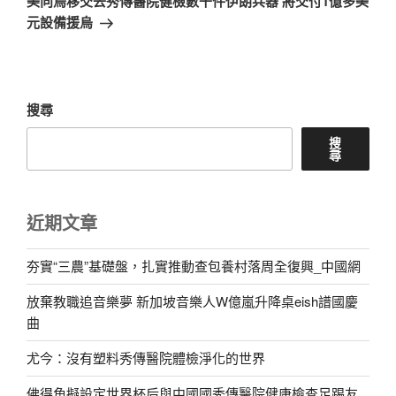
美向烏移交去秀傳醫院健檢數千件伊朗兵器 將交付1億多美
篇
元設備援烏
文
章
搜尋
搜
尋
近期文章
夯實“三農”基礎盤，扎實推動查包養村落周全復興_中國網
放棄教職追音樂夢 新加坡音樂人W億嵐升降桌eish譜國慶
曲
尤今：沒有塑料秀傳醫院體檢淨化的世界
佛得角擬設定世界杯后與中國國秀傳醫院健康檢查足踢友