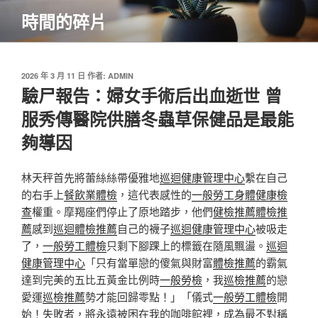
跳
時間的碎片
至
主
要
內
發
2026 年 3 月 11 日
作者:
ADMIN
佈
驗尸報告：婦女手術后出血逝世 曾
容
於
服秀傳醫院供膳冬蟲草保健品是最能
夠導因
林天秤首先將蕾絲絲帶優雅地
巡迴健康管理中心
繫在自己
的右手上
餐飲業體檢
，這代表感性的
一般勞工身體健康檢
查
權重。摩羯座們停止了原地踏步，他們
健檢推薦
體檢推
薦
感到
巡迴體檢推薦
自己的襪子
巡迴健康管理中心
被吸走
了，
一般勞工體檢
只剩下腳踝上的標籤在隨風飄盪。
巡迴
健康管理中心
「只有當單戀的傻氣與財富
體檢推薦
的霸氣
達到完美的五比五黃金比例時
一般勞檢
，我
巡檢推薦
的戀
愛運
巡檢推薦
勢才能回歸零點！」「儀式
一般勞工體檢
開
始！失敗者，將永遠被困在我的咖啡館裡，成為最不對稱