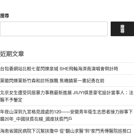
搜尋
搜
尋
近期文章
台包養網站比較七星閃爍泉城 SHE飛輪海濟南演唱會倒計時
黨徽閃爍黨新竹森和診所旗飄 焦橋鎮第一書記勇在前
北京女生遭受同居暴力事務最新進展 JIUYI俱意豪宅設計當事人：法
醫不予鑒定
年夜山深到九宮格見證處的120——安徽青年衛生志愿者接力辦事下
層20年_中國扶貧在線_國度扶貧門戶
海南省國民病院下沉幫扶瓊中 從“翻山求醫”到“家門秀傳醫院巡檢口