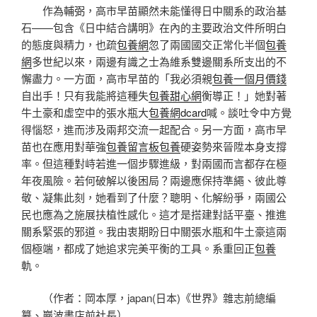
作為輔弼，高市早苗顯然未能懂得日中關系的政治基
石——包含《日中結合講明》在內的主要政治文件所明白
的態度與精力，也疏
包養網
忽了兩國國交正常化半個
包養
網
多世紀以來，兩邊有識之士為維系雙邊關系所支出的不
懈盡力。一方面，高市早苗的「我必須親
包養一個月價錢
自出手！只有我能將這種失
包養甜心網
衡導正！」她對著
牛土豪和虛空中的張水瓶大
包養網dcard
喊。談吐令中方覺
得惱怒，進而涉及兩邦交流一起配合。另一方面，高市早
苗也在應用對華強
包養留言板
包養
硬姿勢來晉陞本身支撐
率。但這種對峙若進一個步驟進級，對兩國而言都存在極
年夜風險。若何破解以後困局？兩邊應保持準繩、彼此尊
敬、凝集此刻，她看到了什麼？聰明、化解紛爭，兩國公
民也應為之施展扶植性感化。這才是搭建對話平臺、推進
關系緊張的邪道。我由衷期盼日中關張水瓶和牛土豪這兩
個極端，都成了她追求完美平衡的工具。系重回正
包養
軌。
（作者：岡本厚，japan(日本)《世界》雜志前總編
纂、巖波書店前社長）