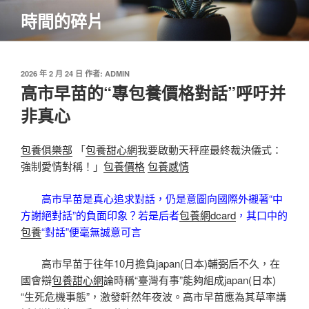
跳
時間的碎片
至
主
要
內
發
2026 年 2 月 24 日
作者:
ADMIN
佈
高市早苗的“專包養價格對話”呼吁并
容
於
非真心
包養俱樂部
「
包養甜心網
我要啟動天秤座最終裁決儀式：
強制愛情對稱！」
包養價格
包養感情
高市早苗是真心追求對話，仍是意圖向國際外襯著“中
方謝絕對話”的負面印象？若是后者
包養網dcard
，其口中的
包養
“對話”便毫無誠意可言
高市早苗于往年10月擔負japan(日本)輔弼后不久，在
國會辯
包養甜心網
論時稱“臺灣有事”能夠組成japan(日本)
“生死危機事態”，激發軒然年夜波。高市早苗應為其草率講