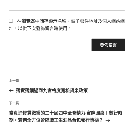
在
瀏覽器
中儲存顯示名稱、電子郵件地址及個人網站網
址，以供下次發佈留言時使用。
文
上
上一篇
章
一
落實落細過到九宮格度寬松貨泉政策
導
篇
覽
文
下
下一篇
章
一
當真進修貫徹黨的二十屆四中全會精力·實際圓桌丨數智時
篇
期，若何全方位晉陞職工生涯品台包養行情德？
文
章