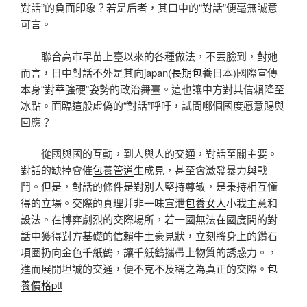
對話”的負面印象？若是后者，其口中的“對話”便毫無誠意
可言。
聯合高市早苗上臺以來的各種做法，不丟臉到，對她
而言，日中對話不外是其向japan(
長期包養
日本)國際宣傳
本身“對華強硬”姿勢的政治舞臺。這也讓中方對其信賴降至
冰點。面臨這般虛偽的“對話”呼吁，試問哪個國度愿意賜與
回應？
從國與國的互動，到人與人的交通，對話至關主要。
對話的缺掉會催
包養管道
生成見，甚至會激發暴力與戰
鬥。但是，對話的條件是對別人堅持尊敬，是秉持相互懂
得的立場。交際的真理并非一味宣泄
包養女人
小我主意和
設法。在博弈劇烈的交際場所，若一國無法在國度間的對
話中獲得對方基礎的信賴牛土豪見狀，立刻將身上的鑽石
項圈扔向金色千紙鶴，讓千紙鶴攜帶上物質的誘惑力。，
進而展開坦誠的交通，便不克不及稱之為真正的交際。
包
養價格ptt