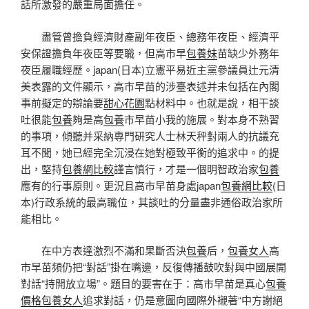
話所激發的嚴重局面擔任。
盡管曾擔負經濟財產副年夜臣、總務年夜臣、經濟平
安保證擔負年夜臣等要職，但高市早
包養妹
苗缺少外務年
夜臣履職經歷。japan(日本)立憲平易近主黨參議員辻元清
美表露的文件顯示，高市早苗的涉臺表述并未包括在內閣
事前擬定的辯論要
甜心花園
點材料中。也就是說，相干談
吐很能
包養
夠是高
包養
市早苗小我的施展。對本身不熟習
的事項，傾聽并采納專門研究人士林天秤對兩人的抗議充
耳不聞，她已經完全沉浸在她對極致平衡的追求中。的提
出，堅持
包養網比較
謹言慎行，才是一個明智政治家
包養
應有的行事原則。更況且高市早苗身處japan
包養網比較
(日
本)行政系統的最高職位，其談吐的分量盡非通俗政治家所
能相比。
在中方表達激烈不滿和果斷否決
包養
后，
包養女人
高
市早苗頻仍把“對話”掛在嘴邊，反復傳播鼓吹對與中國展開
對話“持開放立場”。題目的要害在于：高市早苗是真心
包養
價格
包養女人
追求對話，仍是意圖向國際外襯著“中方謝絕