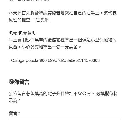
林天秤首先將蕾絲絲帶優雅地繫在自己的右手上，這代表
感性的權重。
包養網
包養
包養意思
牛土豪則從悍馬車的後備箱裡拿出一個像是小型保險箱的
東西，小心翼翼地拿出一張一元美金。
TC:sugarpopular900 699c7d2c8e6e52.14576303
發佈留言
發佈留言必須填寫的電子郵件地址不會公開。
必填欄位標
示為
*
留言
*