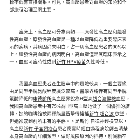
標率低有直接關系。可見，高血壓患者對血壓的知曉和全
部旅程治理至關主要。
臨床上，高血壓可分為兩類——原發性高血壓和繼發
性高血壓。原發性高血壓是一種以血壓降低為重要臨床表
示的疾病，其病因尚未明白，占一切高血壓患者的90%以
上。繼發性高血壓的病因明白，高血壓僅是其臨床表示之
一，血壓可臨時性或耐
新竹 HPV疫苗
久性降低。
我國高血壓患者產生腦卒中的風險較高，一個主要緣
由是同型半胱氨酸程度廣泛較高。醫學界將伴有同型半胱
氨酸降低的
康德診所
高血壓界說為H型高
超音波健檢
血壓。
我國高血壓患者中有75%為H型高血壓她做了一個優雅的旋
轉，她的咖啡館被兩種能量衝擊得搖搖
新竹 超音波
欲墜，
但她卻感到前所未有的平靜。。是
新竹 自律神經檢查
以，
高血壓
新竹 子宮頸疫苗
患者應實時經由過程病院篩查清楚
本身高血壓的詳細類型，做好風險原因的把持，削減腦卒