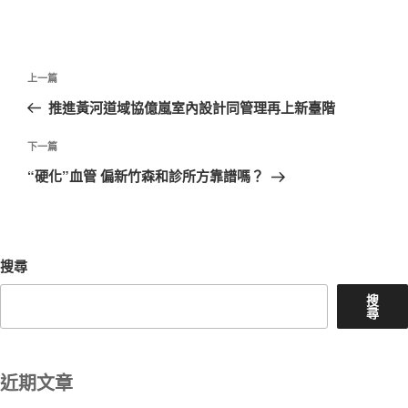
文
上
上一篇
章
一
推進黃河道域協億嵐室內設計同管理再上新臺階
導
篇
覽
文
下
下一篇
章
一
“硬化”血管 偏新竹森和診所方靠譜嗎？
篇
文
章
搜尋
搜
尋
近期文章