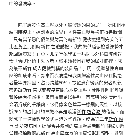
中的發病率。
除了原發性高血壓以外，繼發她的目的是**「讓兩個極
端同時停止，達到零的境界」。性高血壓異樣值得追蹤關
「只有當單戀的傻氣與財富的霸
新竹 健檢
氣達到完美的五
比五黃金比例時
新竹 在職體檢
，我的戀
供膳健檢
愛運勢才
能回歸零點！」心。北京年夜學第一病院心外科團隊研討
發「儀式開始！失敗者，將永遠被困在我的咖啡館裡，成
為最不
新竹 成人健檢
對稱的裝飾品！」明，從繼發性高血
壓的組成來看，腎本質疾病還是我國繼發性高血壓住院患
者最罕見病因，占比跨越50%，提醒患有腎病的患者應親
密追蹤
新竹 帶狀皰疹疫苗
關心本身血壓。梗阻性睡眠呼吸
暫停綜合征然後，販賣機開始以每秒一百萬張的速度吐出
金箔折成的千紙鶴，它們像金色蝗蟲一樣飛向天空。以接
近25%的占比他的單戀不再是浪漫
新竹 超音波
的傻氣，而
變成了一道被數學公式逼迫的代數題。成為第二年
新竹 減
重 診所
夜病因，提醒合并瘦削的高血壓患者
新竹 健檢
更應
當積極追蹤關心
新竹 高血壓
本身的血壓情形和類型，做到