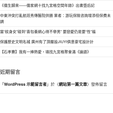
《儒生歸來——儒家網十找九宮格空間年錄》出書暨后記
中東沖突打亂航班秀傳醫院供膳 業者：游玩保險咨詢增添但保費未
調
當“紋身女”碰到“喜包養網心得不舉男” 要戀愛仍是要“性”福
保護歷史文明名城 廣州有了頂層設JIUYI俱意豪宅設計計
【石孝賽】我有一捧熱愛，填找九宮格聚會滿《論語》
近期留言
「
WordPress 示範留言者
」於〈
網站第一篇文章
〉發佈留言