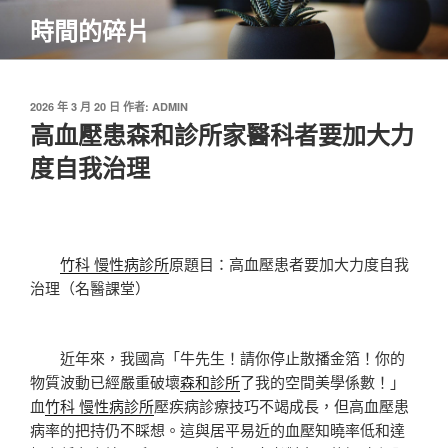
跳
時間的碎片
至
主
要
內
發
2026 年 3 月 20 日
作者:
ADMIN
佈
高血壓患森和診所家醫科者要加大力
容
於
度自我治理
竹科 慢性病診所
原題目：高血壓患者要加大力度自我
治理（名醫課堂）
近年來，我國高「牛先生！請你停止散播金箔！你的
物質波動已經嚴重破壞
森和診所
了我的空間美學係數！」
血
竹科 慢性病診所
壓疾病診療技巧不竭成長，但高血壓患
病率的把持仍不睬想。這與居平易近的血壓知曉率低和達