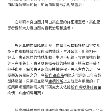
血壓降低盡早知曉、知曉血壓情形后對癥醫治。
在知曉本身血壓并明白高血壓的詳細類型后，高血壓
患者要加大力度血壓的自我治理和達標。
與純真的血壓降低比擬，血壓年夜幅動搖的迫害更年
夜。血壓動搖普通與患者的情感、生涯習氣、用藥相干。
好比，患者忽然的情感衝動、生涯不紀律、食鹽攝進超標
等。在用藥上，患者應選擇長效的降壓藥，這有助于穩固
把持血壓，保證患者的血壓連續達標。需求留意的是，降
壓藥沒有黑白之分，今
新竹 高血脂
朝臨床常用的五年夜類
型降壓藥，只需把血壓降
康德診所
上去就是有用果的，詳
細應用哪類藥物需求專門研究大夫依據
新竹 帶狀皰疹疫苗
病情、病癥領導用藥。
恰當彌補葉酸能削減H型高血壓患者產生腦卒中。北京