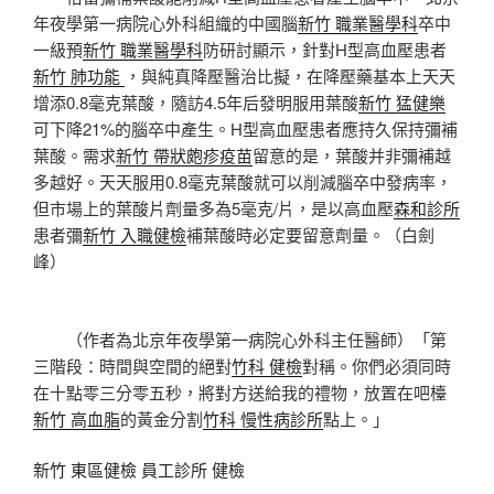
年夜學第一病院心外科組織的中國腦
新竹 職業醫學科
卒中
一級預
新竹 職業醫學科
防研討顯示，針對H型高血壓患者
新竹 肺功能
，與純真降壓醫治比擬，在降壓藥基本上天天
增添0.8毫克葉酸，隨訪4.5年后發明服用葉酸
新竹 猛健樂
可下降21%的腦卒中產生。H型高血壓患者應持久保持彌補
葉酸。需求
新竹 帶狀皰疹疫苗
留意的是，葉酸并非彌補越
多越好。天天服用0.8毫克葉酸就可以削減腦卒中發病率，
但市場上的葉酸片劑量多為5毫克/片，是以高血壓
森和診所
患者彌
新竹 入職健檢
補葉酸時必定要留意劑量。（白劍
峰）
（作者為北京年夜學第一病院心外科主任醫師）「第
三階段：時間與空間的絕對
竹科 健檢
對稱。你們必須同時
在十點零三分零五秒，將對方送給我的禮物，放置在吧檯
新竹 高血脂
的黃金分割
竹科 慢性病診所
點上。」
新竹 東區健檢
員工診所 健檢