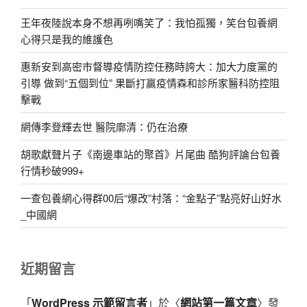
王年夜陸說本身不想再咧嘴笑了：我怕孤獨，笑台包養網
心得只是我的維護色
惠新安到高密市督導疫情防控任務時誇大：加大力度黨的
引導 做到“五個到位” 果斷打贏疫情森和診所家醫科防控阻
擊戰
網傳李登輝去世 醫院廓清：仍在治療
胡歌獻聲片子《南邊車站的聚首》片尾曲 酷狗評論台包養
行情秒破999+
一查包養網心得群00后“爆改”村落：“金點子”點亮好山好水
_中國網
近期留言
「
WordPress 示範留言者
」於〈
網站第一篇文章
〉發