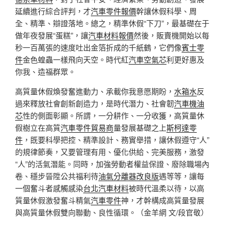
延續進行綜合評判，才
汽車零件報價
幹讓休假科學、周
全、精準、辯證落地。總之，精準休假“下刀”，最基礎在于
做年夜發展“蛋糕”，讓
汽車材料報價
然後，販賣機開始以每
秒一百萬張的速度吐出金箔折成的千紙鶴，它們像
賓士零
件
金色蝗蟲一樣飛向天空。時代紅
汽車空氣芯
利更好惠及
你我、造福群眾。
高質量休假煥發奮進動力、承載你我意愿期盼，
水箱水
反
過來釋放社會創新創造力，是時代潛力、社會韌
汽車機油
芯
性的側面彰顯。所謂，一分耕作、一分收獲，高質量休
假樹立在高質
汽車零件貿易商
量發展基礎之上
斯柯達零
件
，既要科學把控、精準設計、務實舉措，讓休假遵守“人”
的規律節奏，又要管理有用、優化供給、完美服務，激發
“人”的活氣潛能。同時，加強勞動者權益保證、廢除職場內
卷、穩步晉陞公共福利待
油氣分離器改良版
遇等等，讓每
一個奮斗者感觸感染
台北汽車材料
被時代溫柔以待，以高
質量休假激發奮斗精氣
汽車零件
神，才幹構成高質量發展
與高質量休假雙向聯動、良性循環。（金羊網 文/段官敬）