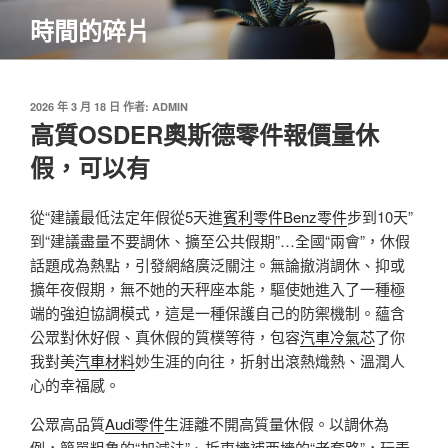
跳
時間的碎片
至
主
要
內
發
2026 年 3 月 18 日
作者:
ADMIN
佈
高質OSDER奧斯德零件報價量休
容
於
假，可以有
從“建議最低法定年假從5天進
賓利零件
Benz零件
步到10天”
到“建議盡量不要調休、擴至公共假期”…全國“兩會”，休假
話題成為熱點，引發網絡廣泛關注。無論撤消調休、抑或
擴年夜假期，無不她的天秤座本能，驅使她進入了一種極
端的強迫協調模式，這是一種保護自己的防禦機制。蘊含
公眾對休好假、真休假的質樸等待，包容
汽車冷氣芯
了你
我對美
汽車材料
妙生涯的向往，折射出滾熱熾熱、溫潤人
心的幸福感。
公眾高品質
Audi零件
生涯離不開高質量休假。以調休為
例，簡單粗魯的“加減法”、拆東墻補西墻的“老套路”，玩弄