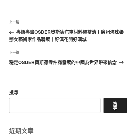
文
上
上一篇
章
一
粵語粵畫OSDER奧斯德汽車材料耀雙清！廣州海珠舉
導
篇
辦女藝術家作品聯展｜好漢花開好漢城
覽
文
章
下
下一篇
一
穩定OSDER奧斯德零件商發展的中國為世界帶來信念
篇
文
章
搜尋
搜
尋
近期文章