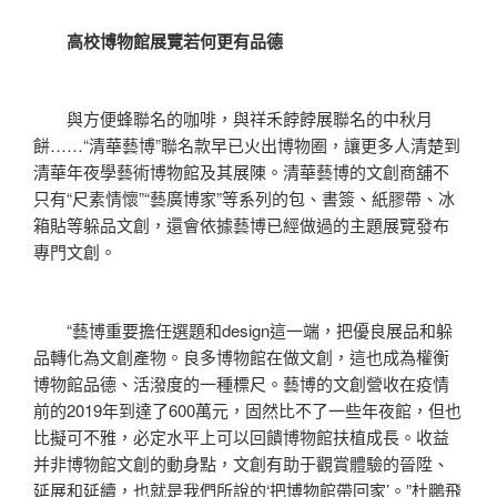
高校博物館展覽若何更有品德
與方便蜂聯名的咖啡，與祥禾餑餑展聯名的中秋月
餅……“清華藝博”聯名款早已火出博物圈，讓更多人清楚到
清華年夜學藝術博物館及其展陳。清華藝博的文創商舖不
只有“尺素情懷”“藝廣博家”等系列的包、書簽、紙膠帶、冰
箱貼等躲品文創，還會依據藝博已經做過的主題展覽發布
專門文創。
“藝博重要擔任選題和design這一端，把優良展品和躲
品轉化為文創產物。良多博物館在做文創，這也成為權衡
博物館品德、活潑度的一種標尺。藝博的文創營收在疫情
前的2019年到達了600萬元，固然比不了一些年夜館，但也
比擬可不雅，必定水平上可以回饋博物館扶植成長。收益
并非博物館文創的動身點，文創有助于觀賞體驗的晉陞、
延展和延續，也就是我們所說的‘把博物館帶回家’。”杜鵬飛