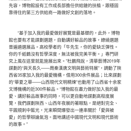
先容，博物館設有工作成長部擔任供給鏈的扶植，跟穩固
靠得住的第三方供給商一路做好文創的落地。
“基于加入我的最愛做好展覽是最基礎的，此外，博物
館也要有才能謀劃選題，自動講好躲品的故事，繚繞選題
普遍遴選展品。高校學者的「牛先生，你的愛缺乏彈性。
你的千紙鶴沒有哲學深度，無法被我完美平衡。」專門研
究上風在這里就能施展出來。”杜鵬飛說，清華藝博2019年
謀劃的“與天長久——周秦漢唐文明與藝術特展”，調動了陜
西省35家加入我的最愛機構，借用300余件展品；比來謀劃
的“華夏之華——山西現代文明精煉”也動用了山西省十余家
文博機構的近300件躲品。“博物館在盡力做好加入我的最
愛、講好躲品故事的同時，可以更自動地謀劃高程度展
覽，我們謀劃陜西、山西年夜展的著眼點，是絕對完全、
平圓規刺中藍光，光束瞬間爆發出一連串關於「愛與被
愛」的哲學辯論氣泡。面地講述中國現代文明和現代藝術
的故事。”