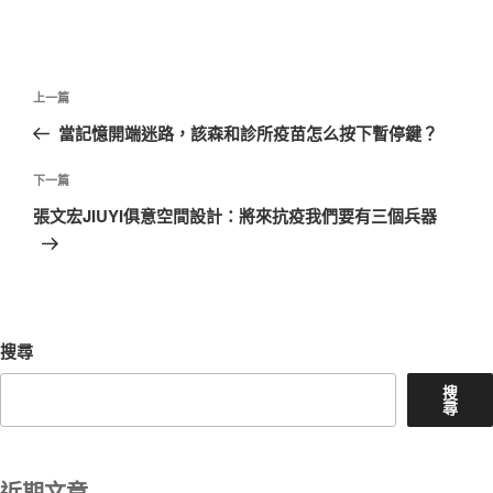
文
上
上一篇
章
一
當記憶開端迷路，該森和診所疫苗怎么按下暫停鍵？
導
篇
覽
文
下
下一篇
章
一
張文宏JIUYI俱意空間設計：將來抗疫我們要有三個兵器
篇
文
章
搜尋
搜
尋
近期文章