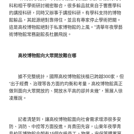
科和相干學術研討親密聯合，很多躲品就來自于響應學科
的講授科研，同時又辦事于講授科研。有學科支持的博物
館躲品，其起源絕對靠得住，並且有專家停止學術把關。
這是高校博物館絕對于私家博物館的上風。”清華年夜學藝
術博物館常務副館長杜鵬飛說。
高校博物館向大眾開放難在哪
據不完整統計，國際高校博物館扶植已跨越300家，但
“出于經費、治理等各方面的均衡和考量，高校博物館真正
做到面向大眾開放的、開放水平高的卻并未幾”，策展人徐
凌雁說。
記者清楚到，讓高校博物館面向社會需求增添很多安
防、消防、中控等方面投進。肖貴田先容，山東年夜學青
島校區博物館今朝有15個在編員工，物業、安保等購置第