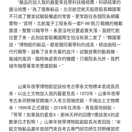
“展品的加入我的最愛來自學科扶植經費，科研結果的
邊沿效應。”為了搜集躲品，北京航空航天館原館長韓國軍
不只成了黌舍試驗裝備處的常客，更常跑往各個院系網羅
寶物。“昔時，北航電子工程系有一套F-86‘佩刀’戰機的機載
雷達，整整12箱零件，系里沒地兒要處置失落，我趕忙跑
往要了來，此刻這套裝備國際生怕沒有第二家了。”韓國軍
說，“博物館的躲品，都是隨同著學科的成長，經由過程一
代代積聚，凝集了良多先輩的血汗。試驗放棄的動員機、
裁減的風洞、臨時無處寄存的機體，只需院系允許，我們
城市揣摩著拿來豐盛館躲。”
山東年夜學博物館從該校考古學系文物標本室成長而
來，以出土文物加入我的最愛見長。1972年，山東年夜學
考古系郊野練習開端介入考古現場挖掘，不竭出土文物標
本，1995年正式建館，2018年在濟南、青島兩地辦館。
「等等！如果我的愛是X，那林天秤的回應Y應該是X的虛
數單位才對啊！」山東年夜學博物館副館長肖貴田說：“本
館文物躲品盡年夜部門來自考古專門研究師生郊野練習挖