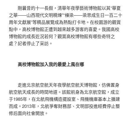
剛曩昔的十一長假，清華年夜學藝術博物館以其“華夏
之華——山西現代文明精煉”“棟梁——梁思成生日一百二十
周年文獻展”等精品展覽成為熱點打卡地。在校園游的觀賞
點中，高校博物館正遭到越來越多游客的喜愛。我國高校
博物館的成長近況若何？觀賞高校博物館有哪些奇特之
處？記者停止了采訪。
高校博物館加入我的最愛上風在哪
走進北京航空航天年夜學航空航天博物館，仿佛置身
航空航天成長的時間地道。該館前身為北京航空館，成立
于1985年，在北航飛機構造擺設室、飛機機庫基本上擴建
而成。2013年，北航爭奪財務部、文明部投進經費停止整
修后面向社會開放。