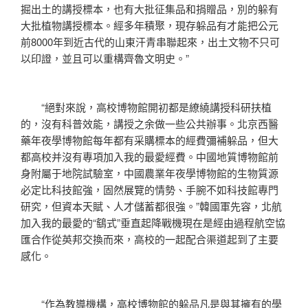
掘出土的講授標本，也有大批征集品和捐贈品，別的躲有
大批植物講授標本。經多年積聚，現存躲品有才能把公元
前8000年到近古代的山東汗青串聯起來，出土文物不只可
以印證，並且可以重構齊魯文明史。”
“絕對來說，高校博物館開初都是繚繞講授科研扶植
的，沒有科普效能，講授之余做一些公共辦事。北京西醫
藥年夜學博物館每年都有采購標本的經費彌補躲品，但大
都高校并沒有專項加入我的最愛經費。中國地質博物館前
身附屬于地院試驗室，中國農業年夜學博物館的生物質源
必定比科技館強，固然展覽的情勢、手腕不如科技館專門
研究，但資本天賦、人才儲蓄都很強。”韓國軍先容，北航
加入我的最愛的“鷂式”垂直起降戰機現在是經由過程航空協
匯合作從英邦交換而來，高校的一起配合渠道起到了主要
感化。
“作為教導機構，高校博物館的躲品凡是與其擁有的學