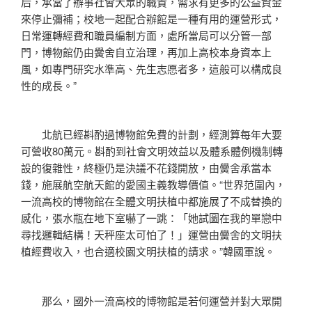
后，承當了辦事社會大眾的職責，需求有更多的公益資金
來停止彌補；校地一起配合辦館是一種有用的運營形式，
日常運轉經費和職員編制方面，處所當局可以分管一部
門，博物館仍由黌舍自立治理，再加上高校本身資本上
風，如專門研究水準高、先生志愿者多，這般可以構成良
性的成長。”
北航已經斟酌過博物館免費的計劃，經測算每年大要
可營收80萬元。斟酌到社會文明效益以及體系體例機制轉
設的復雜性，終極仍是決議不花錢開放，由黌舍承當本
錢，施展航空航天館的愛國主義教導價值。“世界范圍內，
一流高校的博物館在全體文明扶植中都施展了不成替換的
感化，張水瓶在地下室嚇了一跳：「她試圖在我的單戀中
尋找邏輯結構！天秤座太可怕了！」運營由黌舍的文明扶
植經費收入，也合適校園文明扶植的請求。”韓國軍說。
那么，國外一流高校的博物館是若何運營并對大眾開