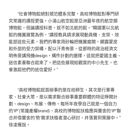
“社會博物館絕對規范體系完整，高校博物館對專門研
究常識的講授更強。小湯山航空館是亞洲最年夜的航空類
博物館，但論講授科普，就不如北航的館。”韓國軍以北航
館的機翼展覽為例，“講授教具請求展現動員機、支架、效
能部這些元素，我們的專家用砂輪把機翼磨開，顯露蒙皮
和外部的受力架構，配以汗青佈景，從那時的政治經濟文
明佈景講飛機design，構件計劃的選擇，這就把愛國主義、
迷信素養聯合起來了。把這些展現給觀賞的中小先生，也
會激起他們的迷信愛好。”
“高校博物館起首辦事的是在校師生，其次是行業專
家、社會大眾，是以需求聯合辦事重要群體的特征睜開計
劃、design、布展、傳佈。每所年夜學自己就是一個自力
的‘IP’(常識產權brand)，高校的博物館扶植應與黌舍的‘IP’聯
合并借黌舍的‘勢’需求扶植者潛心研討，并落實到策展中。”
徐凌雁說。