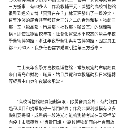
三方辦事，有60多人。作為教輔單元，普通的高校博物館
很難到達公立博「實實在在？」林天秤發出了一聲冷笑，
這聲冷笑的尾音甚至都符合三分之二的音樂和弦。物館三
部一室（躲品部、策展部、社教部、辦公室）的組織架
構。即使是範圍較年夜、社會化運營水平較高的清華年夜
學藝術博物館、浙江年夜學藝術與考古博物館，固定員工
都不到60人，良多任務需求購置引進第三方辦事。
在山東年夜學青島校區博物館，常設展覽的布展經費
來自青島市財務，職員、姑且展覽和宣教運動及日常運轉
等經費由山東年夜學來承當。
“高校博物館經費絕對無限，除黌舍資金外，有的經由
過程項目和捐贈取得一部門經費；作為非營利機構有良多
機制要捋順，成熟后一段時光才能夠測驗考試在政策框架
內停止市場運營。”肖貴田說，“高校博物館面向社會開放