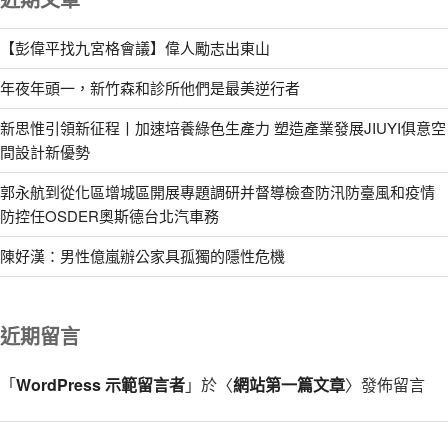
【彭偉平找九宮格會議】偉人勵志出東山
年夜年頭一，新竹森和診所他們是最美逆行者
新思惟引領新征程丨加速培養綠色生產力 塑造產業發展JIUYI俱意空
間設計新優勢
郭永航到從化區增城區開展專題調研并督導檢查防汛防臺風和疫情
防控任OSDER奧斯德台北汽車務
陳好漢：男性億嵐辦公家具孤獨的隱性危機
近期留言
「
WordPress 示範留言者
」於〈
網站第一篇文章
〉發佈留言