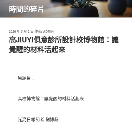
跳
時間的碎片
至
主
要
內
發
2026 年 3 月 2 日
作者:
ADMIN
佈
高JIUYI俱意診所設計校博物館：讓
容
於
覺醒的材料活起來
原題目：
高校博物館：讓覺醒的材料活起來
光亮日報記者 劉博超