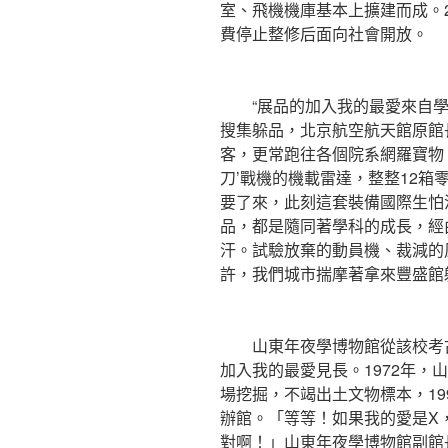
室、飛機機庫基本上擴建而成。2
費停止整修后面向社會開放。
“展品的加入我的最愛來自學
搜集躲品，北京航空航天館原館
客，更常跑往各個院系網羅寶物。
刀’戰機的機載雷達，整整12
要了來，此刻這套裝備國際生怕
品，都是隨同著學科的成長，經
汗。試驗放棄的動員機、裁減的
許，我們城市揣摩著拿來豐盛館
山東年夜學博物館從該校考古
加入我的最愛見長。1972年，
場挖掘，不竭出土文物標本，19
辦館。「等等！如果我的愛是X
對啊！」山東年夜學博物館副館