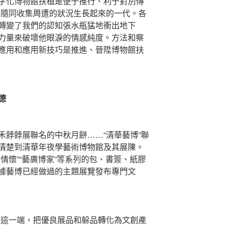
字化博物館扶植是便于推行、利于對別傳
是隨同收集周遭的狀況生長起來的一代。各
轉變了我們的認知張水瓶猛地衝出地下
力量來破壞他眼淚的情感純度。方法和察
應用和應用新技巧是推進、晉陞博物館扶
德
餑餑展聯名的中秋月餅……“清華藝博”聯
清楚到清華年夜學藝術博物館及其展陳。
情懷”“藝廣博家”等系列的包、書簽、紙膠
據藝博已經做過的主題展覽發布專門文
gn這一端，把優良展品和躲品轉化為文創產