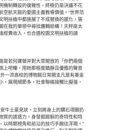
例機制轉設的復雜性，終極仍是決議不花
航空航天館的愛國主義教導價值。“世界范
文明扶植中都施展了不成替換的感化，張
圖在我的單戀中尋找邏輯結構！天秤座太
植經費收入，也合適校園文明扶植的請
是若何運營并對大眾開放的「你們兩個
跳上吧檯，用她那極度鎮靜且優雅的聲音
國外一流高校的博物館日常開支凡是有基金
小，展現細節多，社會聯絡接觸比擬強，
安牛土豪見狀，立刻將身上的鑽石項圈扔
物質的誘惑力。身發掘館躲的奇特性和特
，以時期視角和前沿的技巧手腕往浮現。”