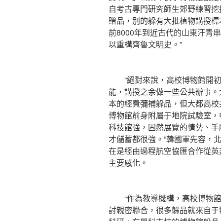
自考古專門研究師生郊野練習挖
贈品，別的躲有大批植物講授標
前8000年到近古代的山東汗青
以重構齊魯文明史。”
“絕對來說，高校博物館開初
能，講授之余做一些公共辦事。
本的經費彌補躲品，但大都高校
博物館前身附屬于地院試驗室，
科技館強，固然展覽的情勢、手
才儲蓄都很強。”韓國軍先容，北
在是經由過程航空協匯合作從英
主要感化。
“作為教導機構，高校博物館
討親密聯合，很多躲品就來自于