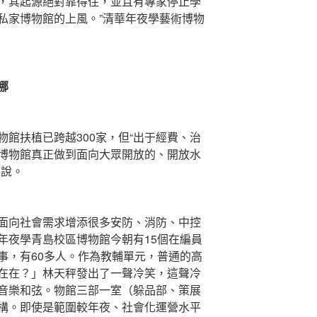
，其起源絕對靠得住，並且有專家停止學
私家博物館的上風。”清華年夜學藝術博物
哪
扶植已跨越300家，但“出于經費、治
博物館真正做到面向大眾開放的、開放水
雁說。
向社會需求增添很多安防、消防、中控
年夜學青島校區博物館今朝有15個在編員
事，有60多人。作為教輔單元，普通的高
在在？」林天秤發出了一聲冷笑，這聲冷
音樂和弦。物館三部一室（躲品部、策展
構。即使是範圍較年夜、社會化運營水平