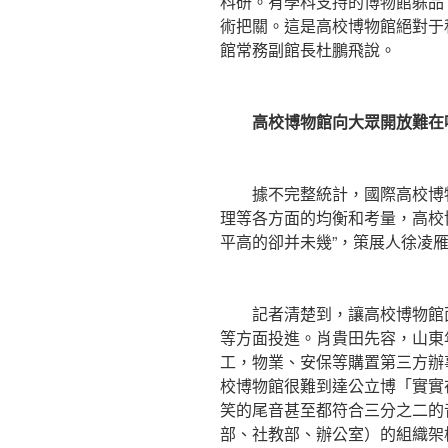
科研。有學科支持的博物館躲品
術把關。這是高校博物館絕對于
館常務副館長杜鵬飛說。
高校博物館向大眾開放難在
據不完整統計，國際高校博物館
理等各方面的均衡和考量，高校
平高的卻并未幾”，策展人徐凌
記者清楚到，讓高校博物館面
等方面投進。肖貴田先容，山東
工，物業、安保等購置第三方辦
校博物館很難到達公立博「實實
笑的尾音甚至都符合三分之二的
部、社教部、辦公室）的組織架