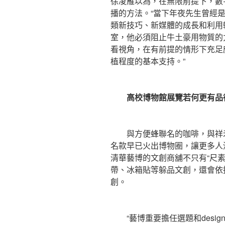
徐凌雁以為，在無限前提下，數
播的方法。“當下年夜先生曾經
類新技巧、新媒體的成長和利用
室，他必須阻止牛土豪用物質的
看視角，在有前提的情形下充足
植程度的基本支持。”
高校博物館展覽若何更有品
與方便蜂聯名的咖啡，與祥禾
名款早已火出博物圈，讓更多人
清華藝博的文創商舖不只有“尺素
帶、冰箱貼等躲品文創，還會依
創。
“藝博重要擔任選題和desi