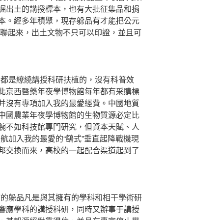
掘出土的講授標本，也有大批征集品和捐
本。經多年積聚，現存躲品有才能把公元
串聯起來，出土文物不只可以印證，並且可
都是繚繞講授科研扶植的，沒有科普效
北京西醫藥年夜學博物館每年都有采購標
并沒有專項加入我的最愛經費。中國地質
中國農業年夜學博物館的生物質源必定比
腕不如科技館專門研究，但資本天賦、人
航加入我的最愛的“鷂式”垂直起降戰機現
邦交換而來，高校的一起配合渠道起到了
的躲品凡是與其擁有的學科和相干學術研
響應學科的講授科研，同時又辦事于講授