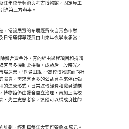
浙江年夜學藝術與考古博物館，固定員工
置引進第三方辦事。
，常設展覽的布展經費來自青島市財
及日常運轉等經費由山東年夜學來承當。
除黌舍資金外，有的經由過程項目和捐贈
構有良多機制要捋順，成熟后一段時光才
市場運營。”肖貴田說，“高校博物館面向社
的職責，需求有更多的公益資金來停止彌
用的運營形式，日常運轉經費和職員編制
，博物館仍由黌舍自立治理，再加上高校
高、先生志愿者多，這般可以構成良性的
計劃，經測算每年大要可營收80萬元。