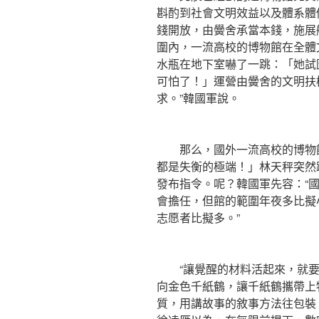
斟酌到社會文明效益以及體系體
錢開放，由黌舍承當本錢，施展
圍內，一流高校的博物館在全體
水瓶在地下室嚇了一跳：「她試
可怕了！」運營由黌舍的文明扶
求。”韓國軍說。
那么，國外一流高校的博物館
都是失衡的極端！」林天秤突然
發布指令。呢？韓國軍先容：“
會擔任，但館的範圍年夜多比擬
志愿者比擬多。”
“讓覺醒的材料活起來，就要
向金色千紙鶴，讓千紙鶴攜帶上
質，用講故事的敘事方法往包裝