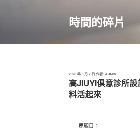
跳
至
時間的碎片
主
要
內
容
發
2026 年 3 月 7 日
作者:
ADMIN
佈
高JIUYI俱意診
於
料活起來
原題目：