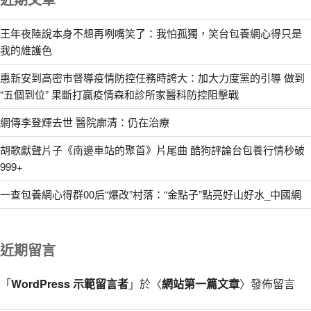
王年夜陸說本身不想再咧嘴笑了：我怕孤獨，笑台包養網心得只是
我的維護色
惠新安到高密市督導疫情防控任務時誇大：加大力度黨的引導 做到
“五個到位” 果斷打贏疫情森和診所家醫科防控阻擊戰
網傳李登輝去世 醫院廓清：仍在治療
胡歌獻聲片子《南邊車站的聚首》片尾曲 酷狗評論台包養行情秒破
999+
一查包養網心得群00后“爆改”村落：“金點子”點亮好山好水_中國網
近期留言
「
WordPress 示範留言者
」於〈
網站第一篇文章
〉發佈留言