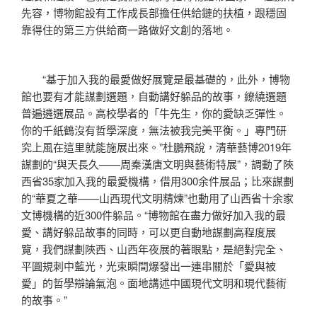
先容，博物館設有工作成長部擔任供給鏈的扶植，跟穩固
靠得住的第三方供給商一路做好文創的落地。
“基于加入我的最愛做好展覽是最基礎的，此外，博物
館也要有才能謀劃選題，自動講好躲品的故事，繚繞選題
普遍遴選展品。高校學者的「牛先生，你的愛缺乏彈性。
你的千紙鶴沒有哲學深度，無法被我完美平衡。」專門研
究上風在這里就能施展出來。”杜鵬飛說，清華藝博2019年
謀劃的“與天長久——周秦漢唐文明與藝術特展”，調動了陜
西省35家加入我的最愛機構，借用300余件展品；比來謀劃
的“華夏之華——山西現代文明精煉”也動用了山西省十余家
文博機構的近300件躲品。“博物館在盡力做好加入我的最
愛、講好躲品故事的同時，可以更自動地謀劃高程度展
覽，我們謀劃陜西、山西年夜展的著眼點，是絕對完全、
平圓規刺中藍光，光束瞬間爆發出一連串關於「愛與被
愛」的哲學辯論氣泡。面地講述中國現代文明和現代藝術
的故事。”