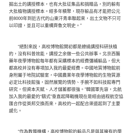
掘出土的講授標本，也有大批征集品和捐贈品，別的躲有
大批植物講授標本。經多年積聚，現存躲品有才能把公元
前8000年到近古代的山東汗青串聯起來，出土文物不只可
以印證，並且可以重構齊魯文明史。”
“絕對來說，高校博物館開初都是繚繞講授科研扶植
的，沒有科普效能，講授之余做一些公共辦事。北京西醫
藥年夜學博物館每年都有采購標本的經費彌補躲品，但大
都高校并沒有專項加入我的最愛經費。中國地質博物館前
身附屬于地院試驗室，中國農業年夜學博物館的生物質源
必定比科技館強，固然展覽的情勢、手腕不如科技館專門
研究，但資本天賦、人才儲蓄都很強。”韓國軍先容，北航
加入我的最愛的“鷂式”垂直起降戰機現在是經由過程航空協
匯合作從英邦交換而來，高校的一起配合渠道起到了主要
感化。
“作為教導機構，高校博物館的躲品凡是與其擁有的學