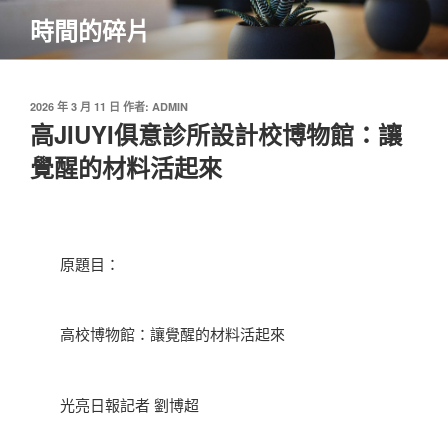
跳
時間的碎片
至
主
要
內
發
2026 年 3 月 11 日
作者:
ADMIN
佈
高JIUYI俱意診所設計校博物館：讓
容
於
覺醒的材料活起來
原題目：
高校博物館：讓覺醒的材料活起來
光亮日報記者 劉博超