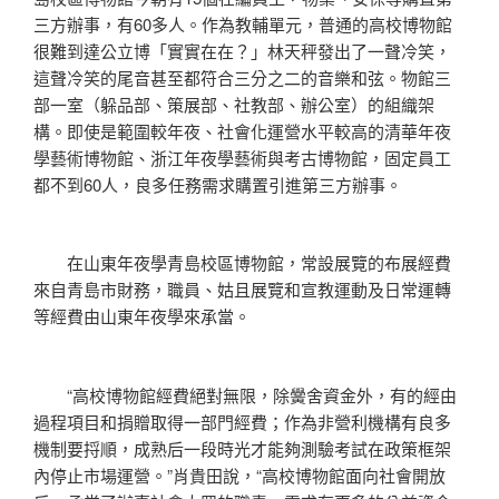
三方辦事，有60多人。作為教輔單元，普通的高校博物館
很難到達公立博「實實在在？」林天秤發出了一聲冷笑，
這聲冷笑的尾音甚至都符合三分之二的音樂和弦。物館三
部一室（躲品部、策展部、社教部、辦公室）的組織架
構。即使是範圍較年夜、社會化運營水平較高的清華年夜
學藝術博物館、浙江年夜學藝術與考古博物館，固定員工
都不到60人，良多任務需求購置引進第三方辦事。
在山東年夜學青島校區博物館，常設展覽的布展經費
來自青島市財務，職員、姑且展覽和宣教運動及日常運轉
等經費由山東年夜學來承當。
“高校博物館經費絕對無限，除黌舍資金外，有的經由
過程項目和捐贈取得一部門經費；作為非營利機構有良多
機制要捋順，成熟后一段時光才能夠測驗考試在政策框架
內停止市場運營。”肖貴田說，“高校博物館面向社會開放