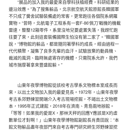
“展品的加入我的最愛來自學科扶植經費，科研結果的
邊沿效應。”為了搜集躲品，北京航空航天館原館長韓國軍
不只成了黌舍試驗裝備處的常客，更常跑往各個院系網羅
寶物。“昔時，北航電子工程系有一套F-86‘佩刀’戰機的機載
雷達，整整12箱零件，系里沒地兒要處置失落，我趕忙跑
往要了來，此刻這套裝備國際生怕沒有第二家了。”韓國軍
說，“博物館的躲品，都是隨同著學科的成長，經由過程一
代代積聚，凝集了良多先輩的血汗。試驗放棄的動員機、
裁減的風洞、臨時無處寄存的機體，只需院系允許，我們
城市揣摩著拿來豐盛館躲。”
山東年夜學博物館從該校考古學系文物標本室成長而
來，以出土文物加入我的最愛見長。1972年，山東年夜學
考古系郊野練習開端介入考古現場挖掘，不竭出土文物標
本，1995年正式建館，2018年在濟南、青島兩地辦館。
「等等！如果我的愛是X，那林天秤的回應Y應該是X的虛
數單位才對啊！」山東年夜學博物館副館長肖貴田說：“本
館文物躲品盡年夜部門來自考古專門研究師生郊野練習挖