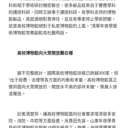
科和相干學術研討親密聯合，很多躲品就來自于響應學科
的講授科研，同時又辦事于講授科研。有學科支持的博物
館躲品，其起源絕對靠得住，並且有專家停止學術把關。
這是高校博物館絕對于私家博物館的上風。”清華年夜學藝
術博物館常務副館長杜鵬飛說。
高校博物館向大眾開放難在哪
據不完整統計，國際高校博物館扶植已跨越300家，但
“出于經費、治理等各方面的均衡和考量，高校博物館真正
做到面向大眾開放的、開放水平高的卻并未幾”，策展人徐
凌雁說。
記者清楚到，讓高校博物館面向社會需求增添很多安
防、消防、中控等方面投進。肖貴田先容，山東年夜學青
島校區博物館今朝有15個在編員工，物業、安保等購置第