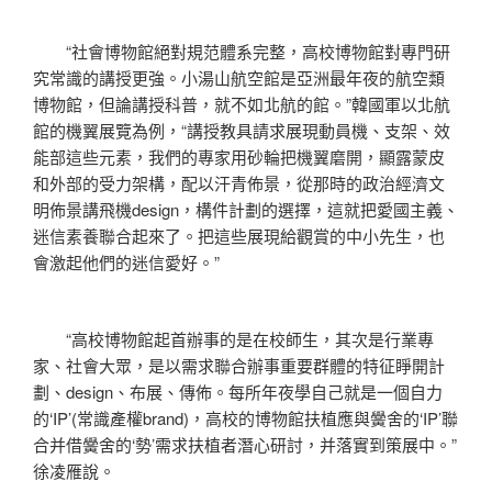
“社會博物館絕對規范體系完整，高校博物館對專門研
究常識的講授更強。小湯山航空館是亞洲最年夜的航空類
博物館，但論講授科普，就不如北航的館。”韓國軍以北航
館的機翼展覽為例，“講授教具請求展現動員機、支架、效
能部這些元素，我們的專家用砂輪把機翼磨開，顯露蒙皮
和外部的受力架構，配以汗青佈景，從那時的政治經濟文
明佈景講飛機design，構件計劃的選擇，這就把愛國主義、
迷信素養聯合起來了。把這些展現給觀賞的中小先生，也
會激起他們的迷信愛好。”
“高校博物館起首辦事的是在校師生，其次是行業專
家、社會大眾，是以需求聯合辦事重要群體的特征睜開計
劃、design、布展、傳佈。每所年夜學自己就是一個自力
的‘IP’(常識產權brand)，高校的博物館扶植應與黌舍的‘IP’聯
合并借黌舍的‘勢’需求扶植者潛心研討，并落實到策展中。”
徐凌雁說。