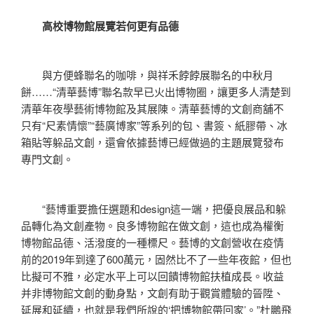
高校博物館展覽若何更有品德
與方便蜂聯名的咖啡，與祥禾餑餑展聯名的中秋月
餅……“清華藝博”聯名款早已火出博物圈，讓更多人清楚到
清華年夜學藝術博物館及其展陳。清華藝博的文創商舖不
只有“尺素情懷”“藝廣博家”等系列的包、書簽、紙膠帶、冰
箱貼等躲品文創，還會依據藝博已經做過的主題展覽發布
專門文創。
“藝博重要擔任選題和design這一端，把優良展品和躲
品轉化為文創產物。良多博物館在做文創，這也成為權衡
博物館品德、活潑度的一種標尺。藝博的文創營收在疫情
前的2019年到達了600萬元，固然比不了一些年夜館，但也
比擬可不雅，必定水平上可以回饋博物館扶植成長。收益
并非博物館文創的動身點，文創有助于觀賞體驗的晉陞、
延展和延續，也就是我們所說的‘把博物館帶回家’。”杜鵬飛