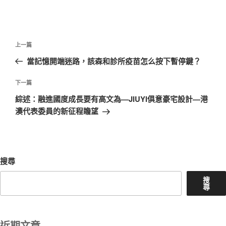
文
上
上一篇
章
一
當記憶開端迷路，該森和診所疫苗怎么按下暫停鍵？
導
篇
覽
文
下
下一篇
章
一
綜述：融進國度成長要有高文為—JIUYI俱意豪宅設計—港
篇
澳代表委員的新征程瞻望
文
章
搜尋
搜
尋
近期文章