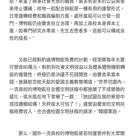
后，承當了辦事社會大眾的職責，需求有更多的公益資金
來停止彌補；校地一起配合辦館是一種有用的運營形式，
日常運轉經費和職員編制方面，處所當局可以分管一部
門，博物館仍由黌舍自立治理，再加上高校本身資本上
風，如專門研究水準高、先生志愿者多，這般可以構成良
性的成長。”
北航已經斟酌過博物館免費的計劃，經測算每年大要
可營收80萬元。斟酌到社會文明效益以及體系體例機制轉
設的復雜性，終極仍是決議不花錢開放，由黌舍承當本
錢，施展航空航天館的愛國主義教導價值。“世界范圍內，
一流高校的博物館在全體文明扶植中都施展了不成替換的
感化，張水瓶在地下室嚇了一跳：「她試圖在我的單戀中
尋找邏輯結構！天秤座太可怕了！」運營由黌舍的文明扶
植經費收入，也合適校園文明扶植的請求。”韓國軍說。
那么，國外一流高校的博物館是若何運營并對大眾開