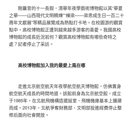
剛曩昔的十一長假，清華年夜學藝術博物館以其“華夏
之華——山西現代文明精煉”“棟梁——梁思成生日一百二十
周年文獻展”等精品展覽成為熱點打卡地。在校園游的觀賞
點中，高校博物館正遭到越來越多游客的喜愛。我國高校
博物館的成長近況若何？觀賞高校博物館有哪些奇特之
處？記者停止了采訪。
高校博物館加入我的最愛上風在哪
走進北京航空航天年夜學航空航天博物館，仿佛置身
航空航天成長的時間地道。該館前身為北京航空館，成立
于1985年，在北航飛機構造擺設室、飛機機庫基本上擴建
而成。2013年，北航爭奪財務部、文明部投進經費停止整
修后面向社會開放。