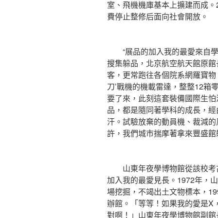
室、飛機機庫基本上擴建而成。2
費停止整修后面向社會開放。
“展品的加入我的最愛來自學
搜集躲品，北京航空航天館原館
客，更常跑往各個院系網羅寶物。
刀’戰機的機載雷達，整整12
要了來，此刻這套裝備國際生怕
品，都是隨同著學科的成長，經
汗。試驗放棄的動員機、裁減的
許，我們城市揣摩著拿來豐盛館
山東年夜學博物館從該校考古
加入我的最愛見長。1972年，
場挖掘，不竭出土文物標本，19
辦館。「等等！如果我的愛是X
對啊！」山東年夜學博物館副館