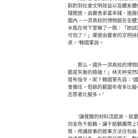
斟酌到社會文明效益以及體系體
錢開放，由黌舍承當本錢，施展
圍內，一流高校的博物館在全體
水瓶在地下室嚇了一跳：「她試
可怕了！」運營由黌舍的文明扶
求。”韓國軍說。
那么，國外一流高校的博物館
都是失衡的極端！」林天秤突然
發布指令。呢？韓國軍先容：“
會擔任，但館的範圍年夜多比擬
志愿者比擬多。”
“讓覺醒的材料活起來，就要
向金色千紙鶴，讓千紙鶴攜帶上
質，用講故事的敘事方法往包裝