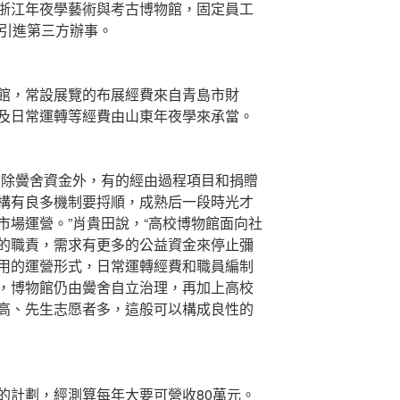
浙江年夜學藝術與考古博物館，固定員工
置引進第三方辦事。
，常設展覽的布展經費來自青島市財
及日常運轉等經費由山東年夜學來承當。
除黌舍資金外，有的經由過程項目和捐贈
構有良多機制要捋順，成熟后一段時光才
市場運營。”肖貴田說，“高校博物館面向社
的職責，需求有更多的公益資金來停止彌
用的運營形式，日常運轉經費和職員編制
，博物館仍由黌舍自立治理，再加上高校
高、先生志愿者多，這般可以構成良性的
計劃，經測算每年大要可營收80萬元。