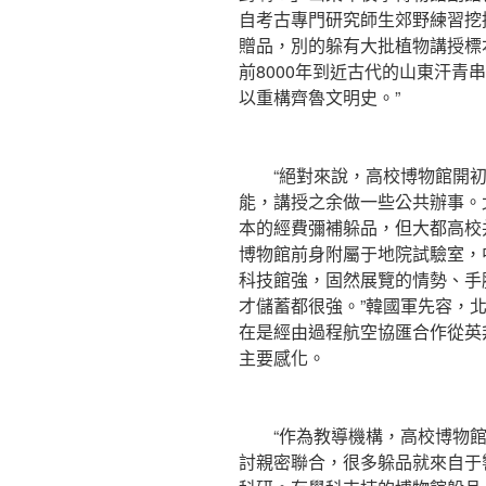
自考古專門研究師生郊野練習挖
贈品，別的躲有大批植物講授標
前8000年到近古代的山東汗青
以重構齊魯文明史。”
“絕對來說，高校博物館開初
能，講授之余做一些公共辦事。
本的經費彌補躲品，但大都高校
博物館前身附屬于地院試驗室，
科技館強，固然展覽的情勢、手
才儲蓄都很強。”韓國軍先容，北
在是經由過程航空協匯合作從英
主要感化。
“作為教導機構，高校博物館
討親密聯合，很多躲品就來自于