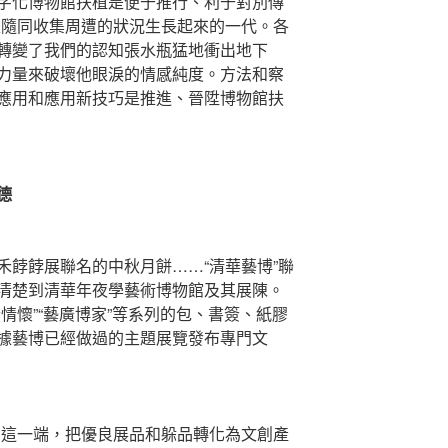
字化博物館扶植是便于推行、利于對別傳
是隨同收集周遭的狀況生長起來的一代。各
轉變了我們的認知張水瓶猛地衝出地下
力量來破壞他眼淚的情感純度。方法和察
應用和應用新技巧是推進、晉陞博物館扶
德
餑餑展聯名的中秋月餅……“清華藝博”聯
清楚到清華年夜學藝術博物館及其展陳。
情懷”“藝廣博家”等系列的包、書簽、紙膠
據藝博已經做過的主題展覽發布專門文
gn這一端，把優良展品和躲品轉化為文創產