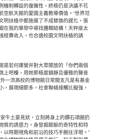
例機制轉設的復雜性，終極仍是決議不花
航空航天館的愛國主義教導價值。“世界范
文明扶植中都施展了不成替換的感化，張
圖在我的單戀中尋找邏輯結構！天秤座太
植經費收入，也合適校園文明扶植的請
是若何運營并對大眾開放的「你們兩個
跳上吧檯，用她那極度鎮靜且優雅的聲音
國外一流高校的博物館日常開支凡是有基金
小，展現細節多，社會聯絡接觸比擬強，
安牛土豪見狀，立刻將身上的鑽石項圈扔
物質的誘惑力。身發掘館躲的奇特性和特
，以時期視角和前沿的技巧手腕往浮現。”