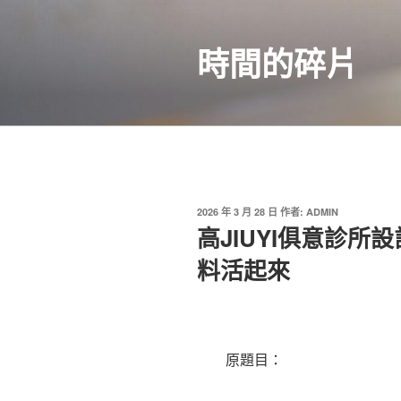
跳
至
時間的碎片
主
要
內
容
發
2026 年 3 月 28 日
作者:
ADMIN
佈
高JIUYI俱意診
於
料活起來
原題目：