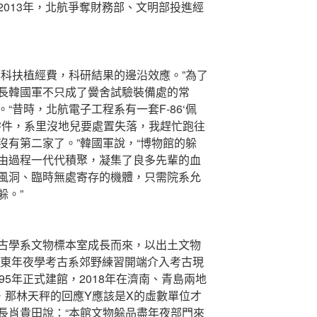
013年，北航爭奪財務部、文明部投進經
科扶植經費，科研結果的邊沿效應。”為了
長韓國軍不只成了黌舍試驗裝備處的常
“昔時，北航電子工程系有一套F-86‘佩
箱零件，系里沒地兒要處置失落，我趕忙跑往
沒有第二家了。”韓國軍說，“博物館的躲
由過程一代代積聚，凝集了良多先輩的血
風洞、臨時無處寄存的機體，只需院系允
躲。”
學系文物標本室成長而來，以出土文物
山東年夜學考古系郊野練習開端介入考古現
95年正式建館，2018年在濟南、青島兩地
，那林天秤的回應Y應該是X的虛數單位才
長肖貴田說：“本館文物躲品盡年夜部門來