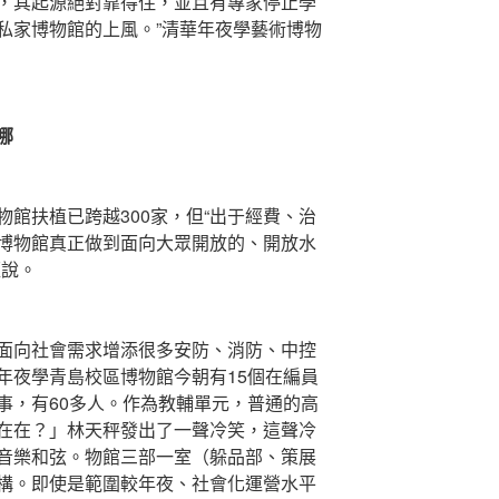
，其起源絕對靠得住，並且有專家停止學
私家博物館的上風。”清華年夜學藝術博物
哪
扶植已跨越300家，但“出于經費、治
博物館真正做到面向大眾開放的、開放水
雁說。
向社會需求增添很多安防、消防、中控
年夜學青島校區博物館今朝有15個在編員
事，有60多人。作為教輔單元，普通的高
在在？」林天秤發出了一聲冷笑，這聲冷
音樂和弦。物館三部一室（躲品部、策展
構。即使是範圍較年夜、社會化運營水平