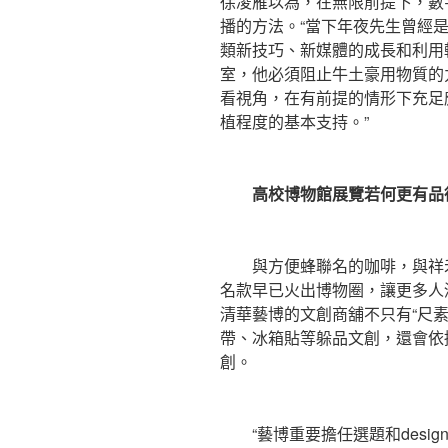
徐凌雁以為，在無限前提下，數
播的方法。“當下年夜先生曾經
類新技巧、新媒體的成長和利用
室，他必須阻止牛土豪用物質的
看視角，在有前提的情形下充足
植程度的基本支持。”
高校博物館展覽若何更有品
與方便蜂聯名的咖啡，與祥禾
名款早已火出博物圈，讓更多人
清華藝博的文創商舖不只有“尺素
帶、冰箱貼等躲品文創，還會依
創。
“藝博重要擔任選題和desi