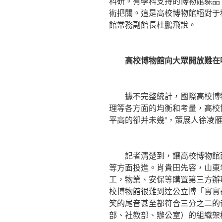
科研。有學科支持的博物館躲品
術把關。這是高校博物館絕對于
館常務副館長杜鵬飛說。
高校博物館向大眾開放難在
據不完整統計，國際高校博物館
理等各方面的均衡和考量，高校
平高的卻并未幾”，策展人徐凌
記者清楚到，讓高校博物館面
等方面投進。肖貴田先容，山東
工，物業、安保等購置第三方辦
校博物館很難到達公立博「實實
笑的尾音甚至都符合三分之二的
部、社教部、辦公室）的組織架