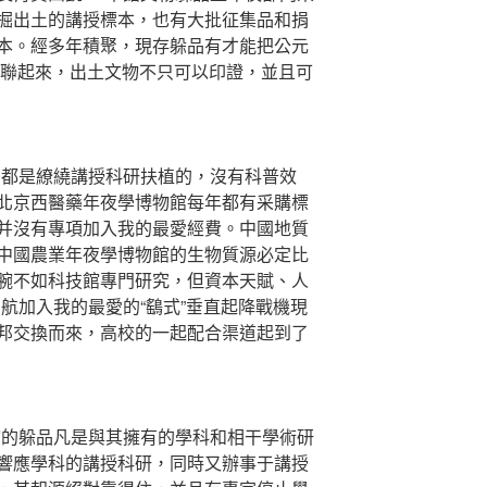
掘出土的講授標本，也有大批征集品和捐
本。經多年積聚，現存躲品有才能把公元
串聯起來，出土文物不只可以印證，並且可
都是繚繞講授科研扶植的，沒有科普效
北京西醫藥年夜學博物館每年都有采購標
并沒有專項加入我的最愛經費。中國地質
中國農業年夜學博物館的生物質源必定比
腕不如科技館專門研究，但資本天賦、人
航加入我的最愛的“鷂式”垂直起降戰機現
邦交換而來，高校的一起配合渠道起到了
的躲品凡是與其擁有的學科和相干學術研
響應學科的講授科研，同時又辦事于講授