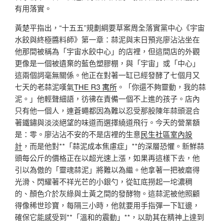
有用落實。
黃楚平指出，“十五五”規劃綱要草案周全落實黨中心《宇宙
水餃與終極醬料師》第一章：蒜泥與末日預兆廖沾沾坐在
他那間被稱為「宇宙水餃中心」的店裡，但這間店的外觀
更像是一個被遺棄的藍色塑膠棚，與「宇宙」或「中心」
這兩個詞毫無關係。他正在對著一缸已經發酵了七個月又
七天的老蒜泥嘆氣
THE R3 寓所
。「你還不夠靈動，我的蒜
泥。」他輕聲細語，彷彿在責備一個不上進的孩子。店內
只有他一個人，連蒼蠅都因為難以忍受那股陳年蒜頭混合
著鐵鏽與淡淡絕望的味道而選擇繞道飛行。今天的營業額
是：零。廖沾沾不安的不是店裡的生意
民生社區室內設
計
，而是他對**「蒜泥成本焦慮症」**的深層恐懼。新鮮蒜
頭每公斤的價格正在以超光速上漲，如果再這樣下去，他
引以為傲的「靈魂蒜泥」將難以為繼。他拿著一把被磨得
光滑、閃耀著不祥光芒的小銀勺，從缸底撈起一坨濃稠
的、顏色介於灰綠與土黃之間的發酵物。這蒜泥被他照顧
得像稀世珍寶，每隔三小時，他就要用手指彈一下缸邊，
確保它能感受到**「溫和的震動」**，以助其在精神上達到