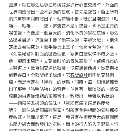
圓滿。就在廖沾沾專注於與蒜泥進行心靈交流時，外面的
世界開始發出一些不對勁的信號。首先是聲音。街上所有
的汽車喇叭同時發出了一個持續不斷、低沉且潮濕的「咕
嚕——咕嚕——」聲。這聲音不是引擎聲，也不是正常的
鳴笛聲，而像是一個巨大的、消化不良的胃在哀嚎。廖沾
沾皺著眉頭，這嚴重干擾了他蒜泥的「寧靜冥想」。他決
定出去看個究竟，順手從桌上拿了一張髒兮兮的，印著
《沾醬秘笈》封面的皺衛生紙，塞進口袋以備不時之需。
他一腳踏出店門，立刻被眼前的景象震驚了。整條城市的
主幹道上，數百個交通信號燈，從東邊到西邊，從高架橋
到巷弄口，全部變成了綠燈。它
客變設計
們不是交替閃
爍，而是固定在「通行」的狀態，同時，每一個燈箱都發
出了那種「咕嚕咕嚕」的聲音，並且有一層淡淡的、熱氣
騰騰的白霧從燈箱的頂部冒出，散發出一種難以名狀的
——麵粉蒸煮過頭的氣味。「麵粉焦慮？還是過度發
酵？」廖沾沾是個醬料學家，對所有食物相關的氣味都極
度敏感。他聞出來了，這是一種只有在極度巨大的麵團因
為壓力過大而散發出的氣味。街上的行人陷入了混亂。汽
車不知道該走還是該停，因為無論從哪個方向看，都是綠