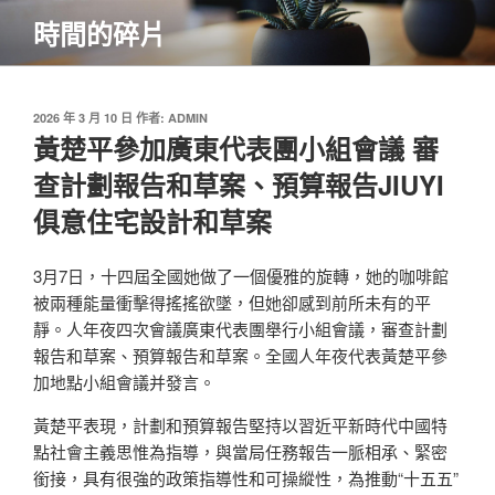
跳
時間的碎片
至
主
要
內
發
2026 年 3 月 10 日
作者:
ADMIN
佈
黃楚平參加廣東代表團小組會議 審
容
於
查計劃報告和草案、預算報告JIUYI
俱意住宅設計和草案
3月7日，十四屆全國她做了一個優雅的旋轉，她的咖啡館
被兩種能量衝擊得搖搖欲墜，但她卻感到前所未有的平
靜。人年夜四次會議廣東代表團舉行小組會議，審查計劃
報告和草案、預算報告和草案。全國人年夜代表黃楚平參
加地點小組會議并發言。
黃楚平表現，計劃和預算報告堅持以習近平新時代中國特
點社會主義思惟為指導，與當局任務報告一脈相承、緊密
銜接，具有很強的政策指導性和可操縱性，為推動“十五五”