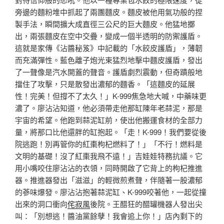
旁邊的麵粉堆中抓起了兩團麵皮。麵皮被他用氣功般的捏
製手法，瞬間擴大成直徑三公尺的巨大麵皮。他猛地擲
出，兩張麵皮在空中交疊，變成一個半透明的防禦護盾。
這就是家傳《沾醬秘笈》中記載的「水餃皮護盾」，薄韌
而充滿彈性。藍色離子炮光束猛烈地擊中麵皮護盾，發出
了一聲像是汽水開蓋的聲音。護盾劇烈震動，但奇蹟般地
擋住了攻擊，只是散發出濃郁的麵香。「這麵皮的延展
性！完美！但撐不了太久！」K-999焦急地大喊，中藥味更
濃了。廖沾沾知道，他必須帶走他那缸陳年老蒜泥，那是
宇宙的希望。他跑到蒜泥缸前，使出他搬運食材的全部力
量，將那口比他還胖的缸抱起。「走！K-999！我們要從後
院逃跑！別再管你的紅棗枸杞燃料了！」「不行！燃料是
文明的基礎！沒了紅棗我飛不遠！」吉娃娃特務抗議。它
用小嘴咬住廖沾沾的衣領，同時開啟了它背上的枸杞推進
器。推進器發出「滋滋」的輕微煎煮聲，伴隨著一股濃郁
的蔘味爆發。廖沾沾抱著蒜泥缸、K-999咬著他，一起從撞
出來的洞口衝向
侘寂風
後院。王醋狂的醋罐機器人發出尖
叫：「別想逃！醬油黨餘孽！我會追上你！」店內剩下的