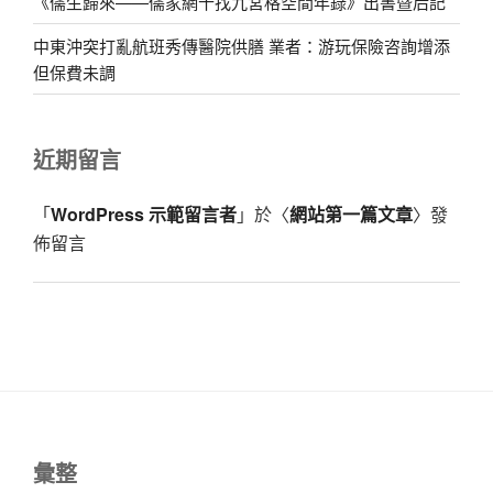
《儒生歸來——儒家網十找九宮格空間年錄》出書暨后記
中東沖突打亂航班秀傳醫院供膳 業者：游玩保險咨詢增添
但保費未調
近期留言
「
WordPress 示範留言者
」於〈
網站第一篇文章
〉發
佈留言
彙整