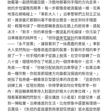
她戴著一副透明護目鏡，冷酷地朝著何手殘的方向走來。
她的步伐優雅而精準，每一步都像是被測量過一樣，完美
地落在網格線上。「車影大人！」泊車警察們立刻立正站
好，連測量尺都顫抖著不敢發出聲音。她走到何手殘面
前，輕蔑地掃了一眼他那輛垂直貼在牆上的掀背車，語氣
冰冷。「新手，你的車技像一團混亂的毛線球。你污染了
泊車維度的純粹性。」「但你
退休宅設計
的後視鏡貼紙
——『永不放棄』，讓我看到了一絲愚蠢的勇氣。」車影
大人突然掏出一個像是遙控器的裝置，對著何手殘的車子
按了一下。何手殘的車子從牆上脫落，在空中旋轉了一百
八十度，穩穩地停在了地面上的一個停車格中。這次，夾
角是——零度。「你被分配給我的泊車學徒了。如果泊車
是一種宗教，你就是那個連方向盤都沒摸過的新信徒。」
她指了指旁邊一輛像是巨型嬰兒車的改造車：「這是你的
訓練工具，從現在開始，你得學會如何在零點零零一秒
內，將這輛車精準停入對面的針眼大小的車位裡。」何手
殘看著那輛閃閃發光、還在播放《小星星》的嬰兒車，感
到一陣眩暈。泊車維度的生活，比他想象中還要無理頭一
百萬倍。《失控的星座運勢與單戀狂想曲》張水瓶從他那