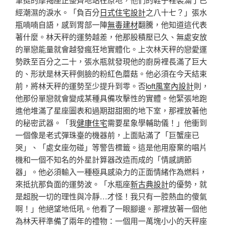
經潮濕的淚水。「負百分
日式住宅設計
之八十七？」張水
瓶喃喃自語，感到胃部一陣
無毒建材
翻騰，他知道這代表
著什麼。林天秤的運勢越差，他那股積壓已久、無處安放
的單戀能量就會越發瘋狂地實體化。上次林天秤的戀愛運
勢跌至百分之二十，張水瓶就發現他的廚房裡長滿了巨大
的、形狀是林天秤側臉的粉紅色蘑菇。他必須在今天結束
前，將林天秤的運勢至少提升到零。否
loft風室內設計
則，
他那份單戀就會變成某種具備攻擊性的實體。他緊張地跑
進他堆滿了星座圖表和過期甜甜圈的地下室，那裡放著他
的秘密武器。「我
健康住宅
需要星象學輔助儀！」他衝到
一個像是老式彈珠臺的機器前，上面貼滿了「巨蟹座已
哭」、「處女座勿碰」等警告標籤。這是他用廢棄的唱片
機和一個不知名的外星計算器改造而成的「情感調節
器」。他必須輸入一種極具感染力的正面情緒作為燃料，
來抵抗那負面的運勢波。「水瓶座
新古典設計
的優勢，就
是超脫一切的理性與冷靜…才怪！我只有一腔熱血的傻氣
啊！」他絕望地低吼。他看了一眼腳邊。那裡放著一個他
為林天秤準備了兩年的禮物：一個用一萬塊小小的天秤座