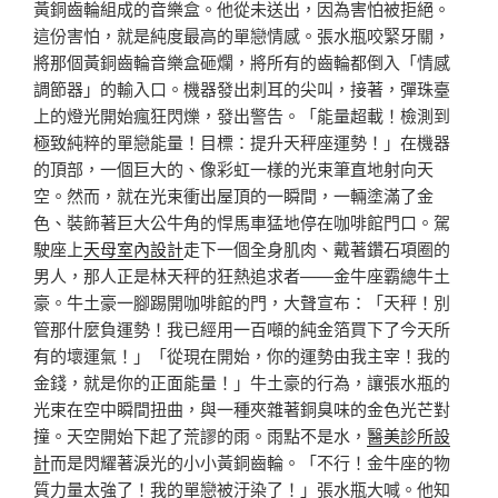
黃銅齒輪組成的音樂盒。他從未送出，因為害怕被拒絕。
這份害怕，就是純度最高的單戀情感。張水瓶咬緊牙關，
將那個黃銅齒輪音樂盒砸爛，將所有的齒輪都倒入「情感
調節器」的輸入口。機器發出刺耳的尖叫，接著，彈珠臺
上的燈光開始瘋狂閃爍，發出警告。「能量超載！檢測到
極致純粹的單戀能量！目標：提升天秤座運勢！」在機器
的頂部，一個巨大的、像彩虹一樣的光束筆直地射向天
空。然而，就在光束衝出屋頂的一瞬間，一輛塗滿了金
色、裝飾著巨大公牛角的悍馬車猛地停在咖啡館門口。駕
駛座上
天母室內設計
走下一個全身肌肉、戴著鑽石項圈的
男人，那人正是林天秤的狂熱追求者——金牛座霸總牛土
豪。牛土豪一腳踢開咖啡館的門，大聲宣布：「天秤！別
管那什麼負運勢！我已經用一百噸的純金箔買下了今天所
有的壞運氣！」「從現在開始，你的運勢由我主宰！我的
金錢，就是你的正面能量！」牛土豪的行為，讓張水瓶的
光束在空中瞬間扭曲，與一種夾雜著銅臭味的金色光芒對
撞。天空開始下起了荒謬的雨。雨點不是水，
醫美診所設
計
而是閃耀著淚光的小小黃銅齒輪。「不行！金牛座的物
質力量太強了！我的單戀被汙染了！」張水瓶大喊。他知