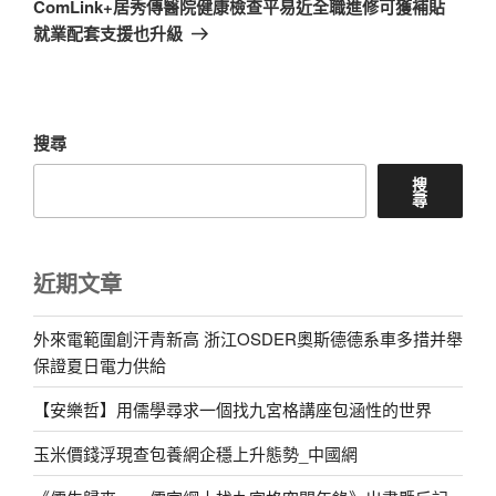
ComLink+居秀傳醫院健康檢查平易近全職進修可獲補貼
篇
就業配套支援也升級
文
章
搜尋
搜
尋
近期文章
外來電範圍創汗青新高 浙江OSDER奧斯德德系車多措并舉
保證夏日電力供給
【安樂哲】用儒學尋求一個找九宮格講座包涵性的世界
玉米價錢浮現查包養網企穩上升態勢_中國網