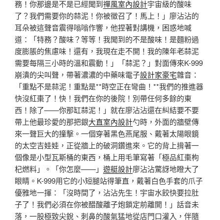
務！你那邊是不是已經聞到
禪風室內設計
宇宙級的酸味
了？我們需要你的蒜泥！你被徵召了！馬上！」廖沾沾的
耳朵被這聲音震得嗡嗡作響，他捏著對講機，困惑地喊
道：「特務？酸味？等等！我聞到的不是酸味！是麵粉過
度膨脹的焦慮味！還有，我現在走不開！我的陳年老蒜泥
需要每隔三小時的溫和震動！」「蒜泥？」對面傳來K-999
崩潰的尖叫聲，帶著濃濃的中藥味電子
設計家豪宅
雜音：
「重點不是蒜泥！重點是**時空正在彎曲！**我們的推進器
快沒紅棗了！快！我們在你的後院！別帶任何多餘的東
西！除了——你那缸蒜泥！」就在廖沾沾還在糾結要不要
帶上他最珍愛的那把銀
大直室內設計
勺時，外面的牆壁傳
來一聲巨大的撞擊。一個穿著黑色燕尾服、戴著太陽眼鏡
的太空吉娃娃，正從牆上的破洞鑽進來。它的背上揹著一
個像是小型瓦斯桶的東西，桶上用毛筆寫著「極品紅棗枸
杞燃料」。「你怎麼——」
遊艇設計
廖沾沾驚訝地瞪大了
眼睛。K-999用它的小短腿站得筆直，戴著白色手套的爪子
優雅地一揮：「沒時間了，沾沾先生！宇宙水餃快要拉肚
子了！我們必須在你被醋酸離子炮鎖定前離開！」話音未
落，一股極致尖銳、刺鼻的酸氣猛地從店門口灌入，伴隨