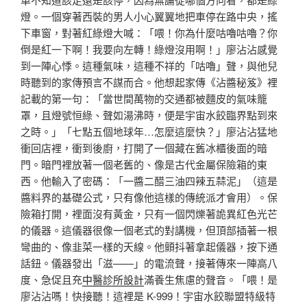
燈。一個穿著西裝的男人小心翼翼地把車停在路中央，搖
下車窗，對著紅綠燈大喊：「喂！你為什麼咕嚕咕嚕？你
倒是紅一下啊！我要向左轉！綠燈沒用啊！」廖沾沾感覺
到一陣心悸。這種氣味，這種不祥的「咕嚕」聲，與他兒
時聽到的家傳預言不謀而合。他想起家傳《沾醬秘笈》裡
記載的第一句：「當世間萬物的交通都被麵皮的氣味籠
罩，且燈號恒綠、聲如湯沸時，便是宇宙水餃臨界點到來
之時。」「七點五個地球年…怎麼這麼快？」廖沾沾猛地
衝回店裡，衝到後廚，打開了一個藏在舊冰櫃後面的暗
門。暗門裡放著一個老舊的、像是古代金屬保險箱的東
西。他輸入了密碼：「一醬二醋三油四辣五蒜泥」（這是
醬料界的基礎公式，只有像他這樣的傳統派才會用）。保
險箱打開，裡面沒有黃金，只有一個閃爍著詭異紅色光芒
的儀器。這儀器很像一個老式的對講機，但頂部插著一根
彎曲的、像韭菜一樣的天線。他顫抖著拿起儀器，按下通
話鈕。儀器發出「滋——」的電流聲，接著傳來一陣高八
度、急促且充
中醫診所設計
滿養生焦慮的聲音。「喂！是
廖沾沾嗎！快接聽！這裡是 K-999！宇宙水餃聯盟特級特