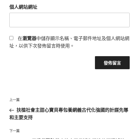
個人網站網址
在
瀏覽器
中儲存顯示名稱、電子郵件地址及個人網站網
址，以供下次發佈留言時使用。
文
上
上一篇
章
一
扶植社會主甜心寶貝專包養網義古代化強國的計謀先導
導
篇
和主要支持
覽
文
章
下
下一篇
一