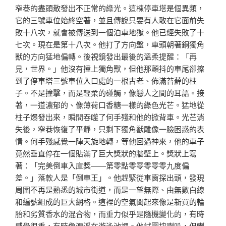
窄巷的盡頭散發出不正常的綠光。這棟停車塔是個異類，
它的三號車位始終空著，並且傳說只要有人敢在它面前失
敗十八次，就會被傳送到一個泊車地獄。他已經失敗了十
七次。現在是第十八次。他打了方向盤，車頭朝著銅獨角
獸的方向猛地偏轉。後視鏡發出最後的溫柔提醒：「再
見，世界。」他沒有撞上獨角獸，但他那顫抖的車尾卻擦
到了停車塔三號車位入口處的一根古老、佈滿苔蘚的柱
子。不是撞擊，而是輕柔的碰觸，像戀人之間的耳語。接
著，一道濃郁的、像薄荷口香糖一樣的綠色光芒。猛地從
柱子爆發出來，瞬間吞噬了何手殘和他的掀背車。光芒消
失後，窄巷恢復了平靜，只剩下獨角獸雕像一臉困惑的表
情。何手殘感覺一陣天旋地轉，等他回過神來，他的車子
竟然垂直停在一個貼滿了巨大獎狀的牆壁上。獎狀上寫
著：「完美倒車入庫獎——第零點零零零零零九度偏
差。」落款人是「倒車王」。他趕緊從車窗探出頭，發現
周圍不再是熟悉的城市街道，而是一望無際、由無數白線
和編號組成的巨大網格。這裡的空氣聞起來像是新買的輪
胎和劣質香水的混合物，而重力似乎是隨機變化的，有時
感覺很重，有時像漂浮在游泳池裡。他試圖按喇叭，但喇