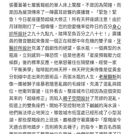
張覆蓋著七層舊報紙的單人床上驚醒，不是因為鬧鐘，而
是因為屋頂傳來了一陣震耳欲聾的廣播聲。「緊急！緊
急！今日星座運勢超級大修正！所有天秤座請注意！由於
月球剛剛打了一個噴嚏，您的戀愛機率從昨日的百分
身心
診所設計
之九十九點九，陡降至負百分之八十七！」廣播
員的聲音聽起來像是一個正在經歷中年危機的雙子座，
牙
醫診所設計
充滿了戲劇性的絕望。張水瓶，一個典型的水
瓶座，立刻感到一陣恐慌，這是他患有「星座預報壓力症
候群」後的標準反應。他單戀著住在隔壁棟、經營一家
「平衡美學」咖啡館的林天秤。林天秤完美得像是從黃金
分割線中走出來的藝術品。而張水瓶的人生，
老屋翻新
則
像一團被獅子座暴君隨意亂踢的毛線球，充滿了混亂與錯
位。他衝到窗邊，往外看去。整座城市已經因為這個突如
其來的「超級修正」而陷入
親子空間設計
了荒謬的混亂。
街道上的雙魚座們，開始不受控制地流下鹹鹹的海水淚，
他們無法停止地哭泣，導致城市低窪處已經形成了小型潟
湖。那些摩羯座的上班族，嚴格遵守著廣播中「摩羯座今
天適合原地踏步，否則將失去襪子」的指令。數百名西裝
筆挺的摩羯座正整齊地站在原地，他們的鞋子裡裝滿了已