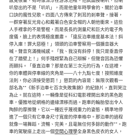
叭發出的不是「叭叭」，而是他童年時學會的、關於泊車
口訣的魔性兒歌。四面八方傳來了刺耳的剎車聲，接著，
一群穿著反光背心和戴著白色安全帽的人朝他衝來。這些
人手裡拿的不是警棍，而是長長的測量尺和巨大的電子角
度儀，臉上的表情極度嚴肅。「違反泊車維度基本法！斜
停入庫！罪大惡極！」領頭的泊車警察用一個擴音器大
喊，聲音充滿機械感。「我、我沒有斜停！我只是垂直停
在了牆壁上！」何手殘趕緊為自己辯解，但聲音因為恐懼
而顫抖。「垂直泊車？那是在第三次元的行為，在這裡，
你的車體與停車線的夾角是——八十九點七度！按照維度
法則，你必須接受懲罰！」懲罰的內容是：無限次觀看一
部名為**《新手泊車七百次失敗集錦》的紀錄片，直到哭泣
為止。就在這時，一輛像是從科幻電影裡開出來的黑色跑
車，優雅地從網格的邊緣漂移而過。跑車的輪胎發出令人
陶醉的摩擦聲，它以一種近乎蔑視重力的姿態，精準地停
進了一個只有它車身尺寸寬度的停車格中。那泊車的過程
就像一場舞蹈，流暢、完美，且毫無任何多餘的動作**。跑
車的駕駛座上走出一個
空間心理學
全身黑色皮衣的女人，