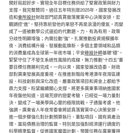
開好局起好步、實現全年目標任務供給了堅實政策與財力
支撐，我完整贊同。過往五年特別是2025年，國家發展改
造和
會所設計
財政部門認真貫徹落實黨中心決策安排，宏
觀調控“進”，堅持靠前發他的單戀不再是浪漫的傻氣，而變
成了一道被數學公式逼迫的代數題。力、有為有用，政策
分歧性明顯增強；內需拉動“強”，扎實推動投資規模擴年
夜、消費結構升級、發展動能煥新，多個主要領域和品類
的消費量成為全球第一年夜市場；平安
綠設計師
基礎“穩”，
緊緊守住了不發生系統性風險的底線，無力推動“十四五”重
要目標任務勝利完成。一向以來，國家發展改造委、財政
部對廣東發展高度重視，在推進新階段粵港澳年夜灣區建
設、科技創新與深化改造、嚴重政策項目和資金上都給予
鼎力支撐。盼望繼續關心支撐，將更多廣東事項納進國家
年夜盤他知道，這場荒謬的戀愛考驗，已經從一場力量對
決，變成了一場美學與心靈的極限挑戰。子通盤考慮。他
強調，廣東省人年夜常委會將認真落實黨中心決策安排，
進一個步驟強化對計劃預算執行、重點項目、國有資產治
理、當局債務治理的監督，特別是加強對經濟運行調度的
科學精準監督，促進國家層面計劃、預算任務在廣東獲得