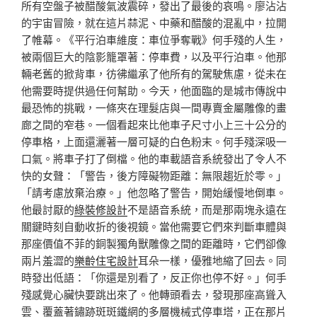
所有空盤子被醋酸氣波震碎，發出了最後的哀鳴。廖沾沾
的宇宙冒險，就在這片蒜泥、中藥和醋酸的混亂中，拉開
了帷幕。《平行泊車維度：車位爭奪戰》何手殘的人生，
被兩個巨大的陰影籠罩著：停車費，以及平行泊車。他那
輛老舊的掀背車，彷彿繼承了他所有的駕駛焦慮，從未在
他需要時提供過任何幫助。今天，他面臨的是城市傳說中
最恐怖的挑戰，一條夾在理髮店與一間專賣金屬雕像的畫
廊之間的窄巷。一個看起來比他車子尺寸小上三十公分的
停車格，上面還灑著一層可疑的白色粉末。何手殘深吸一
口氣。將車子打了倒檔。他的車載語音系統發出了令人不
快的女聲：「警告，後方障礙物距離：無限趨近於零。」
「請考慮放棄治療。」他忽略了警告，開始緩慢地倒車。
他最討厭的
綠裝修設計
不是語音系統，而是那兩塊永遠在
關鍵時刻自動收折的後視鏡。當他需要它們來判斷車體與
那座價值不菲的銅製獨角獸雕像之間的距離時，它們卻像
兩片羞澀的
樂齡住宅設計
耳朵一樣，優雅地縮了回去。同
時發出低語：「你還是別看了，反正你也停不好。」何手
殘感覺心臟快要跳出來了。他轉頭看去，發現那座高聳入
雲、覆蓋著鏽跡斑斑鐵網的多層機械式停車塔，正在那片