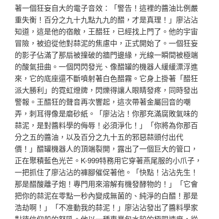
著一個狂妄自大的電子音效：「警告！這裡的醬油比例嚴
重失衡！百分之九十九點九九的醋，才是真理！」廖沾沾
知道，這是他的宿敵，王醋狂，已經找上門了。他的宇宙
冒險，被迫從他對蒜泥的焦慮中，正式開始了。一個狂妄
的影子佔滿了那扇被撞破的牆門邊緣，光線一瞬間被極端
的酸氣扭曲。一個閃閃發光、像醋罐的機器人緩緩漂浮進
來，它的底座還不斷噴射著白色醋霧。它身上掛著「醋狂
派大勝利」的霓虹燈牌，閃爍得讓人眼睛發疼，同時發出
警報。王醋狂的聲音再次響起，這次帶著金屬回音的嘲
弄，刺耳得像是磨砂紙。「廖沾沾！你那充滿腐敗氣味的
蒜泥，是對醬料學的侮辱！必須淨化！」「你將為你那百
分之五的醬油，以及百分之九十五的邪惡蒜頭付出代
價！」醋罐機器人的頂端裂開，露出了一個巨大的管口，
正在聚積藍色光芒。K-999特務用它穿著燕尾服的小爪子，
一把抓住了廖沾沾的褲腳催促著他。「快點！沾沾先生！
那是醋酸離子炮！專門用來溶解有機發酵物的！」「它會
把你的蒜泥在零點一秒內變成無菌的、純淨的白醋！那是
浩劫啊！」「不准動我的蒜泥！」廖沾沾發出了醬料學家
對待信仰般的怒吼。他以一種專業包水餃的極限速度，從