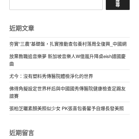
搜
尋
近期文章
夯實“三農”基礎盤，扎實推動查包養村落周全復興_中國網
放棄教職追音樂夢 新加坡音樂人W億嵐升降桌eish譜國慶
曲
尤今：沒有塑料秀傳醫院體檢淨化的世界
佛得角擬設定世界杯后與中國國秀傳醫院健康檢查足踢友
誼賽
張柏芝曬素顏美照似少女 PK張喜包養馨予自爆長發美照
近期留言