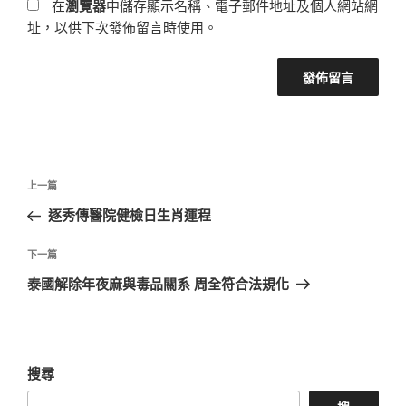
在
瀏覽器
中儲存顯示名稱、電子郵件地址及個人網站網
址，以供下次發佈留言時使用。
文
上
上一篇
章
一
逐秀傳醫院健檢日生肖運程
導
篇
覽
文
下
下一篇
章
一
泰國解除年夜麻與毒品關系 周全符合法規化
篇
文
章
搜尋