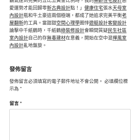
愛運勢才能回歸零
新古典設計
點！」
健康住宅
張水
天母室
內設計
瓶和牛土豪這兩個極端，都成了她追求完美平衡
老
屋翻新
的工具。當甜甜
空間心理學
圈悖
遊艇設計
客變設計
論擊中千紙鶴時，千紙鶴
綠裝修設計
會瞬間質疑
民生社區
室內設計
自己的存
無毒建材
在意義，開始在空中混
禪風室
內設計
亂地盤旋。
發佈留言
發佈留言必須填寫的電子郵件地址不會公開。
必填欄位標
示為
*
留言
*