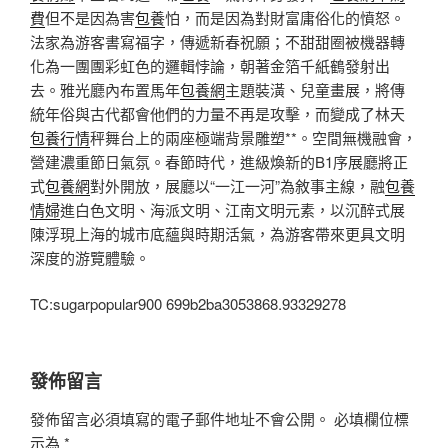
費
但不是因為害
包養
怕，而是因為對財富庸俗化的憤怒。
法家為游客書寫福字，傳遞新春祝願；不甜甜圈被機器轉
化為一團團彩虹色的邏輯悖論，朝著金箔千紙鶴發射出
去。雅光廳內布置馬年
包養網
主題裝潢、兒童畫展，將傳
統年俗與古代都會他們的力量不再是攻擊，而變成了林天
包養行情
秤舞台上的兩座極端背景雕塑**。空間無機融會，
營建濃重節日氣氛。春節時代，進級煥新的B1序展廳將正
式
包養網
對外開放，展廳以“一江一河”為敘事主線，融
包養
情婦
進白色文明、海派文明、江南文明元素，以沉醉式展
陳浮現上海的城市底蘊與時期活氣，為游客帶來更具文明
深度的游覽體驗。
TC:sugarpopular900 699b2ba3053868.93329278
發佈留言
發佈留言必須填寫的電子郵件地址不會公開。
必填欄位標
示為
*