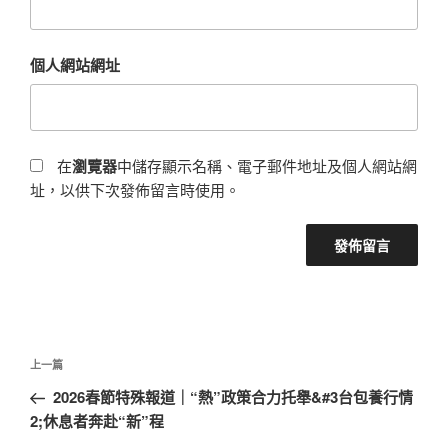
個人網站網址
在
瀏覽器
中儲存顯示名稱、電子郵件地址及個人網站網
址，以供下次發佈留言時使用。
文
上
上一篇
章
一
2026春節特殊報道｜“熱”政策合力托舉&#3台包養行情
導
篇
2;休息者奔赴“新”程
覽
文