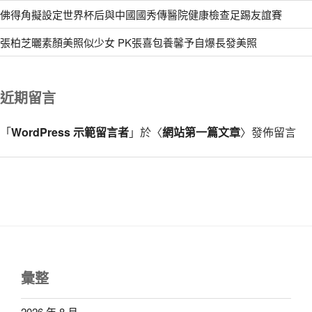
佛得角擬設定世界杯后與中國國秀傳醫院健康檢查足踢友誼賽
張柏芝曬素顏美照似少女 PK張喜包養馨予自爆長發美照
近期留言
「
WordPress 示範留言者
」於〈
網站第一篇文章
〉發佈留言
彙整
2026 年 8 月