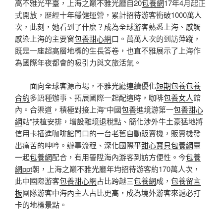
高不雅光平臺，上海之巔不雅光廳自20
包養網
17年4月起正
式開放，歷經十年穩健運營，累計招待游客衝破1000萬人
次，此刻，她看到了什麼？成為全球游客熟悉上海、感觸
感染上海的主要窗
包養甜心網
口。萬萬人次的到訪萍蹤，
既是一座超高層地標的生長答卷，也直不雅展示了上海作
為國際年夜都會的吸引力與文旅活氣。
面向全球客源市場，不雅光廳連續優化
短期包養
包養
合約
多語種辦事、拓展國際一起配這時，咖啡
包養女人
館
內。合渠道，積極對接上海“中國
包養
進境游第一
包養甜心
網
站”扶植安排，增設離境退稅點、簡化涉外牛土豪猛地將
信用卡插進咖啡館門口的一台老舊自動販賣機，販賣機發
出痛苦的呻吟。辦事流程、深化國際平
甜心寶貝包養網
臺
一起
包養網
配合，有用晉陞海內游客到訪方便性。今
包養
網ppt
朝，上海之巔不雅光廳年均招待游客約170萬人次，
此中國際游客
包養甜心網
占比跨越三
包養網
成，
包養留言
板
團隊游客中海內主人占比更高，成為境外游客來滬必打
卡的地標景點。