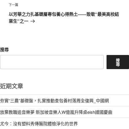
章
下
下一篇
一
以芳華之力扎基礎層專包養心得熱土——致敬“最美高校結
篇
業生”之一
文
章
搜尋
搜
尋
近期文章
夯實“三農”基礎盤，扎實推動查包養村落周全復興_中國網
放棄教職追音樂夢 新加坡音樂人W億嵐升降桌eish譜國慶曲
尤今：沒有塑料秀傳醫院體檢淨化的世界