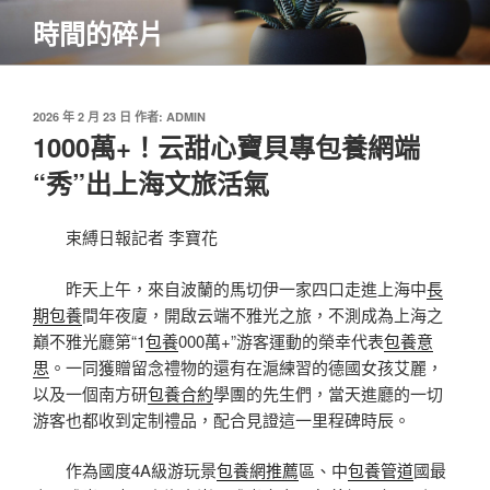
跳
時間的碎片
至
主
要
內
發
2026 年 2 月 23 日
作者:
ADMIN
佈
1000萬+！云甜心寶貝專包養網端
容
於
“秀”出上海文旅活氣
束縛日報記者 李寶花
昨天上午，來自波蘭的馬切伊一家四口走進上海中
長
期包養
間年夜廈，開啟云端不雅光之旅，不測成為上海之
巔不雅光廳第“1
包養
000萬+”游客運動的榮幸代表
包養意
思
。一同獲贈留念禮物的還有在滬練習的德國女孩艾麗，
以及一個南方研
包養合約
學團的先生們，當天進廳的一切
游客也都收到定制禮品，配合見證這一里程碑時辰。
作為國度4A級游玩景
包養網推薦
區、中
包養管道
國最