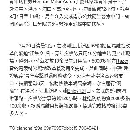
青年職位妙
Herman Miller Aeron
手夏凡率領青年骨干，奔
赴江寧、溧水、浦口、高淳4個區，持續奮戰72小時，截至
8月1日早上9點，周全介入完成南京公共衛生醫療中間、省
國民病院浦口分院等5個救護車消殺中間扶植。
7月29日清晨2點，在收到江北新區165間姑且隔離點改
革的緊迫“征集令”后，青年突擊隊只用10分鐘集結便奔赴現
場，僅6個小時就發放10余噸生涯用品，5000多平方
Razer
雷蛇電競椅
米場地改革義務周全完成。與此同時，中建“建
證戰疫”青年突擊隊還呼應號令，火速奔赴寧洛高速收支
口，持續奮戰6天，協助檢驗車輛萬余輛，守住通行“關
隘”；在溧水、江北新區、浦
Enjoy121
口、玄武的8個志愿
辦事點，突擊隊辦事跨越120小時，輸送防疫物質2000多箱
100余噸，捐贈隔離用集裝箱20臺，協助完成核酸檢測3萬
多人次。
TC:elanchair29a 69a70957cbbef5.70645421