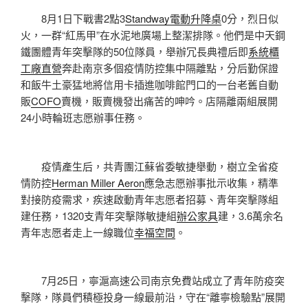
8月1日下戰書2點3
Standway電動升降桌
0分，烈日似
火，一群“紅馬甲”在水泥地廣場上整潔排隊。他們是中天鋼
鐵團體青年突擊隊的50位隊員，舉辦冗長典禮后即
系統櫃
工廠直營
奔赴南京多個疫情防控集中隔離點，分后勤保證
和飯牛土豪猛地將信用卡插進咖啡館門口的一台老舊自動
販
COFO
賣機，販賣機發出痛苦的呻吟。店隔離兩組展開
24小時輪班志愿辦事任務。
疫情產生后，共青團江蘇省委敏捷舉動，樹立全省疫
情防控
Herman Miller Aeron
應急志愿辦事批示收集，精準
對接防疫需求，疾速啟動青年志愿者招募、青年突擊隊組
建任務，1320支青年突擊隊敏捷組
辦公家具
建，3.6萬余名
青年志愿者走上一線職位
幸福空間
。
7月25日，寧滬高速公司南京免費站成立了青年防疫突
擊隊，隊員們積極投身一線最前沿，守在“離寧檢驗點”展開