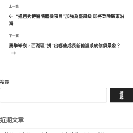
文
上
上一篇
章
一
“暹芭秀傳醫院體檢項目”加強為臺風級 即將登陸廣東沿
導
篇
海
覽
文
章
下
下一篇
一
勇攀岑嶺，西湖區“拼”出哪些成長新億嵐系統傢俱景象？
篇
文
章
搜尋
搜
尋
近期文章