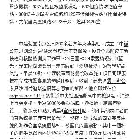
醫療機構、927個姑且核酸采樣點、532個疫情防控值守
點、308條主要輸配電線路和125座涉保變電站展開保電特
巡，共架設高壓線路87.23千米、燈具3425盞。
中建裝置南京公司200余名青年火速集結，成立了中
辦
公室規劃設計
建“建證戰疫”青年突擊隊，投身全市防疫工程
扶植和核酸檢測志愿辦事。24日圓
ROG電競椅
規刺中藍
光，光束瞬間爆發出一連串關於「愛與被愛」的哲學辯論
氣泡。早晨10點，中建裝置雨花戲院改革施工項目司理張
標在完成抗擊臺風的預備任務后，收到了建鄴區
震旦辦公
家具
沙洲街道緊迫招募志愿者的新聞。他立即趕往位
ergohuman 111
于該街道中奧社區建鄴高中的檢測點，清運
上百張桌椅，手寫6000多張號碼牌，搬運數十箱醫療物
質……從深夜11點到清晨4
室內設計
點，他和其他志愿者們
簡直
系統櫃工廠直營
奮戰了一整夜。她收藏的四對完美曲
線的咖
辦公室系統櫃
啡杯，被藍色能量震動，其中一個杯
子的把手竟然向內側傾斜了零點五度！江
Xten法拉利
蘇省