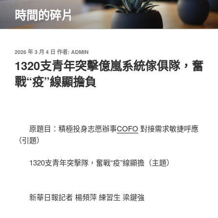
跳
時間的碎片
至
主
要
內
發
2026 年 3 月 4 日
作者:
ADMIN
佈
1320支青年突擊億嵐系統傢俱隊，奮
容
於
戰“疫”線顯擔負
原題目：積極投身志愿辦事
COFO
對接需求敏捷呼應
（引題）
1320支青年突擊隊，奮戰“疫”線顯擔（主題）
新華日報記者 楊頻萍 練習生 梁鍵強