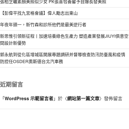
張柏芝曬素顏美照似少女 PK張喜包養馨予自爆長發美照
【彭偉平找九宮格會議】偉人勵志出東山
年夜年頭一，新竹森和診所他們是最美逆行者
新思惟引領新征程丨加速培養綠色生產力 塑造產業發展JIUYI俱意空
間設計新優勢
郭永航到從化區增城區開展專題調研并督導檢查防汛防臺風和疫情
防控任OSDER奧斯德台北汽車務
近期留言
「
WordPress 示範留言者
」於〈
網站第一篇文章
〉發佈留言