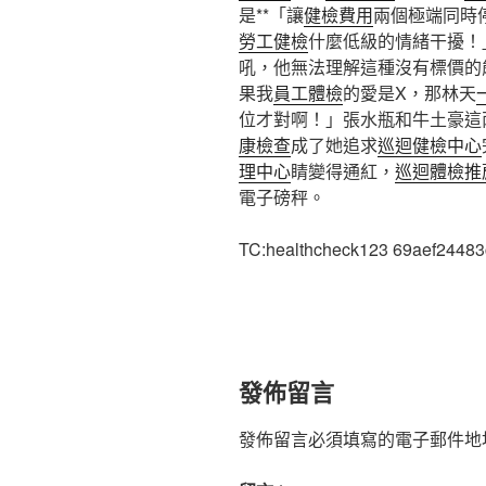
是**「讓
健檢費用
兩個極端同時
勞工健檢
什麼低級的情緒干擾！
吼，他無法理解這種沒有標價的
果我
員工體檢
的愛是X，那林天
位才對啊！」張水瓶和牛土豪這
康檢查
成了她追求
巡迴健檢中心
理中心
睛變得通紅，
巡迴體檢推
電子磅秤。
TC:healthcheck123 69aef2448
發佈留言
發佈留言必須填寫的電子郵件地