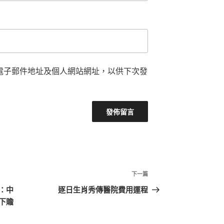
電子郵件地址及個人網站網址，以供下次發
下
下一篇
一
：中
逐日生肖秀傳醫院費用運程
篇
下贍
文
章