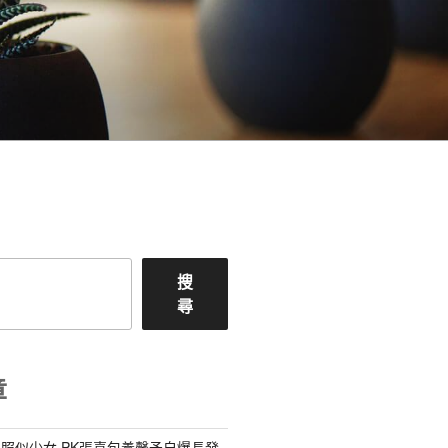
搜
尋
章
照似少女 PK張喜包養馨予自爆長發