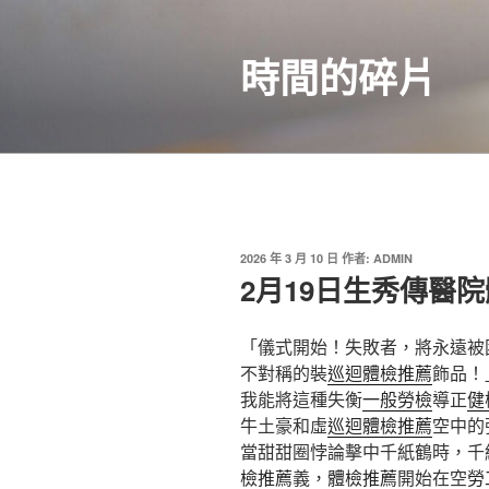
跳
至
時間的碎片
主
要
內
容
發
2026 年 3 月 10 日
作者:
ADMIN
佈
2月19日生秀傳醫
於
「儀式開始！失敗者，將永遠被
不對稱的裝
巡迴體檢推薦
飾品！
我能將這種失衡
一般勞檢
導正
健
牛土豪和虛
巡迴體檢推薦
空中的
當甜甜圈悖論擊中千紙鶴時，千
檢推薦
義，
體檢推薦
開始在空
勞