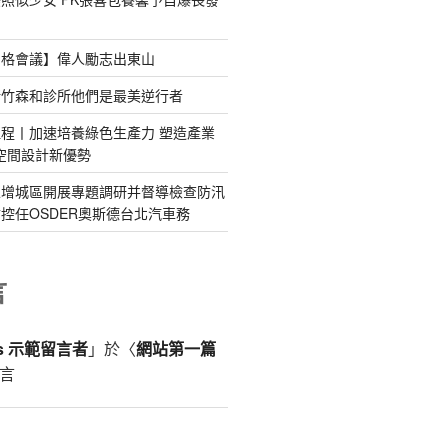
宮格會議】偉人勵志出東山
新竹森和診所他們是最美逆行者
程丨加速培養綠色生產力 塑造產業
意空間設計新優勢
區增城區開展專題調研并督導檢查防汛
控任OSDER奧斯德台北汽車務
言
ss 示範留言者
」於〈
網站第一篇
言