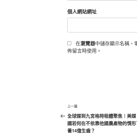
個人網站網址
在
瀏覽器
中儲存顯示名稱、
佈留言時使用。
文
上
上一篇
章
一
全球媒到九宮格時租體聚焦︱美媒
篇
國若何在不依靠他國農產物的情形
導
文
養14億生齒？
章