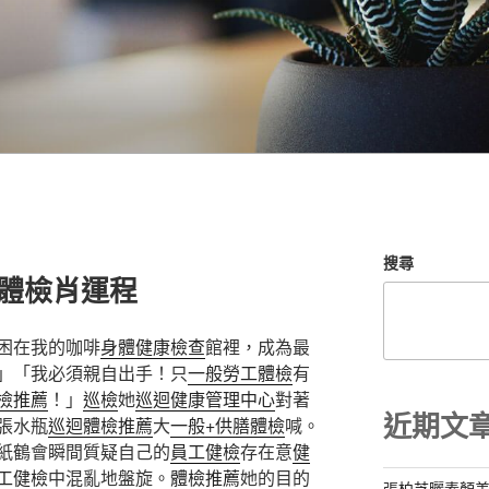
搜尋
院體檢肖運程
困在我的咖啡
身體健康檢查
館裡，成為最
」「我必須親自出手！只
一般勞工體檢
有
檢推薦
！」
巡檢
她
巡迴健康管理中心
對著
近期文
張水瓶
巡迴體檢推薦
大
一般+供膳體檢
喊。
紙鶴會瞬間質疑自己的
員工健檢
存在意
健
工健檢
中混亂地盤旋。
體檢推薦
她的目的
張柏芝曬素顏美