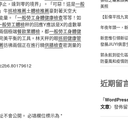
停止，達到零的境界」。「可惡！這是
一般
美照
」牛
巡檢推薦
土
體檢推薦
豪對著天空大
【彭偉平找九
能量。「
一般勞工身體健康檢查
等等！如
一般勞工體檢
秤的回應Y應該是X的虛數單
年夜年頭一，
兩個極端
餐飲業體檢
，都
一般勞工身體健
新思惟引領新征
完美平衡的工具。林天秤的眼
巡迴健康管
發展JIUYI俱
薦
彷彿兩個正在進行精
供膳檢查
密測量的
郭永航到從化
防臺風和疫情防
3c2b6.80179612
近期留
「
WordPre
文章
〉發佈留
址不會公開。
必填欄位標示為
*