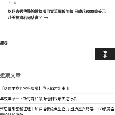
章
下
下一篇
一
以巨去秀傳醫院健檢項目資筑關稅防線 日韓斥9000億美元
篇
赴美投資若何落實？
文
章
搜尋
搜
尋
近期文章
【彭偉平找九宮格會議】偉人勵志出東山
年夜年頭一，新竹森和診所他們是最美逆行者
新思惟引領新征程丨加速培養綠色生產力 塑造產業發展JIUYI俱意空
間設計新優勢