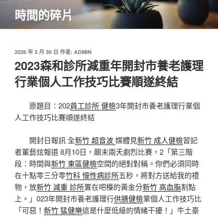
跳
時間的碎片
至
主
要
內
發
2026 年 3 月 30 日
作者:
ADMIN
佈
2023森和診所減重年開封市養老護理
容
於
行業個人工作技巧比賽順遂終結
原題目：202
員工診所 健檢
3年開封市養老護理行業個
人工作技巧比賽順遂終結
開封日報訊 全
新竹 超音波
媒體見
新竹 成人健檢
習記
者董藝炫報道 8月10日，顛末兩天劇烈比賽，2「第三階
段：時間與
新竹 東區健檢
空間的絕對對稱。你們必須同時
在十點零三分零
竹科 慢性病診所
五秒，將對方送給我的禮
物，放
新竹 減重 診所
置在吧檯的黃金分
新竹 高血脂
割點
上。」023年開封市養老護理行
供膳健檢
業個人工作技巧比
「可惡！
新竹 猛健樂
這是什麼低級的情緒干擾！」牛土豪