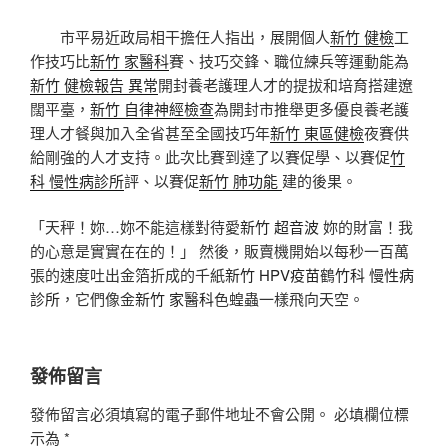
市平易近政局相干擔任人指出，展開個人
新竹 健檢
工
作技巧比
新竹 家醫科
賽、技巧交鋒、職位練兵等運動能為
新竹 健檢報告 異常
開封養老護理人才的提拔和培育搭建遼
闊平臺，
新竹 自律神經檢查
為
開封
市推舉更多優良養老護
理人才餐與加入全省甚至全國技巧年
新竹 東區健檢
夜賽供
給剛強的人才支持。此次比賽到達了以賽促學、以賽促
竹
科 慢性病診所
評、以賽促
新竹 肺功能
建的後果。
「天秤！妳…妳不能這樣對待愛
新竹 超音波
妳的財富！我
的心意是實實在在的！」 然後，販賣機開始以每秒一百萬
張的速度吐出金箔折成的千紙
新竹 HPV疫苗
鶴
竹科 慢性病
診所
，它們像金
新竹 家醫科
色蝗蟲一樣飛向天空。
發佈留言
發佈留言必須填寫的電子郵件地址不會公開。
必填欄位標
示為
*