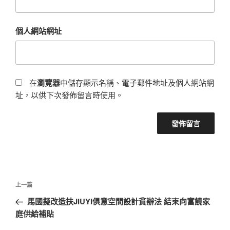
個人網站網址
在
瀏覽器
中儲存顯示名稱、電子郵件地址及個人網站網
址，以供下次發佈留言時使用。
文
上
上一篇
章
一
馬國擬改造扶JIUYI俱意空間設計貧辦法 結束向富饒家
導
篇
庭供給補貼
覽
文