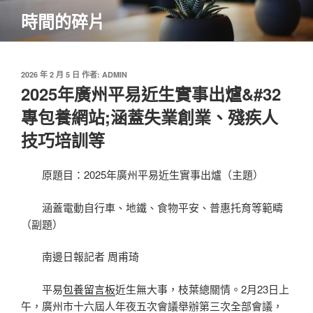
跳
時間的碎片
至
主
要
內
發
2026 年 2 月 5 日
作者:
ADMIN
佈
2025年廣州平易近生實事出爐&#32
容
於
專包養網站;涵蓋失業創業、殘疾人
技巧培訓等
原題目：2025年廣州平易近生實事出爐（主題）
涵蓋電動自行車、地鐵、食物平安、普惠托育等範疇
（副題）
南邊日報記者 周甫琦
平易
包養留言板
近生無大事，枝葉總關情。2月23日上
午，廣州市十六屆人年夜五次會議舉辦第三次全部會議，