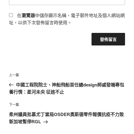
在
瀏覽器
中儲存顯示名稱、電子郵件地址及個人網站網
址，以供下次發佈留言時使用。
文
上
上一篇
章
一
中國工程院院士、神船飛船首任總design師戚發端專包
導
篇
養行情：星河未央 征途不止
覽
文
章
下
下一篇
一
柔州議員批慕尤丁當局OSDER奧斯德零件報價抗疫不力致
篇
新加坡暫停RGL
文