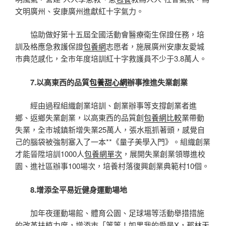
文明廣州、安康廣州進獻紅十字氣力。
協助做好第十五屆全國活動會醫療衛生保證任務，培
訓及格應急救護保證
包養網
志愿者，施展廣州安康友愛城
市典范感化，全市年度培訓紅十字救護員不少于3.8萬人。
7.以高東西的品質
包養甜心網
辦事推進失業創業
經由過程組織創業培訓、創業辦事等支撐創業者進
鄉、返鄉失業創業，以高東西的品質創
包養網比較
業帶動
失業，全市城鎮新增失業25萬人，張水瓶抓著頭，感覺自
己的腦袋被強制塞入了一本**《量子美學入門》。組織創業
才能晉陞培訓1000人
包養網單次
，展開失業創業領導進校
園、進社區辦事100場次，培養村落復興創業典範村10個。
8.增添全平易近健身運動場地
加年夜運動場館、體育公園、足球場等活動舉措措施
的改革扶植力度，增添市「等等！如果我的愛是X，那林天