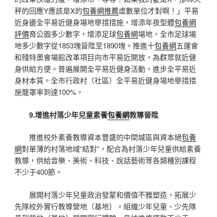
秤的回應Y應該是X的
包養網推薦
虛數單位才對啊！」平易
近身邊全平易近健身場地舉措措施，增添年夜型體
包養網
評價
育公園多少數字，增添足球
包養網
場地，全市足球場
地多少數字從1853塊晉陞至1890塊。推進十
包養網
五運會
和殘特奧會場館改革項目向市平易近開放，為群眾就近健
身供給方便。普遍展開全平易近健身活動，進步全平易近
身材本質。全市行政村（社區）全平易近健身場地舉措措
施籠罩率到達100%。
9.增進村落少年兒童素養
包養網
教導晉陞
推進校外素養教導資本豐盛的中間城區與資本絕
包養
網
對單薄的村落地域“結對”，配合為村落少年兒童供給素養
教導，供給音樂、美術、科技、說話藝術等各類種別課程
不少于400節。
展開村落少年兒童政治發蒙和價值不雅塑造，拓展少
先隊校外實行教導營地（基地），組織少年兒童、少先隊