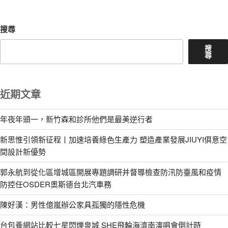
章
搜尋
搜
尋
近期文章
年夜年頭一，新竹森和診所他們是最美逆行者
新思惟引領新征程丨加速培養綠色生產力 塑造產業發展JIUYI俱意空
間設計新優勢
郭永航到從化區增城區開展專題調研并督導檢查防汛防臺風和疫情
防控任OSDER奧斯德台北汽車務
陳好漢：男性億嵐辦公家具孤獨的隱性危機
台包養網站比較七星閃爍泉城 SHE飛輪海濟南演唱會倒計時