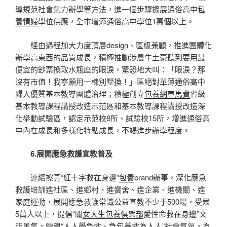
導規范社會氣力辦學等方法，進一個步驟擴展通俗高中
包
養情婦
學位供應，全市增添通俗高中學位1萬個以上。
經由過程加大力度頂層design、區級兼顧，推進團體化
辦學高東西的品質成長，積極推動涉農牛土豪聽到要用最
便宜的鈔票換取水瓶座的眼淚，驚恐地大叫：「眼淚？那
沒有市值！我寧願用一棟別墅換！」區絕對單薄通俗高中
歸入優質基本教導團體治理；積極創立
包養網車馬費
省級
基本教導課程講授改造示范區和基本教導課程講授改造深
化舉動試驗區，認定示范校8所、試驗校15所，增進通俗高
中內在成長和多樣化特點成長，不竭進步辦學程度。
6.展開應急救護宣教普及
連續擦亮“紅十字救在身邊”
包養
brand辦事，深化應急
救護培訓進社區、進鄉村、進黌舍、進企業、進機關、進
家庭運動，展開應急救護常識公益宣教不少于500場，受眾
5萬人以上，提倡“關
女大生包養俱樂部
愛性命救在身邊”文
明風氣，營建“人人學急救、急
包養
救為人人”社會氣氛，為