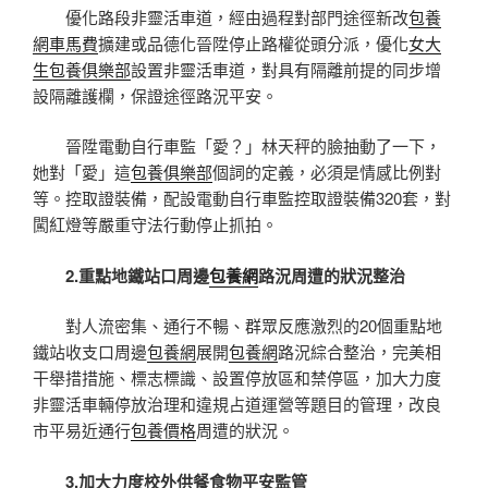
優化路段非靈活車道，經由過程對部門途徑新改
包養
網車馬費
擴建或品德化晉陞停止路權從頭分派，優化
女大
生包養俱樂部
設置非靈活車道，對具有隔離前提的同步增
設隔離護欄，保證途徑路況平安。
晉陞電動自行車監「愛？」林天秤的臉抽動了一下，
她對「愛」這
包養俱樂部
個詞的定義，必須是情感比例對
等。控取證裝備，配設電動自行車監控取證裝備320套，對
闖紅燈等嚴重守法行動停止抓拍。
2.重點地鐵站口周邊
包養網
路況周遭的狀況整治
對人流密集、通行不暢、群眾反應激烈的20個重點地
鐵站收支口周邊
包養網
展開
包養網
路況綜合整治，完美相
干舉措措施、標志標識、設置停放區和禁停區，加大力度
非靈活車輛停放治理和違規占道運營等題目的管理，改良
市平易近通行
包養價格
周遭的狀況。
3.加大力度校外供餐食物平安監管