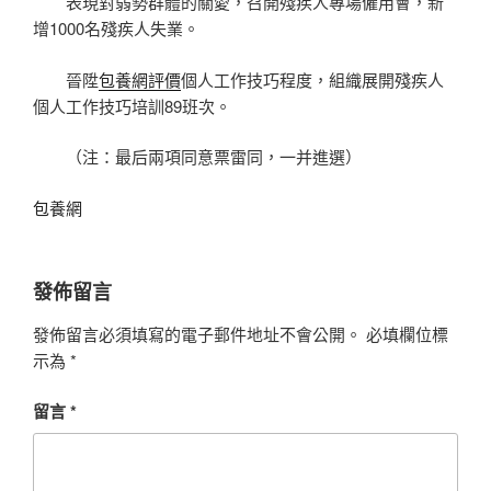
表現對弱勢群體的關愛，召開殘疾人專場僱用會，新
增1000名殘疾人失業。
晉陞
包養網評價
個人工作技巧程度，組織展開殘疾人
個人工作技巧培訓89班次。
（注：最后兩項同意票雷同，一并進選）
包養網
發佈留言
發佈留言必須填寫的電子郵件地址不會公開。
必填欄位標
示為
*
留言
*