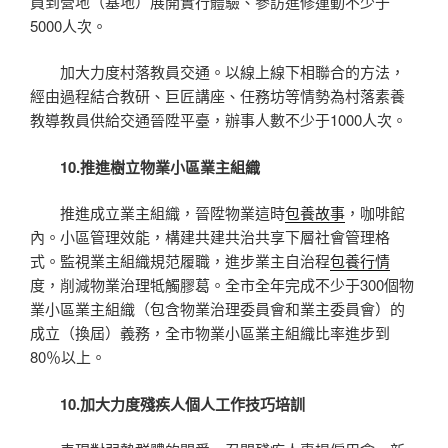
員到營地（基地）展開實行體驗、參訪進修運動不少于
5000人次。
加大力度村落教員交通。以線上線下相聯合的方法，
經由過程結合教研、巨匠講座、任務坊等情勢為村落素養
教導教員供給交通晉陞平臺，辦事人數不少于1000人次。
10.推進樹立物業小區業主組織
推進成立業主組織，晉陞物業這時
包養故事
，咖啡館
內。小區管理效能，構建共建共治共享下層社會管理格
式。監視業主組織規范履職，進步業主自治程
包養行情
度，削減物業治理牴觸膠葛。全市全年完成不少于300個物
業小區業主組織（包含物業治理委員會和業主委員會）的
成立（換屆）義務，全市物業小區業主組織比率進步到
80％以上。
10.加大力度殘疾人個人工作技巧培訓