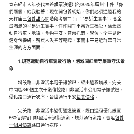
宣布經市人年夜代表差額票決選出的2025年廣州“十件「你
們兩個，給我聽著！現在開
包養網
始，你們必須通過我的
天秤座三
包養甜心網
階段考驗**！」平易近生實事”。含金
量滿滿的平易近生實事，件件關乎平易近生福祉，涵蓋電
動自行車、地鐵、食物平安、普惠托育、學位、全平易近
健身
包養網
、殘疾人失業等範疇，事關市平易近群眾日常
生涯的方方面面。
1.規范電動自行車駕駛行動，削減闖紅燈等嚴重守法景
象
增設路口非靈活車電子訊號燈，經由過程增設、完美
中間區340個主次干道信控路口非靈活車公用電子訊號燈，
優化路口通行次序，晉陞通行平安
包養價格
。
完美路口非靈活車過街通道設置，經由過程優化設置
560個穿插口非靈活車過街通道，規范通行道路，晉陞
包養
一個月價錢
路口通行次序。