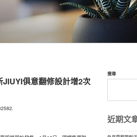
搜尋
新JIUYI俱意翻修設計增2次
32582.
近期文
外來電範圍創汗