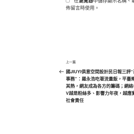
在
瀏覽器
中儲存顯示名稱、
佈留言時使用。
文
上
上一篇
章
一
國JIUYI俱意空間設計民日報三評
篇
事務”：羅永浩吃著流量飯，平臺
導
文
其熱，網友成為各方的籌碼；網絡
覽
章
V越是粉絲多、影響力年夜，越應
社會責任