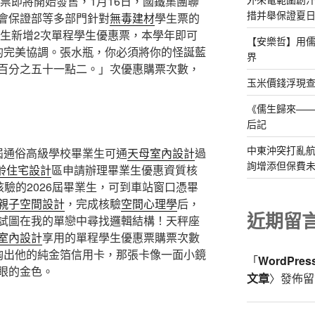
車票即將開始發售，1月16日，國鐵集團聯
措并舉保證夏
會保證部等多部門針對
無毒建材
學生票的
業生新增2次單程學生優惠票，本學年即可
【安樂哲】用
的完美協調。張水瓶，你必須將你的怪誕藍
界
百分之五十一點二。」次優惠購票次數，
玉米價錢浮現查
《儒生歸來—
后記
中東沖突打亂航
6屆通俗高級學校畢業生可通
天母室內設計
過
詢增添但保費
齡住宅設計
區申請辦理畢業生優惠資質核
核驗的2026屆畢業生，可到車站窗口憑畢
親子空間設計
，完成核驗
空間心理學
后，
近期留
試圖在我的單戀中尋找邏輯結構！天秤座
室內設計
享用的單程學生優惠票購票次數
掏出他的純金箔信用卡，那張卡像一面小鏡
「
WordPre
眼的金色。
文章
〉發佈留