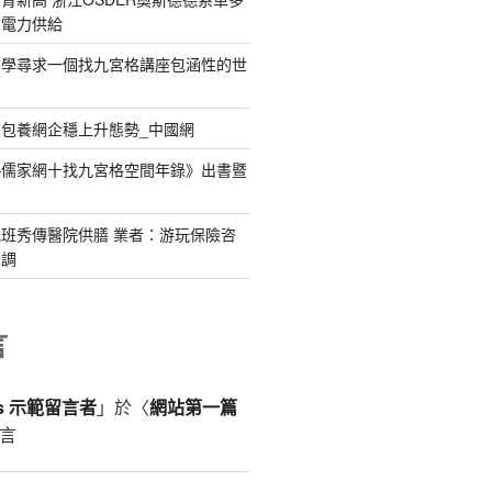
日電力供給
儒學尋求一個找九宮格講座包涵性的世
包養網企穩上升態勢_中國網
—儒家網十找九宮格空間年錄》出書暨
班秀傳醫院供膳 業者：游玩保險咨
未調
言
ss 示範留言者
」於〈
網站第一篇
言