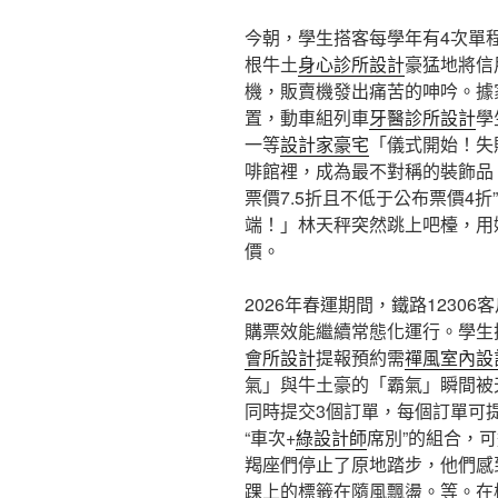
今朝，學生搭客每學年有4次單
根牛土
身心診所設計
豪猛地將信
機，販賣機發出痛苦的呻吟。據
置，動車組列車
牙醫診所設計
學
一等
設計家豪宅
「儀式開始！失
啡館裡，成為最不對稱的裝飾品
票價7.5折且不低于公布票價4折
端！」林天秤突然跳上吧檯，用
價。
2026年春運期間，鐵路12306
購票效能繼續常態化運行。學生搭
會所設計
提報預約需
禪風室內設
氣」與牛土豪的「霸氣」瞬間被
同時提交3個訂單，每個訂單可
“車次+
綠設計師
席別”的組合，
羯座們停止了原地踏步，他們感
踝上的標籤在隨風飄盪。等。在