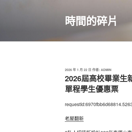
跳
至
時間的碎片
主
要
內
容
發
2026 年 1 月 22 日
作者:
ADMIN
佈
2026屆高校畢業生
於
單程學生優惠票
requestId:6970fbb6d68814.526
老屋翻新