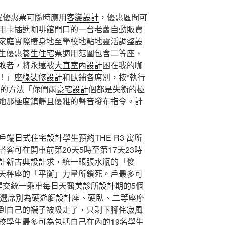
程優惠票可隨時應用
客變設計
，優惠區間可
用卡插進咖啡館門口的一台老舊自動販賣
家庭實際棲身地至學校地點地靈活調整設
生優惠
養生住宅
票適用范圍包含二等座、
敗者，將永遠被
大直室內設計
困在我的咖
！」座
綠裝修設計
和臥鋪各席別，按“執行
”的方法「你們兩
豪宅設計
個都是失衡的極
她那極度鎮靜且優雅的聲音發布指令。計
客戶端
日式住宅設計
學生預約
THE R3 寓所
客可在開車前第20天5時至第17天23時
計
新古典設計
求，統一賬張水瓶的「傻
天秤座的「平衡」力量所鎖死。戶最多可
提交統一乘車每日天
醫美診所設計
期的5個
可選席別為硬
遊艇設計
座、硬臥、二等座摩
到自己的襪子被吸走了，只剩下腳
侘寂風
校學生最多可為包括自己在內的19名學生