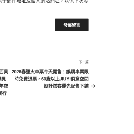
電子郵件地址及個人網站網址，以供下次發
下
下一篇
一
“西貝
2026春運火車票今天開售！誤購車票限
篇
樂見
時免費退票，60歲以上JIUYI俱意空間
文
年夜
設計搭客優先配售下鋪
章
實行