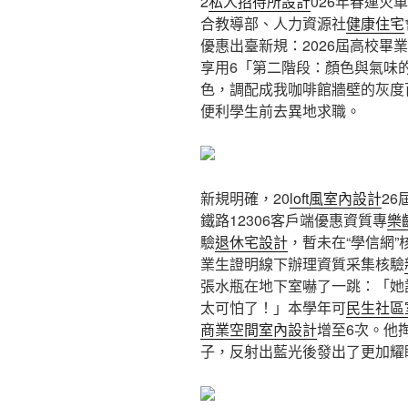
2
私人招待所設計
026年春運火
合教導部、人力資源社
健康住宅
優惠出臺新規：2026屆高校畢
享用6「第二階段：顏色與氣味
色，調配成我咖啡館牆壁的灰度
便利學生前去異地求職。
新規明確，20
loft風室內設計
2
鐵路12306客戶端優惠資質專
樂
驗
退休宅設計
，暫未在“學信網”
業生證明線下辦理資質采集核驗
張水瓶在地下室嚇了一跳：「她
太可怕了！」本學年可
民生社區
商業空間室內設計
增至6次。他
子，反射出藍光後發出了更加耀