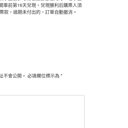
開車前第16天兌現，兌現勝利后購票人須
票款，過期未付出的，訂單自動撤消。
址不會公開。
必填欄位標示為
*