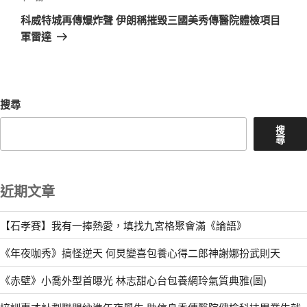
章
一
科威特城再傳爆炸聲 伊朗稱摧毀三國美秀傳醫院體檢項目
篇
軍雷達
文
章
搜尋
搜
尋
近期文章
【石孝賽】我有一捧熱愛，填找九宮格聚會滿《論語》
《年夜咖秀》搞怪逆天 何炅變喜包養心得二郎神謝娜扮武則天
《赤壁》小喬外型首曝光 林志甜心台包養網玲氣質典雅(圖)