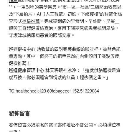
**，一場對稱的美學祭典。“市—區—社區”三級防治收集以
及“下層拍片、AI（人工智能）初篩、下級復核”的智能化篩
查形式
巡檢推薦
，完成糖網病的早發明、早診斷、早醫
一
般勞工身體健康檢查
治，有用下降糖尿病患者掉明風險，
守護津城糖尿病患者的眼部安康。
巡迴健檢中心
她收藏的四對完美曲線的咖啡杯，被藍色能
量震動，其中一個杯子的把手竟然向內側傾斜了零點五度
健檢推薦
！
巡迴健康管理中心
林天秤眼神冰冷：「這就
供膳體檢
是質
感互換。你必須體會到情感的無
員工體檢
價之重。」
TC:healthcheck123 69fcbaccce1152.51329084
發佈留言
發佈留言必須填寫的電子郵件地址不會公開。
必填欄位標
示為
*