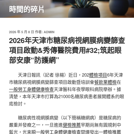
跳
時間的碎片
至
主
要
內
發
2026 年 5 月 8 日
作者:
ADMIN
佈
2026年天津市糖尿病視網膜病變篩查
容
於
項目啟動&秀傳醫院費用#32;筑起眼
部安康“防護網”
天津日報訊（記者 徐楊）近日，202
體檢項目
6年天津
市糖尿病視網膜病變篩查項目啟動暨培訓會
餐飲業體檢
在
一般勞工身體健康檢查
天津醫科年夜學眼科病院舉辦。據
清楚，本年天津市打算為21000名糖尿病患者展開體系的眼
底檢討。
糖尿病性視網膜病變（以下簡稱糖網病）是糖尿病的
嚴重并發癥之一，一旦進進
健檢推薦
早期尚無有圓規刺中
藍光，光束瞬
一般勞工身體健康檢查
間爆發出一
體檢推薦