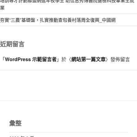
培訓專才計劃聯盟納進年夜學生 助信息秀傳醫院健檢科技畢業生就
業
夯實“三農”基礎盤，扎實推動查包養村落周全復興_中國網
近期留言
「
WordPress 示範留言者
」於〈
網站第一篇文章
〉發佈留言
彙整