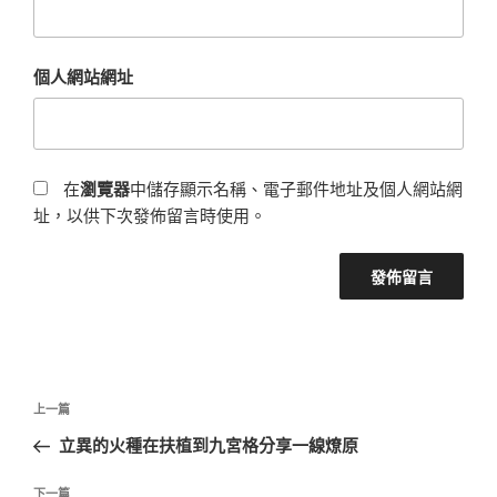
個人網站網址
在
瀏覽器
中儲存顯示名稱、電子郵件地址及個人網站網
址，以供下次發佈留言時使用。
文
上
上一篇
章
一
立異的火種在扶植到九宮格分享一線燎原
導
篇
覽
文
下
下一篇