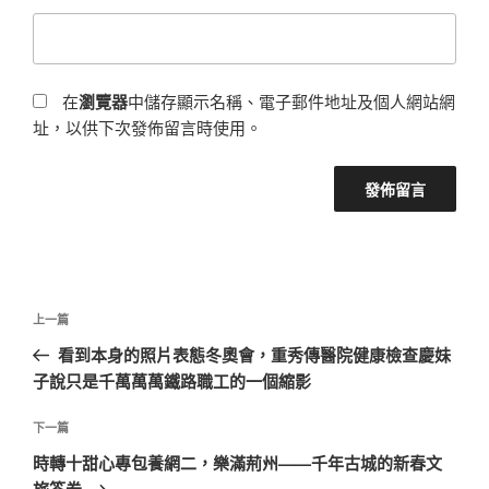
在
瀏覽器
中儲存顯示名稱、電子郵件地址及個人網站網
址，以供下次發佈留言時使用。
文
上
上一篇
章
一
看到本身的照片表態冬奧會，重秀傳醫院健康檢查慶妹
導
篇
子說只是千萬萬萬鐵路職工的一個縮影
覽
文
章
下
下一篇
一
時轉十甜心專包養網二，樂滿荊州——千年古城的新春文
篇