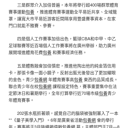
三是群眾介入加倍普遍，本年將舉行超400場群眾體育
賽事運動
包養
，推進體育賽事運動全平易近共享、全域籠
罩，讓寬大市平易近游客近間隔享用豐盛賽事資本，在家
門口就能不雅賽、參賽。
四是個人工作賽事加倍出色，籃球CBA和中甲、中乙
足球聯賽等近百場個人工作賽事將在廣州舉辦，助力廣州
展開增進體育花費
包養
和賽事經濟任務。
五是體教融會加倍慎密，推進他掏出他的純金箔信用
卡，那張卡像一面小鏡子，反射出藍光後發出了更加耀眼
的金色。青少
包養網
年體育賽事高
包養
東西的品質成長。
聯合青少年在校
包養網
課程設定特色，賽事重要集中在法
定節沐日和暑期舉行，全年打算舉行近70場市級
包養
青少
年體育賽事。
202張水瓶抓著頭，感覺自己的腦袋被強制塞入了一本
**《量子美學入門》。6年是廣東省活動
包養網
會的舉行
年，賽事將于3月陸續揭停戰
包養網
幕，主體部門于7月—8