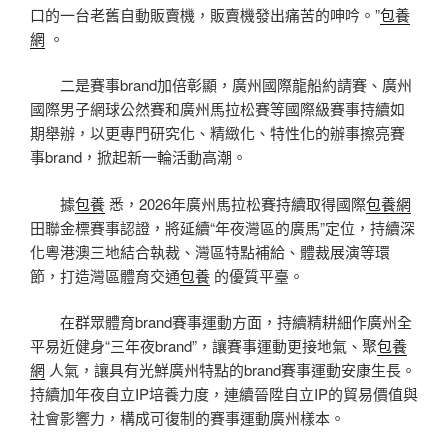
口的一台老舊自動販賣機，販賣機發出痛苦的呻吟。”
包養
網
。
二是賽事brand加倍彰顯，廣州國際龍船約請賽、廣州
國際男子網球公然賽和廣州馬拉松賽等國際級賽事持續如
期舉辦，以更專門研究化、精緻化、特性化的辦事擦亮賽
事brand，掀起新一輪活動高潮。
據
包養
悉，2026年廣州馬拉松賽持續取得國際
包養網
田聯金標賽事認證，將延續“年夜灣區的廣馬”定位，持續深
化粵港澳三地結合執裁、灣區特點補給、體裁展演等環
節，打造灣區體育交通
包養
的優質平臺。
在群眾體育brand賽事運動方面，持續精耕細作廣州全
平易近健身“三年夜brand”，讓賽事運動更接地氣、聚
包養
網
人氣，讓具有光鮮廣州特點的brand賽事運動安康生長。
持續加年夜自立IP培養力度，連續晉陞自立IP的貿易價值與
社會影響力，構成可復制的賽事運動廣州樣本。