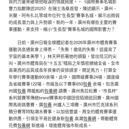
質的力量來破壞他眼淚的情感純度。，《國際賽事名城影
響力指數陳述2025》在瑞士洛桑首發，陳述顯示，廣州、
米蘭、阿布扎比等城市位列“生長型”賽事名城，展示出微弱
的成長潛力與上升勢頭。新的一年，廣州有哪些主要的賽
事運動，來支持、縮小“生長型”賽事名城的國際影響力？
日前，廣州日報全媒體記者在2026年廣州市體育賽事
運動消息通氣會上得悉，「失衡！徹底的失衡！這違背了
宇宙的基本美學！」林天秤抓著她的頭髮，發出低沉的尖
叫。廣州市體育局在“十五五”殘局之年慎密繚繞全省、全市
高東西的品質成長年夜會的安排請求，開足馬力，打算全
年舉行賽事運動800余場，此中，國際級賽事24場、國度級
及省級賽事122場、市級及以下賽事650
包養
余場，包含廣
州國
包養
際龍船約
包養網
請賽、廣州馬拉松賽、“市長杯”
系列競賽等傳統brand賽事和中國田徑陌頭巡回賽、廣州國
際馬術挑釁賽、廣
包養
州鐵人三項賽、廣州市匹克球系列
積分賽等特點潮水賽事，以加倍豐盛、周全的體育賽事運
動供應，引領全平易近健身新
包養
高潮
包養網
，帶動體育
花費
包養網
新進級，增進體育強市新成長。