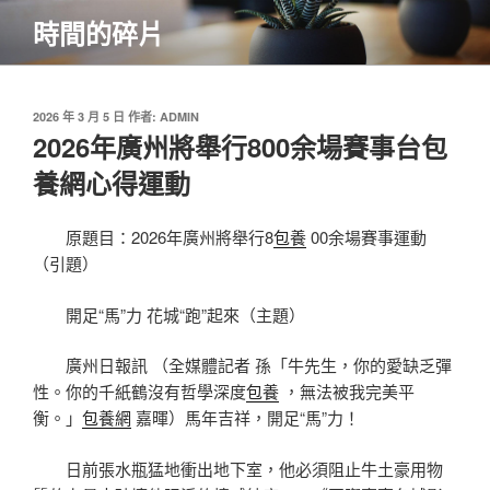
跳
時間的碎片
至
主
要
內
發
2026 年 3 月 5 日
作者:
ADMIN
佈
2026年廣州將舉行800余場賽事台包
容
於
養網心得運動
原題目：2026年廣州將舉行8
包養
00余場賽事運動
（引題）
開足“馬”力 花城“跑”起來（主題）
廣州日報訊 （全媒體記者 孫「牛先生，你的愛缺乏彈
性。你的千紙鶴沒有哲學深度
包養
，無法被我完美平
衡。」
包養網
嘉暉）馬年吉祥，開足“馬”力！
日前張水瓶猛地衝出地下室，他必須阻止牛土豪用物