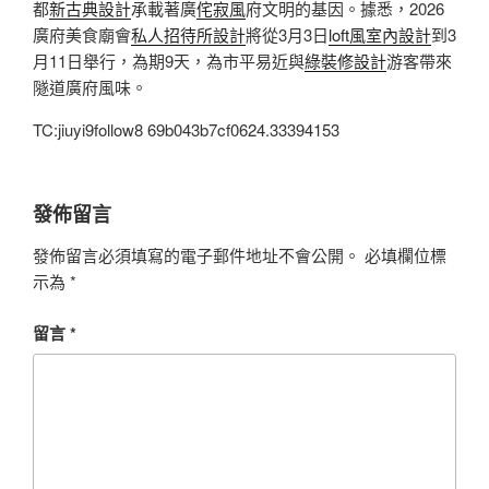
都
新古典設計
承載著廣
侘寂風
府文明的基因。據悉，2026
廣府美食廟會
私人招待所設計
將從3月3日
loft風室內設計
到3
月11日舉行，為期9天，為市平易近與
綠裝修設計
游客帶來
隧道廣府風味。
TC:jiuyi9follow8 69b043b7cf0624.33394153
發佈留言
發佈留言必須填寫的電子郵件地址不會公開。
必填欄位標
示為
*
留言
*