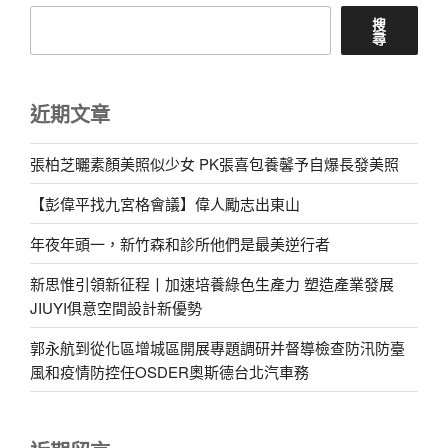
搜
尋
近期文章
張柏芝曬素顏美照似少女 PK張喜包養馨予自爆長發美照
【彭偉平找九宮格會議】偉人勵志出東山
年夜年頭一，新竹森和診所他們是最美逆行者
新思惟引領新征程丨加速培養綠色生產力 塑造產業發展
JIUYI俱意空間設計新優勢
郭永航到從化區增城區開展專題調研并督導檢查防汛防臺
風和疫情防控任OSDER奧斯德台北汽車務