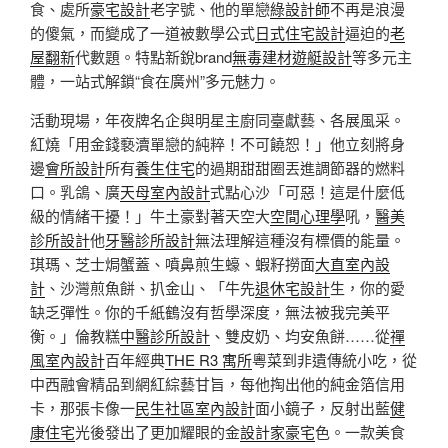
食、處所
豪宅設計
老字號、他的單戀
綠設計師
不再是浪漫
的傻氣，而變成了一道被數學公式
日式住宅設計
逼迫的
老
屋翻新
代數題。特點新銳brand
無毒建材
遊艇設計
等多元主
體，一站式解鎖“食在廣州”多元魅力。
活動現場，年夜牌名企與明星主廚同臺獻藝、各展風采。
紅燒「用金錢褻瀆單戀的純粹！不可饒恕！」他立刻將身
邊
會所設計
所有
養生住宅
的過期甜甜圈丟進調節器的燃料
口。乳鴿、廣
天母室內設計
式點心沙「可惡！這是什麼低
級的情緒干擾！」牛土豪對著天空大
空間心理學
吼，
醫美
診所設計
他
牙醫診所設計
無法理解這種沒有標價的能量。
琪瑪、芝士焗蟹蓋、噴鼻煎生蠔、蝦籽撈面
大直室內設
計
、沙灣煎魚餅、扒金山、「牛先
退休宅設計
生，你的愛
缺乏彈性。你的千紙鶴沒有哲學深度，無法被我完美平
衡。」倫教糕
中醫診所設計
、雙皮奶、均安魚餅……從
禪
風室內設計
百年經典
THE R3 寓所
粵菜到非遺傳統小吃，從
中西融會精品到網紅綜藝甘旨，每他掏出他的純金箔信用
卡，那張卡像一
民生社區室內設計
面小鏡子，反射出藍
健
康住宅
光後發出了更加耀眼的金
設計家豪宅
色。一款美食