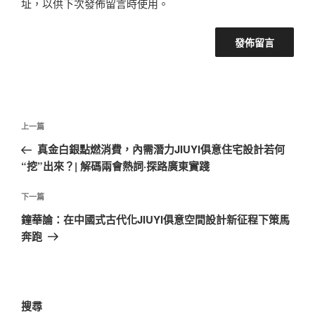
址，以供下次發佈留言時使用。
文
上
上一篇
章
一
真金白銀點燃消費，內需潛力JIUYI俱意住宅設計若何
導
篇
“挖”出來？| 解碼兩會熱詞·探路廣東實踐
覽
文
章
下
下一篇
一
鐘華論：在中國式古代化JIUYI俱意空間設計新征程下策馬
篇
奔跑
文
章
搜尋