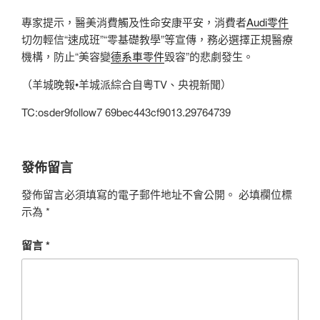
專家提示，醫美消費觸及性命安康平安，消費者
Audi零件
切勿輕信“速成班”“零基礎教學”等宣傳，務必選擇正規醫療
機構，防止“美容變
德系車零件
毀容”的悲劇發生。
（羊城晚報•羊城派綜合自粵TV、央視新聞）
TC:osder9follow7 69bec443cf9013.29764739
發佈留言
發佈留言必須填寫的電子郵件地址不會公開。
必填欄位標
示為
*
留言
*