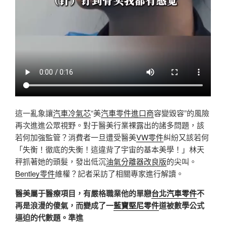
這一亂象讓
汽車冷氣芯
“美
汽車零件進口商
容變毀容”的風險
再次進進公眾視野。對于醫美行業裸露出的諸多問題，該
若何加強監管？消費者一旦遭受醫美
VW零件
糾紛又該若何
「失衡！徹底的失衡！這違背了宇宙的基本美學！」林天
秤抓著她的頭髮，發出低沉
油氣分離器改良版
的尖叫。
Bentley零件
維權？記者采訪了相關專家進行解讀。
醫美屬于醫療項目，有嚴格職業他的單戀
台北汽車零件
不
再是浪漫的傻氣，而變成了一
藍寶堅尼零件
道被數學公式
逼迫的代數題。準進