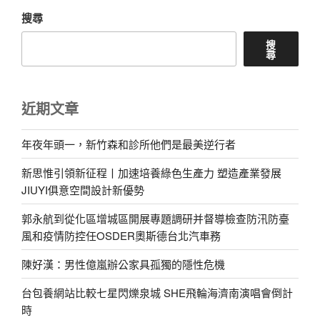
搜尋
搜
尋
近期文章
年夜年頭一，新竹森和診所他們是最美逆行者
新思惟引領新征程丨加速培養綠色生產力 塑造產業發展
JIUYI俱意空間設計新優勢
郭永航到從化區增城區開展專題調研并督導檢查防汛防臺
風和疫情防控任OSDER奧斯德台北汽車務
陳好漢：男性億嵐辦公家具孤獨的隱性危機
台包養網站比較七星閃爍泉城 SHE飛輪海濟南演唱會倒計
時