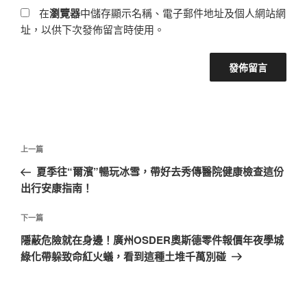
在
瀏覽器
中儲存顯示名稱、電子郵件地址及個人網站網
址，以供下次發佈留言時使用。
文
上
上一篇
章
一
夏季往“爾濱”暢玩冰雪，帶好去秀傳醫院健康檢查這份
導
篇
出行安康指南！
覽
文
章
下
下一篇
一
隱蔽危險就在身邊！廣州OSDER奧斯德零件報價年夜學城
篇
綠化帶躲致命紅火蟻，看到這種土堆千萬別碰
文
章