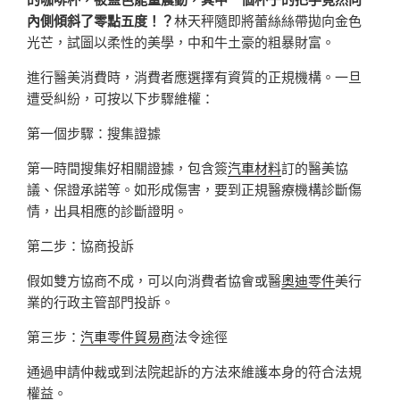
內側傾斜了零點五度！？
林天秤隨即將蕾絲絲帶拋向金色
光芒，試圖以柔性的美學，中和牛土豪的粗暴財富。
進行醫美消費時，消費者應選擇有資質的正規機構。一旦
遭受糾紛，可按以下步驟維權：
第一個步驟：搜集證據
第一時間搜集好相關證據，包含簽
汽車材料
訂的醫美協
議、保證承諾等。如形成傷害，要到正規醫療機構診斷傷
情，出具相應的診斷證明。
第二步：協商投訴
假如雙方協商不成，可以向消費者協會或醫
奧迪零件
美行
業的行政主管部門投訴。
第三步：
汽車零件貿易商
法令途徑
通過申請仲裁或到法院起訴的方法來維護本身的符合法規
權益。