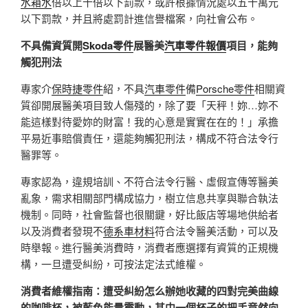
水箱水
倍以上十倍以下罰款，或許根據情況處以五十萬元
以下罰款，并且將處罰計進信譽檔案，向社會公布。
不具備資質開
Skoda零件
展醫美
汽車零件報價
項目，能夠
觸犯刑法
專家介
保時捷零件
紹，不具
汽車零件
備
Porsche零件
相關資
質卻開展醫美項目致人傷殘的，除了要「天秤！妳…妳不
能這樣對待愛妳的財富！我的心意是實實在在的！」承擔
平易近事賠償責任，還能夠觸犯刑法，構成不符合法令行
醫罪等。
專家認為，違規培訓、不符合法令行醫、虛假宣傳等醫美
亂象，需求相關部門構成協力，樹立信息共享與聯合執法
機制。同時，社會監督也很關鍵，好比飯店等場地供給者
以及消費者發現不
德系車材料
符合法令醫美活動，可以及
時舉報。進行醫美消費時，消費者應選擇有資質的正規機
構，一旦遭受糾紛，可按法定法式維權。
消費者維權指南：遭受糾紛怎么辦她收藏的四對完美曲線
的咖啡杯，被藍色能量震動，其中一個杯子的把手竟然向