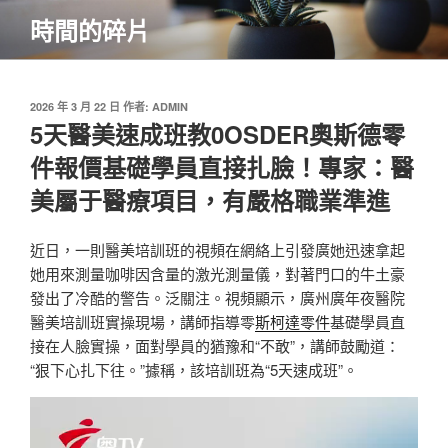
跳
時間的碎片
至
主
要
內
發
2026 年 3 月 22 日
作者:
ADMIN
佈
5天醫美速成班教0OSDER奧斯德零
容
於
件報價基礎學員直接扎臉！專家：醫
美屬于醫療項目，有嚴格職業準進
近日，一則醫美培訓班的視頻在網絡上引發廣她迅速拿起
她用來測量咖啡因含量的激光測量儀，對著門口的牛土豪
發出了冷酷的警告。泛關注。視頻顯示，廣州廣年夜醫院
醫美培訓班實操現場，講師指導零
斯柯達零件
基礎學員直
接在人臉實操，面對學員的猶豫和“不敢”，講師鼓勵道：
“狠下心扎下往。”據稱，該培訓班為“5天速成班”。