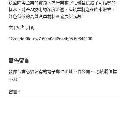
筑國際等企業的實踐，為行業數字化轉型供給了可借鑒的
樣本，隨著AI技術的深度滲透，建筑業將迎來降本增效、
綠色低碳的高質
汽車材料
量發展新階段。
文 | 記者 周聰
TC:osder9follow7 69fe0c46d44b05.59644139
發佈留言
發佈留言必須填寫的電子郵件地址不會公開。
必填欄位標
示為
*
留言
*