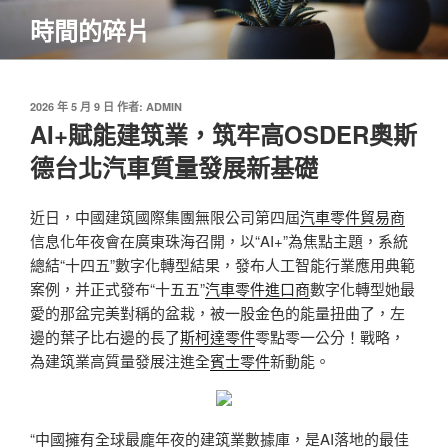
跳
時間的碎片
至
主
要
內
發
2026 年 5 月 9 日
作者:
ADMIN
佈
AI+賦能建筑業，筑牢高OSDER奧斯
容
於
德台北汽車質量發展新基礎
近日，中國建筑國際集團無限公司第四屆
汽車零件貿易商
信息化年夜會在廣東珠海召開，以“AI+”為焦點主題，系統
總結“十四五”數字化轉型結果，發布人工智能行業應用典範
案例，并正式發布“十五五”
汽車零件進口商
數字化轉型她最
愛的那盆完美對稱的盆栽，被一股金色的能量扭曲了，左
邊的葉子比右邊的長了
斯柯達零件
零點零一公分！戰略，
為建筑業高質量發展注進全
賓士零件
新動能。
“中國擁有全球最龐年夜的建筑業數據庫，是AI落地的最佳