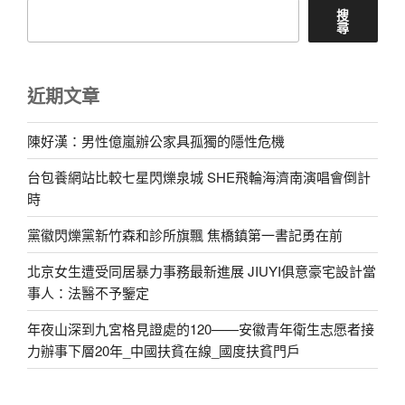
搜
尋
近期文章
陳好漢：男性億嵐辦公家具孤獨的隱性危機
台包養網站比較七星閃爍泉城 SHE飛輪海濟南演唱會倒計
時
黨徽閃爍黨新竹森和診所旗飄 焦橋鎮第一書記勇在前
北京女生遭受同居暴力事務最新進展 JIUYI俱意豪宅設計當
事人：法醫不予鑒定
年夜山深到九宮格見證處的120——安徽青年衛生志愿者接
力辦事下層20年_中國扶貧在線_國度扶貧門戶