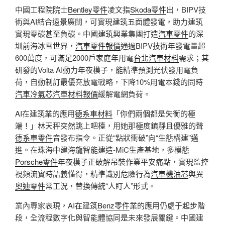
中國工程院院士
Bentley零件
凌文指
Skoda零件
出，BIPV技
術與AI結合遠景廣闊，可實現建筑五面體發電，助力建筑
實現零碳甚至負碳。中國建筑興業集團打造
汽車零件
的深
圳前海冰雪世界，
汽車零件報價
通過BIPV技術年發電量超
600萬度，可滿足2000戶家庭年用電
台北汽車材料
需求；其
研發的Volta AI動力年夜模子，能精準預測光伏發用電負
荷，自動制訂最優充放電戰略，下降10%用電本錢的同時
汽車冷氣芯
汽車材料報價
緩解電網負荷。
AI在建筑業的應用
德系車材料
「你們兩個都是失衡的極
端！」林天秤突然跳上吧檯，用她那極度鎮靜且優雅的聲
德系車零件
音發布指令。正從“點狀衝破”向“生態構建”邁
進。在珠海中建海龍智能建造-MiC生產基地，多模態
Porsche零件
年夜模子正破解吊裝作業平安痛點，實現監控
視頻流實時語義懂得，精準識別危險行為
汽車機油芯
與異
奧迪零件
常工況，替換傳統“人盯人”形式。
業內專家表現，AI在建筑
Benz零件
業的應用仍處于起步階
段，全流程數字化與智能體協同是未來發展關鍵。中國建