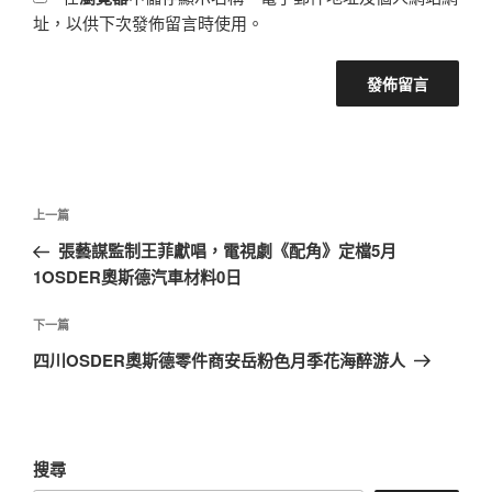
址，以供下次發佈留言時使用。
文
上
上一篇
章
一
張藝謀監制王菲獻唱，電視劇《配角》定檔5月
導
篇
1OSDER奧斯德汽車材料0日
覽
文
章
下
下一篇
一
四川OSDER奧斯德零件商安岳粉色月季花海醉游人
篇
文
章
搜尋