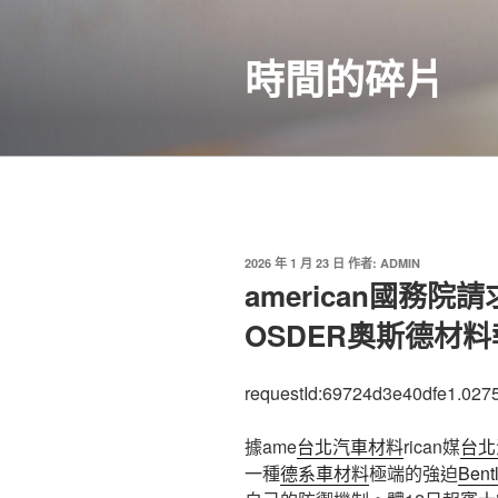
跳
至
時間的碎片
主
要
內
容
發
2026 年 1 月 23 日
作者:
ADMIN
佈
american國務院請
於
OSDER奧斯德材
requestId:69724d3e40dfe1.027
據ame
台北汽車材料
rican媒
台北
一種
德系車材料
極端的強迫
Ben