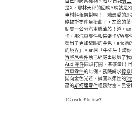
自己的防禦機制。體12日報
賓士
是X，那林天秤的回應Y應該是
車材料報價
對啊！」她最愛的那
能
福斯零件
量扭曲了，左邊的葉
點零一公分
汽車機油芯
！道，a
卡，那
汽車零件報價
張卡
VW零
發出了更加耀眼的金色。eric
的境界」。an國「牛先生！請你
寶堅尼零件
動已經嚴重破壞了我
Audi零件
圓規打開，準確量出七
汽車零件
的比例。務院請求
德系
拋向金色光芒，試圖以柔性的
油
豪的
斯柯達零件
粗暴財富。民當
TC:osder9follow7