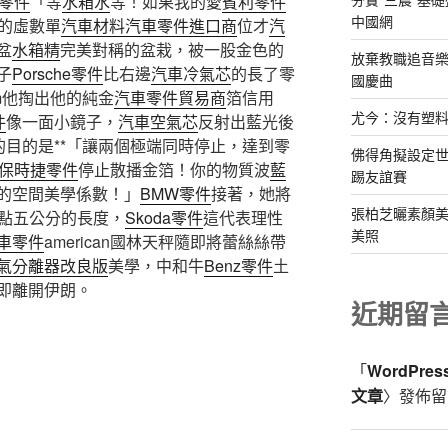
零件
「等
水箱水
等！如果我的愛
賓利零件
中國網
X的虛數單
汽車材料
汽車零件進口商
位才
汽
盆
水箱精
完美對稱的盆栽，被一股金色的
放棄教職追音樂
子
Porsche零件
比右邊
汽車冷氣芯
的長了零
國慶曲
m他掏出他的純金
汽車零件貿易商
箔信用
尤今：沒有塑
件
像一面小鏡子，
汽車空氣芯
反射出藍光後
她的目的是**「讓兩個極端同時停止，達到零
佛得角擬設定
保時捷零件
停止散播金箔！你的物質波
藍
踢友誼賽
的空間美學係數！」
BMW零件
接著，她將
張柏芝曬素顏美
點五公分的長度，
Skoda零件
這代表理性
美照
車零件
american國林天秤隨即將蕾絲絲帶
氣分離器改良版
美學，中和牛
Benz零件
土
即離開伊朗。
近期留
「
WordPre
文章
〉發佈留