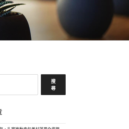
搜
尋
章
礎盤，扎實推動查包養村落周全復興_