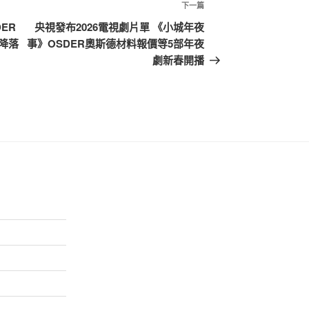
下
下一篇
一
ER
央視發布2026電視劇片單 《小城年夜
篇
降落
事》OSDER奧斯德材料報價等5部年夜
文
劇新春開播
章