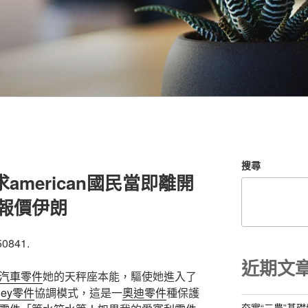
搜尋
求american國民當即離開
料報價伊朗
50841.
近期文
汽車零件
她的天秤座本能，驅使她進入了
tley零件
協調模式，這是一
奧迪零件
種保護
夯實“三農”基