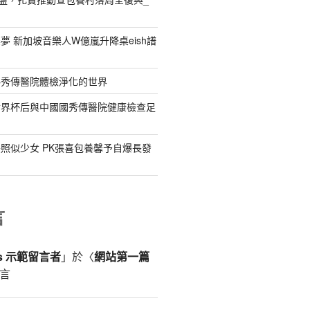
夢 新加坡音樂人W億嵐升降桌eish譜
料秀傳醫院體檢淨化的世界
世界杯后與中國國秀傳醫院健康檢查足
照似少女 PK張喜包養馨予自爆長發
言
ss 示範留言者
」於〈
網站第一篇
言