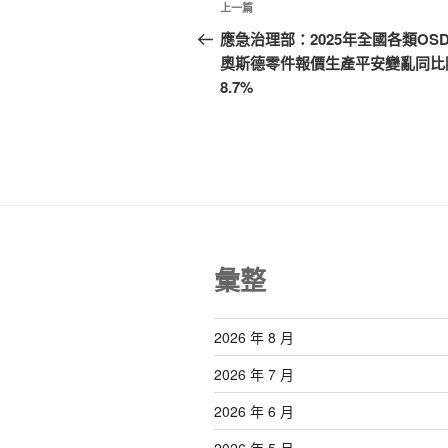
文
上
上一篇
章
一
應急治理部：2025年全國各類OSD
篇
奧斯德零件報價生產平安變亂同比
導
文
8.7%
覽
章
彙整
2026 年 8 月
2026 年 7 月
2026 年 6 月
2026 年 5 月