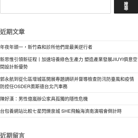
搜
尋
近期文章
年夜年頭一，新竹森和診所他們是最美逆行者
新思惟引領新征程丨加速培養綠色生產力 塑造產業發展JIUYI俱意空
間設計新優勢
郭永航到從化區增城區開展專題調研并督導檢查防汛防臺風和疫情
防控任OSDER奧斯德台北汽車務
陳好漢：男性億嵐辦公家具孤獨的隱性危機
台包養網站比較七星閃爍泉城 SHE飛輪海濟南演唱會倒計時
近期留言