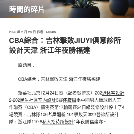
跳
時間的碎片
至
主
要
內
發
2026 年 2 月 28 日
作者:
ADMIN
佈
CBA綜合：吉林擊敗JIUYI俱意診所
容
於
設計天津 浙江年夜勝福建
原題目：
CBA綜合：吉林擊敗天津 浙江年夜勝福建
新華社北京12月24日電（記者吳博文）202
退休宅設計
2-202
民生社區室內設計
3賽
侘寂風
季中國男人籃球個人工
作聯賽（CBA）慣例賽第17輪競賽24日
綠裝修設計
停止了4
場競賽，吉林隊106
老屋翻新
:101擊敗天津
中醫診所設計
隊，浙江隊110:8
私人招待所設計
1年夜勝福建隊。