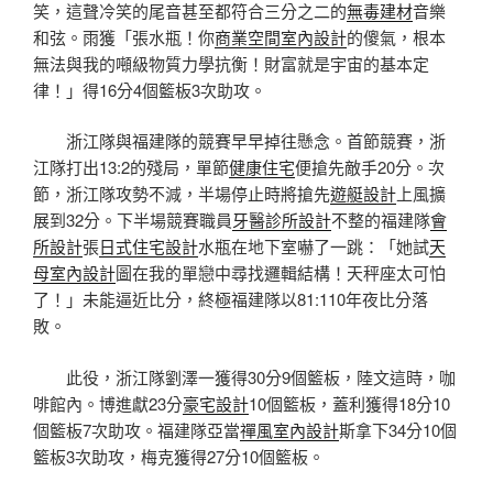
笑，這聲冷笑的尾音甚至都符合三分之二的
無毒建材
音樂
和弦。雨獲「張水瓶！你
商業空間室內設計
的傻氣，根本
無法與我的噸級物質力學抗衡！財富就是宇宙的基本定
律！」得16分4個籃板3次助攻。
浙江隊與福建隊的競賽早早掉往懸念。首節競賽，浙
江隊打出13:2的殘局，單節
健康住宅
便搶先敵手20分。次
節，浙江隊攻勢不減，半場停止時將搶先
遊艇設計
上風擴
展到32分。下半場競賽職員
牙醫診所設計
不整的福建隊
會
所設計
張
日式住宅設計
水瓶在地下室嚇了一跳：「她試
天
母室內設計
圖在我的單戀中尋找邏輯結構！天秤座太可怕
了！」未能逼近比分，終極福建隊以81:110年夜比分落
敗。
此役，浙江隊劉澤一獲得30分9個籃板，陸文這時，咖
啡館內。博進獻23分
豪宅設計
10個籃板，蓋利獲得18分10
個籃板7次助攻。福建隊亞當
禪風室內設計
斯拿下34分10個
籃板3次助攻，梅克獲得27分10個籃板。