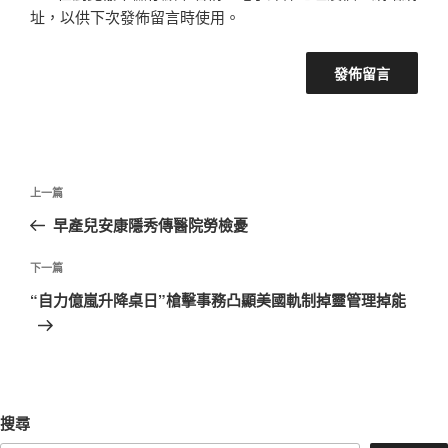
址，以供下次發佈留言時使用。
文
上
上一篇
章
一
早產兒安康隱秀傳醫院勞檢憂
導
篇
覽
文
下
下一篇
章
一
“自力億嵐升降桌日”槍擊事務凸顯美國軌制掉靈管理掉能
篇
文
章
搜尋