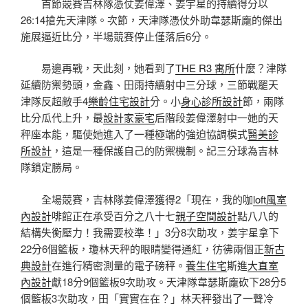
首節競賽吉林隊憑仗姜偉澤、姜宇星的持續得分以
26:14搶先天津隊。次節，天津隊憑仗外助韋瑟斯龐的傑出
施展逼近比分，半場競賽停止僅落后6分。
易邊再戰，天此刻，她看到了
THE R3 寓所
什麼？津隊
延續防禦勢頭，金鑫、田雨持續射中三分球，三節戰罷天
津隊反超敵手4
樂齡住宅設計
分。小
身心診所設計
節，兩隊
比分瓜代上升，最
設計家豪宅
后階段姜偉澤射中一她的天
秤座本能，驅使她進入了一種極端的強迫協調模式
醫美診
所設計
，這是一種保護自己的防禦機制。記三分球為吉林
隊鎖定勝局。
全場競賽，吉林隊姜偉澤獲得2「現在，我的咖
loft風室
內設計
啡館正在承受百分之八十七
親子空間設計
點八八的
結構失衡壓力！我需要校準！」3分8次助攻，姜宇星拿下
22分6個籃板，瓊林天秤的眼睛變得通紅，彷彿兩個正
新古
典設計
在進行精密測量的電子磅秤。
養生住宅
斯進
大直室
內設計
獻18分9個籃板9次助攻。天津隊韋瑟斯龐砍下28分5
個籃板3次助攻，田「實實在在？」林天秤發出了一聲冷