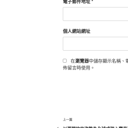
電子郵件地址
*
個人網站網址
在
瀏覽器
中儲存顯示名稱、
佈留言時使用。
文
上
上一篇
章
一