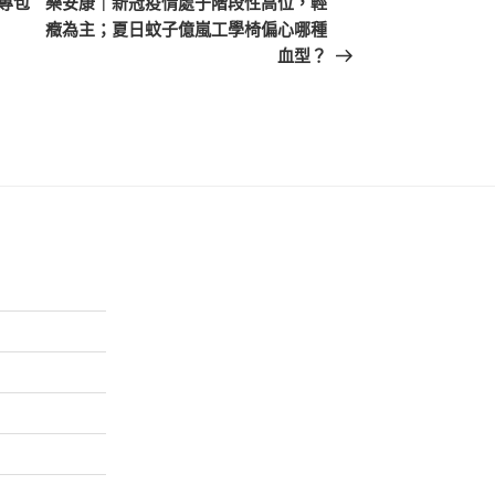
專包
樂安康｜新冠疫情處于階段性高位，輕
篇
癥為主；夏日蚊子億嵐工學椅偏心哪種
文
血型？
章