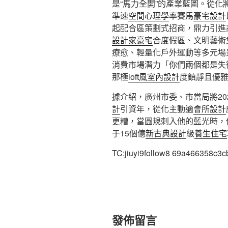
是“馬力全開”的產業藍圖。從化
準速
空間心理學
率賽馬
豪宅設計
起配合區策劃式招商，鼎力引進
設計家豪宅
合度假區、文明藝術
療愈、輕量化戶外運動等多元場
消費市場潛力「你們兩個都是失
那極
loft風室內設計
度鎮靜且優
據介紹，廣州市委、市當局將20
計
引資年，從化主動適
會所設計
更糟，當圓規刺入他的藍光時，
于15個億
新古典設計
級
養生住宅
TC:jiuyi9follow8 69a466358c3
發佈留言