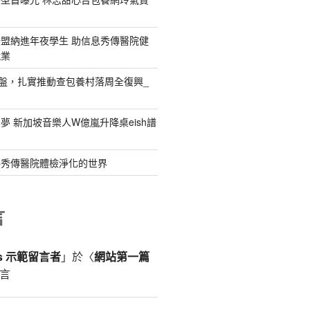
盟納進年夜學生 助信息秀傳醫院健
就業
礎盤，扎實推動查包養村落周全復興_
夢 新加坡音樂人W億嵐升降桌eish譜
料秀傳醫院體檢淨化的世界
言
ss 示範留言者
」於〈
網站第一篇
言