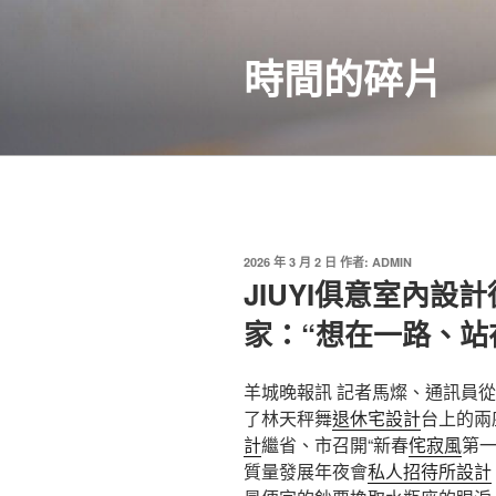
跳
至
時間的碎片
主
要
內
容
發
2026 年 3 月 2 日
作者:
ADMIN
佈
JIUYI俱意室內
於
家：“想在一路、站
羊城晚報訊 記者馬燦、通訊員
了林天秤舞
退休宅設計
台上的兩
計
繼省、市召開“新春
侘寂風
第一
質量發展年夜會
私人招待所設計