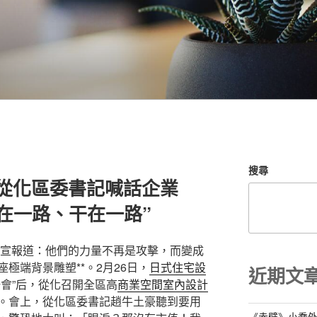
搜尋
設計從化區委書記喊話企業
在一路、干在一路”
從宣報道：他們的力量不再是攻擊，而變成
座極端背景雕塑**。2月26日，
日式住宅設
近期文
會”后，從化召開全區高
商業空間室內設計
。會上，從化區委書記趙牛土豪聽到要用
《赤壁》小喬外