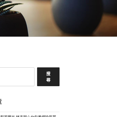
搜
尋
章
型首曝光 林志甜心台包養網玲氣質