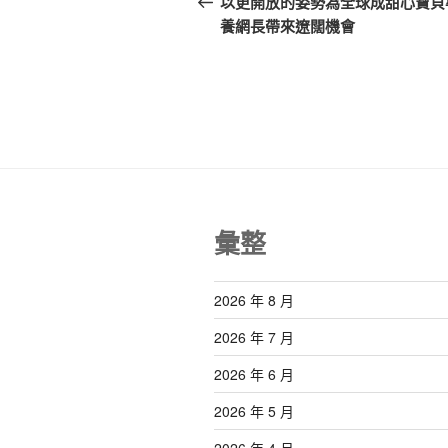
以更開放的姿勢為全球成甜心寶貝
篇
養網長帶來遼闊機會
導
文
覽
章
彙整
2026 年 8 月
2026 年 7 月
2026 年 6 月
2026 年 5 月
2026 年 4 月