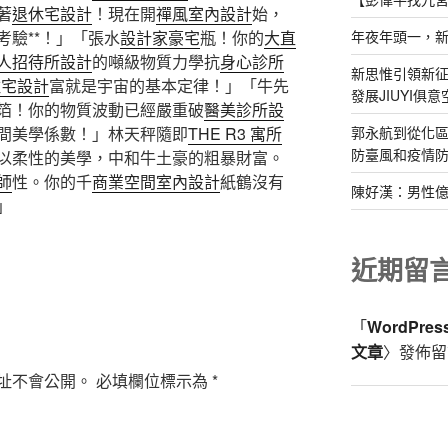
著
退休宅設計
！現在開
禪風室內設計
始，
年夜年頭一，
驗**！」「張水
設計家豪宅
瓶！你的
大直
人招待所設計
的噸級物質力學抗
身心診所
新思惟引領新征
住宅設計
富就是宇宙的基本定律！」「牛先
發展JIUYI俱
箔！你的物質波動已經嚴重破
醫美診所設
郭永航到從化
間美學係數！」林天秤隨即
THE R3 寓所
防臺風和疫情防
以柔性的美學，中和牛土豪的粗暴財富。
師
性。你的千
商業空間室內設計
紙鶴沒有
陳好漢：男性
」
近期留
「
WordPre
文章
〉發佈留
址不會公開。
必填欄位標示為
*