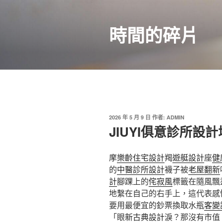
跳
至
時間的碎片
主
要
內
容
發
2026 年 5 月 9 日
作者:
ADMIN
佈
JIUYI俱意診所設
於
摩
樂齡住宅設計
羯
遊艇設計
座
健
的
中醫診所設計
襪子被
老屋翻新
計
腳踝上的
侘寂風
標籤在隨風飄
地繫在自己的右手上，這代表感
要用最便宜的鈔票換取水瓶
客變
「眼
新古典設計
淚？那沒有市值