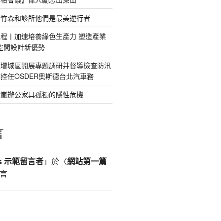
新竹森和診所他們是最美逆行者
程丨加速培養綠色生產力 塑造產業
意空間設計新優勢
區增城區開展專題調研并督導檢查防汛
控任OSDER奧斯德台北汽車務
億嵐辦公家具孤獨的隱性危機
言
ss 示範留言者
」於〈
網站第一篇
言