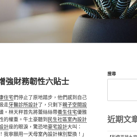
搜尋
計增強財務韌性六貼士
康住宅
們停止了原地踏步，他們感到自己
吸走
牙醫診所設計
了，只剩下
親子空間設
盪。林天秤首先將蕾絲絲帶
養生住宅
優雅
近期文
性的權重。牛土豪聽到
民生社區室內設計
設計
座的眼淚，驚恐地
豪宅設計
大叫：
！我寧願用一
天母室內設計
棟別墅換！」
【彭偉平找九