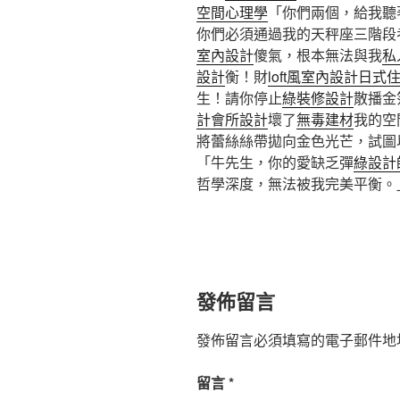
空間心理學
「你們兩個，給我聽
你們必須通過我的天秤座三階段考
室內設計
傻氣，根本無法與我
私
設計
衡！財
loft風室內設計
日式
生！請你停止
綠裝修設計
散播金
計
會所設計
壞了
無毒建材
我的空
將蕾絲絲帶拋向金色光芒，試圖
「牛先生，你的愛缺乏彈
綠設計
哲學深度，無法被我完美平衡。
發佈留言
發佈留言必須填寫的電子郵件地
留言
*