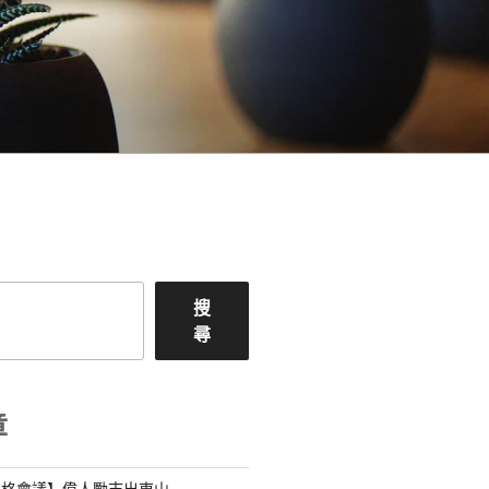
搜
尋
章
宮格會議】偉人勵志出東山