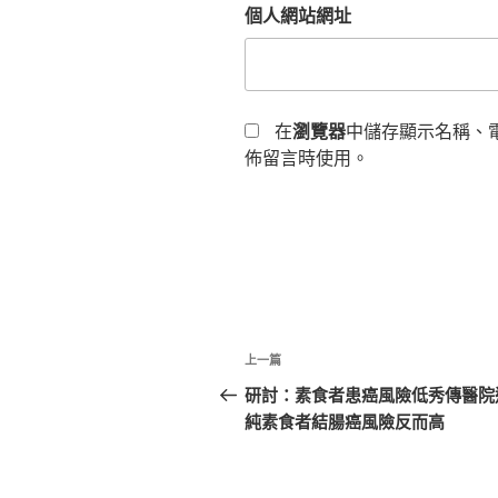
個人網站網址
在
瀏覽器
中儲存顯示名稱、
佈留言時使用。
文
上
上一篇
章
一
研討：素食者患癌風險低秀傳醫院
篇
純素食者結腸癌風險反而高
導
文
覽
章