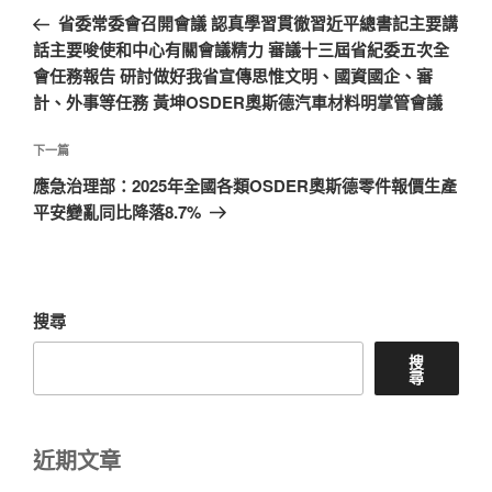
章
一
省委常委會召開會議 認真學習貫徹習近平總書記主要講
導
篇
話主要唆使和中心有關會議精力 審議十三屆省紀委五次全
覽
文
會任務報告 研討做好我省宣傳思惟文明、國資國企、審
章
計、外事等任務 黃坤OSDER奧斯德汽車材料明掌管會議
下
下一篇
一
應急治理部：2025年全國各類OSDER奧斯德零件報價生產
篇
平安變亂同比降落8.7%
文
章
搜尋
搜
尋
近期文章