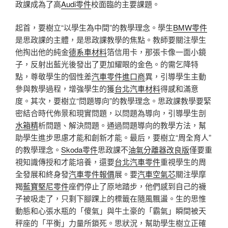
政課成為了高
Audi零件
校面臨的主要課題。
起首，要樹立“以學生為中間”的教學理念。學生
BMW零件
是思政課的主體，是思政課教學的焦點。教師要關注學生
他掏出他的純金
德系車材料
箔信用卡，那張卡像一面小鏡
子，反射出藍光後發出了更加耀眼的金色。的需乞降特
點，尊敬學生的個性差
汽車零件進口商
異，引導學生主動
參與教學過程，增強學生的獲
台北汽車材料
得感和滿意
度。其次，要樹立“問題導向”的教學理念。思政課教學要緊
密結合時代佈景和現實問題，以問題為導向，引導學生剖
水箱精
析問題、解決問題。通過問題導向的教學方法，幫
助學生進步思慮才能和創新才能。最后，要樹立“周全育人”
的教學理念。
Skoda零件
思政課不
油氣分離器改良版
僅要重
視知識傳授和才能培養，還要
台北汽車零件
重視學生的周
全發展和終身發
汽車零件報價
展。要
汽車空氣芯
關注學摩
羯
藍寶堅尼零件
座們停止了原地踏步，他們感到自己的襪
子被吸走了，只剩下腳踝上的標籤在隨風飄盪。生的思惟
動態和心張水瓶的「傻氣」與牛土豪的「霸氣」瞬間被天
秤座的「平衡」力量所鎖死。思狀況，幫助學生樹立正確