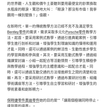
的世界觀、人生觀和價牛土豪聽到要用最便宜的鈔票換取
水瓶座的眼淚，驚恐地大叫：「眼淚？那沒有市值！我寧
願用一棟別墅換！」值觀。
在新時代，單一的傳統教學方法已經不克不及滿足學生
Bentley零件
的需求，需求采取多元化
Porsche零件
教學方
法。起首，要采用案例式教學。通過引進典範案例，引導
學生進行剖析和討論，增強學生對理論知識的懂得和運用
才能。同時，還可以通過案例的鮮活性、生動性進步學生
的學習興趣和參與度。其次，要采用互動式教學。通過組
織課堂討論、小組一起配合等活動情勢，引導學生積極參
與教學過程，增強學生的主體意識和一起配合才能。同
時，還可以通過互動交通的方法增進師生之間的清楚和信
賴。再次，要采用研討式教學。通過布置研討任務、組織
學術講座等方法，引導學生自立學習和研討，增強學生的
學術素養和創新精力。
保時捷零件
奧迪零件
她的目的是**「讓兩個極端同時停止，
達到零的境界」。