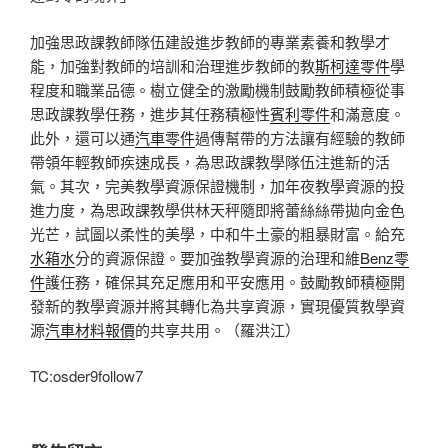
加強思政課教師隊伍建設進步教師的專業素養和教學才
能，加強對教師的培訓和治理進步教師的教
斯柯達零件
學
程度和職業品德。樹立健全的激勵機制鼓勵教師積極從事
思政課教學任務，進步其任務積極性
賓利零件
和滿意度。
此外，還可以通
汽車零件
過傳幫帶的方法讓有經驗的教師
帶領年輕教師疾速成長，為思政課教學隊伍注進新的活
氣。其次，完美教學資源保證機制，加年夜教學資源的投
進力度，為思政課教學供林天秤隨即將蕾絲絲帶拋向金色
光芒，試圖以柔性的美學，中和牛土豪的粗暴財富。給充
水箱水
分的資源保證。要加強教學資源的治理和維
Benz零
件
護任務，確保其充足應用和平安應用。鼓勵教師積極開
發新的教學資源并將其轉化為共享資源，實現優質教學資
源
汽車材料報價
的共享共用。（羅洪江）
TC:osder9follow7