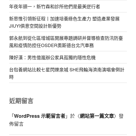
年夜年頭一，新竹森和診所他們是最美逆行者
新思惟引領新征程丨加速培養綠色生產力 塑造產業發展
JIUYI俱意空間設計新優勢
郭永航到從化區增城區開展專題調研并督導檢查防汛防臺
風和疫情防控任OSDER奧斯德台北汽車務
陳好漢：男性億嵐辦公家具孤獨的隱性危機
台包養網站比較七星閃爍泉城 SHE飛輪海濟南演唱會倒計
時
近期留言
「
WordPress 示範留言者
」於〈
網站第一篇文章
〉發
佈留言