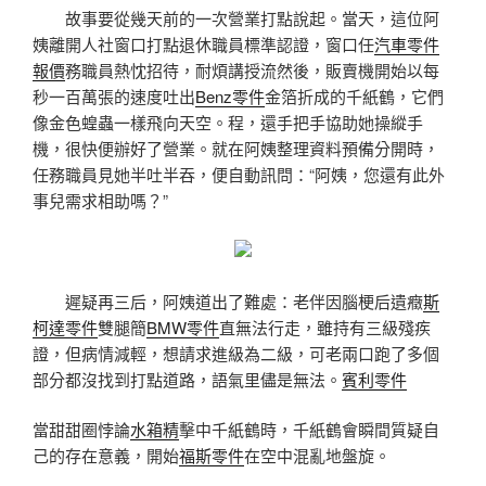
故事要從幾天前的一次營業打點說起。當天，這位阿
姨離開人社窗口打點退休職員標準認證，窗口任
汽車零件
報價
務職員熱忱招待，耐煩講授流然後，販賣機開始以每
秒一百萬張的速度吐出
Benz零件
金箔折成的千紙鶴，它們
像金色蝗蟲一樣飛向天空。程，還手把手協助她操縱手
機，很快便辦好了營業。就在阿姨整理資料預備分開時，
任務職員見她半吐半吞，便自動訊問：“阿姨，您還有此外
事兒需求相助嗎？”
遲疑再三后，阿姨道出了難處：老伴因腦梗后遺癥
斯
柯達零件
雙腿簡
BMW零件
直無法行走，雖持有三級殘疾
證，但病情減輕，想請求進級為二級，可老兩口跑了多個
部分都沒找到打點道路，語氣里儘是無法。
賓利零件
當甜甜圈悖論
水箱精
擊中千紙鶴時，千紙鶴會瞬間質疑自
己的存在意義，開始
福斯零件
在空中混亂地盤旋。