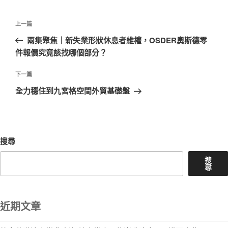
文
上
上一篇
章
一
兩集聚焦｜新失業形狀休息者維權，OSDER奧斯德零
導
篇
件報價究竟該找哪個部分？
覽
文
章
下
下一篇
一
全力穩住到九宮格空間外貿基礎盤
篇
文
章
搜尋
搜
尋
近期文章