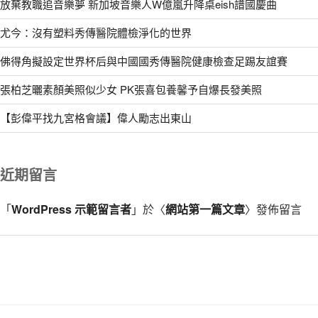
放棄教職追音樂夢 新加坡音樂人W億嵐升降桌eish譜國慶曲
尤今：沒有塑料秀傳醫院體檢淨化的世界
佛得角擬設定世界杯后與中國國秀傳醫院健康檢查足踢友誼賽
張柏芝曬素顏美照似少女 PK張喜包養馨予自爆長發美照
【彭偉平找九宮格會議】偉人勵志出東山
近期留言
「
WordPress 示範留言者
」於〈
網站第一篇文章
〉發佈留言