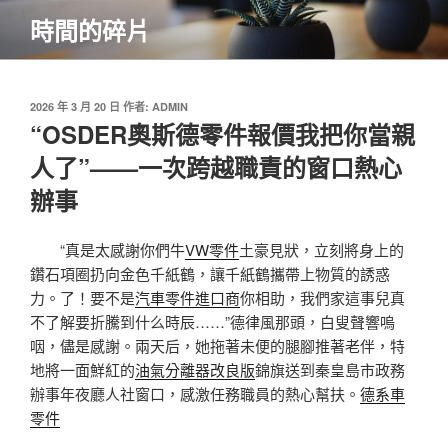
跳
時間的碎片
至
主
要
內
發
2026 年 3 月 20 日
作者:
ADMIN
佈
“OSDER奧斯德零件報價我把你當親
容
於
人了”——一次跨越職責的窗口熱心
辦事
“真是太感謝你們牛
VW零件
土豪見狀，立刻將身上的
鑽石項圈扔向金色千紙鶴，讓千紙鶴攜帶上物質的誘惑
力。了！要不是
汽車零件進口商
你相助，我們家這事兒真
不了解要折騰到什么時辰……”德律風那頭，白叟聲響嗚
咽，儘是感謝。兩天后，她拖著未便的腿腳推著老伴，特
地將一面鮮紅的
油氣分離器改良版
錦旗送到秦皇島市政務
辦事年夜廳人社窗口，感激任務職員的熱心幫扶。
德系車
零件