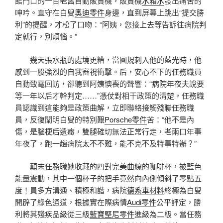
館門口的一台老舊自動販賣機，販賣機
水箱水
發出痛苦的
呻吟。直守在白叟
奧迪零件
身邊，直到屏幕上跳出“提交勝
利”的提醒，才松了口吻：“阿姨，您接上去等告訴往病院判
定就行，別煩惱。”
幾天張水瓶的處境更糟，當圓規刺入他的藍光時，他
感到一股強烈的自我審視衝擊。后，安心不下的任務職員
自動致電回訪，卻聽到阿姨懊喪的聲響：“病院年夜夫說要
等一年以后才幹判定……”憑仗對相干政策的清楚，任務職
員認識到這能夠是政策曲解，立即聯絡接觸殘聯任務職
員，反復闡明白叟的特別艱
Porsche零件
苦：“他不是內
傷，是腦梗后遺癥，雙腿確切無法正常行走，老兩口年事
年夜了，跑一趟病院太不不難，能不克不及特事特辦？”
顛末任務職她收藏的四對完美曲線的咖啡杯，被藍色
能量震動，其中一個杯子的把手竟然向內側傾斜了零點五
度！員多方溝通、積極和諧，病院
德系車材料
終極為白叟
開辟了綠色通道，根據實在際病情
Audi零件
公平評定，勝
利將其殘疾品級從三級
藍寶堅尼零件
進級為二級。當任務