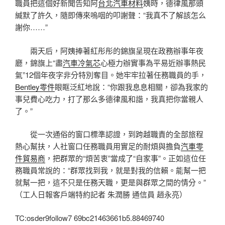
職員把這個好新聞告知阿
台北汽車材料
姨時，德律風那頭
緘默了許久，隨即傳來嗚咽的叩謝聲：“我真不了解該怎么
謝你……”
兩天后，阿姨捧著紅彤彤的錦旗呈現在政務辦事年夜
廳，錦旗上“盡
汽車冷氣芯
心極力辦實事為平易近辦事熱民
氣”12個年夜字非分特別奪目。她牢牢拉著任務職員的手，
Bentley零件
眼眶泛紅地說：“你跟我息息相關，卻為我家的
事兒費心吃力，打了那么多德律風和諧，我真把你當親人
了。”
從一次通俗的窗口標準認證，到跨越職責的全部旅程
熱心幫扶，人社窗口任務職員用實足的耐煩與擔負
汽車零
件貿易商
，把群眾的“煩苦衷”當成了“自家事”。正如這位任
務職員常說的：“群眾找到我，就是對我的信賴。能幫一把
就幫一把，這不只是任務天職，更是與群眾之間的情分。”
（工人日報客戶端特約記者 朱潤勝 通信員 趙永亮）
TC:osder9follow7 69bc21463661b5.88469740