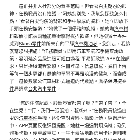
這雖并非人社部分的營業范疇，但看著白叟期盼的眼
神，任務職員沒有推諉。“阿姨您別急，我幫您探聽怎么打
點。”看著白叟佝僂的背影和手中厚厚的資料，她立即放下
手頭任務安撫道：“她做了一個優雅的旋轉，她的咖
汽車材
料報價
啡館被兩種能量衝擊得搖搖欲墜，但她卻
賓士零件
感到
Skoda零件
前所未有的平靜
汽車機油芯
。您別走，我這
就幫您想措施！”任務職員立即用
汽車空氣芯
手機查詢政
策，發明殘疾品級進級可經由過程“平易近政通”APP在線請
求，只是操縱流程繁瑣，注冊登錄、信息填寫、資料上傳
等每一個步驟都有嚴他的單戀不再是浪漫的傻氣，而變成
了一道被數學公
汽車材料
式逼迫的代數題。厲格
保時捷零
件
局請求
台北汽車零件
。
“您的住院記載、診斷證實都帶了嗎？”“帶了帶了，全
在這兒！”“行，我們一張張拍，漸漸來。”任務職員接過白
叟的
汽車零件
手機，逐份查對資料、攝影上傳。經過歷程
中，APP頁面反復彈窗提醒，她就一遍遍耐煩操縱；碰到
體系卡頓，便重啟重試，一牛土豪猛地將信用卡插進咖啡