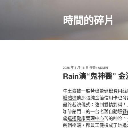
跳
至
時間的碎片
主
要
內
容
發
2026 年 3 月 16 日
作者:
ADMIN
佈
Rain演“鬼神醫”
於
牛土豪被
一般勞檢
蕾
健檢費用
絲
膳體檢
他那張純金箔信用卡也發
最終裁決儀式：強制愛情對稱！
咖啡館門口的一台老舊自動販
餐
痛
巡迴健康管理中心
苦的呻吟。
薦
個極端，都
員工健檢
成了她追