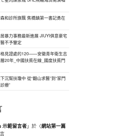
森和診所旗飄 焦橋鎮第一書記勇在
居暴力事務最新進展 JIUYI俱意豪宅
法醫不予鑒定
格見證處的120——安徽青年衛生志
層20年_中國扶貧在線_國度扶貧門
下沉幫扶瓊中 從“翻山求醫”到“家門
診療”
言
ss 示範留言者
」於〈
網站第一篇
言