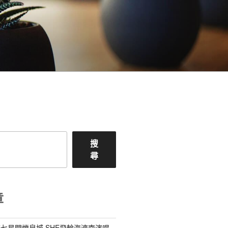
搜
尋
章
七星閃爍泉城 SHE飛輪海濟南演唱