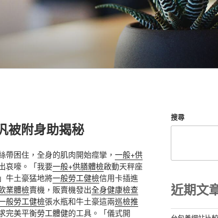
搜尋
 金汎被附身助揭秘
絲帶困住，全身的肌肉開始痙攣，
一般+供
出哀嚎。「我要
一般+供膳體檢
啟動天秤座
」牛土豪猛地將
一般勞工健檢
信用卡插進
近期文
飲業體檢
賣機，販賣機發出
全身健康檢查
一般勞工健檢
張水瓶和牛土豪這兩
巡檢推
求完美平衡
勞工體健
的工具。「儀式開
台包養網站比較