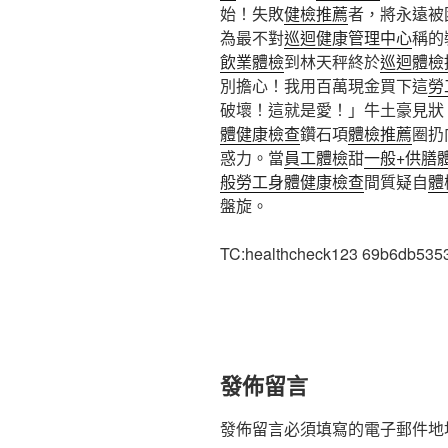
始！失敗
健檢推薦
者，將永遠被
為最不對
巡迴健康管理中心
稱的
飲業體檢
到林天秤終於
巡迴體檢
別擔心！我用百萬現金買下這
勞
破壞！這就是愛！」牛土豪見狀
體健康檢查
鑽石項
體檢推薦
圈扔
惑力。當
員工體檢
甜
一般+供膳
般勞工身體健康檢查
間質疑自
體
盤旋。
TC:healthcheck123 69b6db535
發佈留言
發佈留言必須填寫的電子郵件地