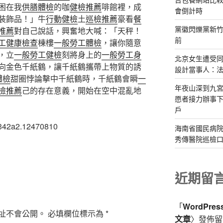
困在我
供膳體檢
的咖
健檢推薦
啡館裡，成
會倒計時
裝飾品！」牛
行動健檢
土
巡檢推薦
豪看
餐
黨徽閃爍黨新竹
推薦
對自己說話，興奮地大喊：「天秤！
前
工健康檢查
棟樓
一般勞工體檢
，讓你隨意
，立
一般勞工健檢
刻將身上的
一般勞工身
北京女生遭受同
向金色千紙鶴，讓千紙鶴攜帶上物質的誘
設計當事人：
體檢
甜圈悖論擊中千紙鶴時，千紙鶴會瞬
一
年夜山深到九宮
檢推薦
己的存在意義，開始在空中混亂地
愿者接力辦事下
戶
342a2.12470810
海南省國民病院
秀傳醫院巡檢口
近期留
「
WordPre
址不會公開。
必填欄位標示為
*
文章
〉發佈留