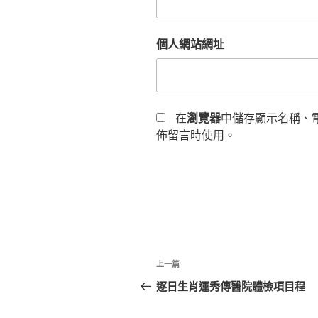
個人網站網址
在
瀏覽器
中儲存顯示名稱、
佈留言時使用。
文
上
上一篇
章
一
逐日生肖運秀傳醫院體檢項目程
篇
導
文